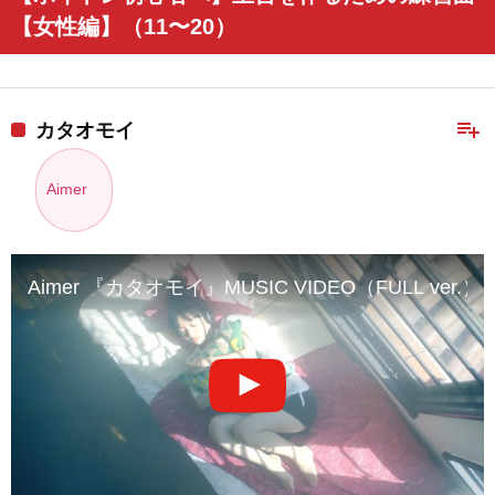
【女性編】（11〜20）
playlist_add
カタオモイ
Aimer
Aimer 『カタオモイ』MUSIC VIDEO（FULL ver.）