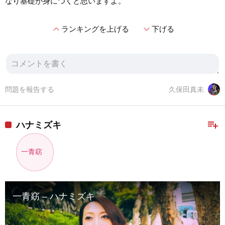
なり基礎が身につくと思いますよ。
expand_less
expand_more
ランキングを上げる
下げる
問題を報告する
久保田真未
playlist_add
ハナミズキ
一青窈
一青窈 – ハナミズキ