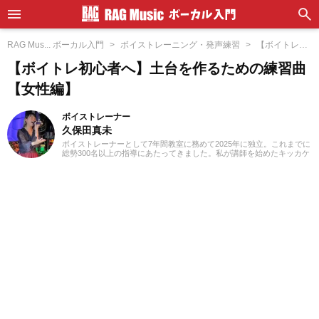
RAG Mus... ボーカル入門
ボイストレーニング・発声練習
【ボイトレ初
心...習曲【女性編】
【ボイトレ初心者へ】土台を作るための練習曲
【女性編】
ボイストレーナー
久保田真未
ボイストレーナーとして7年間教室に務めて2025年に独立。これまでに
総勢300名以上の指導にあたってきました。私が講師を始めたキッカケ
は興味本位でした(笑)。仕事を探していた時に「ボーカルのインストラ
クター」という求人を発見し、「なんだこれは！」と思って勢いで応
募したんです。こうして私は知識0の状態で講師になったので、誰より
も研修を受け、自分でもたくさん勉強しました。自分が学んだことを
実際に生徒さんに教えていくと生徒さんの反応がかなり良く、その時
にやりがいを感じます！私は講師として指導する中で、生徒さんと一
緒に成長できている瞬間がたまらなく好きです。音楽活動としては、
高校から今でも吹奏楽でベースを弾いています。ベースボーカルでバ
ンドをしていたり、ボーカルのみで声をかけていただいたりと、ライ
ブ活動もしています！ボイトレをしていく上で、声を出していつまで
も健康で美しくありたいです！