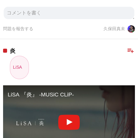
問題を報告する
久保田真未
playlist_add
炎
LiSA
LiSA 『炎』 -MUSiC CLiP-