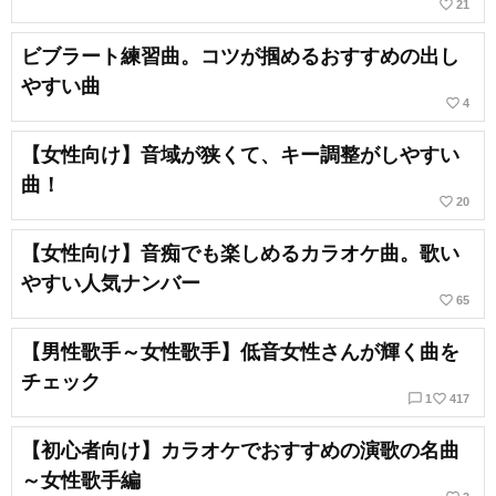
favorite_border
21
ビブラート練習曲。コツが掴めるおすすめの出し
やすい曲
favorite_border
4
【女性向け】音域が狭くて、キー調整がしやすい
曲！
favorite_border
20
【女性向け】音痴でも楽しめるカラオケ曲。歌い
やすい人気ナンバー
favorite_border
65
【男性歌手～女性歌手】低音女性さんが輝く曲を
チェック
chat_bubble_outline
favorite_border
1
417
【初心者向け】カラオケでおすすめの演歌の名曲
～女性歌手編