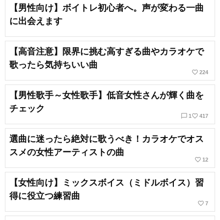
【男性向け】ボイトレ初心者へ。声が変わる一曲
に出会えます
【高音注意】限界に挑む高すぎる曲やカラオケで
歌ったら気持ちいい曲
favorite_border
224
【男性歌手～女性歌手】低音女性さんが輝く曲を
チェック
chat_bubble_outline
favorite_border
1
417
選曲に迷ったら絶対に歌うべき！カラオケでオス
スメの女性アーティストの曲
favorite_border
12
【女性向け】ミックスボイス（ミドルボイス）習
得に役立つ練習曲
favorite_border
7