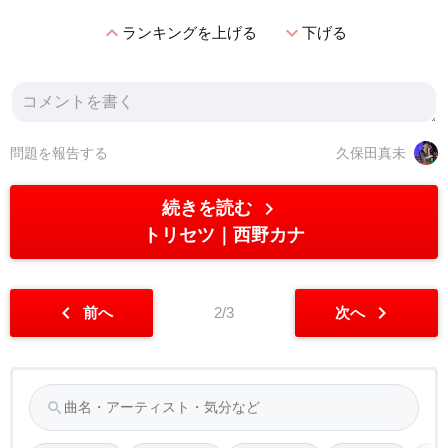
expand_less
expand_more
ランキングを上げる
下げる
問題を報告する
久保田真未
chevron_right
続きを読む
トリセツ
西野カナ
chevron_left
chevron_right
前へ
2/3
次へ
search