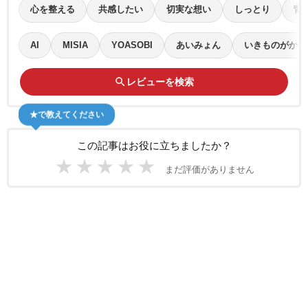
心を整える
共感したい
切実な想い
しっとり
背
AI
MISIA
YOASOBI
あいみょん
いきものがかり
search
レビューを検索
★で教えてください
この記事はお役に立ちましたか？
★
★
★
★
★
まだ評価がありません