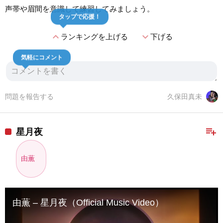
声帯や眉間を意識して練習してみましょう。
タップで応援！
expand_less
expand_more
ランキングを上げる
下げる
気軽にコメント
問題を報告する
久保田真未
playlist_add
星月夜
由薫
由薫 – 星月夜（Official Music Video）