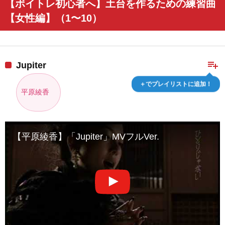
【ボイトレ初心者へ】土台を作るための練習曲
【女性編】（1〜10）
playlist_add
Jupiter
＋でプレイリストに追加！
平原綾香
【平原綾香】「Jupiter」MVフルVer.