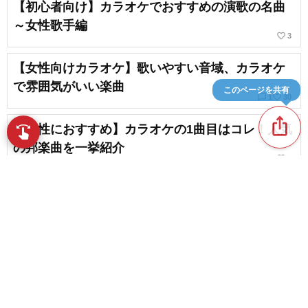
【初心者向け】カラオケでおすすめの演歌の名曲
～女性歌手編
favorite_border
3
【女性向けカラオケ】歌いやすい音域、カラオケ
で雰囲気がいい楽曲
このページを共有
chat_bubble_outline
favorite_border
1
30
ios_share
【女性におすすめ】カラオケの1曲目はコレ！人気
swipe
指先で音楽をブラウズ
の邦楽曲を一挙紹介
favorite_border
4
声が低い20代女性にオススメの歌いやすい曲｜カ
ラオケでのウケも重視！
favorite_border
9
content_copy
歌が苦手なゆとり世代の女性におすすめ！歌いや
すいカラオケソング
play_arrow
favorite_border
5