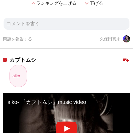
expand_less
expand_more
ランキングを上げる
下げる
問題を報告する
久保田真未
playlist_add
カブトムシ
aiko
aiko- 『カブトムシ』music video