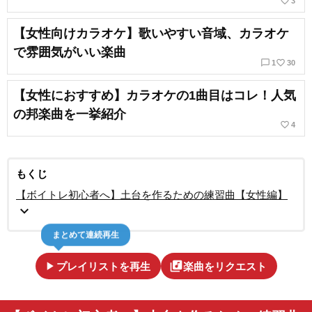
favorite_border
3
【女性向けカラオケ】歌いやすい音域、カラオケ
で雰囲気がいい楽曲
chat_bubble_outline
favorite_border
1
30
【女性におすすめ】カラオケの1曲目はコレ！人気
の邦楽曲を一挙紹介
favorite_border
4
もくじ
【ボイトレ初心者へ】土台を作るための練習曲【女性編】
expand_more
まとめて連続再生
play_arrow
library_music
プレイリストを再生
楽曲をリクエスト