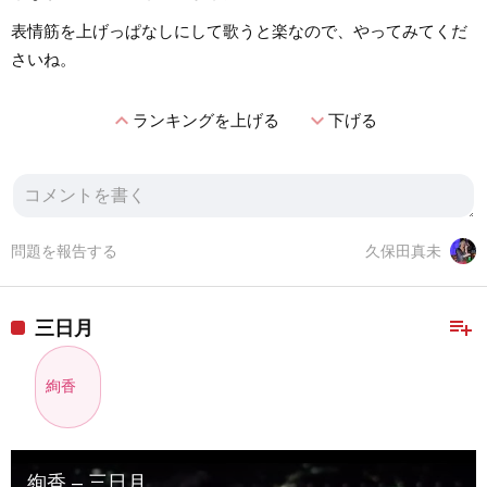
表情筋を上げっぱなしにして歌うと楽なので、やってみてくだ
さいね。
expand_less
expand_more
ランキングを上げる
下げる
問題を報告する
久保田真未
playlist_add
三日月
絢香
絢香 – 三日月