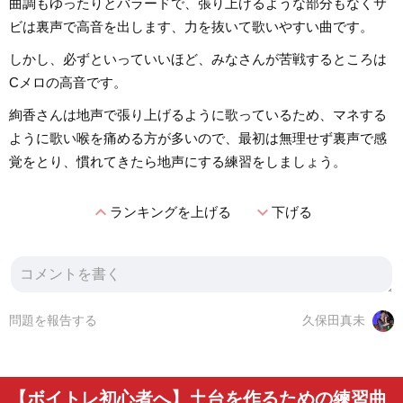
曲調もゆったりとバラードで、張り上げるような部分もなくサ
ビは裏声で高音を出します、力を抜いて歌いやすい曲です。
しかし、必ずといっていいほど、みなさんが苦戦するところは
Cメロの高音です。
絢香さんは地声で張り上げるように歌っているため、マネする
ように歌い喉を痛める方が多いので、最初は無理せず裏声で感
覚をとり、慣れてきたら地声にする練習をしましょう。
expand_less
expand_more
ランキングを上げる
下げる
問題を報告する
久保田真未
【ボイトレ初心者へ】土台を作るための練習曲