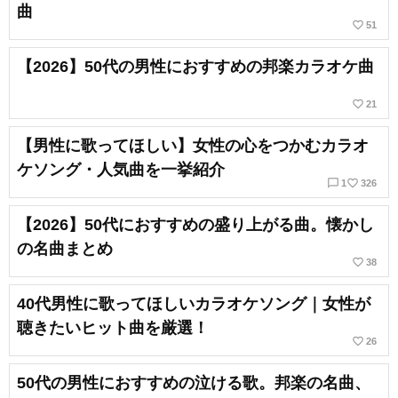
曲
favorite_border
51
【2026】50代の男性におすすめの邦楽カラオケ曲
favorite_border
21
【男性に歌ってほしい】女性の心をつかむカラオ
ケソング・人気曲を一挙紹介
chat_bubble_outline
favorite_border
1
326
【2026】50代におすすめの盛り上がる曲。懐かし
の名曲まとめ
favorite_border
38
40代男性に歌ってほしいカラオケソング｜女性が
聴きたいヒット曲を厳選！
favorite_border
26
50代の男性におすすめの泣ける歌。邦楽の名曲、