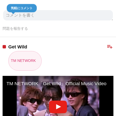
気軽にコメント
問題を報告する
playlist_add
Get Wild
TM NETWORK
TM NETWORK「Get Wild」Official Music Video