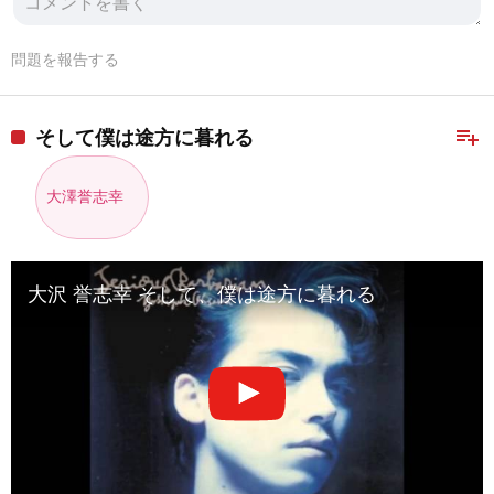
問題を報告する
playlist_add
そして僕は途方に暮れる
大澤誉志幸
大沢 誉志幸 そして、僕は途方に暮れる