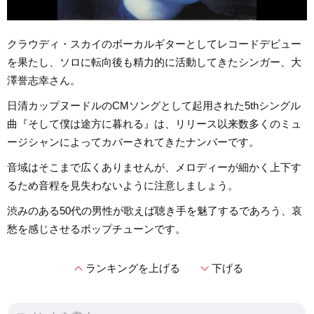
クラウディ・スカイのボーカルギターとしてレコードデビュー
を果たし、ソロに転向後も精力的に活動してきたシンガー、大
澤誉志幸さん。
日清カップヌードルのCMソングとして起用された5thシングル
曲『そして僕は途方に暮れる』は、リリース以来数多くのミュ
ージシャンによってカバーされてきたナンバーです。
音域はそこまで広くありませんが、メロディーが細かく上下す
るため音程を見失わないように注意しましょう。
渋みのある50代の男性が歌えば聴き手を魅了するであろう、哀
愁を感じさせるポップチューンです。
expand_less
expand_more
ランキングを上げる
下げる