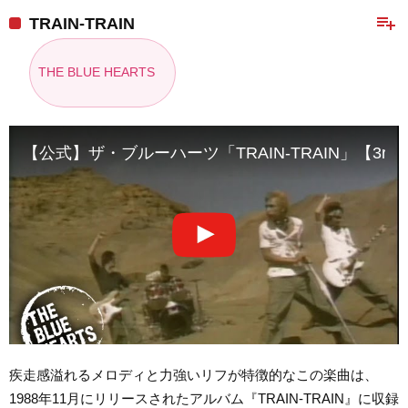
playlist_add
TRAIN-TRAIN
THE BLUE HEARTS
【公式】ザ・ブルーハーツ「TRAIN-TRAIN」【3rdシングル(1
疾走感溢れるメロディと力強いリフが特徴的なこの楽曲は、
1988年11月にリリースされたアルバム『TRAIN-TRAIN』に収録