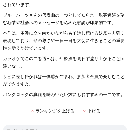
されています。
ブルーハーツさんの代表曲の一つとして知られ、現実逃避を望
む心情や社会へのメッセージを込めた歌詞が印象的です。
本作は、困難に立ち向かいながらも前進し続ける決意を力強く
表現しており、命の尊さや一日一日を大切に生きることの重要
性を訴えかけています。
カラオケでこの曲を選べば、年齢層を問わず盛り上がること間
違いなし。
サビに差し掛かれば一体感が生まれ、参加者全員で楽しむこと
ができますよ。
パンクロックの真髄を味わいたい方にもおすすめの一曲です。
expand_less
expand_more
ランキングを上げる
下げる