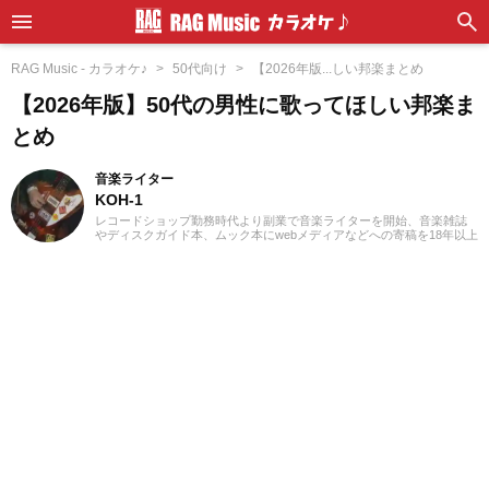
RAG Music - カラオケ♪
50代向け
【2026年版...しい邦楽まとめ
【2026年版】50代の男性に歌ってほしい邦楽ま
とめ
音楽ライター
KOH-1
レコードショップ勤務時代より副業で音楽ライターを開始、音楽雑誌
やディスクガイド本、ムック本にwebメディアなどへの寄稿を18年以上
担当。ライターとしては洋楽が主戦場ですが、音楽リスナーとしては
35年以上「好きなものが好き」をモットーに好奇心を忘れないことを
常に心がけています。バンド活動歴あり、作詞作曲を担当するベーシ
ストという立ち位置でした。演奏経験のある楽器はベース、ギター、
ピアノ。40代半ばから英語の勉強を開始、現在も継続中です。