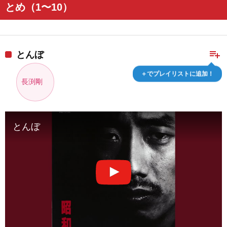
とめ（1〜10）
playlist_add
とんぼ
＋でプレイリストに追加！
長渕剛
とんぼ