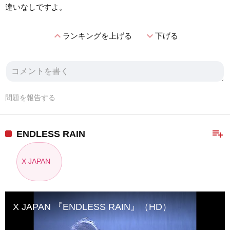
違いなしですよ。
expand_less
expand_more
ランキングを上げる
下げる
問題を報告する
playlist_add
ENDLESS RAIN
X JAPAN
X JAPAN 『ENDLESS RAIN』（HD）