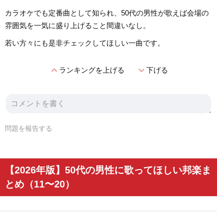
カラオケでも定番曲として知られ、50代の男性が歌えば会場の
雰囲気を一気に盛り上げること間違いなし。
若い方々にも是非チェックしてほしい一曲です。
expand_less
expand_more
ランキングを上げる
下げる
問題を報告する
【2026年版】50代の男性に歌ってほしい邦楽ま
とめ（11〜20）