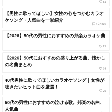
favorite_border
51
【男性に歌ってほしい】女性の心をつかむカラオ
ケソング・人気曲を一挙紹介
chat_bubble_outline
favorite_border
1
326
【2026】50代の男性におすすめの邦楽カラオケ曲
favorite_border
21
【2026】50代におすすめの盛り上がる曲。懐かし
の名曲まとめ
favorite_border
38
40代男性に歌ってほしいカラオケソング｜女性が
聴きたいヒット曲を厳選！
favorite_border
26
50代の男性におすすめの泣ける歌。邦楽の名曲、
人気曲