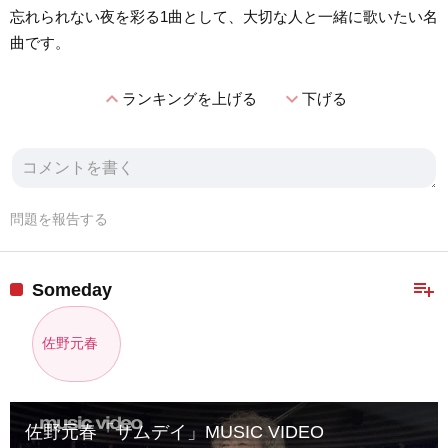
忘れられない夜を彩る1曲として、大切な人と一緒に歌いたい名
曲です。
expand_less
expand_more
ランキングを上げる
下げる
問題を報告する
playlist_add
Someday
佐野元春
佐野元春「サムデイ」MUSIC VIDEO