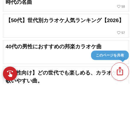
時代の名曲
favorite_border
58
【50代】世代別カラオケ人気ランキング【2026】
favorite_border
57
40代の男性におすすめの邦楽カラオケ曲
このページを共有
favorite_border
2
ios_share
【男性向け】どの世代でも楽しめる、カラオケで
swipe
指先で音楽をブラウズ
歌いやすい曲。
favorite_border
435
50代の男性におすすめの邦楽歌手・人気曲ランキ
ング【2026】
favorite_border
6
content_copy
【年代別】50代女性に歌ってほしいと思う有名曲