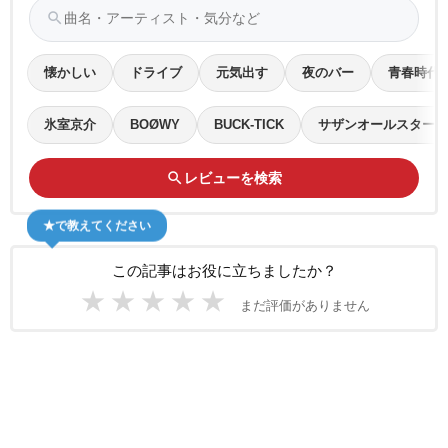
search
懐かしい
ドライブ
元気出す
夜のバー
青春時代
氷室京介
BOØWY
BUCK-TICK
サザンオールスターズ
search
レビューを検索
★で教えてください
この記事はお役に立ちましたか？
★
★
★
★
★
まだ評価がありません