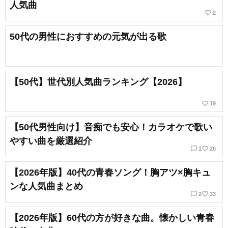
人気曲
favorite_border
2
50代の男性におすすめの元気が出る歌
【50代】世代別人気曲ランキング【2026】
favorite_border
19
【50代男性向け】音痴でも安心！カラオケで歌い
やすい曲を厳選紹介
chat_bubble_outline
favorite_border
1
20
【2026年版】40代の青春ソング！胸アツ×胸キュ
ンな人気曲まとめ
chat_bubble_outline
favorite_border
2
33
【2026年版】60代の方が好きな曲。懐かしい青春