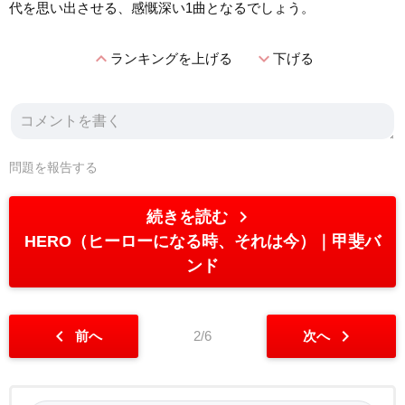
代を思い出させる、感慨深い1曲となるでしょう。
expand_less
expand_more
ランキングを上げる
下げる
問題を報告する
chevron_right
続きを読む
HERO（ヒーローになる時、それは今）
甲斐バ
ンド
chevron_left
chevron_right
前へ
2/6
次へ