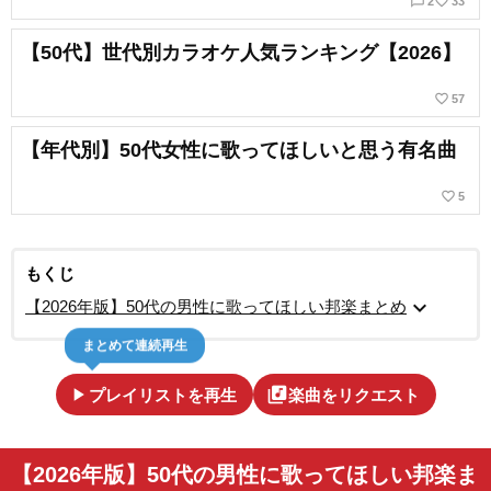
chat_bubble_outline
favorite_border
2
33
【50代】世代別カラオケ人気ランキング【2026】
favorite_border
57
【年代別】50代女性に歌ってほしいと思う有名曲
favorite_border
5
もくじ
expand_more
【2026年版】50代の男性に歌ってほしい邦楽まとめ
まとめて連続再生
play_arrow
library_music
プレイリストを再生
楽曲をリクエスト
【2026年版】50代の男性に歌ってほしい邦楽ま