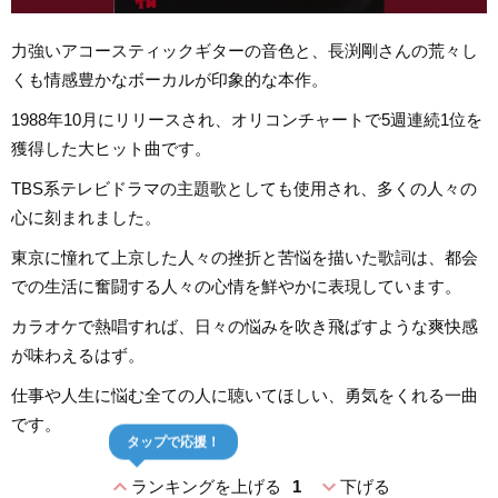
力強いアコースティックギターの音色と、長渕剛さんの荒々し
くも情感豊かなボーカルが印象的な本作。
1988年10月にリリースされ、オリコンチャートで5週連続1位を
獲得した大ヒット曲です。
TBS系テレビドラマの主題歌としても使用され、多くの人々の
心に刻まれました。
東京に憧れて上京した人々の挫折と苦悩を描いた歌詞は、都会
での生活に奮闘する人々の心情を鮮やかに表現しています。
カラオケで熱唱すれば、日々の悩みを吹き飛ばすような爽快感
が味わえるはず。
仕事や人生に悩む全ての人に聴いてほしい、勇気をくれる一曲
です。
タップで応援！
expand_less
expand_more
ランキングを上げる
1
下げる