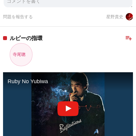
問題を報告する
星野貴史
playlist_add
ルビーの指環
寺尾聰
Ruby No Yubiwa