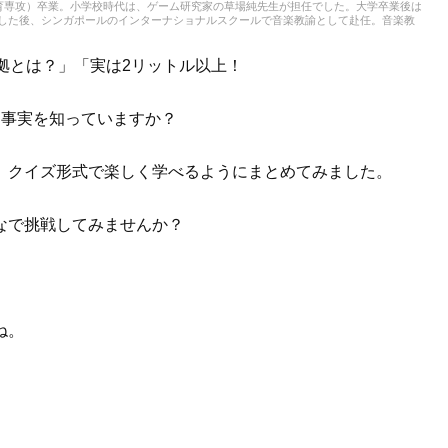
育専攻）卒業。小学校時代は、ゲーム研究家の草場純先生が担任でした。大学卒業後は
務した後、シンガポールのインターナショナルスクールで音楽教諭として赴任。音楽教
ども伝える活動をおこない、多くの子供たちと関わってきました。その後、小学館にて
大人との出会いもへて、伝えることの楽しさを経験。教育現場で培った視点と編集者と
音楽や子供に関わる分野を中心に実践に役立つ情報をお届けします。趣味は楽器、歌、
拠とは？」「実は2リットル以上！
本、工作、クラフト。特技はコマ技。
な事実を知っていますか？
、クイズ形式で楽しく学べるようにまとめてみました。
なで挑戦してみませんか？
。
ね。