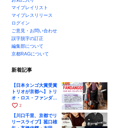
マイプレイリスト
マイプレスリリース
ログイン
ご意見・お問い合わせ
誤字脱字の訂正
編集部について
京都RAGについて
新着記事
【日本タンゴ大賞受賞
トリオが京都へ】トリ
オ・ロス・ファンダン
ゴスが10月9日にRAG
favorite_border
2
で公演
【川口千里、京都でリ
リースライブ】菰口雄