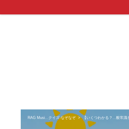
RAG Musi...クイズ·なぞなぞ
【いくつわかる？...般常