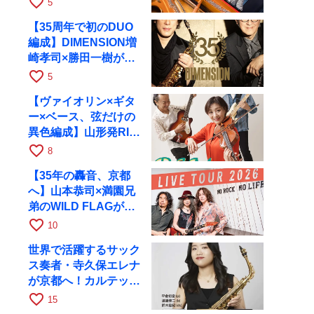
favorite_border
5
RAGへ
【35周年で初のDUO
編成】DIMENSION増
崎孝司×勝田一樹が10
月11日に京都RAGへ
favorite_border
5
【ヴァイオリン×ギタ
ー×ベース、弦だけの
異色編成】山形発RIM
が初全国ツアーで8月
favorite_border
8
17日にRAGへ
【35年の轟音、京都
へ】山本恭司×満園兄
弟のWILD FLAGが8
月6日にRAGでライブ
favorite_border
10
世界で活躍するサック
ス奏者・寺久保エレナ
が京都へ！カルテッ
ト・ツアー京都公演を
favorite_border
15
10月28日に開催