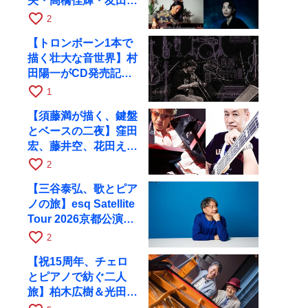
矢・高橋佳輝・友田ジ
ュンと9月28日にRAG
favorite_border
2
へ
【トロンボーン1本で
描く壮大な音世界】村
田陽一がCD発売記念
ツアーで9月4日に京
favorite_border
1
都へ
【須藤満が描く、鍵盤
とベースの二夜】窪田
宏、藤井空、花田えみ
と京都RAGで共演
favorite_border
2
【三谷泰弘、歌とピア
ノの旅】esq Satellite
Tour 2026京都公演を
10月に開催
favorite_border
2
【祝15周年、チェロ
とピアノで紡ぐ二人
旅】柏木広樹＆光田健
一が11月12日に京都