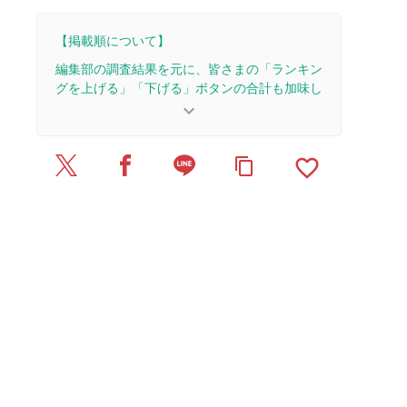
【掲載順について】
編集部の調査結果を元に、皆さまの「ランキン
グを上げる」「下げる」ボタンの合計も加味し
て決まります。
keyboard_arrow_down
【更新履歴】
favorite_border
content_copy
2025/8/25：記事を公開しました。