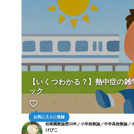
【いくつわかる？】熱中症の雑
ック
favorite_border
お気に入りに登録
幼稚園教諭歴10年／小学校教諭／中学高校教諭／チ
けぴこ