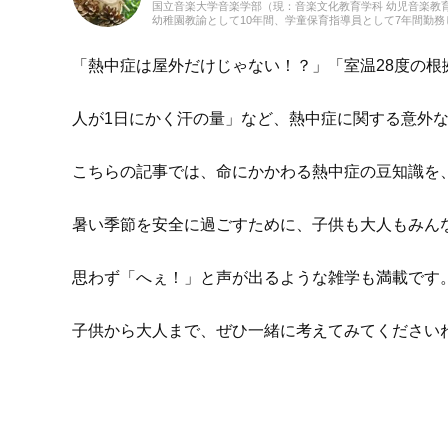
国立音楽大学音楽学部（現：音楽文化教育学科 幼児音楽教
幼稚園教諭として10年間、学童保育指導員として7年間勤
育だけでなく、日本文化や伝承遊び、レクリエーションな
フリーランスライター、企画、編集の仕事を通して楽しい
しての経験を活かし、インプットとアウトプットを大切に
「熱中症は屋外だけじゃない！？」「室温28度の根
手作り、おもちゃ、お絵描き、伝承あそび、アウトドア、
人が1日にかく汗の量」など、熱中症に関する意外
こちらの記事では、命にかかわる熱中症の豆知識を
暑い季節を安全に過ごすために、子供も大人もみん
思わず「へぇ！」と声が出るような雑学も満載です
子供から大人まで、ぜひ一緒に考えてみてください