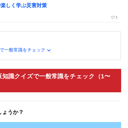
で楽しく学ぶ災害対策
favorite_border
3
expand_more
で一般常識をチェック
豆知識クイズで一般常識をチェック（1〜
しょうか？