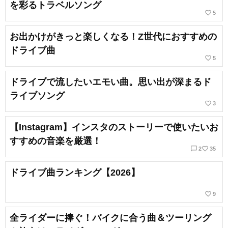
を彩るトラベルソング
favorite_border
5
お出かけがきっと楽しくなる！Z世代におすすめの
ドライブ曲
favorite_border
5
ドライブで流したいエモい曲。思い出が深まるド
ライブソング
favorite_border
3
【Instagram】インスタのストーリーで使いたいお
すすめの音楽を厳選！
chat_bubble_outline
favorite_border
2
35
ドライブ曲ランキング【2026】
favorite_border
9
全ライダーに捧ぐ！バイクに合う曲＆ツーリング