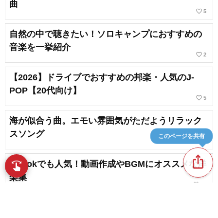
曲
favorite_border
5
自然の中で聴きたい！ソロキャンプにおすすめの
音楽を一挙紹介
favorite_border
2
【2026】ドライブでおすすめの邦楽・人気のJ-
POP【20代向け】
favorite_border
5
海が似合う曲。エモい雰囲気がただようリラック
スソング
このページを共有
ios_share
TikTokでも人気！動画作成やBGMにオススメな洋
swipe
指先で音楽をブラウズ
楽集
favorite_border
24
【おしゃれなBGM】日常を彩るスタイリッシュな