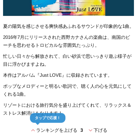
夏の陽気を感じさせる爽快感あふれるサウンドが印象的な1曲。
2016年7月にリリースされた西野カナさんの楽曲は、南国のビ
ーチを思わせるトロピカルな雰囲気たっぷり。
忙しい日々から解放されて、白い砂浜で思いっきり遊ぶ様子が
目に浮かびますよね。
本作はアルバム『Just LOVE』に収録されています。
ポップなメロディーと明るい歌詞で、聴く人の心を元気にして
くれる1曲。
リゾートにおける旅行気分を盛り上げてくれて、リラックス＆
ストレス解消にもなります！
タップで応援！
expand_less
expand_more
ランキングを上げる
3
下げる