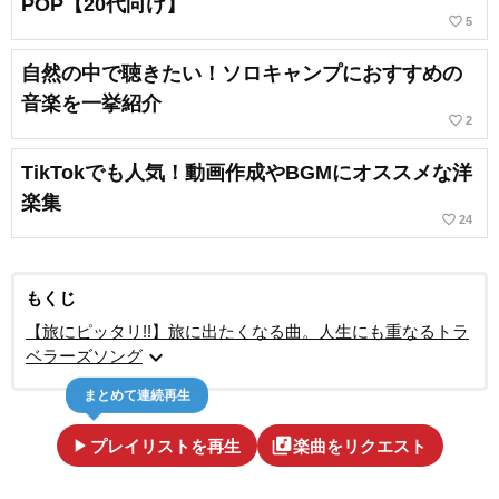
POP【20代向け】
favorite_border
5
自然の中で聴きたい！ソロキャンプにおすすめの
音楽を一挙紹介
favorite_border
2
TikTokでも人気！動画作成やBGMにオススメな洋
楽集
favorite_border
24
もくじ
【旅にピッタリ!!】旅に出たくなる曲。人生にも重なるトラ
expand_more
ベラーズソング
まとめて連続再生
play_arrow
library_music
プレイリストを再生
楽曲をリクエスト