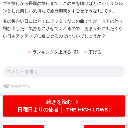
プチ旅行から長期の旅行まで、この曲を聴けばとにかくルンル
ンとした楽しい気持ちで旅行期間をすごせそうな1曲です。
夏の暖かい日にはとくにピッタリなこの曲ですが、ドアの外へ
飛び出したい気持ちにさせてくれるので、あまり外に出たくな
い日もアクティブに過ごせるのではないでしょうか？
expand_less
expand_more
ランキングを上げる
22
下げる
問題を報告する
chevron_right
続きを読む
日曜日よりの使者
↑THE HIGH-LOWS↓