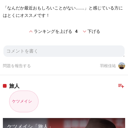
「なんだか最近おもしろいことがない……」と感じている方に
はとくにオススメです！
expand_less
expand_more
ランキングを上げる
4
下げる
問題を報告する
羽根佳祐
playlist_add
旅人
ケツメイシ
ケツメイシ「旅人」