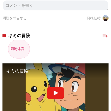
問題を報告する
羽根佳祐
playlist_add
キミの冒険
岡崎体育
キミの冒険