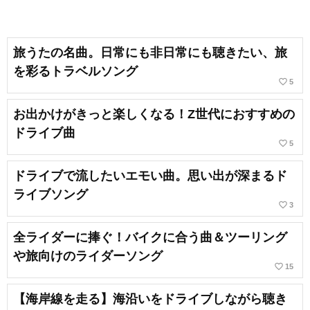
旅うたの名曲。日常にも非日常にも聴きたい、旅
を彩るトラベルソング
favorite_border
5
お出かけがきっと楽しくなる！Z世代におすすめの
ドライブ曲
favorite_border
5
ドライブで流したいエモい曲。思い出が深まるド
ライブソング
favorite_border
3
全ライダーに捧ぐ！バイクに合う曲＆ツーリング
や旅向けのライダーソング
favorite_border
15
【海岸線を走る】海沿いをドライブしながら聴き