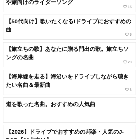
や旅向けのライダーソング
favorite_border
15
【50代向け】歌いたくなる!ドライブにおすすめの
曲
favorite_border
5
【旅立ちの歌】あなたに贈る門出の歌。旅立ちソ
ングの名曲
favorite_border
29
【海岸線を走る】海沿いをドライブしながら聴き
たい名曲＆最新曲
favorite_border
6
道を歌った名曲。おすすめの人気曲
【2026】ドライブでおすすめの邦楽・人気のJ-