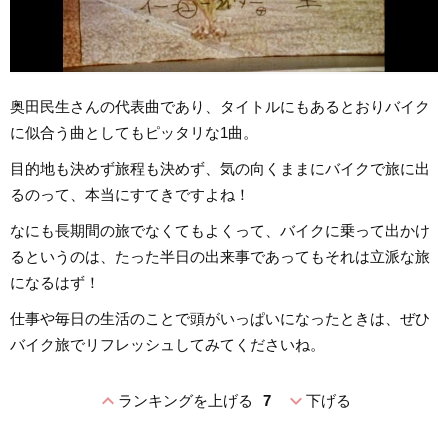
奥田民生さんの代表曲であり、タイトルにもあるとおりバイク
に似合う曲としてもピッタリな1曲。
目的地も決めず旅程も決めず、気の向くままにバイクで旅に出
るのって、本当にすてきですよね！
なにも長期間の旅でなくてもよくって、バイクに乗って出かけ
るというのは、たった半日の出来事であってもそれは立派な旅
になるはず！
仕事や毎日の生活のことで頭がいっぱいになったときは、ぜひ
バイク旅でリフレッシュしてみてくださいね。
expand_less
expand_more
ランキングを上げる
7
下げる