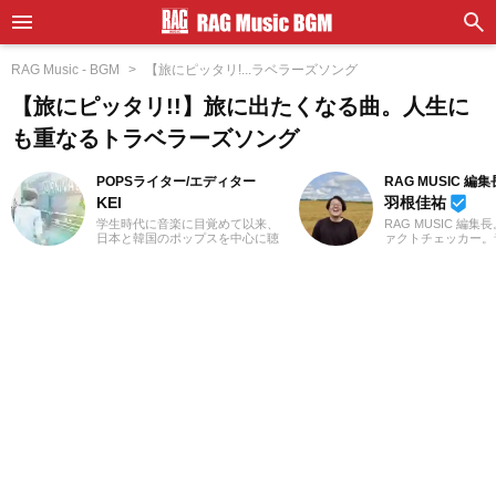
RAG Music - BGM
【旅にピッタリ!...ラベラーズソング
【旅にピッタリ!!】旅に出たくなる曲。人生に
も重なるトラベラーズソング
POPSライター/エディター
RAG MUSIC 編集
KEI
羽根佳祐
beenhere
学生時代に音楽に目覚めて以来、
RAG MUSIC 編集
日本と韓国のポップスを中心に聴
ァクトチェッカー。
いてきました。Utatenなどで記事
での勤務や婚礼音響
の執筆経験があります。2000年代
2016年からRAG M
J-POPと2010年代K-POPが特に青
一員に。小学校では
春。「良いものは良い」の精神で
中学校では吹奏楽で
ジャンル問わずに楽しみます。過
ト、高校以降はバン
去のお仕事の環境とその影響で往
と、さまざまな楽器
年のロックや歌謡曲をたくさん耳
楽曲紹介記事をはじ
にしたことが、「好き」の幅を広
楽フェスの紹介記事
げたかもしれません。『RAG
ートなど、自身の音
MUSIC』ではK-POPとJ-POPを中
までの業務で培った
心に担当中。ポップスシーンを見
日々記事を制作して
てきた肌感覚とヒット性に即した
は国内外のロックは
編集を心がけています。
近ではJ-POPも広
います。