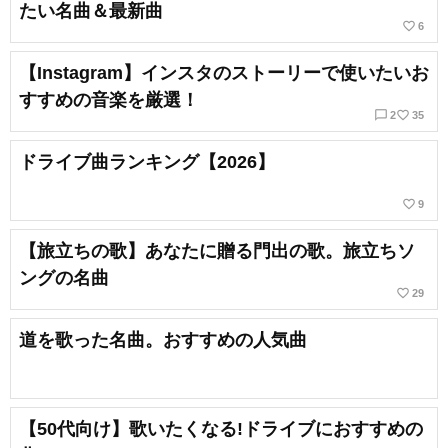
たい名曲＆最新曲
favorite_border
6
【Instagram】インスタのストーリーで使いたいお
すすめの音楽を厳選！
chat_bubble_outline
favorite_border
2
35
ドライブ曲ランキング【2026】
favorite_border
9
【旅立ちの歌】あなたに贈る門出の歌。旅立ちソ
ングの名曲
favorite_border
29
道を歌った名曲。おすすめの人気曲
【50代向け】歌いたくなる!ドライブにおすすめの