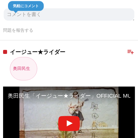
気軽にコメント
問題を報告する
playlist_add
イージュー★ライダー
奥田民生
奥田民生「イージュー★ライダー」OFFICIAL MUSIC