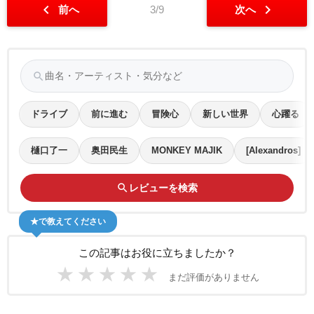
chevron_left
chevron_right
前へ
3/9
次へ
search
ドライブ
前に進む
冒険心
新しい世界
心躍る
樋口了一
奥田民生
MONKEY MAJIK
[Alexandros]
search
レビューを検索
★で教えてください
この記事はお役に立ちましたか？
★
★
★
★
★
まだ評価がありません