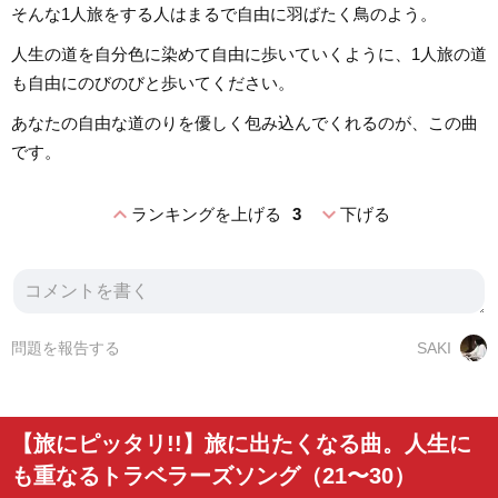
そんな1人旅をする人はまるで自由に羽ばたく鳥のよう。
人生の道を自分色に染めて自由に歩いていくように、1人旅の道
も自由にのびのびと歩いてください。
あなたの自由な道のりを優しく包み込んでくれるのが、この曲
です。
expand_less
expand_more
ランキングを上げる
3
下げる
問題を報告する
SAKI
【旅にピッタリ!!】旅に出たくなる曲。人生に
も重なるトラベラーズソング（21〜30）