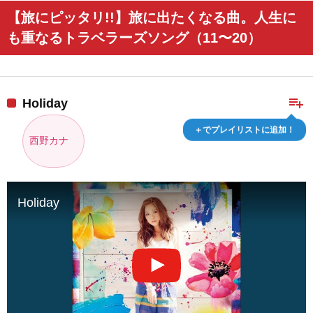
【旅にピッタリ!!】旅に出たくなる曲。人生に
も重なるトラベラーズソング（11〜20）
playlist_add
Holiday
＋でプレイリストに追加！
西野カナ
Holiday