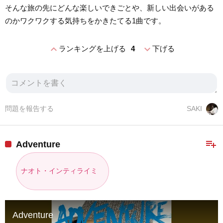
そんな旅の先にどんな楽しいできごとや、新しい出会いがある
のかワクワクする気持ちをかきたてる1曲です。
expand_less
expand_more
ランキングを上げる
4
下げる
問題を報告する
SAKI
playlist_add
Adventure
ナオト・インティライミ
Adventure