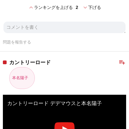
expand_less
expand_more
ランキングを上げる
2
下げる
問題を報告する
playlist_add
カントリーロード
本名陽子
カントリーロード デデマウスと本名陽子