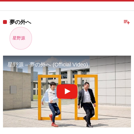
playlist_add
夢の外へ
星野源
星野源 – 夢の外へ (Official Video)