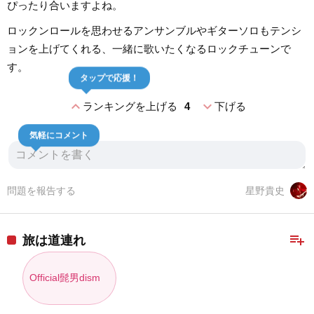
ぴったり合いますよね。
ロックンロールを思わせるアンサンブルやギターソロもテンシ
ョンを上げてくれる、一緒に歌いたくなるロックチューンで
す。
タップで応援！
expand_less
expand_more
ランキングを上げる
4
下げる
気軽にコメント
問題を報告する
星野貴史
playlist_add
旅は道連れ
Official髭男dism