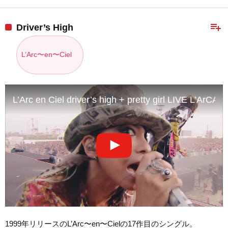
playlist_add
Driver’s High
L’Arc〜en〜Ciel
L’Arc en Ciel driver’s high + pretty girl LIVE L’ArCA
1999年リリースのL’Arc〜en〜Cielの17作目のシングル。