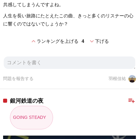
共感してしまうんですよね。
人生を長い旅路にたとえたこの曲、きっと多くのリスナーの心
に響くのではないでしょうか？
expand_less
expand_more
ランキングを上げる
4
下げる
問題を報告する
羽根佳祐
playlist_add
銀河鉄道の夜
GOING STEADY