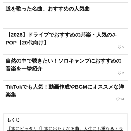
道を歌った名曲。おすすめの人気曲
【2026】ドライブでおすすめの邦楽・人気のJ-
POP【20代向け】
favorite_border
5
自然の中で聴きたい！ソロキャンプにおすすめの
音楽を一挙紹介
favorite_border
2
TikTokでも人気！動画作成やBGMにオススメな洋
楽集
favorite_border
24
もくじ
【旅にピッタリ!!】旅に出たくなる曲。人生にも重なるトラ