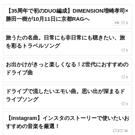
【35周年で初のDUO編成】DIMENSION増崎孝司×
勝田一樹が10月11日に京都RAGへ
favorite_border
PR
3
旅うたの名曲。日常にも非日常にも聴きたい、旅
を彩るトラベルソング
favorite_border
5
お出かけがきっと楽しくなる！Z世代におすすめの
ドライブ曲
favorite_border
5
ドライブで流したいエモい曲。思い出が深まるド
ライブソング
favorite_border
3
【Instagram】インスタのストーリーで使いたいお
すすめの音楽を厳選！
chat_bubble_outline
favorite_border
2
35