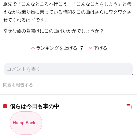
旅先で「こんなところへ行こう」「こんなことをしよう」と考
えながら乗り物に乗っている時間をこの曲はさらにワクワクさ
せてくれるはずです。
幸せな旅の幕開けにこの曲はいかがでしょうか？
expand_less
expand_more
ランキングを上げる
7
下げる
問題を報告する
playlist_add
僕らは今日も車の中
Hump Back