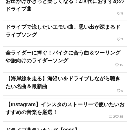
お出かけがきっと楽しくなる！Z世代におすすめの
ドライブ曲
favorite_border
5
ドライブで流したいエモい曲。思い出が深まるド
ライブソング
favorite_border
3
全ライダーに捧ぐ！バイクに合う曲＆ツーリング
や旅向けのライダーソング
favorite_border
15
【海岸線を走る】海沿いをドライブしながら聴き
たい名曲＆最新曲
favorite_border
6
【Instagram】インスタのストーリーで使いたいお
すすめの音楽を厳選！
chat_bubble_outline
favorite_border
2
35