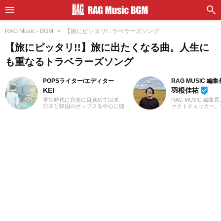
RAG Music - BGM
【旅にピッタリ!...ラベラーズソング
【旅にピッタリ!!】旅に出たくなる曲。人生に
も重なるトラベラーズソング
POPSライター/エディター
RAG MUSIC 編集
KEI
羽根佳祐
beenhere
学生時代に音楽に目覚めて以来、
RAG MUSIC 編集
日本と韓国のポップスを中心に聴
ァクトチェッカー。
いてきました。Utatenなどで記事
での勤務や婚礼音響
の執筆経験があります。2000年代
2016年からRAG M
J-POPと2010年代K-POPが特に青
一員に。小学校では
春。「良いものは良い」の精神で
中学校では吹奏楽で
ジャンル問わずに楽しみます。過
ト、高校以降はバン
去のお仕事の環境とその影響で往
と、さまざまな楽器
年のロックや歌謡曲をたくさん耳
楽曲紹介記事をはじ
にしたことが、「好き」の幅を広
楽フェスの紹介記事
げたかもしれません。『RAG
ートなど、自身の音
MUSIC』ではK-POPとJ-POPを中
までの業務で培った
心に担当中。ポップスシーンを見
日々記事を制作して
てきた肌感覚とヒット性に即した
は国内外のロックは
編集を心がけています。
近ではJ-POPも広
います。