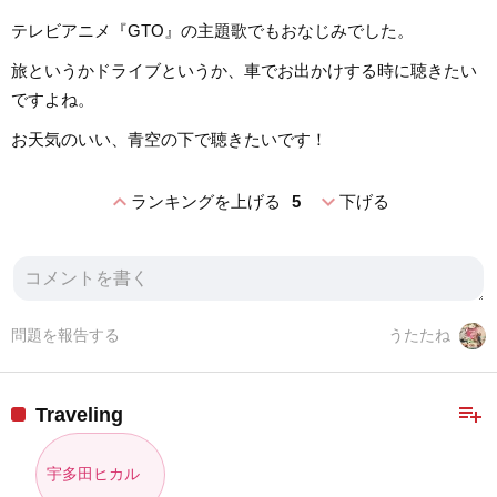
テレビアニメ『GTO』の主題歌でもおなじみでした。
旅というかドライブというか、車でお出かけする時に聴きたい
ですよね。
お天気のいい、青空の下で聴きたいです！
expand_less
expand_more
ランキングを上げる
5
下げる
問題を報告する
うたたね
playlist_add
Traveling
宇多田ヒカル