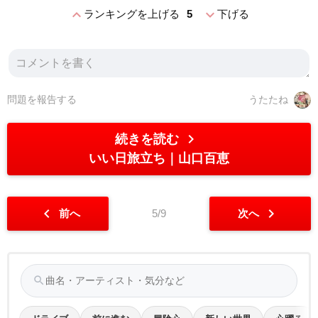
expand_less
expand_more
ランキングを上げる
5
下げる
問題を報告する
うたたね
chevron_right
続きを読む
いい日旅立ち
山口百恵
chevron_left
chevron_right
前へ
5/9
次へ
search