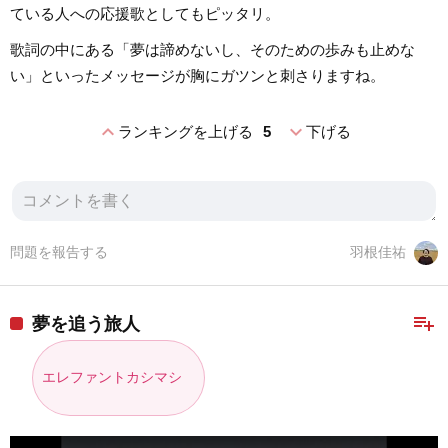
ている人への応援歌としてもピッタリ。
歌詞の中にある「夢は諦めないし、そのための歩みも止めな
い」といったメッセージが胸にガツンと刺さりますね。
expand_less
expand_more
ランキングを上げる
5
下げる
問題を報告する
羽根佳祐
playlist_add
夢を追う旅人
エレファントカシマシ