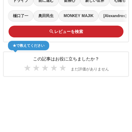
ドライブ
前に進む
冒険心
新しい世界
心躍る
樋口了一
奥田民生
MONKEY MAJIK
[Alexandros]
search
レビューを検索
★で教えてください
この記事はお役に立ちましたか？
★
★
★
★
★
まだ評価がありません