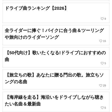
ドライブ曲ランキング【2026】
favorite_border
9
全ライダーに捧ぐ！バイクに合う曲＆ツーリング
や旅向けのライダーソング
favorite_border
15
【50代向け】歌いたくなる!ドライブにおすすめの
曲
favorite_border
5
【旅立ちの歌】あなたに贈る門出の歌。旅立ちソ
ングの名曲
favorite_border
29
【海岸線を走る】海沿いをドライブしながら聴き
たい名曲＆最新曲
favorite_border
6