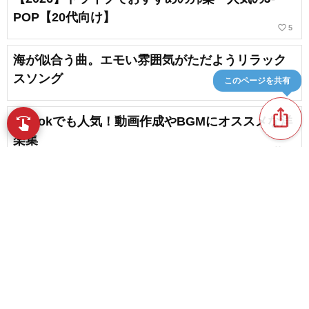
POP【20代向け】
favorite_border
5
海が似合う曲。エモい雰囲気がただようリラック
スソング
このページを共有
ios_share
TikTokでも人気！動画作成やBGMにオススメな洋
swipe
指先で音楽をブラウズ
楽集
favorite_border
24
【おしゃれなBGM】日常を彩るスタイリッシュな
名曲を厳選
favorite_border
4
content_copy
【2026】春のドライブにおすすめの邦楽。お出か
けにぴったりの曲まとめ
play_arrow
夏のドライブで聴きたいBGM。夏を感じる曲