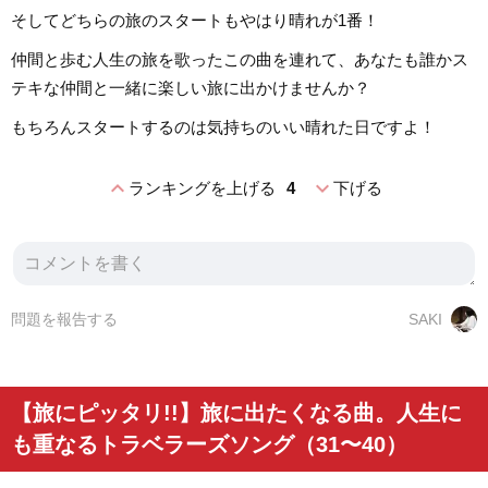
そしてどちらの旅のスタートもやはり晴れが1番！
仲間と歩む人生の旅を歌ったこの曲を連れて、あなたも誰かス
テキな仲間と一緒に楽しい旅に出かけませんか？
もちろんスタートするのは気持ちのいい晴れた日ですよ！
expand_less
expand_more
ランキングを上げる
4
下げる
問題を報告する
SAKI
【旅にピッタリ!!】旅に出たくなる曲。人生に
も重なるトラベラーズソング（31〜40）