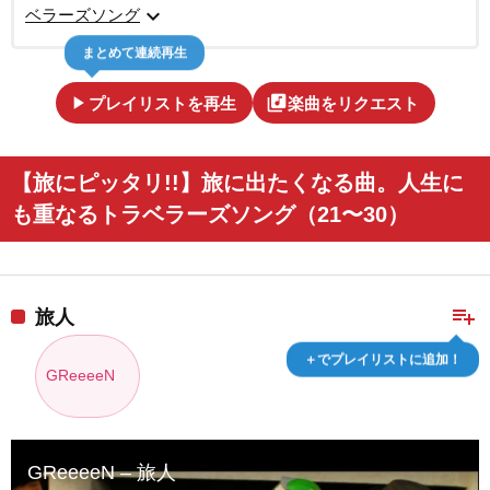
expand_more
ベラーズソング
まとめて連続再生
play_arrow
library_music
プレイリストを再生
楽曲をリクエスト
【旅にピッタリ!!】旅に出たくなる曲。人生に
も重なるトラベラーズソング（21〜30）
playlist_add
旅人
＋でプレイリストに追加！
GReeeeN
GReeeeN – 旅人