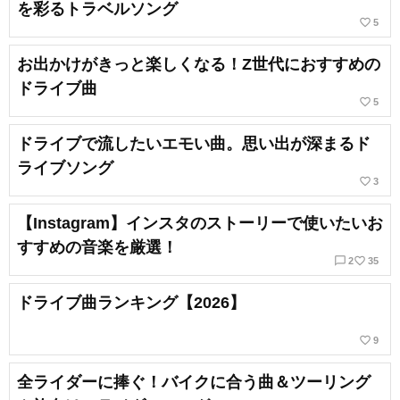
を彩るトラベルソング
favorite_border
5
お出かけがきっと楽しくなる！Z世代におすすめの
ドライブ曲
favorite_border
5
ドライブで流したいエモい曲。思い出が深まるド
ライブソング
favorite_border
3
【Instagram】インスタのストーリーで使いたいお
すすめの音楽を厳選！
chat_bubble_outline
favorite_border
2
35
ドライブ曲ランキング【2026】
favorite_border
9
全ライダーに捧ぐ！バイクに合う曲＆ツーリング