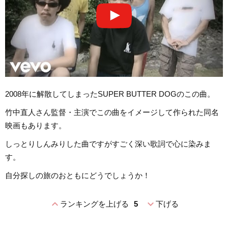
2008年に解散してしまったSUPER BUTTER DOGのこの曲。
竹中直人さん監督・主演でこの曲をイメージして作られた同名
映画もあります。
しっとりしんみりした曲ですがすごく深い歌詞で心に染みま
す。
自分探しの旅のおともにどうでしょうか！
expand_less
expand_more
ランキングを上げる
5
下げる