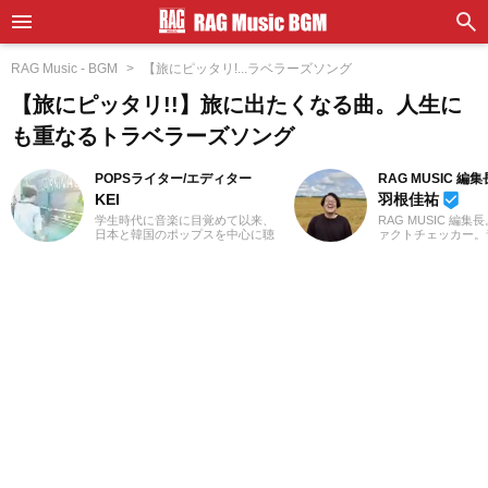
RAG Music - BGM
【旅にピッタリ!...ラベラーズソング
【旅にピッタリ!!】旅に出たくなる曲。人生に
も重なるトラベラーズソング
POPSライター/エディター
RAG MUSIC 編集
KEI
羽根佳祐
beenhere
学生時代に音楽に目覚めて以来、
RAG MUSIC 編集
日本と韓国のポップスを中心に聴
ァクトチェッカー。
いてきました。Utatenなどで記事
での勤務や婚礼音響
の執筆経験があります。2000年代
2016年からRAG M
J-POPと2010年代K-POPが特に青
一員に。小学校では
春。「良いものは良い」の精神で
中学校では吹奏楽で
ジャンル問わずに楽しみます。過
ト、高校以降はバン
去のお仕事の環境とその影響で往
と、さまざまな楽器
年のロックや歌謡曲をたくさん耳
楽曲紹介記事をはじ
にしたことが、「好き」の幅を広
楽フェスの紹介記事
げたかもしれません。『RAG
ートなど、自身の音
MUSIC』ではK-POPとJ-POPを中
までの業務で培った
心に担当中。ポップスシーンを見
日々記事を制作して
てきた肌感覚とヒット性に即した
は国内外のロックは
編集を心がけています。
近ではJ-POPも広
います。