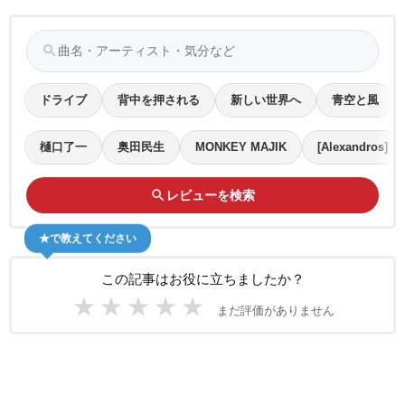
search
ドライブ
背中を押される
新しい世界へ
青空と風
樋口了一
奥田民生
MONKEY MAJIK
[Alexandros]
search
レビューを検索
★で教えてください
この記事はお役に立ちましたか？
★
★
★
★
★
まだ評価がありません