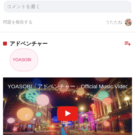
問題を報告する
うたたね
playlist_add
アドベンチャー
YOASOBI
YOASOBI「アドベンチャー」Official Music Video