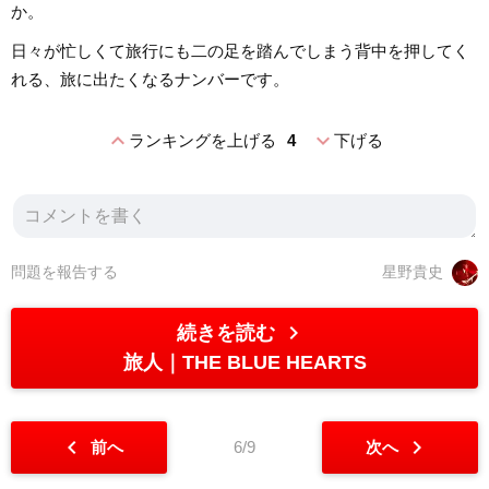
か。
日々が忙しくて旅行にも二の足を踏んでしまう背中を押してく
れる、旅に出たくなるナンバーです。
expand_less
expand_more
ランキングを上げる
4
下げる
問題を報告する
星野貴史
chevron_right
続きを読む
旅人
THE BLUE HEARTS
chevron_left
chevron_right
前へ
6/9
次へ