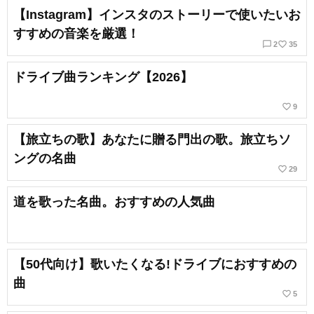
【Instagram】インスタのストーリーで使いたいお
すすめの音楽を厳選！
chat_bubble_outline
favorite_border
2
35
ドライブ曲ランキング【2026】
favorite_border
9
【旅立ちの歌】あなたに贈る門出の歌。旅立ちソ
ングの名曲
favorite_border
29
道を歌った名曲。おすすめの人気曲
【50代向け】歌いたくなる!ドライブにおすすめの
曲
favorite_border
5