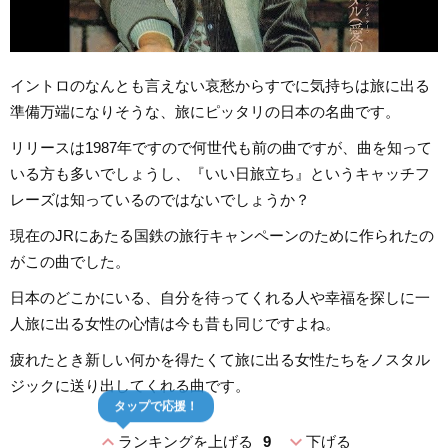
イントロのなんとも言えない哀愁からすでに気持ちは旅に出る
準備万端になりそうな、旅にピッタリの日本の名曲です。
リリースは1987年ですので何世代も前の曲ですが、曲を知って
いる方も多いでしょうし、『いい日旅立ち』というキャッチフ
レーズは知っているのではないでしょうか？
現在のJRにあたる国鉄の旅行キャンペーンのために作られたの
がこの曲でした。
日本のどこかにいる、自分を待ってくれる人や幸福を探しに一
人旅に出る女性の心情は今も昔も同じですよね。
疲れたとき新しい何かを得たくて旅に出る女性たちをノスタル
ジックに送り出してくれる曲です。
タップで応援！
expand_less
expand_more
ランキングを上げる
9
下げる