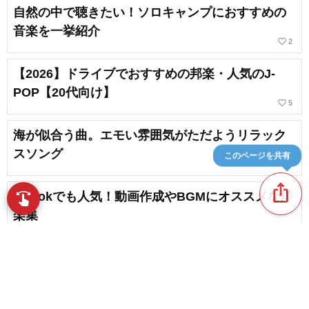
自然の中で聴きたい！ソロキャンプにおすすめの
音楽を一挙紹介
favorite_border
2
【2026】ドライブでおすすめの邦楽・人気のJ-
POP【20代向け】
favorite_border
5
海が似合う曲。エモい雰囲気がただようリラック
スソング
このページを共有
ios_share
TikTokでも人気！動画作成やBGMにオススメな洋
swipe
指先で音楽をブラウズ
楽集
favorite_border
24
【おしゃれなBGM】日常を彩るスタイリッシュな
名曲を厳選
favorite_border
4