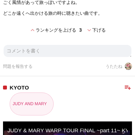
ごく風情があって旅っぽいですよね。
どこか遠くへ出かける旅の時に聴きたい曲です。
expand_less
expand_more
ランキングを上げる
3
下げる
問題を報告する
うたたね
playlist_add
KYOTO
JUDY AND MARY
JUDY & MARY WARP TOUR FINAL ~part 11~ KYO