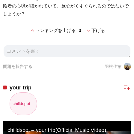
険者の心境が描かれていて、旅心がくすぐられるのではないで
しょうか？
expand_less
expand_more
ランキングを上げる
3
下げる
問題を報告する
羽根佳祐
playlist_add
your trip
chilldspot
chilldspot – your trip(Official Music Video)