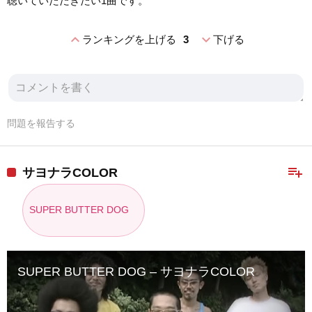
聴いていただきたい1曲です。
expand_less
expand_more
ランキングを上げる
3
下げる
問題を報告する
playlist_add
サヨナラCOLOR
SUPER BUTTER DOG
SUPER BUTTER DOG – サヨナラCOLOR