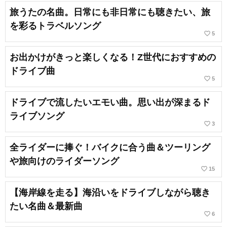
旅うたの名曲。日常にも非日常にも聴きたい、旅
を彩るトラベルソング
favorite_border
5
お出かけがきっと楽しくなる！Z世代におすすめの
ドライブ曲
favorite_border
5
ドライブで流したいエモい曲。思い出が深まるド
ライブソング
favorite_border
3
全ライダーに捧ぐ！バイクに合う曲＆ツーリング
や旅向けのライダーソング
favorite_border
15
【海岸線を走る】海沿いをドライブしながら聴き
たい名曲＆最新曲
favorite_border
6