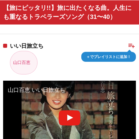
【旅にピッタリ!!】旅に出たくなる曲。人生に
も重なるトラベラーズソング（31〜40）
playlist_add
いい日旅立ち
＋でプレイリストに追加！
山口百恵
山口百恵 いい日旅立ち