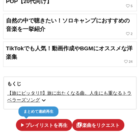
POP【20代向け】
favorite_border
5
自然の中で聴きたい！ソロキャンプにおすすめの
音楽を一挙紹介
favorite_border
2
TikTokでも人気！動画作成やBGMにオススメな洋
楽集
favorite_border
24
もくじ
【旅にピッタリ!!】旅に出たくなる曲。人生にも重なるトラ
expand_more
ベラーズソング
まとめて連続再生
play_arrow
library_music
プレイリストを再生
楽曲をリクエスト