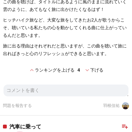
この曲を聴けば、タイトルにあるように風のままに流れていく
雲のように、あてもなく旅に出かけたくなるはず！
ヒッチハイク旅など、大変な旅をしてきたお2人が歌うからこ
そ、聴いている私たちの心を動かしてくれる曲に仕上がってい
るんだと思います。
旅に出る理由はそれぞれだと思いますが、この曲を聴いて旅に
出ればきっと心のリフレッシュができると思います。
expand_less
expand_more
ランキングを上げる
4
下げる
問題を報告する
羽根佳祐
playlist_add
汽車に乗って