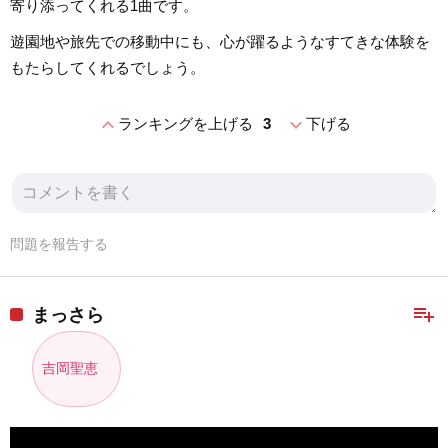
寄り添ってくれる1曲です。
遊園地や旅先での移動中にも、心が躍るようなすてきな体験を
もたらしてくれるでしょう。
expand_less
expand_more
ランキングを上げる
3
下げる
問題を報告する
playlist_add
まっさら
吉岡聖恵