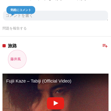
気軽にコメント
問題を報告する
playlist_add
旅路
藤井風
Fujii Kaze – Tabiji (Official Video)