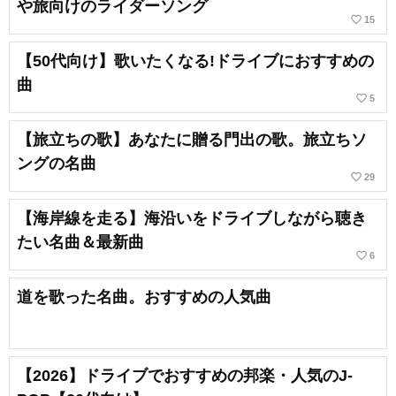
や旅向けのライダーソング
favorite_border
15
【50代向け】歌いたくなる!ドライブにおすすめの
曲
favorite_border
5
【旅立ちの歌】あなたに贈る門出の歌。旅立ちソ
ングの名曲
favorite_border
29
【海岸線を走る】海沿いをドライブしながら聴き
たい名曲＆最新曲
favorite_border
6
道を歌った名曲。おすすめの人気曲
【2026】ドライブでおすすめの邦楽・人気のJ-