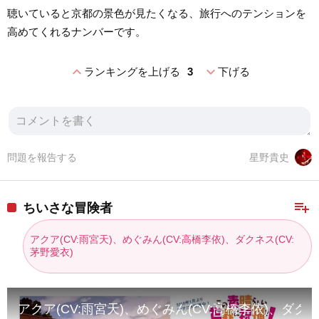
聴いていると京都の景色が見たくなる、旅行へのテンションを
高めてくれるナンバーです。
expand_less
expand_more
ランキングを上げる
3
下げる
問題を報告する
星野貴史
playlist_add
ちいさな冒険者
アクア(CV:雨宮天)、めぐみん(CV:高橋李依)、ダクネス(CV:
茅野愛衣)
アクア(CV:雨宮天)、めぐみん(CV:高橋李依)、ダ