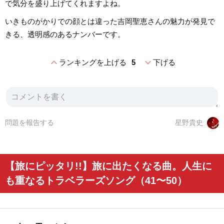
で気分を盛り上げてくれますよね。
いきものがかりでの顔とは違った吉岡聖恵さんの魅力が発見で
きる、透明感のあるナンバーです。
expand_less
expand_more
ランキングを上げる
5
下げる
問題を報告する
星野貴史
【旅にピッタリ!!】旅に出たくなる曲。人生に
も重なるトラベラーズソング（41〜50）