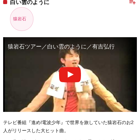
playlist_add
白い雲のように
猿岩石
猿岩石ツアー／白い雲のように／有吉弘行
テレビ番組『進め!電波少年』で世界を旅していた猿岩石のお2
人がリリースした大ヒット曲。