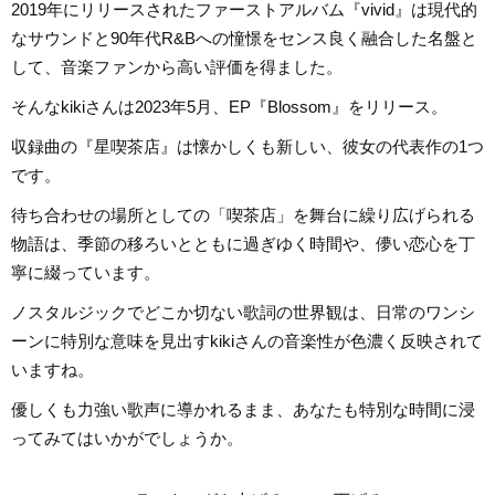
2019年にリリースされたファーストアルバム『vivid』は現代的
なサウンドと90年代R&Bへの憧憬をセンス良く融合した名盤と
して、音楽ファンから高い評価を得ました。
そんなkikiさんは2023年5月、EP『Blossom』をリリース。
収録曲の『星喫茶店』は懐かしくも新しい、彼女の代表作の1つ
です。
待ち合わせの場所としての「喫茶店」を舞台に繰り広げられる
物語は、季節の移ろいとともに過ぎゆく時間や、儚い恋心を丁
寧に綴っています。
ノスタルジックでどこか切ない歌詞の世界観は、日常のワンシ
ーンに特別な意味を見出すkikiさんの音楽性が色濃く反映されて
いますね。
優しくも力強い歌声に導かれるまま、あなたも特別な時間に浸
ってみてはいかがでしょうか。