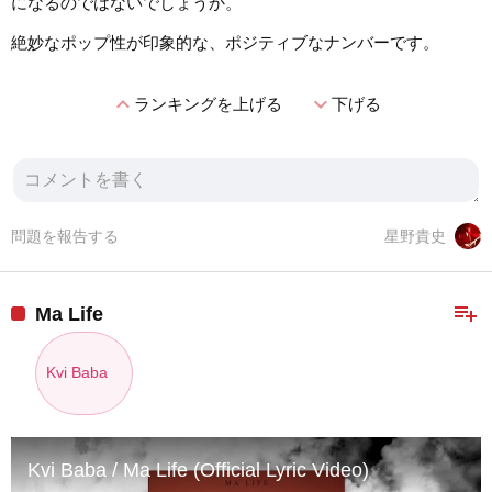
になるのではないでしょうか。
絶妙なポップ性が印象的な、ポジティブなナンバーです。
expand_less
expand_more
ランキングを上げる
下げる
問題を報告する
星野貴史
playlist_add
Ma Life
Kvi Baba
Kvi Baba / Ma Life (Official Lyric Video)