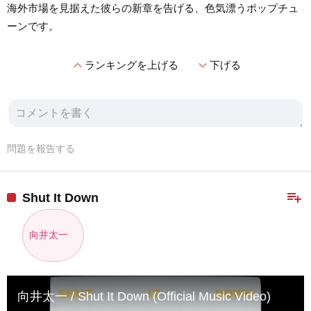
海外市場を見据えた彼らの新章を告げる、色気漂うポップチュ
ーンです。
expand_less
expand_more
ランキングを上げる
下げる
問題を報告する
playlist_add
Shut It Down
向井太一
向井太一 / Shut It Down (Official Music Video)