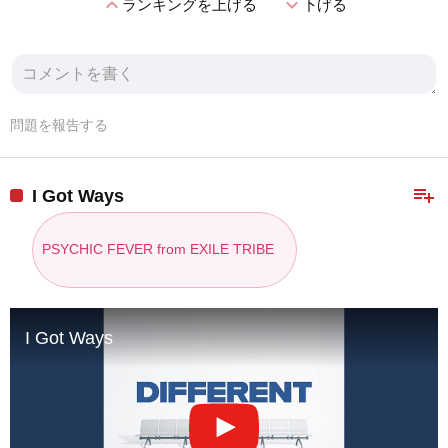
expand_less
expand_more
ランキングを上げる
下げる
問題を報告する
playlist_add
I Got Ways
PSYCHIC FEVER from EXILE TRIBE
I Got Ways