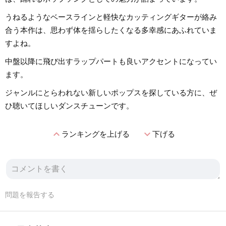
うねるようなベースラインと軽快なカッティングギターが絡み
合う本作は、思わず体を揺らしたくなる多幸感にあふれていま
すよね。
中盤以降に飛び出すラップパートも良いアクセントになってい
ます。
ジャンルにとらわれない新しいポップスを探している方に、ぜ
ひ聴いてほしいダンスチューンです。
expand_less
expand_more
ランキングを上げる
下げる
問題を報告する