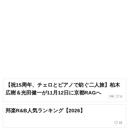
【祝15周年、チェロとピアノで紡ぐ二人旅】柏木
広樹＆光田健一が11月12日に京都RAGへ
favorite_border
PR
8
邦楽R&B人気ランキング【2026】
favorite_border
18