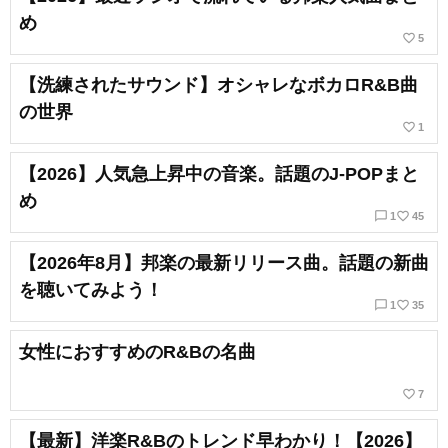
め
favorite_border
5
【洗練されたサウンド】オシャレなボカロR&B曲
の世界
favorite_border
1
【2026】人気急上昇中の音楽。話題のJ-POPまと
め
chat_bubble_outline
favorite_border
1
45
【2026年8月】邦楽の最新リリース曲。話題の新曲
を聴いてみよう！
chat_bubble_outline
favorite_border
1
35
女性におすすめのR&Bの名曲
favorite_border
7
【最新】洋楽R&Bのトレンド早わかり！【2026】