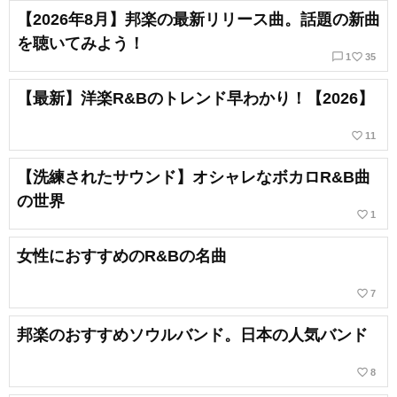
【2026年8月】邦楽の最新リリース曲。話題の新曲
を聴いてみよう！
chat_bubble_outline
favorite_border
1
35
【最新】洋楽R&Bのトレンド早わかり！【2026】
favorite_border
11
【洗練されたサウンド】オシャレなボカロR&B曲
の世界
favorite_border
1
女性におすすめのR&Bの名曲
favorite_border
7
邦楽のおすすめソウルバンド。日本の人気バンド
favorite_border
8