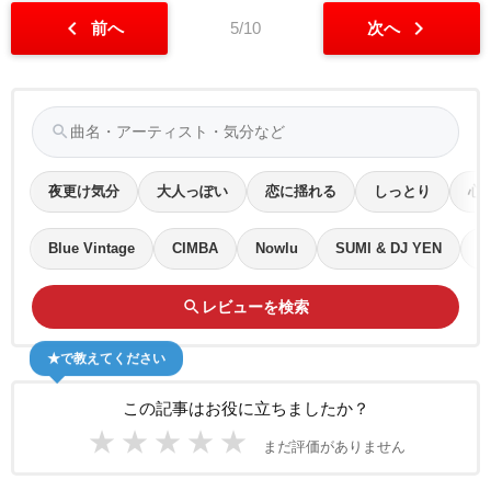
chevron_left
chevron_right
前へ
5/10
次へ
search
夜更け気分
大人っぽい
恋に揺れる
しっとり
心
Blue Vintage
CIMBA
Nowlu
SUMI & DJ YEN
M
search
レビューを検索
★で教えてください
この記事はお役に立ちましたか？
★
★
★
★
★
まだ評価がありません