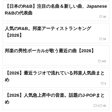
【日本のR&B】注目の名曲＆新しい曲、Japanese
R&Bの代表曲
favorite_border
30
人気のR&B。邦楽アーティストランキング
【2026】
favorite_border
16
邦楽の男性ボーカルが歌う最近の曲【2026】
favorite_border
143
【2026】最近ラジオで流れている邦楽人気曲まと
め
favorite_border
5
【2026】人気急上昇中の音楽。話題のJ-POPまと
め
chat_bubble_outline
favorite_border
1
45