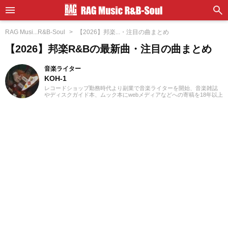
RAG Musi...R&B-Soul
【2026】邦楽...・注目の曲まとめ
【2026】邦楽R&Bの最新曲・注目の曲まとめ
音楽ライター
KOH-1
レコードショップ勤務時代より副業で音楽ライターを開始、音楽雑誌
やディスクガイド本、ムック本にwebメディアなどへの寄稿を18年以上
担当。ライターとしては洋楽が主戦場ですが、音楽リスナーとしては
35年以上「好きなものが好き」をモットーに好奇心を忘れないことを
常に心がけています。バンド活動歴あり、作詞作曲を担当するベーシ
ストという立ち位置でした。演奏経験のある楽器はベース、ギター、
ピアノ。40代半ばから英語の勉強を開始、現在も継続中です。