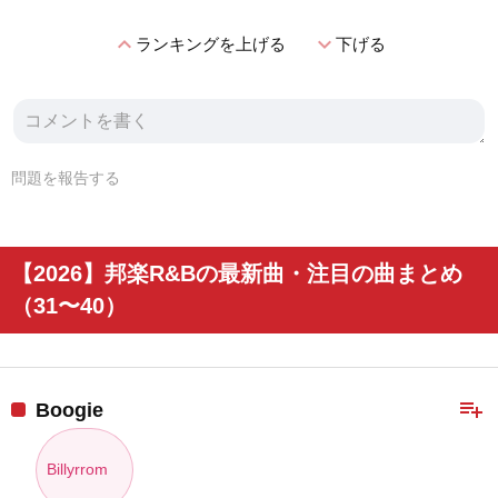
expand_less
expand_more
ランキングを上げる
下げる
問題を報告する
【2026】邦楽R&Bの最新曲・注目の曲まとめ
（31〜40）
playlist_add
Boogie
Billyrrom