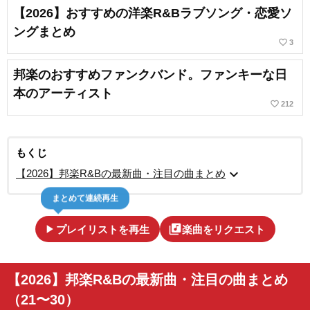
【2026】おすすめの洋楽R&Bラブソング・恋愛ソ
ングまとめ
favorite_border
3
邦楽のおすすめファンクバンド。ファンキーな日
本のアーティスト
favorite_border
212
もくじ
expand_more
【2026】邦楽R&Bの最新曲・注目の曲まとめ
まとめて連続再生
play_arrow
library_music
プレイリストを再生
楽曲をリクエスト
【2026】邦楽R&Bの最新曲・注目の曲まとめ
（21〜30）