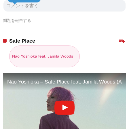
問題を報告する
playlist_add
Safe Place
Nao Yoshioka feat. Jamila Woods
Nao Yoshioka – Safe Place feat. Jamila Woods (AU