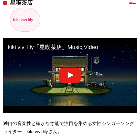
playlist_add
星喫茶店
kiki vivi lily
kiki vivi lily「星喫茶店」Music Video
独自の音楽性と確かな才能で注目を集める女性シンガーソング
ライター、kiki vivi lilyさん。