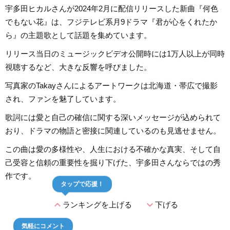
宇多田ヒカルさんが2024年2月に配信リリースした新曲『何色
でもない花』は、フジテレビ系月9ドラマ『君が心をくれたか
ら』の主題歌として話題を集めています。
リリース当日のミュージックビデオ公開時には1万人以上が同時
視聴するなど、大きな反響を呼びました。
写真家のTakayさんによるアートワークは北海道・帯広で撮影
され、ファンを魅了しています。
歌詞には愛と自己の確信に関する深いメッセージが込められて
おり、ドラマの物語と密接に関連しているのも見逃せません。
この曲は愛の多様性や、人生における不確かな真実、そして自
己受容と信頼の重要性を掘り下げた、宇多田さんならではの秀
作です。
タップで応援！
expand_less
expand_more
ランキングを上げる
下げる
気軽にコメント