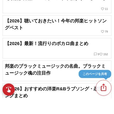
favorite_border
11
【2026】聴いておきたい！今年の邦楽ヒットソン
グベスト
favorite_border
79
【2026】最新！流行りのボカロ曲まとめ
chat_bubble_outline
favorite_border
9
152
邦楽のブラックミュージックの名曲。ブラックミ
ュージック魂の注目作
このページを共有
favorite_border
7
ios_share
【2026】おすすめの洋楽R&Bラブソング・恋愛ソ
swipe
指先で音楽をブラウズ
ングまとめ
favorite_border
3
【2026】一度は聴きたいR&Bの名盤。定番作から