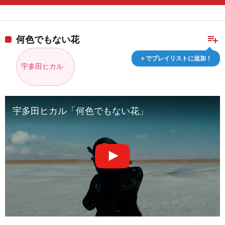
playlist_add
何色でもない花
＋でプレイリストに追加！
宇多田ヒカル
宇多田ヒカル「何色でもない花」