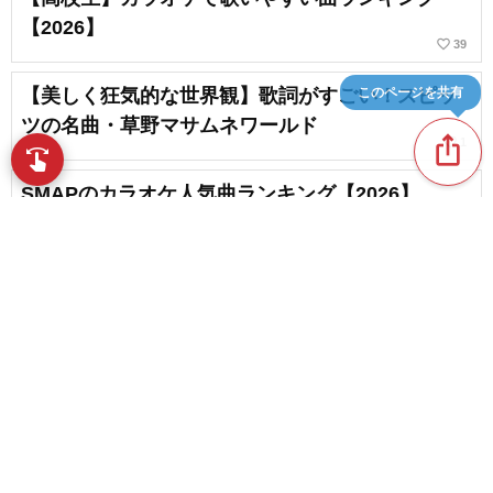
【2026】
favorite_border
39
このページを共有
【美しく狂気的な世界観】歌詞がすごい！スピッ
ツの名曲・草野マサムネワールド
ios_share
favorite_border
1
swipe
指先で音楽をブラウズ
SMAPのカラオケ人気曲ランキング【2026】
【カラオケ】Mr.Childrenの歌いやすい曲まとめ
content_copy
favorite_border
8
スピッツの卒業ソング・入学ソング・人気曲ラン
play_arrow
キング【2026】
favorite_border
3
favorite_border
RADWIMPSのカラオケ人気曲ランキング【2026】