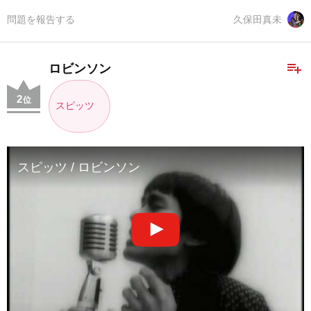
問題を報告する
久保田真未
playlist_add
ロビンソン
2
位
スピッツ
スピッツ / ロビンソン