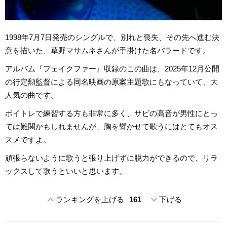
1998年7月7日発売のシングルで、別れと喪失、その先へ進む決
意を描いた、草野マサムネさんが手掛けた名バラードです。
アルバム『フェイクファー』収録のこの曲は、2025年12月公開
の行定勲監督による同名映画の原案主題歌にもなっていて、大
人気の曲です。
ボイトレで練習する方も非常に多く、サビの高音が男性にとっ
ては難関かもしれませんが、胸を響かせて歌うにはとてもオス
スメですよ。
頑張らないように歌うと張り上げずに脱力ができるので、リラ
ックスして歌うといいと思います。
expand_less
expand_more
ランキングを上げる
161
下げる