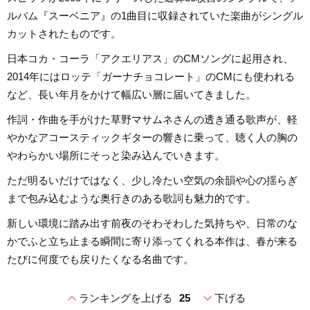
ルバム『スーベニア』の1曲目に収録されていた楽曲がシングル
カットされたものです。
日本コカ・コーラ「アクエリアス」のCMソングに起用され、
2014年にはロッテ「ガーナチョコレート」のCMにも使われる
など、長い年月をかけて幅広い層に届いてきました。
作詞・作曲を手がけた草野マサムネさんの透き通る歌声が、軽
やかなアコースティックギターの響きに乗って、聴く人の胸の
やわらかい場所にそっと染み込んでいきます。
ただ明るいだけではなく、少し冷たい空気の余韻や心の揺らぎ
まで包み込むような奥行きのある歌詞も魅力的です。
新しい環境に踏み出す前夜のそわそわした気持ちや、日常のな
かでふと立ち止まる瞬間に寄り添ってくれる本作は、春が来る
たびに何度でも戻りたくなる名曲です。
expand_less
expand_more
ランキングを上げる
25
下げる