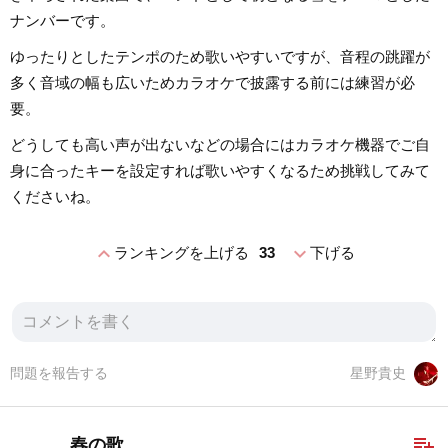
ナンバーです。
ゆったりとしたテンポのため歌いやすいですが、音程の跳躍が
多く音域の幅も広いためカラオケで披露する前には練習が必
要。
どうしても高い声が出ないなどの場合にはカラオケ機器でご自
身に合ったキーを設定すれば歌いやすくなるため挑戦してみて
くださいね。
expand_less
expand_more
ランキングを上げる
33
下げる
問題を報告する
星野貴史
playlist_add
春の歌