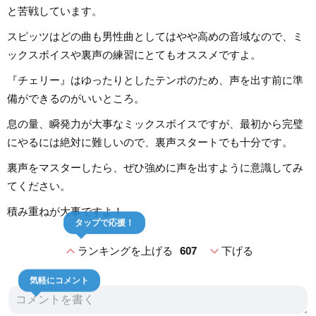
と苦戦しています。
スピッツはどの曲も男性曲としてはやや高めの音域なので、ミ
ックスボイスや裏声の練習にとてもオススメですよ。
『チェリー』はゆったりとしたテンポのため、声を出す前に準
備ができるのがいいところ。
息の量、瞬発力が大事なミックスボイスですが、最初から完璧
にやるには絶対に難しいので、裏声スタートでも十分です。
裏声をマスターしたら、ぜひ強めに声を出すように意識してみ
てください。
積み重ねが大事ですよ！
タップで応援！
expand_less
expand_more
ランキングを上げる
607
下げる
気軽にコメント