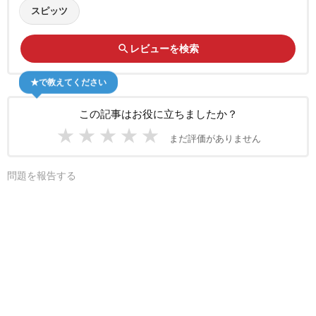
スピッツ
search
レビューを検索
★で教えてください
この記事はお役に立ちましたか？
★
★
★
★
★
まだ評価がありません
問題を報告する