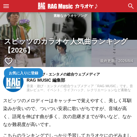
素敵なカラオケソング
スピッツのカラオケ人気曲ランキング
【2026】
favorite_border
最終更新：
2026/8/4
1
お気に入りに登録
音楽・遊び・エンタメの総合ウェブメディア
RAG MUSIC 編集部
音楽・遊び・エンタメの総合ウェブメディア「RAG MUSIC」です。音
楽レビュー、イベント、ライフハック、レクリエーションなど素敵な
エンタメ情報をお届けします。
スピッツのメロディーはキャッチーで覚えやすく、美しく耳馴
染みが良いので、ついつい安易に歌いがちですが、音域が高
く、語尾を伸ばす曲が多く、次の息継ぎまでが辛いなど、なか
なか難易度が高いです。
こちらのランキングでしっかり予習してカラオケにのぞみまし