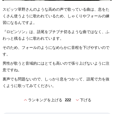
スピッツ草野さんのような高めの声で歌っている曲は、息をた
くさん使うように歌われているため、しゃくりやフォールの練
習になるんですよ。
『ロビンソン』は、語尾をブチブチ切るような曲ではなく、ふ
わっと残るように歌われています。
そのため、フォールのようになめらかに音程を下げやすいので
す。
男性が歌うと音域的にはとても高いので張り上げないように注
意ですね。
裏声でも問題ないので、しっかり息をつかって、語尾で力を抜
くように歌ってみてください。
expand_less
expand_more
ランキングを上げる
222
下げる