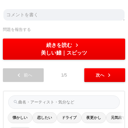
問題を報告する
chevron_right
続きを読む
美しい鰭
スピッツ
chevron_left
chevron_right
前へ
1/5
次へ
search
懐かしい
恋したい
ドライブ
夜更かし
元気出す