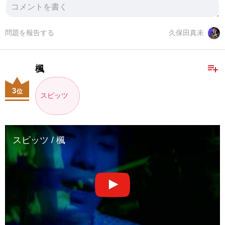
問題を報告する
久保田真未
playlist_add
楓
3
位
スピッツ
スピッツ / 楓