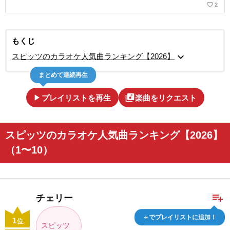
favorite_border
2
もくじ
expand_more
スピッツのカラオケ人気曲ランキング【2026】
まとめて連続再生
play_arrow
library_music
プレイリストを再生
楽曲をリクエスト
スピッツのカラオケ人気曲ランキング【2026】
（1〜10）
playlist_add
チェリー
＋でプレイリストに追加！
1
位
スピッツ