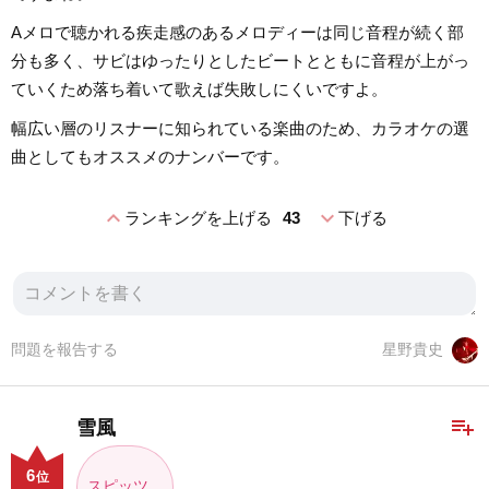
Aメロで聴かれる疾走感のあるメロディーは同じ音程が続く部
分も多く、サビはゆったりとしたビートとともに音程が上がっ
ていくため落ち着いて歌えば失敗しにくいですよ。
幅広い層のリスナーに知られている楽曲のため、カラオケの選
曲としてもオススメのナンバーです。
expand_less
expand_more
ランキングを上げる
43
下げる
問題を報告する
星野貴史
playlist_add
雪風
6
位
スピッツ