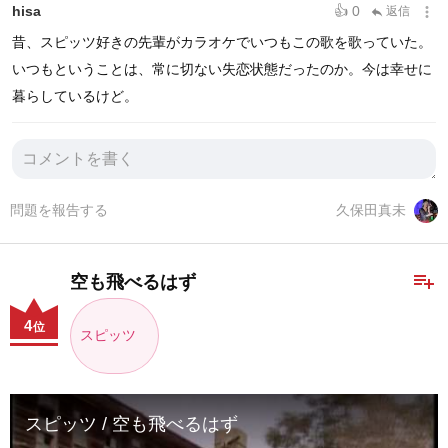
more_vert
hisa
👍 0
返信
reply
昔、スピッツ好きの先輩がカラオケでいつもこの歌を歌っていた。
いつもということは、常に切ない失恋状態だったのか。今は幸せに
暮らしているけど。
問題を報告する
久保田真未
playlist_add
空も飛べるはず
4
位
スピッツ
スピッツ / 空も飛べるはず