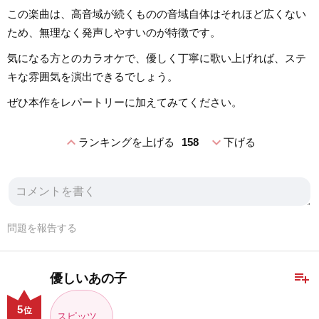
この楽曲は、高音域が続くものの音域自体はそれほど広くない
ため、無理なく発声しやすいのが特徴です。
気になる方とのカラオケで、優しく丁寧に歌い上げれば、ステ
キな雰囲気を演出できるでしょう。
ぜひ本作をレパートリーに加えてみてください。
expand_less
expand_more
ランキングを上げる
158
下げる
問題を報告する
playlist_add
優しいあの子
5
位
スピッツ