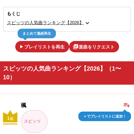
もくじ
expand_more
スピッツの人気曲ランキング【2026】
まとめて連続再生
play_arrow
library_music
プレイリストを再生
楽曲をリクエスト
スピッツの人気曲ランキング【2026】（1〜
10）
playlist_add
楓
＋でプレイリストに追加！
1
位
スピッツ