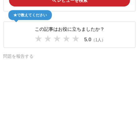
search
レビューを検索
★で教えてください
この記事はお役に立ちましたか？
★
★
★
★
★
5.0
（1人）
問題を報告する