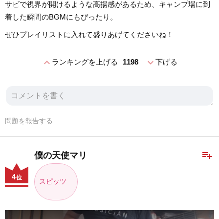
サビで視界が開けるような高揚感があるため、キャンプ場に到
着した瞬間のBGMにもぴったり。
ぜひプレイリストに入れて盛りあげてくださいね！
expand_less
expand_more
ランキングを上げる
1198
下げる
問題を報告する
playlist_add
僕の天使マリ
4
位
スピッツ