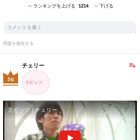
expand_less
expand_more
ランキングを上げる
1214
下げる
問題を報告する
playlist_add
チェリー
3
位
スピッツ
スピッツ / チェリー