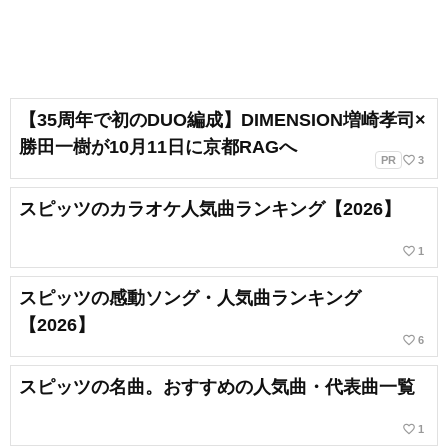
【35周年で初のDUO編成】DIMENSION増崎孝司×
勝田一樹が10月11日に京都RAGへ
favorite_border
PR
3
スピッツのカラオケ人気曲ランキング【2026】
favorite_border
1
スピッツの感動ソング・人気曲ランキング
【2026】
favorite_border
6
スピッツの名曲。おすすめの人気曲・代表曲一覧
favorite_border
1