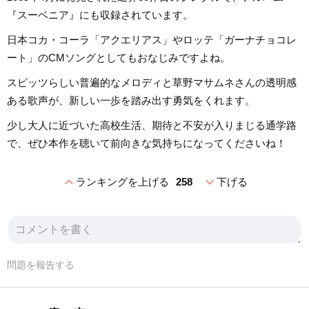
『スーベニア』にも収録されています。
日本コカ・コーラ「アクエリアス」やロッテ「ガーナチョコレ
ート」のCMソングとしてもおなじみですよね。
スピッツらしい普遍的なメロディと草野マサムネさんの透明感
ある歌声が、新しい一歩を踏み出す勇気をくれます。
少し大人に近づいた高校生活、期待と不安が入りまじる通学路
で、ぜひ本作を聴いて前向きな気持ちになってくださいね！
expand_less
expand_more
ランキングを上げる
258
下げる
問題を報告する