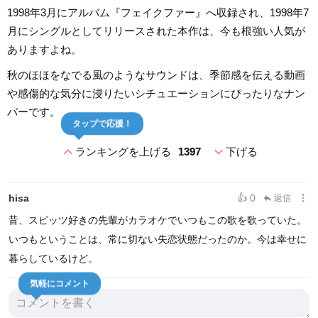
1998年3月にアルバム『フェイクファー』へ収録され、1998年7
月にシングルとしてリリースされた本作は、今も根強い人気が
ありますよね。
秋のほほをなでる風のようなサウンドは、季節感を伝える動画
や感傷的な気分に浸りたいシチュエーションにぴったりなナン
バーです。
タップで応援！
expand_less
expand_more
ランキングを上げる
1397
下げる
more_vert
hisa
👍 0
返信
reply
昔、スピッツ好きの先輩がカラオケでいつもこの歌を歌っていた。
いつもということは、常に切ない失恋状態だったのか。今は幸せに
暮らしているけど。
気軽にコメント