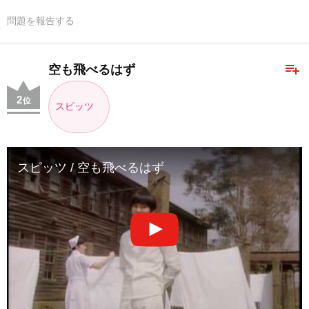
問題を報告する
playlist_add
空も飛べるはず
2
位
スピッツ
スピッツ / 空も飛べるはず