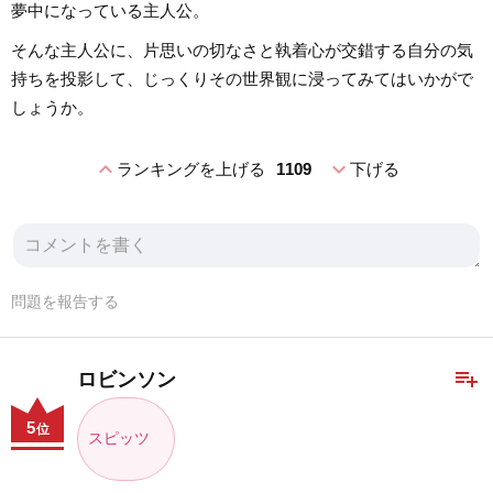
夢中になっている主人公。
そんな主人公に、片思いの切なさと執着心が交錯する自分の気
持ちを投影して、じっくりその世界観に浸ってみてはいかがで
しょうか。
expand_less
expand_more
ランキングを上げる
1109
下げる
問題を報告する
playlist_add
ロビンソン
5
位
スピッツ