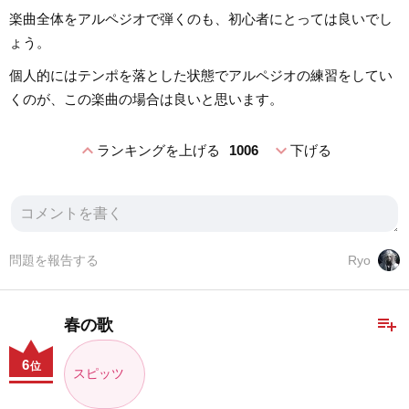
楽曲全体をアルペジオで弾くのも、初心者にとっては良いでし
ょう。
個人的にはテンポを落とした状態でアルペジオの練習をしてい
くのが、この楽曲の場合は良いと思います。
expand_less
expand_more
ランキングを上げる
1006
下げる
問題を報告する
Ryo
playlist_add
春の歌
6
位
スピッツ