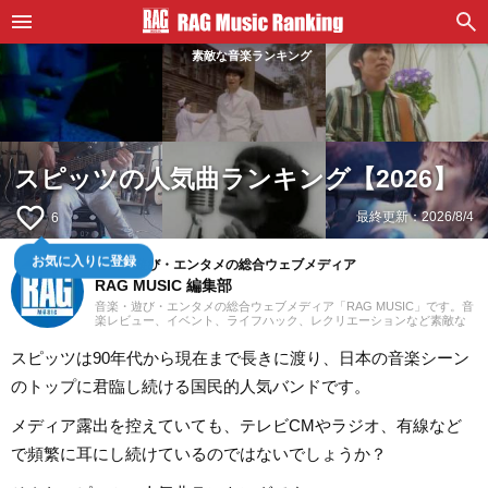
素敵な音楽ランキング
スピッツの人気曲ランキング【2026】
favorite_border
最終更新：
2026/8/4
6
お気に入りに登録
音楽・遊び・エンタメの総合ウェブメディア
RAG MUSIC 編集部
音楽・遊び・エンタメの総合ウェブメディア「RAG MUSIC」です。音
楽レビュー、イベント、ライフハック、レクリエーションなど素敵な
エンタメ情報をお届けします。
スピッツは90年代から現在まで長きに渡り、日本の音楽シーン
のトップに君臨し続ける国民的人気バンドです。
メディア露出を控えていても、テレビCMやラジオ、有線など
で頻繁に耳にし続けているのではないでしょうか？