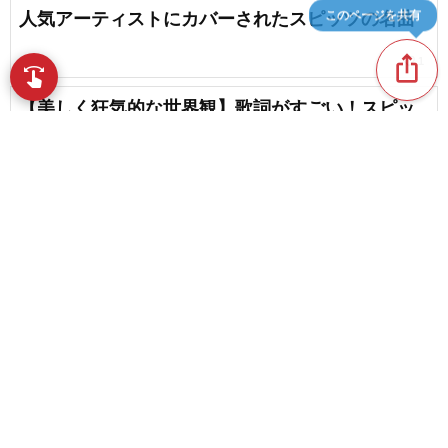
このページを共有
人気アーティストにカバーされたスピッツの名曲
ios_share
favorite_border
1
swipe
指先で音楽をブラウズ
【美しく狂気的な世界観】歌詞がすごい！スピッ
ツの名曲・草野マサムネワールド
favorite_border
1
Mr.Childrenの人気曲ランキング【2026】
content_copy
favorite_border
14
スキマスイッチの人気曲ランキング【2026】
play_arrow
favorite_border
人気のバンド曲ランキング【2026】
favorite_border
23