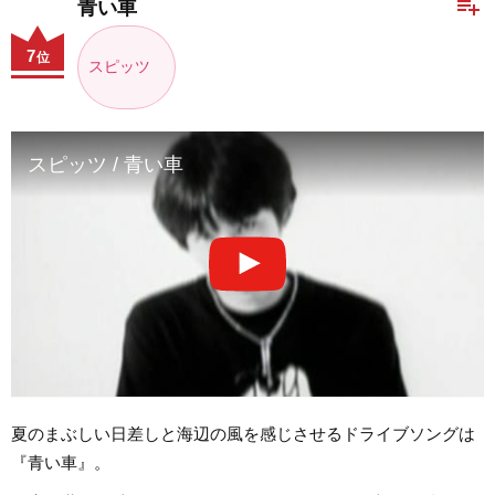
playlist_add
青い車
7
位
スピッツ
スピッツ / 青い車
夏のまぶしい日差しと海辺の風を感じさせるドライブソングは
『青い車』。