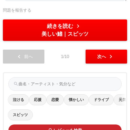
問題を報告する
chevron_right
続きを読む
美しい鰭
スピッツ
chevron_left
chevron_right
前へ
1/10
次へ
search
泣ける
応援
恋愛
懐かしい
ドライブ
元気
スピッツ