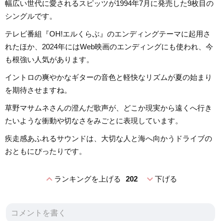
幅広い世代に愛されるスピッツが1994年7月に発売した9枚目の
シングルです。
テレビ番組『OH!エルくらぶ』のエンディングテーマに起用さ
れたほか、2024年にはWeb映画のエンディングにも使われ、今
も根強い人気があります。
イントロの爽やかなギターの音色と軽快なリズムが夏の始まり
を期待させますね。
草野マサムネさんの澄んだ歌声が、どこか現実から遠くへ行き
たいような衝動や切なさをみごとに表現しています。
疾走感あふれるサウンドは、大切な人と海へ向かうドライブの
おともにぴったりです。
expand_less
expand_more
ランキングを上げる
202
下げる