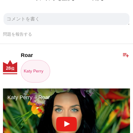
問題を報告する
playlist_add
Roar
28
位
Katy Perry
Katy Perry – Roar