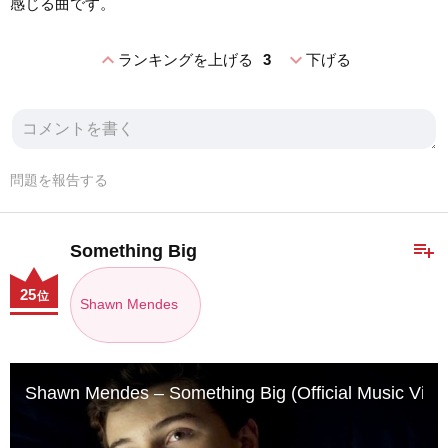
感じる曲です。
expand_less
expand_more
ランキングを上げる
3
下げる
問題を報告する
playlist_add
Something Big
25
位
Shawn Mendes
Shawn Mendes – Something Big (Official Music Vide