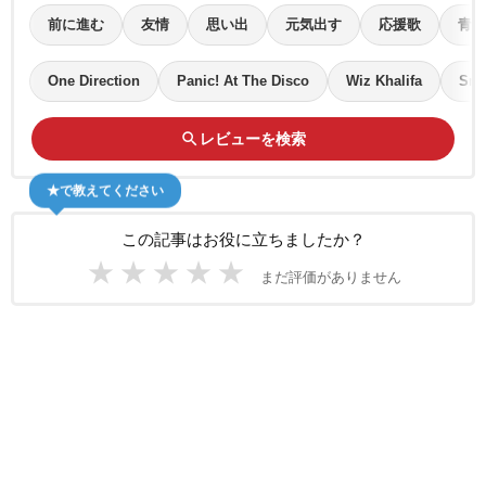
前に進む
友情
思い出
元気出す
応援歌
青春
One Direction
Panic! At The Disco
Wiz Khalifa
Sno
search
レビューを検索
★で教えてください
この記事はお役に立ちましたか？
★
★
★
★
★
まだ評価がありません