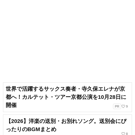
世界で活躍するサックス奏者・寺久保エレナが京
都へ！カルテット・ツアー京都公演を10月28日に
開催
favorite_border
PR
9
【2026】洋楽の送別・お別れソング。送別会にぴ
ったりのBGMまとめ
favorite_border
8