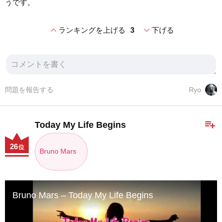
うです。
expand_less
expand_more
ランキングを上げる
3
下げる
問題を報告する
Ryo
playlist_add
Today My Life Begins
26
位
Bruno Mars
Bruno Mars – Today My Life Begins