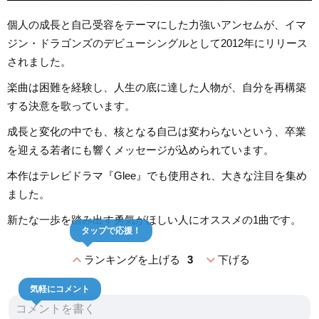
個人の成長と自己受容をテーマにした力強いアンセムが、イマ
ジン・ドラゴンズのデビューシングルとして2012年にリリース
されました。
楽曲は困難を経験し、人生の底に達した人物が、自分を再構築
する決意を歌っています。
成長と変化の中でも、核となる自己は変わらないという、卒業
を迎える若者にも響くメッセージが込められています。
本作はテレビドラマ『Glee』でも使用され、大きな注目を集め
ました。
新たな一歩を踏み出す勇気がほしい人にオススメの1曲です。
タップで応援！
expand_less
expand_more
ランキングを上げる
3
下げる
気軽にコメント