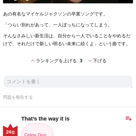
あの有名なマイケルジャクソンの卒業ソングです。
「つらい別れがあって、一人ぼっちになってしまう。
そんなさみしい新生活は、自分から一人でいることをやめるだ
けで、それだけで新しい明るい未来に続くよ」という曲です。
expand_less
expand_more
ランキングを上げる
3
下げる
問題を報告する
playlist_add
That’s the way it is
24
位
Céline Dion