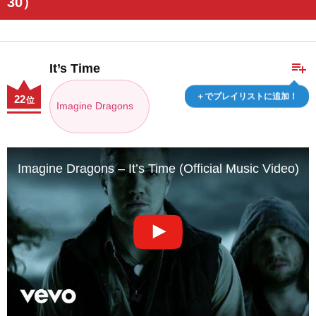
30）
playlist_add
It’s Time
＋でプレイリストに追加！
22
位
Imagine Dragons
Imagine Dragons – It’s Time (Official Music Video)