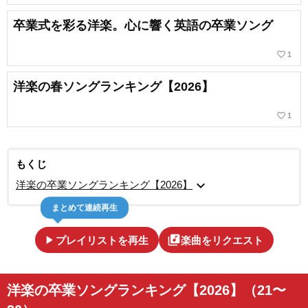
卒業式を彩る洋楽。心に響く英語の卒業ソング
favorite_border
1
洋楽の春ソングランキング【2026】
favorite_border
1
もくじ
expand_more
洋楽の卒業ソングランキング【2026】
まとめて連続再生
play_arrow
library_music
プレイリストを再生
楽曲をリクエスト
洋楽の卒業ソングランキング【2026】（21〜