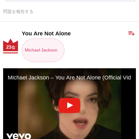
問題を報告する
playlist_add
You Are Not Alone
23
位
Michael Jackson
Michael Jackson – You Are Not Alone (Official Video)