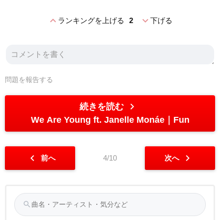
expand_less
expand_more
ランキングを上げる
2
下げる
問題を報告する
chevron_right
続きを読む
We Are Young ft. Janelle Monáe
Fun
chevron_left
chevron_right
前へ
4/10
次へ
search