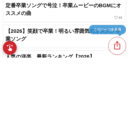
定番卒業ソングで号泣！卒業ムービーのBGMにオ
ススメの曲
favorite_border
69
このページを共有
【2026】笑顔で卒業！明るい雰囲気のオススメ卒
業ソング
ios_share
favorite_border
50
swipe
人気の洋楽。最新ランキング【2026】
favorite_border
57
洋楽の春ソングランキング【2026】
content_copy
favorite_border
1
The Beatlesの卒業ソング・入学ソング・人気曲ラ
play_arrow
ンキング【2026】
favorite_border
2
favorite_border