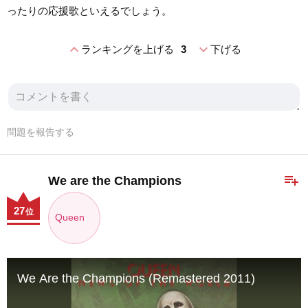
ったりの応援歌といえるでしょう。
expand_less
expand_more
ランキングを上げる
3
下げる
問題を報告する
playlist_add
We are the Champions
27
位
Queen
We Are the Champions (Remastered 2011)