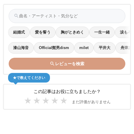
search
結婚式
愛を誓う
胸がときめく
一生一緒
涙もろ
漆山海音
Official髭男dism
milet
平井大
舟津真
search
レビューを検索
★で教えてください
この記事はお役に立ちましたか？
★
★
★
★
★
まだ評価がありません