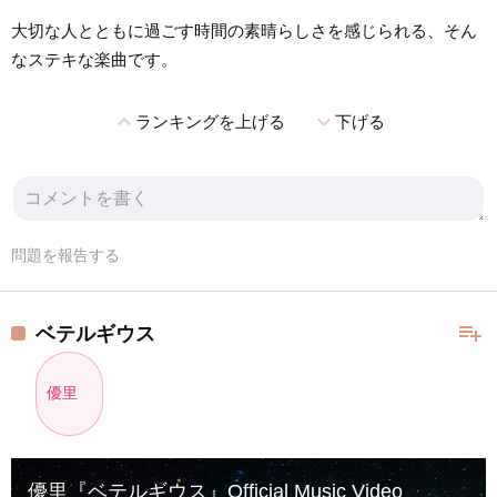
大切な人とともに過ごす時間の素晴らしさを感じられる、そん
なステキな楽曲です。
expand_less
expand_more
ランキングを上げる
下げる
問題を報告する
playlist_add
ベテルギウス
優里
優里『ベテルギウス』Official Music Video