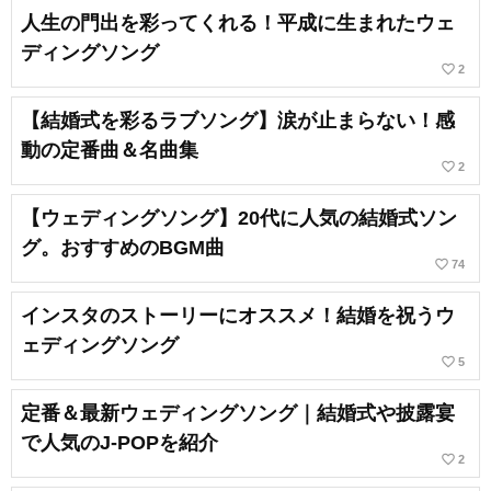
人生の門出を彩ってくれる！平成に生まれたウェ
ディングソング
favorite_border
2
【結婚式を彩るラブソング】涙が止まらない！感
動の定番曲＆名曲集
favorite_border
2
【ウェディングソング】20代に人気の結婚式ソン
グ。おすすめのBGM曲
favorite_border
74
インスタのストーリーにオススメ！結婚を祝うウ
ェディングソング
favorite_border
5
定番＆最新ウェディングソング｜結婚式や披露宴
で人気のJ-POPを紹介
favorite_border
2