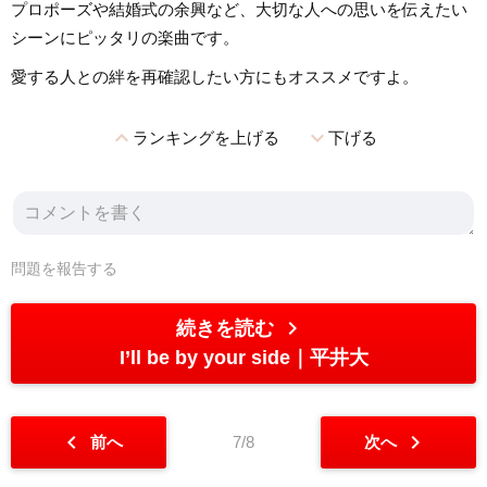
プロポーズや結婚式の余興など、大切な人への思いを伝えたい
シーンにピッタリの楽曲です。
愛する人との絆を再確認したい方にもオススメですよ。
expand_less
expand_more
ランキングを上げる
下げる
問題を報告する
chevron_right
続きを読む
I’ll be by your side
平井大
chevron_left
chevron_right
前へ
7/8
次へ