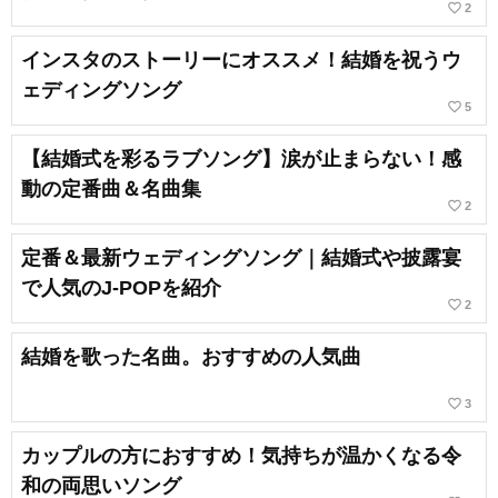
favorite_border
2
インスタのストーリーにオススメ！結婚を祝うウ
ェディングソング
favorite_border
5
【結婚式を彩るラブソング】涙が止まらない！感
動の定番曲＆名曲集
favorite_border
2
定番＆最新ウェディングソング｜結婚式や披露宴
で人気のJ-POPを紹介
favorite_border
2
結婚を歌った名曲。おすすめの人気曲
favorite_border
3
カップルの方におすすめ！気持ちが温かくなる令
和の両思いソング