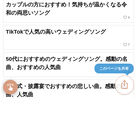
カップルの方におすすめ！気持ちが温かくなる令
和の両思いソング
favorite_border
4
TikTokで人気の高いウェディングソング
favorite_border
7
50代におすすめのウェディングソング。感動の名
曲、おすすめの人気曲
このページを共有
favorite_border
2
ios_share
結婚式・披露宴でおすすめの悲しい曲。感動の名
swipe
指先で音楽をブラウズ
曲、人気曲
インスタのストーリーにオススメしたい令和のヒ
ット曲
favorite_border
18