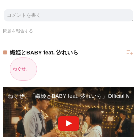
問題を報告する
playlist_add
織姫とBABY feat. 汐れいら
ねぐせ。
ねぐせ。「織姫とBABY feat. 汐れいら」Official Music