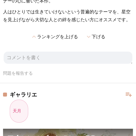
ナーの心に響いた本作。
人はひとりでは生きていけないという普遍的なテーマを、星空
を見上げながら大切な人との絆を感じたい方にオススメです。
expand_less
expand_more
ランキングを上げる
下げる
問題を報告する
playlist_add
ギャラリエ
天月