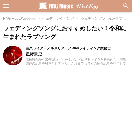
RAG Mus...Wedding
ウェディングソング
ウェディングソ...れたラブソ
ング
ウェディングソングにおすすめしたい！令和に
生まれたラブソング
音楽ライター／ギタリスト／Webライティング実務士
星野貴史
高校時代から30年以上ギターやバンドに携わってきた経験から、音楽
関連の記事を得意としており、これまでも多くの紹介記事を担当して
きました。ギターを弾き始めたころからハードロックやヘヴィメタル
といったジャンルが好みですが、邦楽洋楽問わず日々さまざまなジャ
ンルに耳を傾けるようにしています。2018年からフリーランスライタ
ーとして活動を開始。Webライティング実務士を取得しており、また
ライティング以外にも動画編集を勉強しています。プライベートでは
小学生の育児をしており、パルクールやダンスなど習い事のフォロー
をしながら活動しています。