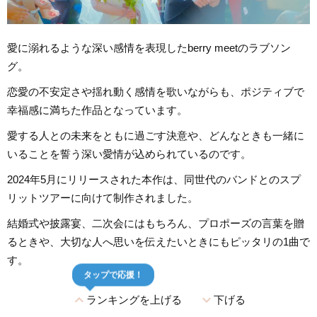
愛に溺れるような深い感情を表現したberry meetのラブソン
グ。
恋愛の不安定さや揺れ動く感情を歌いながらも、ポジティブで
幸福感に満ちた作品となっています。
愛する人との未来をともに過ごす決意や、どんなときも一緒に
いることを誓う深い愛情が込められているのです。
2024年5月にリリースされた本作は、同世代のバンドとのスプ
リットツアーに向けて制作されました。
結婚式や披露宴、二次会にはもちろん、プロポーズの言葉を贈
るときや、大切な人へ思いを伝えたいときにもピッタリの1曲で
す。
タップで応援！
expand_less
expand_more
ランキングを上げる
下げる