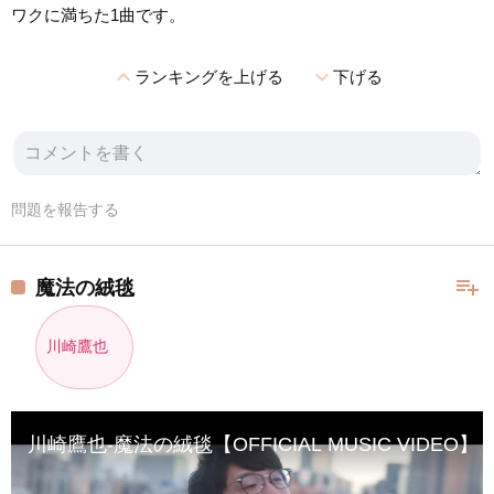
ワクに満ちた1曲です。
expand_less
expand_more
ランキングを上げる
下げる
問題を報告する
playlist_add
魔法の絨毯
川崎鷹也
川崎鷹也-魔法の絨毯【OFFICIAL MUSIC VIDEO】