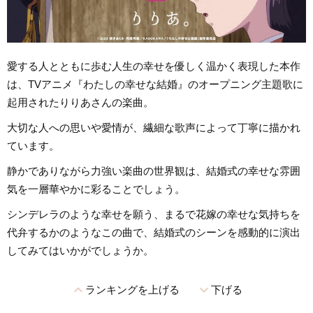
愛する人とともに歩む人生の幸せを優しく温かく表現した本作
は、TVアニメ『わたしの幸せな結婚』のオープニング主題歌に
起用されたりりあさんの楽曲。
大切な人への思いや愛情が、繊細な歌声によって丁寧に描かれ
ています。
静かでありながら力強い楽曲の世界観は、結婚式の幸せな雰囲
気を一層華やかに彩ることでしょう。
シンデレラのような幸せを願う、まるで花嫁の幸せな気持ちを
代弁するかのようなこの曲で、結婚式のシーンを感動的に演出
してみてはいかがでしょうか。
expand_less
expand_more
ランキングを上げる
下げる