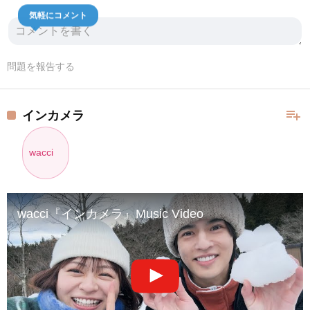
気軽にコメント
問題を報告する
playlist_add
インカメラ
wacci
wacci『インカメラ』Music Video