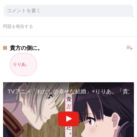
問題を報告する
playlist_add
貴方の側に。
りりあ。
TVアニメ「わたしの幸せな結婚」×りりあ。「貴方の側に。」C