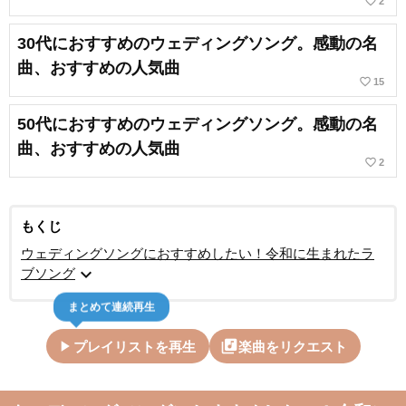
favorite_border
2
30代におすすめのウェディングソング。感動の名
曲、おすすめの人気曲
favorite_border
15
50代におすすめのウェディングソング。感動の名
曲、おすすめの人気曲
favorite_border
2
もくじ
ウェディングソングにおすすめしたい！令和に生まれたラ
expand_more
ブソング
まとめて連続再生
play_arrow
library_music
プレイリストを再生
楽曲をリクエスト