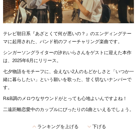
テレビ朝日系『あざとくて何が悪いの？』のエンディングテー
マに起用された、バンド初のフィーチャリング楽曲です。
シンガーソングライターの汐れいらさんをゲストに迎えた本作
は、2025年6月にリリース。
七夕物語をモチーフに、会えない2人のもどかしさと「いつか一
緒に暮らしたい」という願いを歌った、甘く切ないナンバーで
す。
R&B調のメロウなサウンドがとっても心地よいんですよね！
二遠距離恋愛中のカップルにぴったりの1曲といえるでしょう。
expand_less
expand_more
ランキングを上げる
下げる