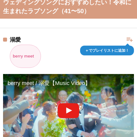
ウェディングソングにおすすめしたい！令和に
生まれたラブソング（41〜50）
playlist_add
溺愛
＋でプレイリストに追加！
berry meet
berry meet / 溺愛【Music Video】