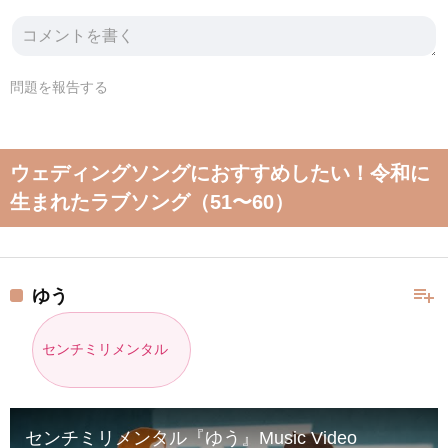
問題を報告する
ウェディングソングにおすすめしたい！令和に
生まれたラブソング（51〜60）
playlist_add
ゆう
センチミリメンタル
センチミリメンタル『ゆう』Music Video