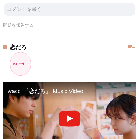
問題を報告する
playlist_add
恋だろ
wacci
wacci 『恋だろ』 Music Video