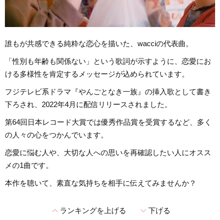
誰もが共感できる純粋な恋心を描いた、wacciの代表曲。
「性別も年齢も関係ない」という歌詞が示すように、恋愛にお
ける多様性を肯定するメッセージが込められています。
フジテレビ系ドラマ『やんごとなき一族』の挿入歌として書き
下ろされ、2022年4月に配信リリースされました。
第64回日本レコード大賞では優秀作品賞を受賞するなど、多く
の人々の心をつかんでいます。
恋愛に悩む人や、大切な人への思いを再確認したい人にオスス
メの1曲です。
本作を聴いて、素直な気持ちを相手に伝えてみませんか？
expand_less
expand_more
ランキングを上げる
下げる