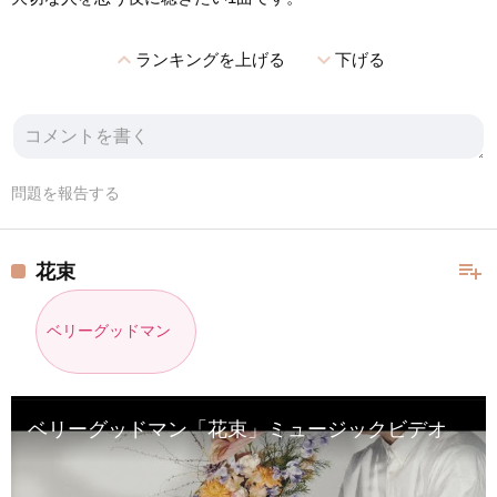
expand_less
expand_more
ランキングを上げる
下げる
問題を報告する
playlist_add
花束
ベリーグッドマン
ベリーグッドマン「花束」ミュージックビデオ