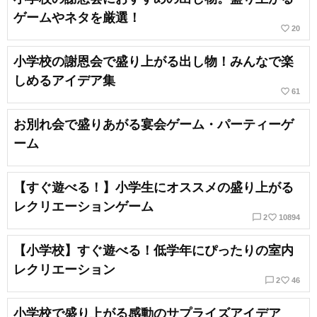
ゲームやネタを厳選！
favorite_border
20
小学校の謝恩会で盛り上がる出し物！みんなで楽
しめるアイデア集
favorite_border
61
お別れ会で盛りあがる宴会ゲーム・パーティーゲ
ーム
【すぐ遊べる！】小学生にオススメの盛り上がる
レクリエーションゲーム
chat_bubble_outline
favorite_border
2
10894
【小学校】すぐ遊べる！低学年にぴったりの室内
レクリエーション
chat_bubble_outline
favorite_border
2
46
小学校で盛り上がる感動のサプライズアイデア