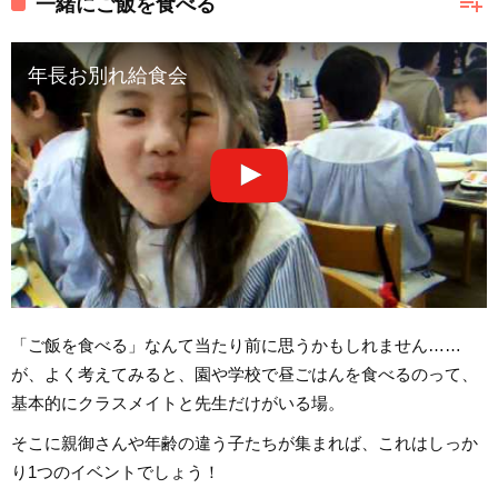
playlist_add
一緒にご飯を食べる
年長お別れ給食会
「ご飯を食べる」なんて当たり前に思うかもしれません……
が、よく考えてみると、園や学校で昼ごはんを食べるのって、
基本的にクラスメイトと先生だけがいる場。
そこに親御さんや年齢の違う子たちが集まれば、これはしっか
り1つのイベントでしょう！