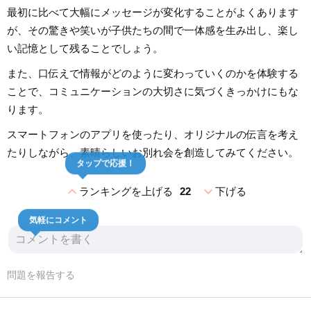
最初に比べて大幅にメッセージが変化することがよくあります
が、その驚きや笑いが子供たちの間で一体感を生み出し、楽し
い記憶として残ることでしょう。
また、口伝えで情報がどのように変わっていくのかを体験する
ことで、コミュニケーションの大切さに気づくきっかけにもな
ります。
スマートフォンのアプリを使ったり、オリジナルの伝言を考え
たりしながら、素晴らしいお別れ会を創造してみてください。
タップで応援！
expand_less
expand_more
ランキングを上げる
22
下げる
気軽にコメント
問題を報告する