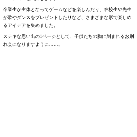
「聴いてみたい！」思えるような
記事を届けられたらと思っていま
卒業生が主体となってゲームなどを楽しんだり、在校生や先生
す！
が歌やダンスをプレゼントしたりなど、さまざまな形で楽しめ
るアイデアを集めました。
ステキな思い出の1ページとして、子供たちの胸に刻まれるお別
れ会になりますように……。