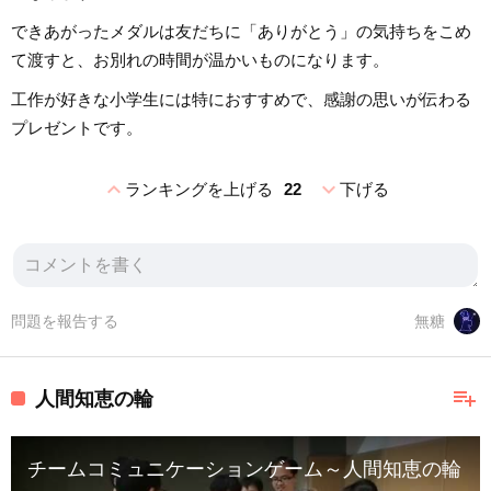
できあがったメダルは友だちに「ありがとう」の気持ちをこめ
て渡すと、お別れの時間が温かいものになります。
工作が好きな小学生には特におすすめで、感謝の思いが伝わる
プレゼントです。
expand_less
expand_more
ランキングを上げる
22
下げる
問題を報告する
無糖
playlist_add
人間知恵の輪
チームコミュニケーションゲーム～人間知恵の輪～