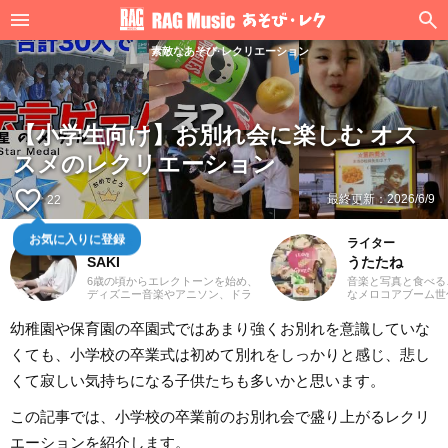
素敵なあそび·レクリエーション
【小学生向け】お別れ会に楽しむ オス
スメのレクリエーション
favorite_border
最終更新：
2026/6/9
22
お気に入りに登録
鍵盤弾き
ライター
SAKI
うたたね
6歳の頃からエレクトーンを始め、
音楽と写真と食べる
ディズニー音楽やアニソン、ドラ
なメロコアブーム世
マや映画音楽を主に演奏。
以上ライブハウスに
YouTubeやSNSに演奏動画を投稿
す。体力的に夏フェ
幼稚園や保育園の卒園式ではあまり強くお別れを意識していな
したり、コンサート活動をしたり
つらいお年頃。たま
しています。エレクトーンの経験
＆MV用の動画を撮
くても、小学校の卒業式は初めて別れをしっかりと感じ、悲し
を活かし、学生時代にはシンセサ
英語が得意ではない
イザーやピアノもはじめ、学校主
トに入ってくる邦ロ
くて寂しい気持ちになる子供たちも多いかと思います。
催のイベントにも出演。ライター
きますが、オススメ
としては、音楽関連記事だけでな
邦楽問わず浅く広く
くさまざまなジャンルの記事に触
ます。音楽を聴きな
この記事では、小学校の卒業前のお別れ会で盛り上がるレクリ
れてきたので、これまでの経験を
るのが好きでいい感
活かしながら「やってみたい！」
発散でもあります。
エーションを紹介します。