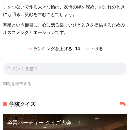
手をつないで作る大きな輪は、友情の絆を深め、お別れのとき
にも明るい笑顔を生むことでしょう。
卒業という節目に、心に残る楽しいひとときを提供するための
オススメレクリエーションです。
expand_less
expand_more
ランキングを上げる
14
下げる
問題を報告する
playlist_add
学校クイズ
卒業パーティー クイズ大会！！