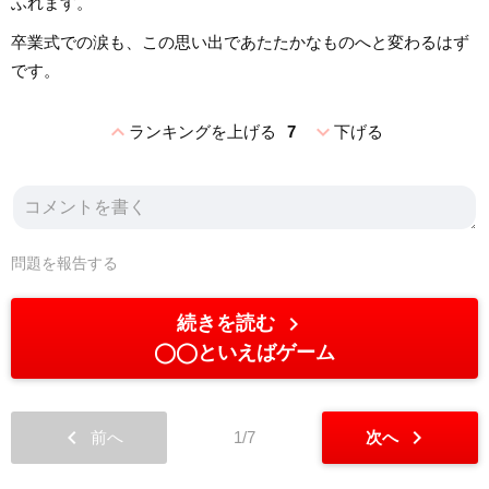
ふれます。
卒業式での涙も、この思い出であたたかなものへと変わるはず
です。
expand_less
expand_more
ランキングを上げる
7
下げる
問題を報告する
chevron_right
続きを読む
◯◯といえばゲーム
chevron_left
chevron_right
前へ
1/7
次へ