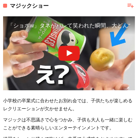
playlist_add
マジックショー
「ショボw」タネがバレて笑われた瞬間、大どんで
小学校の卒業式に合わせたお別れ会では、子供たちが楽しめる
レクリエーションが欠かせません。
マジックは不思議さで心をつかみ、子供も大人も一緒に楽しむ
ことができる素晴らしいエンターテインメントです。