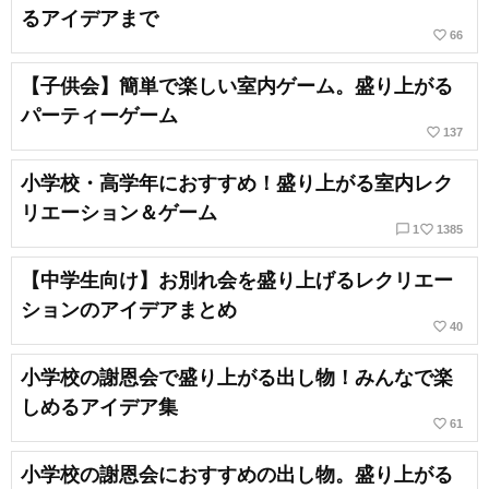
るアイデアまで
favorite_border
66
【子供会】簡単で楽しい室内ゲーム。盛り上がる
パーティーゲーム
favorite_border
137
小学校・高学年におすすめ！盛り上がる室内レク
リエーション＆ゲーム
chat_bubble_outline
favorite_border
1
1385
【中学生向け】お別れ会を盛り上げるレクリエー
ションのアイデアまとめ
favorite_border
40
小学校の謝恩会で盛り上がる出し物！みんなで楽
しめるアイデア集
favorite_border
61
小学校の謝恩会におすすめの出し物。盛り上がる