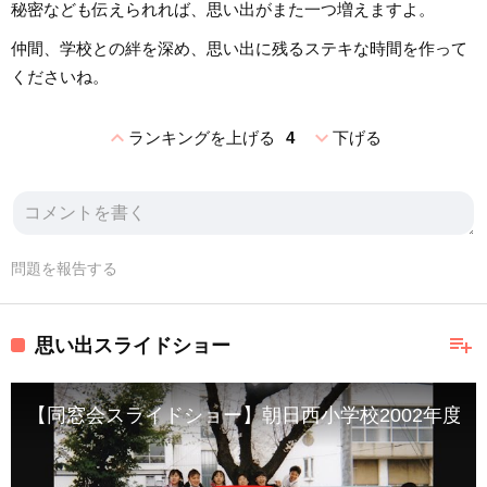
秘密なども伝えられれば、思い出がまた一つ増えますよ。
仲間、学校との絆を深め、思い出に残るステキな時間を作って
くださいね。
expand_less
expand_more
ランキングを上げる
4
下げる
問題を報告する
playlist_add
思い出スライドショー
【同窓会スライドショー】朝日西小学校2002年度卒