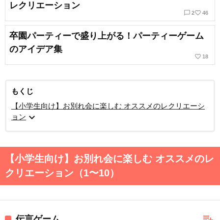
レクリエーション
chat_bubble_outline
favorite_border
2
46
卒園パーティーで盛り上がる！パーティーゲーム
のアイデア集
favorite_border
18
もくじ
【小学生向け】お別れ会に楽しむ オススメのレクリエーシ
expand_more
ョン
【小学生向け】お別れ会に楽しむ オススメのレ
クリエーション（1〜10）
playlist_add
伝言ゲーム