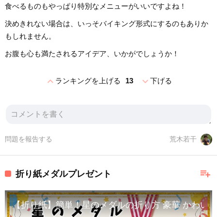
食べるものもやっぱり特別なメニューがいいですよね！
決めきれない場合は、いっそバイキング形式にするのもありか
もしれません。
お腹も心も満たされるアイデア、いかがでしょうか！
expand_less
expand_more
ランキングを上げる
13
下げる
問題を報告する
荒木若干
playlist_add
折り紙メダルプレゼント
【折り紙】簡単！星のメダルの折り方 豪華 かわいい