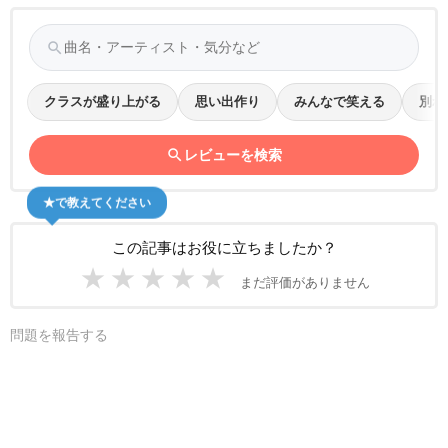
search
クラスが盛り上がる
思い出作り
みんなで笑える
別れ
search
レビューを検索
★で教えてください
この記事はお役に立ちましたか？
★
★
★
★
★
まだ評価がありません
問題を報告する