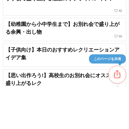
favorite_border
42
【幼稚園から小中学生まで】お別れ会で盛り上が
る余興・出し物
favorite_border
55
【子供向け】本日のおすすめレクリエーションア
イデア集
このページを共有
favorite_border
35
ios_share
【思い出作ろう!】高校生のお別れ会にオススメの
盛り上がるレク
favorite_border
5
卒園パーティーで盛り上がる！パーティーゲーム
のアイデア集
favorite_border
18
content_copy
【盛り上がる！】学校の教室で遊べる簡単ゲー