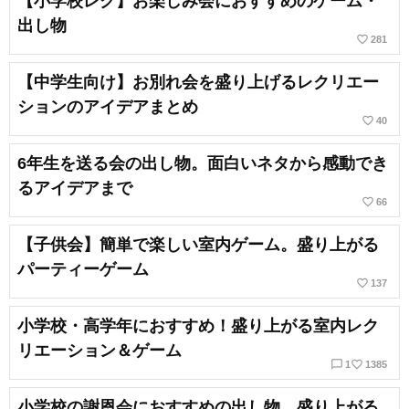
【小学校レク】お楽しみ会におすすめのゲーム・
出し物
favorite_border
281
【中学生向け】お別れ会を盛り上げるレクリエー
ションのアイデアまとめ
favorite_border
40
6年生を送る会の出し物。面白いネタから感動でき
るアイデアまで
favorite_border
66
【子供会】簡単で楽しい室内ゲーム。盛り上がる
パーティーゲーム
favorite_border
137
小学校・高学年におすすめ！盛り上がる室内レク
リエーション＆ゲーム
chat_bubble_outline
favorite_border
1
1385
小学校の謝恩会におすすめの出し物。盛り上がる