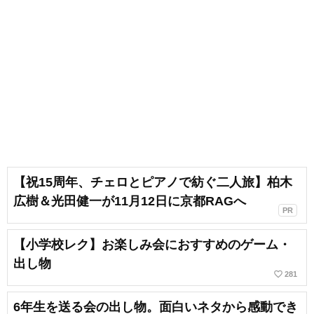
【祝15周年、チェロとピアノで紡ぐ二人旅】柏木
広樹＆光田健一が11月12日に京都RAGへ
PR
【小学校レク】お楽しみ会におすすめのゲーム・
出し物
favorite_border
281
6年生を送る会の出し物。面白いネタから感動でき