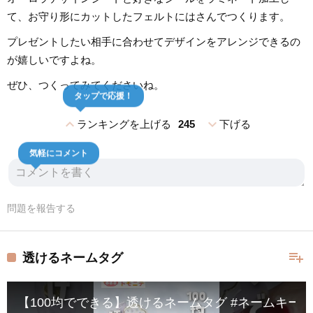
て、お守り形にカットしたフェルトにはさんでつくります。
プレゼントしたい相手に合わせてデザインをアレンジできるの
が嬉しいですよね。
ぜひ、つくってみてくださいね。
タップで応援！
expand_less
expand_more
ランキングを上げる
245
下げる
気軽にコメント
問題を報告する
playlist_add
透けるネームタグ
【100均でできる】透けるネームタグ #ネームキーホルダー