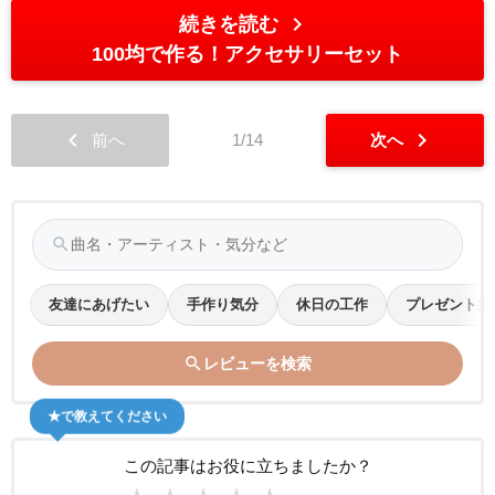
chevron_right
続きを読む
100均で作る！アクセサリーセット
chevron_left
chevron_right
前へ
1/14
次へ
search
友達にあげたい
手作り気分
休日の工作
プレゼント探
search
レビューを検索
★で教えてください
この記事はお役に立ちましたか？