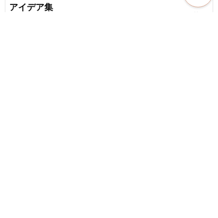
アイデア集
favorite_border
21
小学生にオススメ！3年生向けの作って楽しい工作
アイデア集
favorite_border
27
content_copy
【お手軽簡単】100円ショップの素材でできる人気
のDIYアイデア
favorite_border
favorite_border
17
【小学生向け】簡単な手作りプレゼントのアイデ
ア集
chat_bubble_outline
favorite_border
2
330
小学4年生にオススメ！作って楽しい小学生の工作
アイデア集
chat_bubble_outline
favorite_border
1
23
もらって嬉しい手作り小物のアイデア！身近な材