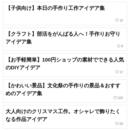
【子供向け】本日の手作り工作アイデア集
favorite_border
12
【クラフト】部活をがんばる人へ！手作りお守り
アイデア集
favorite_border
8
【お手軽簡単】100円ショップの素材でできる人気
のDIYアイデア
favorite_border
17
【かわいい景品】文化祭の手作りの景品＆おすす
めのアイデア集
favorite_border
223
大人向けのクリスマス工作。オシャレで飾りたく
なる作品アイデア
favorite_border
63