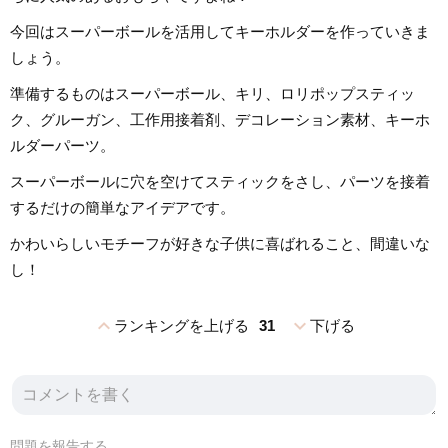
今回はスーパーボールを活用してキーホルダーを作っていきま
しょう。
準備するものはスーパーボール、キリ、ロリポップスティッ
ク、グルーガン、工作用接着剤、デコレーション素材、キーホ
ルダーパーツ。
スーパーボールに穴を空けてスティックをさし、パーツを接着
するだけの簡単なアイデアです。
かわいらしいモチーフが好きな子供に喜ばれること、間違いな
し！
expand_less
expand_more
ランキングを上げる
31
下げる
問題を報告する