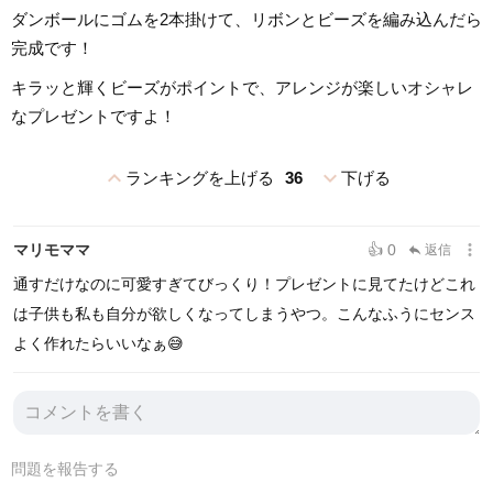
ダンボールにゴムを2本掛けて、リボンとビーズを編み込んだら
完成です！
キラッと輝くビーズがポイントで、アレンジが楽しいオシャレ
なプレゼントですよ！
expand_less
expand_more
ランキングを上げる
36
下げる
more_vert
マリモママ
👍 0
返信
reply
通すだけなのに可愛すぎてびっくり！プレゼントに見てたけどこれ
は子供も私も自分が欲しくなってしまうやつ。こんなふうにセンス
よく作れたらいいなぁ😅
問題を報告する