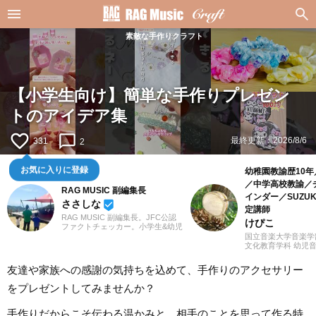
素敵な手作りクラフト
【小学生向け】簡単な手作りプレゼン
トのアイデア集
favorite_border
chat_bubble_outline
最終更新：
2026/8/6
331
2
幼稚園教諭歴10
お気に入りに登録
／中学高校教諭／
RAG MUSIC 副編集長
インダー／SUZU
ささしな
beenhere
定講師
RAG MUSIC 副編集長。JFC公認
けぴこ
ファクトチェッカー。小学生&幼児
を子育て中のママ、ささしなと申
国立音楽大学音楽学
します。学生時代は京都科学技術
文化教育学科 幼児
専門学校で音響・照明・映像技術
卒業。小学校時代は
など幅広く学び、総合的な舞台演
家の草場純先生が担
友達や家族への感謝の気持ちを込めて、手作りのアクセサリー
出からクリエイティブな表現力の
学卒業後は幼稚園教
基礎まで身につけました。卒業後
間、学童保育指導員
をプレゼントしてみませんか？
は現職である音楽制作会社に入社
務した後、シンガポ
し、現在に至るまで一貫して制作
ーナショナルスクー
畑にて経験を積み、音楽を軸に多
として赴任。音楽教
手作りだからこそ伝わる温かみと、相手のことを思って作る特