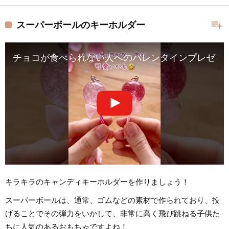
playlist_add
スーパーボールのキーホルダー
チョコが食べられない人へのバレンタインプレゼントに良い
キラキラのキャンディキーホルダーを作りましょう！
スーパーボールは、通常、ゴムなどの素材で作られており、投
げることでその弾力をいかして、非常に高く飛び跳ねる子供た
ちに人気のあるおもちゃですよね！