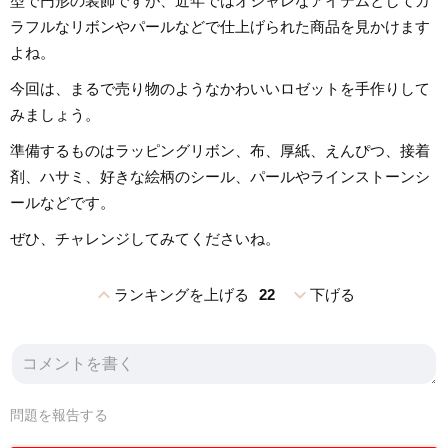
型で円形の装飾ですが、近年ではオシャレなアイテムとしてカ
ラフルなリボンやパールなどで仕上げられた商品を見かけます
よね。
今回は、まるで売り物のようなかわいいロゼットを手作りして
みましょう。
準備するものはラッピングリボン、布、厚紙、えんぴつ、接着
剤、ハサミ、好きな絵柄のシール、パールやラインストーンシ
ールなどです。
ぜひ、チャレンジしてみてくださいね。
expand_less
expand_more
ランキングを上げる
22
下げる
問題を報告する