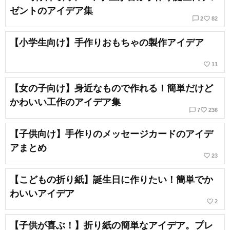
ゼントのアイデア集
chat_bubble_outline
favorite_border
2
82
【小学生向け】手作りおもちゃの製作アイデア
favorite_border
11
【女の子向け】身近なもので作れる！簡単だけど
かわいい工作のアイデア集
chat_bubble_outline
favorite_border
7
236
【子供向け】手作りのメッセージカードのアイデ
アまとめ
favorite_border
23
【こどもの折り紙】誕生日に作りたい！簡単でか
わいいアイデア
favorite_border
2
【子供が喜ぶ！】折り紙の簡単なアイデア。プレ