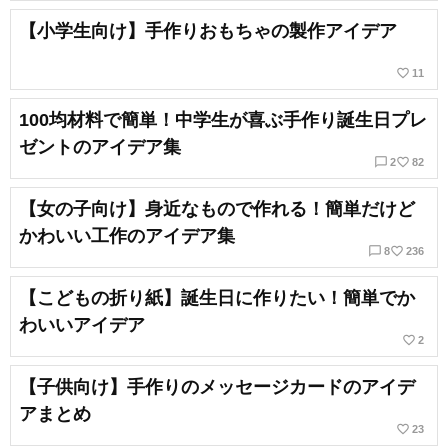
【小学生向け】手作りおもちゃの製作アイデア
favorite_border
11
100均材料で簡単！中学生が喜ぶ手作り誕生日プレ
ゼントのアイデア集
chat_bubble_outline
favorite_border
2
82
【女の子向け】身近なもので作れる！簡単だけど
かわいい工作のアイデア集
chat_bubble_outline
favorite_border
8
236
【こどもの折り紙】誕生日に作りたい！簡単でか
わいいアイデア
favorite_border
2
【子供向け】手作りのメッセージカードのアイデ
アまとめ
favorite_border
23