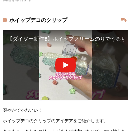
playlist_add
ホイップデコのクリップ
【ダイソー新作❣️】ホイップクリームのりでうるちゅるな
爽やかでかわいい！
ホイップデコのクリップのアイデアをご紹介します。