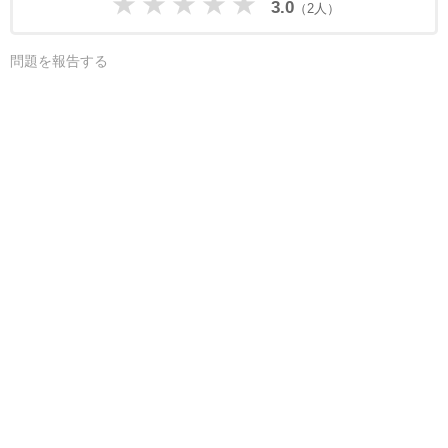
★
★
★
★
★
3.0
（2人）
問題を報告する