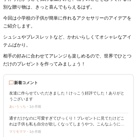
様な業務に取り組んでいます。現
く、日本文化や伝承
在は自分なりに子育てについて学
エーションなども伝
別な贈り物は、きっと喜んでもらえるはず。
んだこと、日々子供と向き合う中
こない、多くの子供
で感じたことや知ったことを活か
てきました。その後
しながら、子供向けの記事を中心
今回は小学校の子供が簡単に作れるアクセサリーのアイデアを
フリーランスライタ
に担当しています。少しでもみな
集の仕事を通して楽
さんのお役に立てれば幸いです！
ご紹介します。
出会いもへて、伝え
さを経験。教育現場
と編集者としての経
シュシュやブレスレットなど、かわいらしくてオシャレなアイ
インプットとアウト
に音楽や子供に関わ
テムばかり。
に実践に役立つ情報
す。趣味は楽器、歌
もちゃ、お絵描き、
相手の好みに合わせてアレンジも楽しめるので、世界でひとつ
アウトドア、本、工
ト。特技はコマ技。
だけのプレゼントを作ってみましょう！
chat_bubble_outline
新着コメント
友達に作らせていただきました！けっこう好評でした！ありがと
うございます
あいうっち
1か月前
通すだけなのに可愛すぎてびっくり！プレゼントに見てたけどこ
れは子供も私も自分が欲しくなってしまうやつ。こんなふうにセ
ンスよく作れたらいいなぁ😅
マリモママ
1か月前