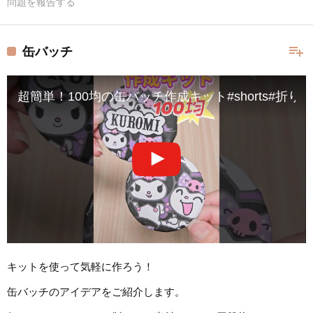
問題を報告する
playlist_add
缶バッチ
超簡単！100均の缶バッチ作成キット#shorts#折り紙#簡
キットを使って気軽に作ろう！
缶バッチのアイデアをご紹介します。