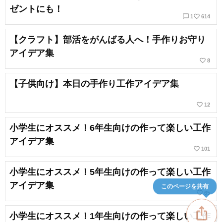
ゼントにも！
chat_bubble_outline
favorite_border
1
614
【クラフト】部活をがんばる人へ！手作りお守り
アイデア集
favorite_border
8
【子供向け】本日の手作り工作アイデア集
favorite_border
12
小学生にオススメ！6年生向けの作って楽しい工作
アイデア集
favorite_border
101
小学生にオススメ！5年生向けの作って楽しい工作
アイデア集
このページを共有
favorite_border
65
ios_share
小学生にオススメ！1年生向けの作って楽しい工作