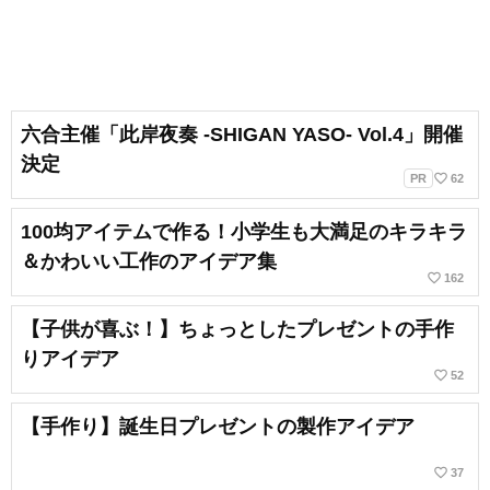
六合主催「此岸夜奏 -SHIGAN YASO- Vol.4」開催
決定
favorite_border
PR
62
100均アイテムで作る！小学生も大満足のキラキラ
＆かわいい工作のアイデア集
favorite_border
162
【子供が喜ぶ！】ちょっとしたプレゼントの手作
りアイデア
favorite_border
52
【手作り】誕生日プレゼントの製作アイデア
favorite_border
37