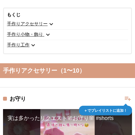
もくじ
expand_more
手作りアクセサリー
expand_more
手作り小物・飾り
expand_more
手作り工作
手作りアクセサリー（1〜10）
playlist_add
お守り
＋でプレイリストに追加！
実は多かったリクエスト🌸お守り🌸 #shorts