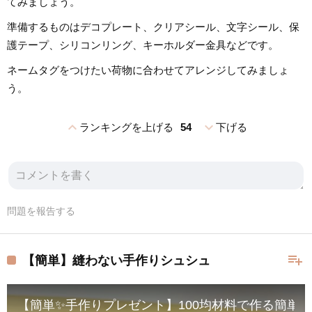
てみましょう。
準備するものはデコプレート、クリアシール、文字シール、保
護テープ、シリコンリング、キーホルダー金具などです。
ネームタグをつけたい荷物に合わせてアレンジしてみましょ
う。
expand_less
expand_more
ランキングを上げる
54
下げる
問題を報告する
playlist_add
【簡単】縫わない手作りシュシュ
【簡単✨手作りプレゼント】100均材料で作る簡単シュシュが可