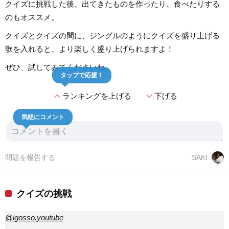
クイズに挑戦した後、出てきたものを作ったり、食べたりする
のもオススメ。
クイズとクイズの間に、ジングルのようにクイズを盛り上げる
歌を入れると、より楽しく盛り上げられますよ！
ぜひ、試してみてくださいね。
タップで応援！
expand_less
expand_more
ランキングを上げる
下げる
気軽にコメント
問題を報告する
SAKI
クイズの挑戦
@igosso.youtube