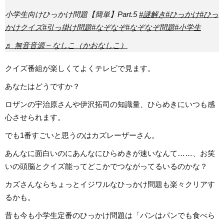
小学生向けひっかけ問題【簡単】Part.5
#謎解き
#ひっかけ
#ひっ
かけクイズ
#引っ掛け問題
#なぞなぞ
#なぞなぞ問題
#小学生
♬ 無音音源 – なしこ（かおなしこ）
クイズ番組が楽しくてよくテレビで見ます。
あなたはどうですか？
ロザンの宇治原さんや伊沢拓司の知識量、ひらめきにいつも感
心させられます。
でも1番すごいと思うのはカズレーザーさん。
あんなに面白いのにあんなにひらめきが速いなんて……、お笑
いの頭脳とクイズ能ってどこかでつながってるいるのかな？
カズさんならちょっとイジワルなひっかけ問題も楽々クリアす
るかも。
昔も今も小学生定番のひっかけ問題は「パンはパンでも食べら