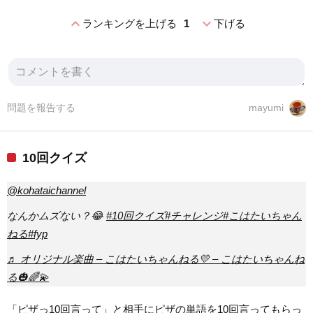
expand_less
expand_more
ランキングを上げる
1
下げる
問題を報告する
mayumi
10回クイズ
@kohataichannel
なんかムズない？😂
#10回クイズ
#チャレンジ
#こはたいちゃん
ねる
#fyp
♬ オリジナル楽曲 – こはたいちゃんねる💛 – こはたいちゃんね
る🎃🌈💫
「ピザっ10回言って」と相手にピザの単語を10回言ってもらっ