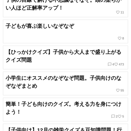
子供の目線で解ける不思議なぞなぞ。頭の柔らか
い人ほど正解率アップ！
favorite_border
11
子どもが喜ぶ楽しいなぞなぞ
favorite_border
8
【ひっかけクイズ】子供から大人まで盛り上がる
クイズ問題
chat_bubble_outline
favorite_border
4
473
小学生にオススメのなぞなぞ問題。子供向けのな
ぞなぞまとめ
favorite_border
55
簡単！子ども向けのクイズ。考える力を身につけ
よう！
chat_bubble_outline
favorite_border
2
5
【子供向け】12月の雑学クイズ＆豆知識問題！行