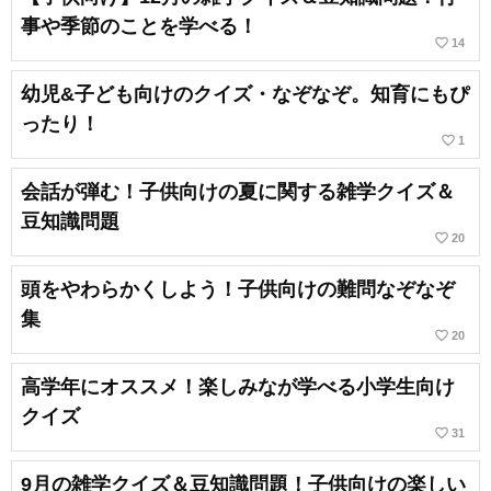
事や季節のことを学べる！
favorite_border
14
幼児&子ども向けのクイズ・なぞなぞ。知育にもぴ
ったり！
favorite_border
1
会話が弾む！子供向けの夏に関する雑学クイズ＆
豆知識問題
favorite_border
20
頭をやわらかくしよう！子供向けの難問なぞなぞ
集
favorite_border
20
高学年にオススメ！楽しみなが学べる小学生向け
クイズ
favorite_border
31
9月の雑学クイズ＆豆知識問題！子供向けの楽しい