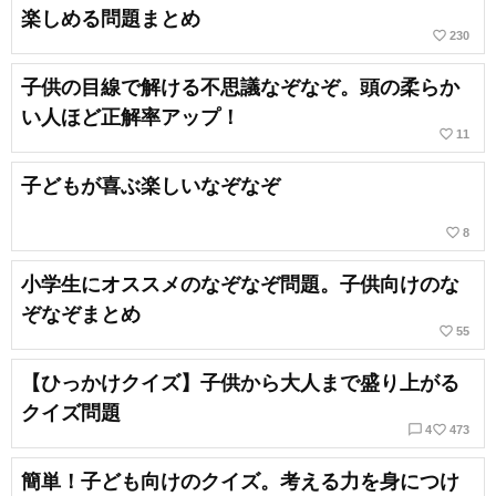
楽しめる問題まとめ
favorite_border
230
子供の目線で解ける不思議なぞなぞ。頭の柔らか
い人ほど正解率アップ！
favorite_border
11
子どもが喜ぶ楽しいなぞなぞ
favorite_border
8
小学生にオススメのなぞなぞ問題。子供向けのな
ぞなぞまとめ
favorite_border
55
【ひっかけクイズ】子供から大人まで盛り上がる
クイズ問題
chat_bubble_outline
favorite_border
4
473
簡単！子ども向けのクイズ。考える力を身につけ