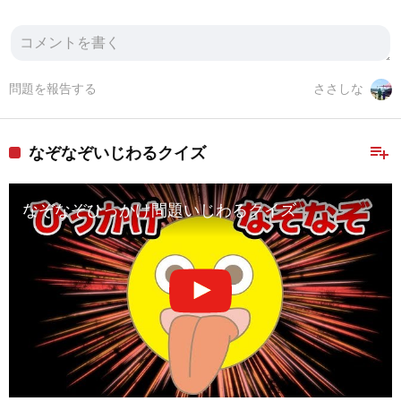
問題を報告する
ささしな
playlist_add
なぞなぞいじわるクイズ
なぞなぞひっかけ問題いじわるクイズ