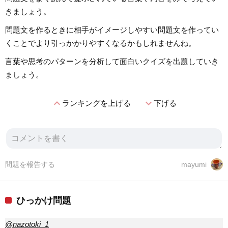
きましょう。
問題文を作るときに相手がイメージしやすい問題文を作ってい
くことでより引っかかりやすくなるかもしれませんね。
言葉や思考のパターンを分析して面白いクイズを出題していき
ましょう。
expand_less
expand_more
ランキングを上げる
下げる
問題を報告する
mayumi
ひっかけ問題
@nazotoki_1