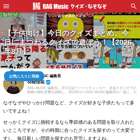
おすすめのクイズ
【子供向け】今日のクイズまとめ。今
日にまつわるクイズで遊ぼう！【2026
年8月】
favorite_border
最終更新：
2025/1/6
5
RAG MUSIC 編集長
お気に入りに登録
羽根佳祐
beenhere
RAG MUSIC 編集長。JFC公認ファクトチェッカー。音楽スタジオでの
勤務や婚礼音響を経験し、2016年からRAG MUSIC編集部の一員に。小
学校ではマーチング、中学校では吹奏楽でクラリネット、高校以降は
バンドでドラムと、さまざまな楽器を経験。各種楽曲紹介記事をはじ
なぞなぞやひっかけ問題など、クイズが好きな子供たちって多
め、各地の音楽フェスの紹介記事やライブレポートなど、自身の音楽
活動やこれまでの業務で培った経験を元に日々記事を制作していま
いですよね！
す。音楽は国内外のロックはもちろん、最近ではJ-POPも広く好んで
聴いています。
せっかくクイズに挑戦するなら季節感のある問題を取り入れた
いところですが、その時期に合ったクイズを探すのって大変で
すし、毎日新しい問題を探すのも苦労しますよね。