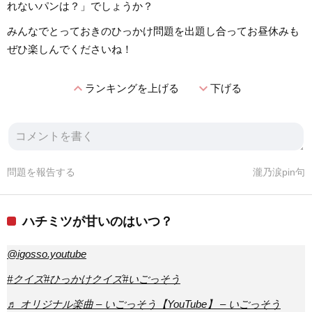
れないパンは？」でしょうか？
みんなでとっておきのひっかけ問題を出題し合ってお昼休みも
ぜひ楽しんでくださいね！
expand_less
expand_more
ランキングを上げる
下げる
問題を報告する
瀧乃涙pin句
ハチミツが甘いのはいつ？
@igosso.youtube
#クイズ
#ひっかけクイズ
#いごっそう
♬ オリジナル楽曲 – いごっそう【YouTube】 – いごっそう