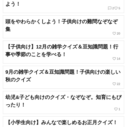
よう！
chat_bubble_outline
favorite_border
2
5
頭をやわらかくしよう！子供向けの難問なぞなぞ
集
favorite_border
20
【子供向け】12月の雑学クイズ＆豆知識問題！行
事や季節のことを学べる！
favorite_border
14
9月の雑学クイズ＆豆知識問題！子供向けの楽しい
秋のクイズ
favorite_border
22
幼児&子ども向けのクイズ・なぞなぞ。知育にもぴ
ったり！
favorite_border
1
【小学生向け】みんなで楽しめるお正月クイズ！