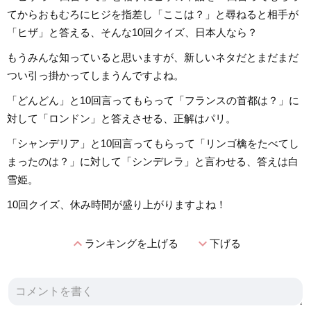
てからおもむろにヒジを指差し「ここは？」と尋ねると相手が
「ヒザ」と答える、そんな10回クイズ、日本人なら？
もうみんな知っていると思いますが、新しいネタだとまだまだ
つい引っ掛かってしまうんですよね。
「どんどん」と10回言ってもらって「フランスの首都は？」に
対して「ロンドン」と答えさせる、正解はパリ。
「シャンデリア」と10回言ってもらって「リンゴ檎をたべてし
まったのは？」に対して「シンデレラ」と言わせる、答えは白
雪姫。
10回クイズ、休み時間が盛り上がりますよね！
expand_less
expand_more
ランキングを上げる
下げる