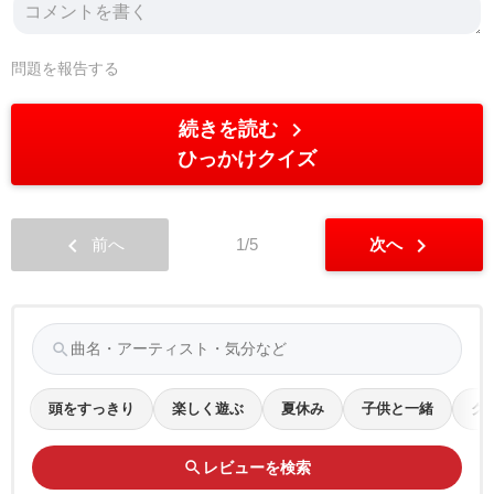
問題を報告する
chevron_right
続きを読む
ひっかけクイズ
chevron_left
chevron_right
前へ
1/5
次へ
search
頭をすっきり
楽しく遊ぶ
夏休み
子供と一緒
ク
search
レビューを検索