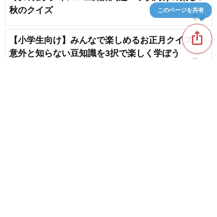
秋のクイズ
このページを共有
favorite_border
22
ios_share
【小学生向け】みんなで楽しめるお正月クイズ！
意外と知らない豆知識を3択で楽しく学ぼう
favorite_border
40
小学生が夢中になる2月の雑学クイズ。記念日の豆
知識で盛り上がろう
favorite_border
4
content_copy
【2026年8月】時事問題クイズ。面接や入試ですぐ
役に立つニュースの問題まとめ
favorite_border
favorite_border
7
思わず誰かに話したくなる！1月の雑学＆豆知識特
集
favorite_border
4
子供から大人まで楽しめる2択クイズで盛り上がろ