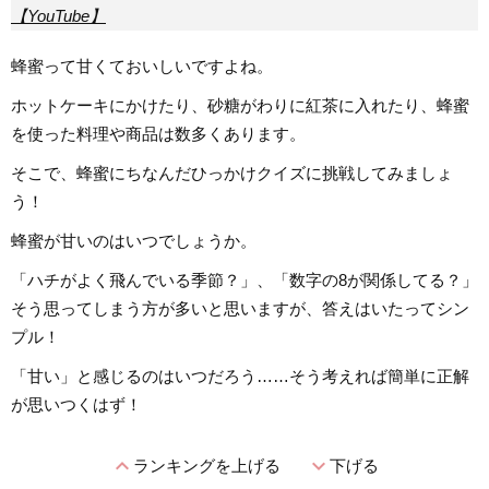
【YouTube】
蜂蜜って甘くておいしいですよね。
ホットケーキにかけたり、砂糖がわりに紅茶に入れたり、蜂蜜
を使った料理や商品は数多くあります。
そこで、蜂蜜にちなんだひっかけクイズに挑戦してみましょ
う！
蜂蜜が甘いのはいつでしょうか。
「ハチがよく飛んでいる季節？」、「数字の8が関係してる？」
そう思ってしまう方が多いと思いますが、答えはいたってシン
プル！
「甘い」と感じるのはいつだろう……そう考えれば簡単に正解
が思いつくはず！
expand_less
expand_more
ランキングを上げる
下げる