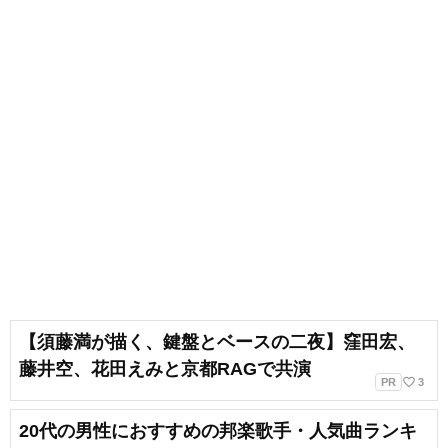
【須藤満が描く、鍵盤とベースの二夜】窪田宏、
藤井空、花田えみと京都RAGで共演
favorite_border
PR
3
20代の男性におすすめの邦楽歌手・人気曲ランキ