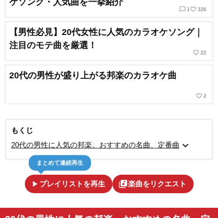
ケソング・人気曲を一挙紹介
chat_bubble_outline
favorite_border
1
326
【男性必見】20代女性に人気のカラオケソング｜
注目のモテ曲を厳選！
favorite_border
22
20代の男性が盛り上がる邦楽のカラオケ曲
favorite_border
2
もくじ
expand_more
20代の男性に人気の邦楽。おすすめの名曲、定番曲
まとめて連続再生
play_arrow
library_music
プレイリストを再生
楽曲をリクエスト