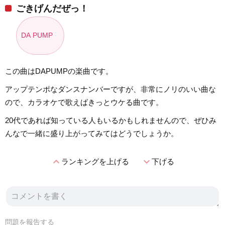
ごきげんだぜっ！
DA PUMP
この曲はDAPUMPの楽曲です。
アップテンポなダンスナンバーですが、非常にノリのいい曲な
ので、カラオケで歌えばきっとウケる曲です。
20代であれば知っている人もいるかもしれませんので、ぜひみ
んなで一緒に盛り上がってみてはどうでしょうか。
expand_less
expand_more
ランキングを上げる
下げる
問題を報告する