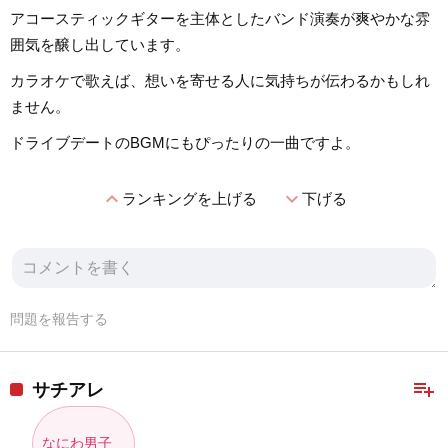
アコースティックギターを主体としたバンド演奏が爽やかな雰
囲気を醸し出しています。
カラオケで歌えば、想いを寄せる人に気持ちが伝わるかもしれ
ません。
ドライブデートのBGMにもぴったりの一曲ですよ。
expand_less
expand_more
ランキングを上げる
下げる
問題を報告する
playlist_add
サチアレ
なにわ男子