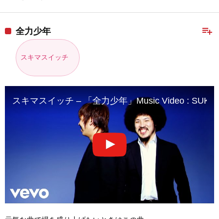
playlist_add
全力少年
スキマスイッチ
スキマスイッチ – 「全力少年」Music Video : SUKIMAS