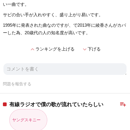
い一曲です。
サビの合い手が入れやすく、盛り上がり易いです。
1995年に発表された曲なのですが、で2013年に綾香さんがカバ
ーした為、20歳代の人の知名度が高いです。
expand_less
expand_more
ランキングを上げる
下げる
問題を報告する
playlist_add
有線ラジオで僕の歌が流れていたらしい
ヤングスキニー