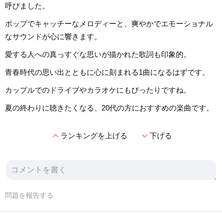
呼びました。
ポップでキャッチーなメロディーと、爽やかでエモーショナル
なサウンドが心に響きます。
愛する人への真っすぐな思いが描かれた歌詞も印象的。
青春時代の思い出とともに心に刻まれる1曲になるはずです。
カップルでのドライブやカラオケにもぴったりですね。
夏の終わりに聴きたくなる、20代の方におすすめの楽曲です。
expand_less
expand_more
ランキングを上げる
下げる
問題を報告する