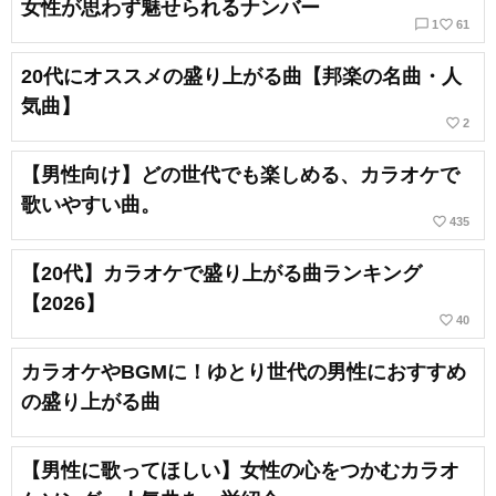
女性が思わず魅せられるナンバー
chat_bubble_outline
favorite_border
1
61
20代にオススメの盛り上がる曲【邦楽の名曲・人
気曲】
favorite_border
2
【男性向け】どの世代でも楽しめる、カラオケで
歌いやすい曲。
favorite_border
435
【20代】カラオケで盛り上がる曲ランキング
【2026】
favorite_border
40
カラオケやBGMに！ゆとり世代の男性におすすめ
の盛り上がる曲
【男性に歌ってほしい】女性の心をつかむカラオ