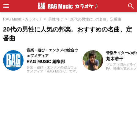
RAG Music - カラオケ♪
男性向け
20代の男性に...の名曲、定番曲
20代の男性に人気の邦楽。おすすめの名曲、定
番曲
音楽・遊び・エンタメの総合ウ
音楽ライターのボ
ェブメディア
荒木若干
RAG MUSIC 編集部
プロアマ問わずライ
音楽・遊び・エンタメの総合ウェ
PA、映像写真のカ
ブメディア「RAG MUSIC」です。
店店員、物流拠点の
音楽レビュー、イベント、ライフ
さまざまな職種を経
ハック、レクリエーションなど素
業ライターとして日
敵なエンタメ情報をお届けしま
います。これまでに
す。
サイトでの作品紹介記
PLACE株式会社様の「
BEST」特典ライナ
等に携わらせていた
音楽経験としては、
ーを始め、学生時代
に注力。その後15
至るまで、いちボカ
ジナル楽曲を発表し
す。邦楽ロック、ボ
得意ジャンルです。