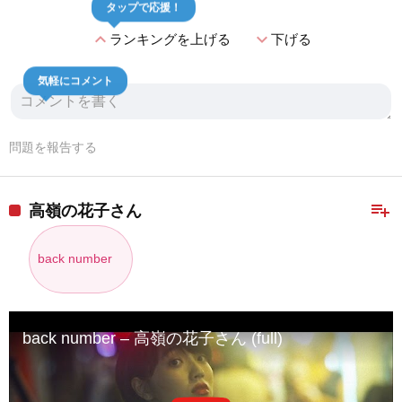
タップで応援！
expand_less
expand_more
ランキングを上げる
下げる
気軽にコメント
問題を報告する
playlist_add
高嶺の花子さん
back number
back number – 高嶺の花子さん (full)