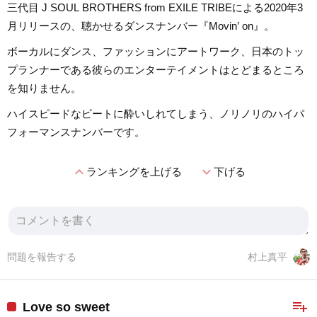
三代目 J SOUL BROTHERS from EXILE TRIBEによる2020年3
月リリースの、聴かせるダンスナンバー『Movin’ on』。
ボーカルにダンス、ファッションにアートワーク、日本のトッ
プランナーである彼らのエンターテイメントはとどまるところ
を知りません。
ハイスピードなビートに酔いしれてしまう、ノリノリのハイパ
フォーマンスナンバーです。
expand_less
expand_more
ランキングを上げる
下げる
問題を報告する
村上真平
playlist_add
Love so sweet