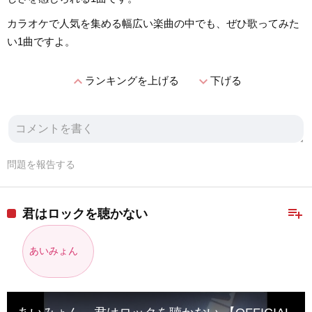
カラオケで人気を集める幅広い楽曲の中でも、ぜひ歌ってみた
い1曲ですよ。
expand_less
expand_more
ランキングを上げる
下げる
問題を報告する
playlist_add
君はロックを聴かない
あいみょん