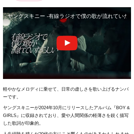
ヤングスキニー -有線ラジオで僕の歌が流れていたらしい【Off
軽やかなメロディに乗せて、日常の虚しさを歌い上げるナンバ
ーです。
ヤングスキニーが2024年10月にリリースしたアルバム『BOY &
GIRLS』に収録されており、愛や人間関係の軽薄さを鋭く描写
した歌詞が印象的。
人生経験を積んだ20代の方にこそ響くものがあるかもしれませ