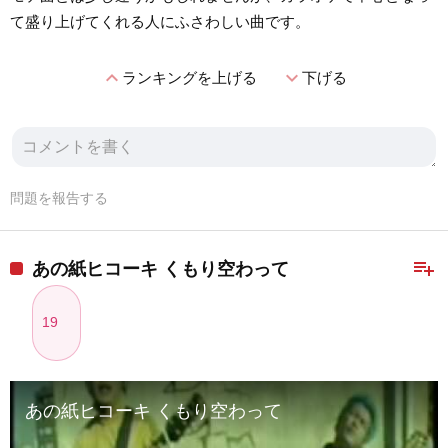
て盛り上げてくれる人にふさわしい曲です。
expand_less
expand_more
ランキングを上げる
下げる
問題を報告する
playlist_add
あの紙ヒコーキ くもり空わって
19
あの紙ヒコーキ くもり空わって