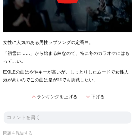
女性に人気のある男性ラブソングの定番曲。
「初雪に……」から始まる曲なので、特に冬のカラオケにはも
ってこい。
EXILEの曲はややキーが高いが、しっとりしたムードで女性人
気が高いのでこの曲は是が非でも挑戦したい。
expand_less
expand_more
ランキングを上げる
下げる
問題を報告する