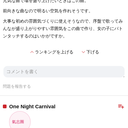
元気な曲で場を盛り上げたいときはこの曲。
前向きな曲なので明るい空気を作れそうです。
大事な初めの雰囲気づくりに使えそうなので、序盤で歌ってみ
んなが盛り上がりやすい雰囲気をこの曲で作り、女の子にバト
ンタッチするのはいかがですか。
expand_less
expand_more
ランキングを上げる
下げる
問題を報告する
playlist_add
One Night Carnival
氣志團