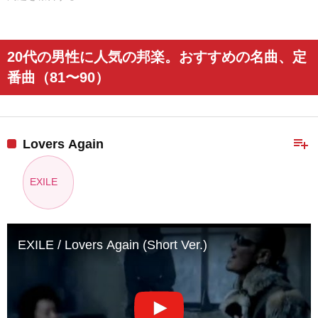
20代の男性に人気の邦楽。おすすめの名曲、定
番曲（81〜90）
playlist_add
Lovers Again
EXILE
EXILE / Lovers Again (Short Ver.)