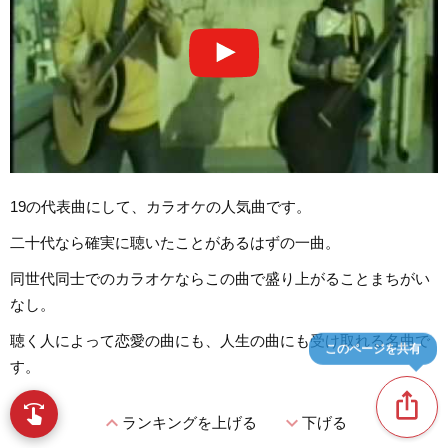
19の代表曲にして、カラオケの人気曲です。
二十代なら確実に聴いたことがあるはずの一曲。
同世代同士でのカラオケならこの曲で盛り上がることまちがい
なし。
聴く人によって恋愛の曲にも、人生の曲にも受け取れる名曲で
このページを共有
す。
ios_share
swipe
指先で音楽をブラウズ
expand_less
expand_more
ランキングを上げる
下げる