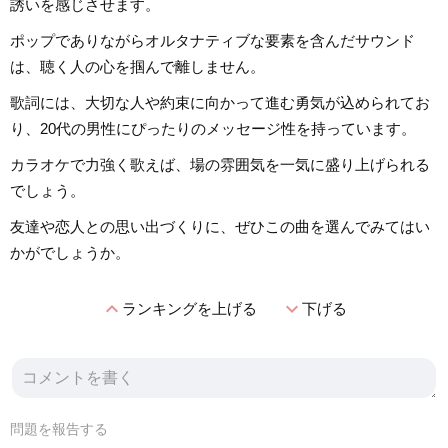
誘いを感じさせます。
ポップでありながらオルタナティブな要素を含んだサウンド
は、聴く人の心を掴んで離しません。
歌詞には、大切な人や約束に向かって進む勇気が込められてお
り、20代の男性にぴったりのメッセージ性を持っています。
カラオケで力強く歌えば、場の雰囲気を一気に盛り上げられる
でしょう。
友達や恋人との思い出づくりに、ぜひこの曲を選んでみてはい
かがでしょうか。
expand_less
expand_more
ランキングを上げる
下げる
問題を報告する