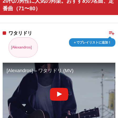
20代の男性に人気の邦楽。おすすめの名曲、定
番曲（71〜80）
playlist_add
ワタリドリ
＋でプレイリストに追加！
[Alexandros]
[Alexandros] – ワタリドリ (MV)