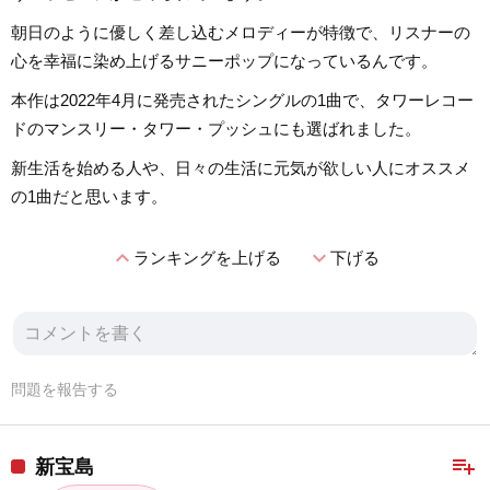
朝日のように優しく差し込むメロディーが特徴で、リスナーの
心を幸福に染め上げるサニーポップになっているんです。
本作は2022年4月に発売されたシングルの1曲で、タワーレコー
ドのマンスリー・タワー・プッシュにも選ばれました。
新生活を始める人や、日々の生活に元気が欲しい人にオススメ
の1曲だと思います。
expand_less
expand_more
ランキングを上げる
下げる
問題を報告する
playlist_add
新宝島