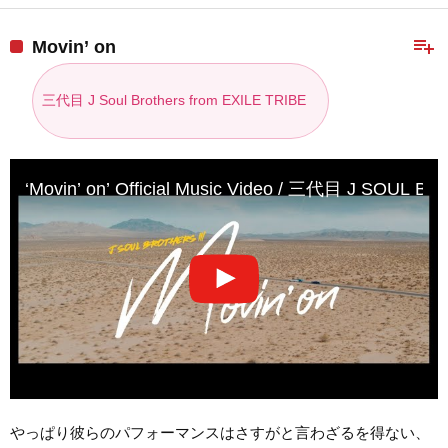
playlist_add
Movin’ on
三代目 J Soul Brothers from EXILE TRIBE
‘Movin’ on’ Official Music Video / 三代目 J SOUL 
やっぱり彼らのパフォーマンスはさすがと言わざるを得ない、