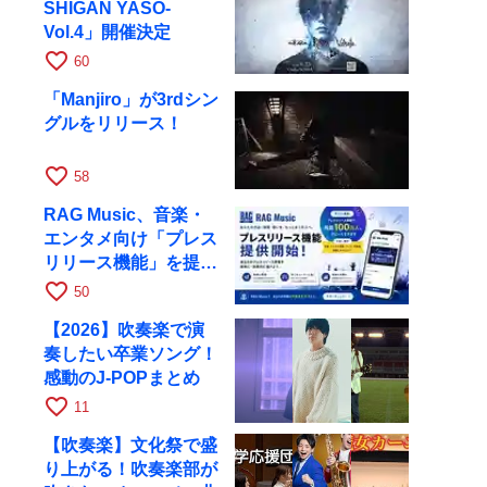
SHIGAN YASO-
Vol.4」開催決定
favorite_border
60
「Manjiro」が3rdシン
グルをリリース！
favorite_border
58
RAG Music、音楽・
エンタメ向け「プレス
リリース機能」を提供
開始
favorite_border
50
【2026】吹奏楽で演
奏したい卒業ソング！
感動のJ-POPまとめ
favorite_border
11
【吹奏楽】文化祭で盛
り上がる！吹奏楽部が