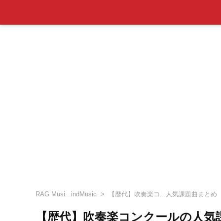
RAG Musi...indMusic
【歴代】吹奏楽コ...人気課題曲まとめ
【歴代】吹奏楽コンクールの人気