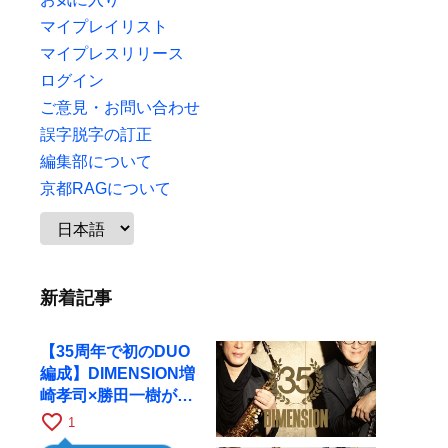
マイプレイリスト
マイプレスリリース
ログイン
ご意見・お問い合わせ
誤字脱字の訂正
編集部について
京都RAGについて
新着記事
【35周年で初のDUO
編成】DIMENSION増
崎孝司×勝田一樹が10
月11日に京都RAGへ
favorite_border
1