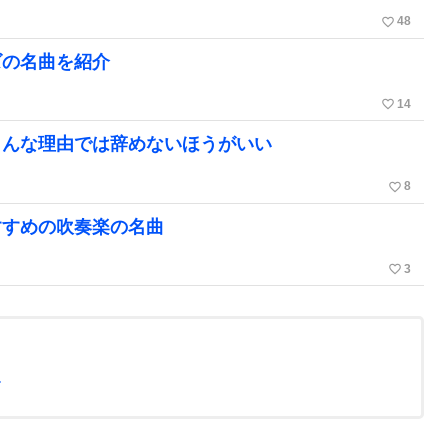
favorite_border
48
ズの名曲を紹介
favorite_border
14
こんな理由では辞めないほうがいい
favorite_border
8
すすめの吹奏楽の名曲
favorite_border
3
more