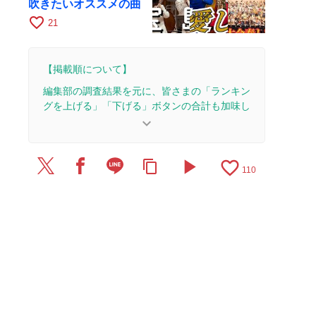
吹きたいオススメの曲
favorite_border
21
【掲載順について】
編集部の調査結果を元に、皆さまの「ランキン
グを上げる」「下げる」ボタンの合計も加味し
て決まります。
keyboard_arrow_down
【更新履歴】
play_arrow
favorite_border
content_copy
2025/7/30：2本のレビューを追加・更新。
110
2025/3/5：1本のレビューを追加・更新。
2024/10/11：15本のレビューを追加・更新して、
記事全体をアップデートしました。
2022/6/30：20本のレビューを追加・更新。
2022/6/1：記事を公開しました。