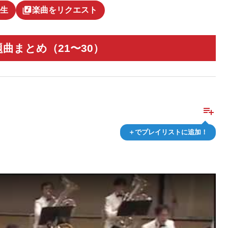
library_music
生
楽曲をリクエスト
曲まとめ（21〜30）
playlist_add
＋でプレイリストに追加！