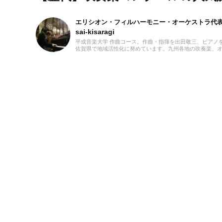
エリシオン・フィルハーモニー・オーケストラ代
sai-kisaragi
平成音楽大学 作曲コース。作曲・指揮を出田敬三、ピアノ
佐賀県で地域活性化に努めています。九州各地の吹奏楽、オ
本市で行われたプロのゲーム・アニメ音楽のオーケストラ
ントラバスで参加。2016年CAPCOM九州ツアーではオ
ーム・アニメ演奏楽団「エリシオン・フィルハーモニー・
どを担当しています。