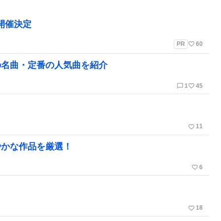
」開催決定
favorite_border
PR
60
の名曲・定番の人気曲を紹介
chat_bubble_outline
favorite_border
1
45
favorite_border
11
やかな作品を厳選！
favorite_border
6
favorite_border
18