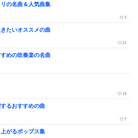
タリの名曲＆人気曲集
favorite_border
3
吹きたいオススメの曲
favorite_border
21
すすめの吹奏楽の名曲
favorite_border
15
躍するおすすめの曲
favorite_border
7
り上がるポップス集