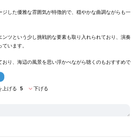
ージした優雅な雰囲気が特徴的で、穏やかな曲調ながらも一
エンツという少し挑戦的な要素も取り入れられており、演奏
っています。
ており、海辺の風景を思い浮かべながら聴くのもおすすめで
expand_more
を上げる
5
下げる