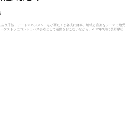
表
を吉良千波、アートマネジメントを小西たくま各氏に師事。地域と音楽をテーマに地元
ーケストラにコントラバス奏者として活動をおこないながら、2012年9月に長野県松
「エミネンス・オーケストラ」のオーケストラキャンプ「国境なきオーケストラ」にコ
ーケストラメンバーとして参加の他、公演スタッフも担当。現在は佐賀県及び福岡県のゲ
オーケストラ」、「福岡ゲームミュージック吹奏楽団」運営代表、指揮・編曲、広報な