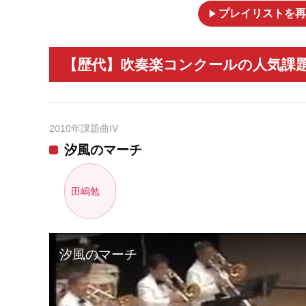
play_arrow
プレイリストを再
【歴代】吹奏楽コンクールの人気課題
2010年課題曲IV
汐風のマーチ
田嶋勉
汐風のマーチ