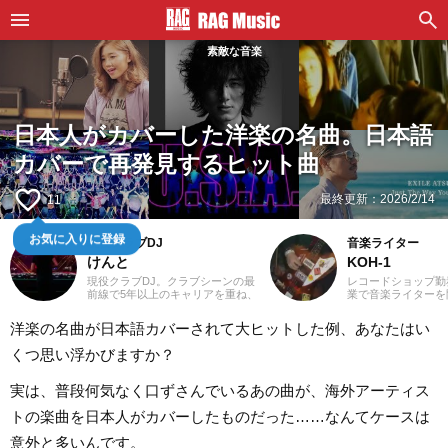
素敵な音楽
日本人がカバーした洋楽の名曲。日本語
カバーで再発見するヒット曲
favorite_border
最終更新：
2026/2/14
11
お気に入りに登録
現役クラブDJ
音楽ライター
けんと
KOH-1
現役クラブDJ。クラブシーンの最
レコードショップ勤
前線で5年以上のキャリアを重ね、
業で音楽ライターを
ダンスミュージックを軸にUS HIP
誌やディスクガイド
HOPやJラップまで縦横無尽にクロ
にwebメディアなど
洋楽の名曲が日本語カバーされて大ヒットした例、あなたはい
スオーバー。自作エディットを織
年以上担当。ライタ
り交ぜた確かなミックスワーク
楽が主戦場ですが、
くつ思い浮かびますか？
で、独自のグルーヴを生み出しフ
としては35年以上
ロアを魅了しています。
好き」をモットーに
ないことを常に心が
実は、普段何気なく口ずさんでいるあの曲が、海外アーティス
バンド活動歴あり、
当するベーシストと
トの楽曲を日本人がカバーしたものだった……なんてケースは
でした。演奏経験の
ース、ギター、ピア
意外と多いんです。