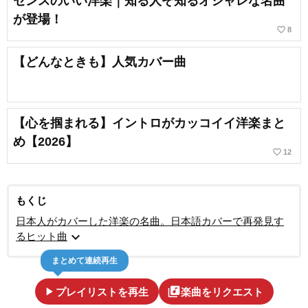
センスのいい洋楽｜知る人ぞ知るオシャレな名曲
が登場！
favorite_border
8
【どんなときも】人気カバー曲
【心を掴まれる】イントロがカッコイイ洋楽まと
め【2026】
favorite_border
12
もくじ
日本人がカバーした洋楽の名曲。日本語カバーで再発見す
expand_more
るヒット曲
まとめて連続再生
play_arrow
library_music
プレイリストを再生
楽曲をリクエスト