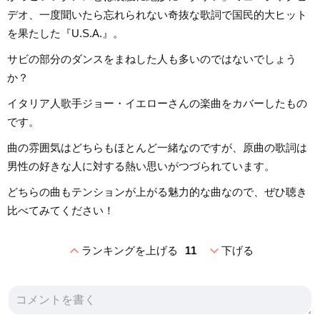
デオ、一度聞いたら忘れられない奇抜な歌詞で国民的大ヒット
を果たした『U.S.A.』。
サビの部分のダンスをまねした人も多いのではないでしょう
か？
イタリア人歌手ジョー・イエローさんの楽曲をカバーしたもの
です。
曲の雰囲気はどちらもほとんど一緒なのですが、原曲の歌詞は
男性の好きな人に対する熱い思いがつづられています。
どちらの曲もテンションが上がる魅力的な曲なので、ぜひ聴き
比べてみてください！
expand_less
expand_more
ランキングを上げる
11
下げる