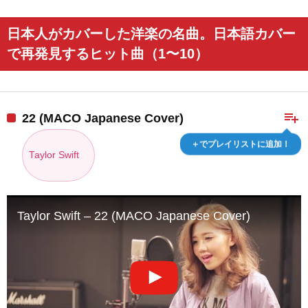
日本人がカバーした洋楽の名曲。日本語カバー
で再発見するヒット曲（1〜10）
playlist_add
22 (MACO Japanese Cover)
＋でプレイリストに追加！
Taylor Swift
Taylor Swift – 22 (MACO Japanese Cover)