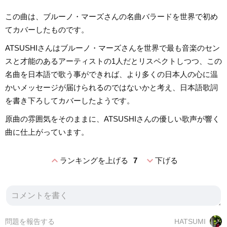
この曲は、ブルーノ・マーズさんの名曲バラードを世界で初め
てカバーしたものです。
ATSUSHIさんはブルーノ・マーズさんを世界で最も音楽のセン
スと才能のあるアーティストの1人だとリスペクトしつつ、この
名曲を日本語で歌う事ができれば、より多くの日本人の心に温
かいメッセージが届けられるのではないかと考え、日本語歌詞
を書き下ろしてカバーしたようです。
原曲の雰囲気をそのままに、ATSUSHIさんの優しい歌声が響く
曲に仕上がっています。
expand_less
expand_more
ランキングを上げる
7
下げる
問題を報告する
HATSUMI