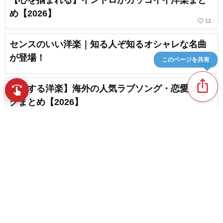
め【2026】
favorite_border
12
センスのいい洋楽｜知る人ぞ知るオシャレな名曲
が登場！
このページを共有
favorite_border
8
ios_share
【恋する洋楽】海外の人気ラブソング・恋愛ソン
swipe
指先で音楽をブラウズ
グまとめ【2026】
誰でも知ってる洋楽。どこかで聴いたことがある
名曲まとめ
favorite_border
27
content_copy
【2026年版】ノリのいい洋楽！最新ヒット曲、人
気曲
play_arrow
favorite_border
51
心に響く洋楽バラードまとめ～定番から最新曲ま