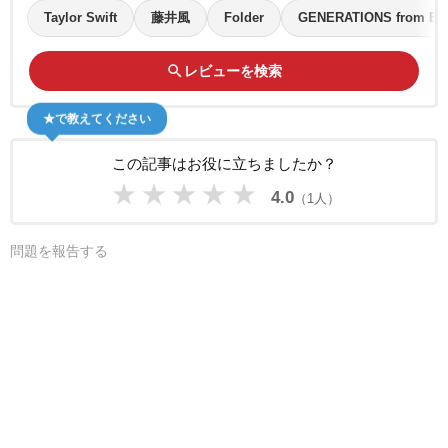
Taylor Swift
藤井風
Folder
GENERATIONS from EX
search
レビューを検索
★で教えてください
この記事はお役に立ちましたか？
★
★
★
★
★
4.0
（1人）
問題を報告する