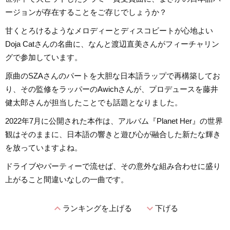
ージョンが存在することをご存じでしょうか？
甘くとろけるようなメロディーとディスコビートが心地よい
Doja Catさんの名曲に、なんと渡辺直美さんがフィーチャリン
グで参加しています。
原曲のSZAさんのパートを大胆な日本語ラップで再構築してお
り、その監修をラッパーのAwichさんが、プロデュースを藤井
健太郎さんが担当したことでも話題となりました。
2022年7月に公開された本作は、アルバム『Planet Her』の世界
観はそのままに、日本語の響きと遊び心が融合した新たな輝き
を放っていますよね。
ドライブやパーティーで流せば、その意外な組み合わせに盛り
上がること間違いなしの一曲です。
expand_less
expand_more
ランキングを上げる
下げる