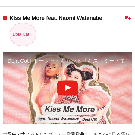
playlist_add
Kiss Me More feat. Naomi Watanabe
Doja Cat
Doja Cat | ドージャ・キャット「キス・ミー・モア
世界中で大ヒットしたグラミー賞受賞曲に、まさかの日本語バ