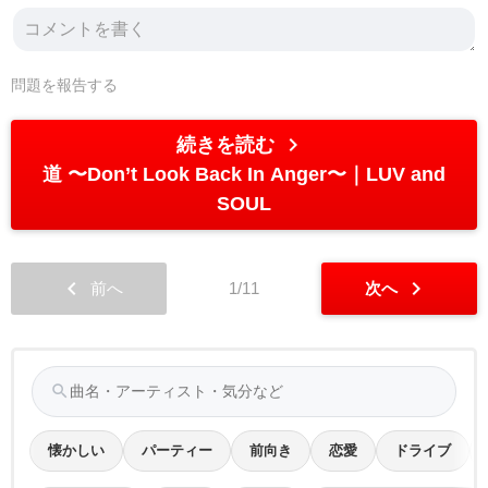
問題を報告する
chevron_right
続きを読む
道 〜Don’t Look Back In Anger〜
LUV and
SOUL
chevron_left
chevron_right
前へ
1/11
次へ
search
懐かしい
パーティー
前向き
恋愛
ドライブ