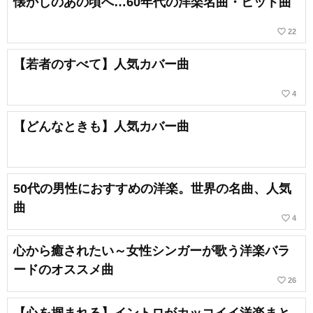
懐かしのあの頃へ…60年代の洋楽名曲・ヒット曲
favorite_border
22
【若者のすべて】人気カバー曲
favorite_border
4
【どんなときも】人気カバー曲
50代の男性におすすめの洋楽。世界の名曲、人気
曲
favorite_border
4
心から癒されたい～女性シンガーが歌う洋楽バラ
ードのオススメ曲
favorite_border
26
【心を掴まれる】イントロがカッコイイ洋楽まと