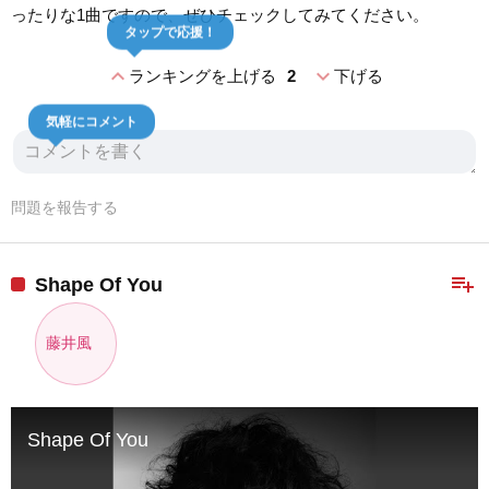
ったりな1曲ですので、ぜひチェックしてみてください。
タップで応援！
expand_less
expand_more
ランキングを上げる
2
下げる
気軽にコメント
問題を報告する
playlist_add
Shape Of You
藤井風
Shape Of You