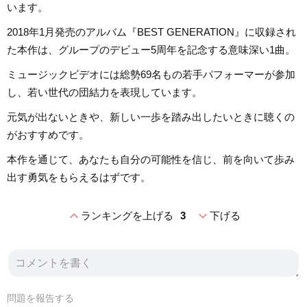
います。
2018年1月発売のアルバム『BEST GENERATION』に収録され
た本作は、グループのデビュー5周年を記念する意味深い1曲。
ミュージックビデオには総勢69名もの若手パフォーマーが参加
し、若い世代の団結力を表現しています。
元気が出ないときや、新しい一歩を踏み出したいときに聴くの
がおすすめです。
本作を通じて、あなたも自分の可能性を信じ、前を向いて歩み
出す勇気をもらえるはずです。
expand_less
expand_more
ランキングを上げる
3
下げる
問題を報告する