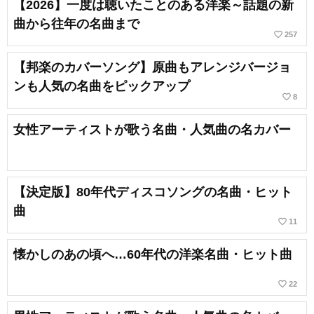
【2026】一度は聴いたことのある洋楽～話題の新
曲から往年の名曲まで
favorite_border
257
【邦楽のカバーソング】原曲もアレンジバージョ
ンも人気の名曲をピックアップ
favorite_border
8
女性アーティストが歌う名曲・人気曲の名カバー
【決定版】80年代ディスコソングの名曲・ヒット
曲
favorite_border
11
懐かしのあの頃へ…60年代の洋楽名曲・ヒット曲
favorite_border
22