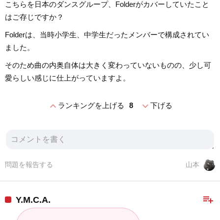
こちらを日本のダンスグループ、Folderがカバーしていたこと
はご存じですか？
Folderは、当時小学生、中学生だったメンバーで構成されてい
ました。
そのため曲の内奥自体は大きく変わっていないものの、少し可
愛らしい感じに仕上がっていますよ。
expand_less
expand_more
ランキングを上げる
8
下げる
問題を報告する
山本
playlist_add
Y.M.C.A.