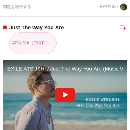
問題を報告する
HATSUMI
playlist_add
Just The Way You Are
ATSUSHI（EXILE ）
EXILE ATSUSHI / Just The Way You Are (Music Vide