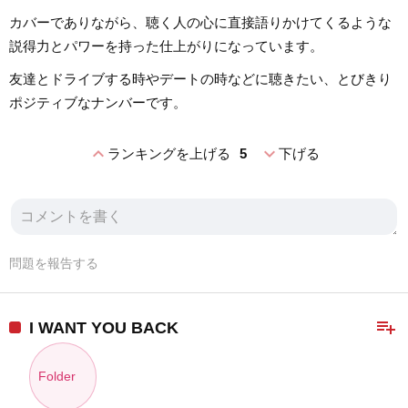
カバーでありながら、聴く人の心に直接語りかけてくるような
説得力とパワーを持った仕上がりになっています。
友達とドライブする時やデートの時などに聴きたい、とびきり
ポジティブなナンバーです。
expand_less
expand_more
ランキングを上げる
5
下げる
問題を報告する
playlist_add
I WANT YOU BACK
Folder