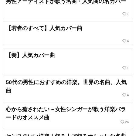
男性アーティストが歌う名曲・人気曲の名カバー
favorite_border
1
【若者のすべて】人気カバー曲
favorite_border
4
【奏】人気カバー曲
favorite_border
1
50代の男性におすすめの洋楽。世界の名曲、人気
曲
favorite_border
4
心から癒されたい～女性シンガーが歌う洋楽バラ
ードのオススメ曲
favorite_border
26