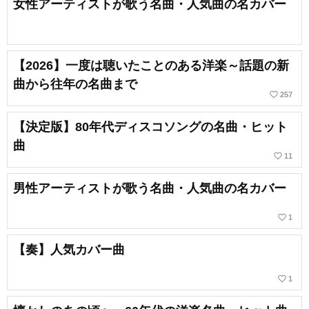
女性アーティストが歌う名曲・人気曲の名カバー
【2026】一度は聴いたことのある洋楽～話題の新
曲から往年の名曲まで
favorite_border
257
【決定版】80年代ディスコソングの名曲・ヒット
曲
favorite_border
11
男性アーティストが歌う名曲・人気曲の名カバー
favorite_border
1
【奏】人気カバー曲
favorite_border
1