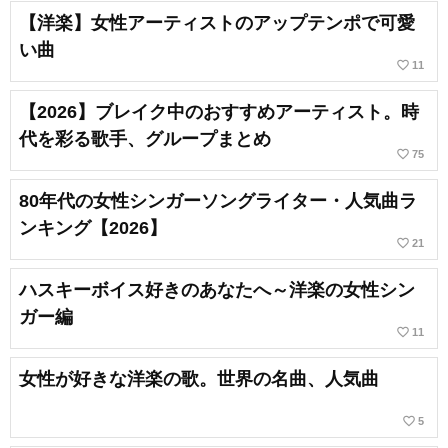
【洋楽】女性アーティストのアップテンポで可愛
い曲
favorite_border
11
【2026】ブレイク中のおすすめアーティスト。時
代を彩る歌手、グループまとめ
favorite_border
75
80年代の女性シンガーソングライター・人気曲ラ
ンキング【2026】
favorite_border
21
ハスキーボイス好きのあなたへ～洋楽の女性シン
ガー編
favorite_border
11
女性が好きな洋楽の歌。世界の名曲、人気曲
favorite_border
5