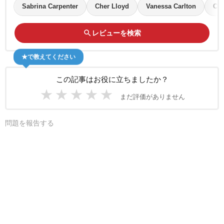
Sabrina Carpenter
Cher Lloyd
Vanessa Carlton
Cha
search
レビューを検索
★で教えてください
この記事はお役に立ちましたか？
★
★
★
★
★
まだ評価がありません
問題を報告する