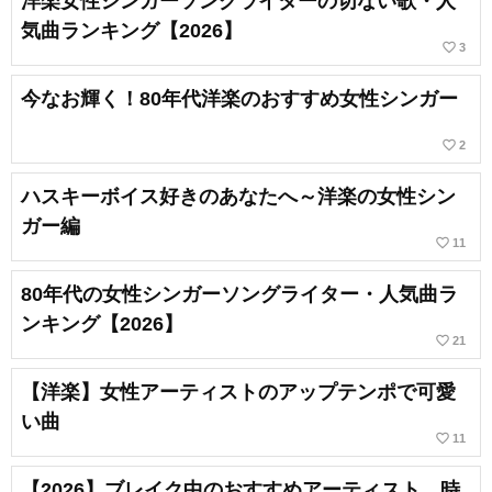
洋楽女性シンガーソングライターの切ない歌・人
気曲ランキング【2026】
favorite_border
3
今なお輝く！80年代洋楽のおすすめ女性シンガー
favorite_border
2
ハスキーボイス好きのあなたへ～洋楽の女性シン
ガー編
favorite_border
11
80年代の女性シンガーソングライター・人気曲ラ
ンキング【2026】
favorite_border
21
【洋楽】女性アーティストのアップテンポで可愛
い曲
favorite_border
11
【2026】ブレイク中のおすすめアーティスト。時