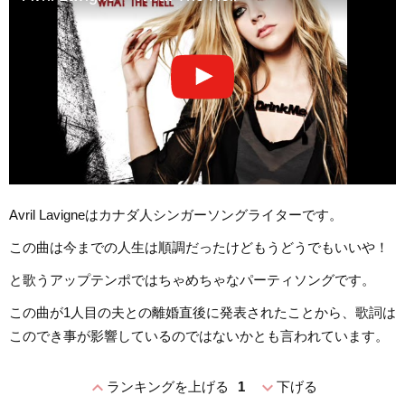
Avril Lavigneはカナダ人シンガーソングライターです。
この曲は今までの人生は順調だったけどもうどうでもいいや！
と歌うアップテンポではちゃめちゃなパーティソングです。
この曲が1人目の夫との離婚直後に発表されたことから、歌詞は
このでき事が影響しているのではないかとも言われています。
expand_less
expand_more
ランキングを上げる
1
下げる