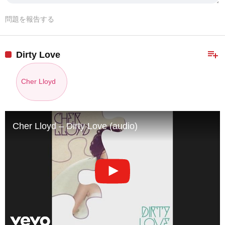
問題を報告する
playlist_add
Dirty Love
Cher Lloyd
Cher Lloyd – Dirty Love (audio)