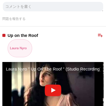
問題を報告する
playlist_add
Up on the Roof
Laura Nyro
Laura Nyro ” Up On The Roof ” (Studio Recording)