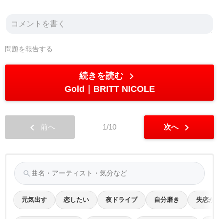
問題を報告する
chevron_right
続きを読む
Gold
BRITT NICOLE
chevron_left
chevron_right
前へ
1/10
次へ
search
元気出す
恋したい
夜ドライブ
自分磨き
失恋か