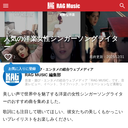
素敵な洋楽
人気の洋楽女性シンガーソングライタ
ー
favorite_border
最終更新：
2025/12/31
2
音楽・遊び・エンタメの総合ウェブメディア
お気に入りに登録
RAG MUSIC 編集部
音楽・遊び・エンタメの総合ウェブメディア「RAG MUSIC」です。音
楽レビュー、イベント、ライフハック、レクリエーションなど素敵な
エンタメ情報をお届けします。
美しい声で世界中を魅了する洋楽の女性シンガーソングライタ
ーのおすすめ曲を集めました。
歌詞にも注目して聴いてほしい、彼女たちの美しくもかっこい
いプレイリストをお楽しみください。