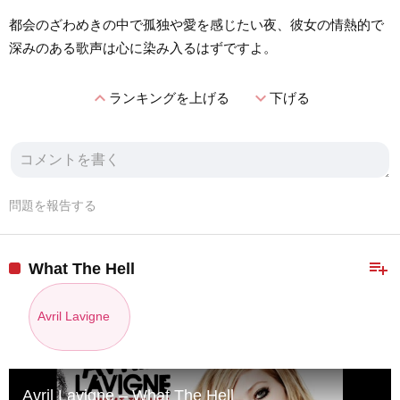
都会のざわめきの中で孤独や愛を感じたい夜、彼女の情熱的で
深みのある歌声は心に染み入るはずですよ。
expand_less
expand_more
ランキングを上げる
下げる
問題を報告する
playlist_add
What The Hell
Avril Lavigne
Avril Lavigne – What The Hell