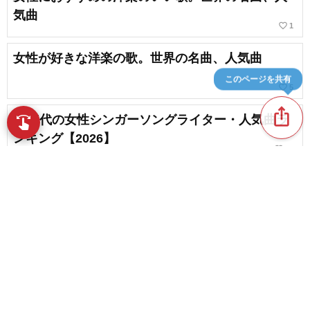
気曲
favorite_border
1
女性が好きな洋楽の歌。世界の名曲、人気曲
このページを共有
favorite_border
5
ios_share
90年代の女性シンガーソングライター・人気曲ラ
swipe
指先で音楽をブラウズ
ンキング【2026】
favorite_border
28
30代の女性におすすめの洋楽。世界の名曲、人気
曲
favorite_border
1
content_copy
美しくきれいな洋楽。おすすめの名曲まとめ
play_arrow
favorite_border
14
【2026】洋楽の女性ボーカルバンド。ロック・メ