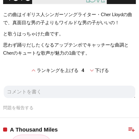
この曲はイギリス人シンガーソングライター・Cher Lloydの曲
で、真面目な男の子よりもワイルドな男の子がいいの！
と歌うはっちゃけた曲です。
思わず踊りだしたくなるアップテンポでキャッチーな曲調と
Cherのキュートな歌声が魅力の1曲です。
expand_less
expand_more
ランキングを上げる
4
下げる
問題を報告する
playlist_add
A Thousand Miles