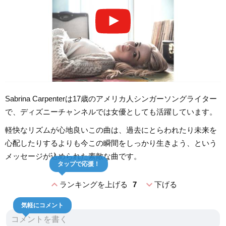
Sabrina Carpenterは17歳のアメリカ人シンガーソングライター
で、ディズニーチャンネルでは女優としても活躍しています。
軽快なリズムが心地良いこの曲は、過去にとらわれたり未来を
心配したりするよりも今この瞬間をしっかり生きよう、という
メッセージが込められた素敵な曲です。
タップで応援！
expand_less
expand_more
ランキングを上げる
7
下げる
気軽にコメント