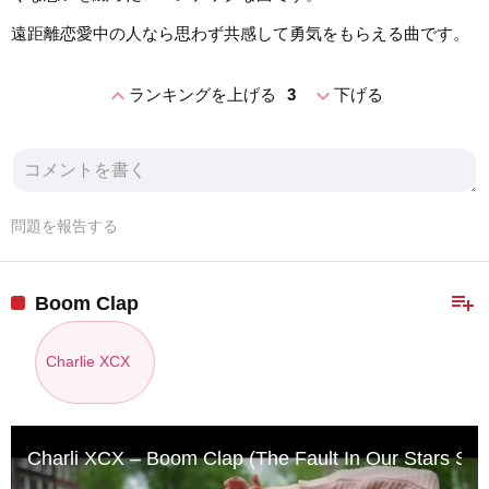
遠距離恋愛中の人なら思わず共感して勇気をもらえる曲です。
expand_less
expand_more
ランキングを上げる
3
下げる
問題を報告する
playlist_add
Boom Clap
Charlie XCX
Charli XCX – Boom Clap (The Fault In Our Stars Sound