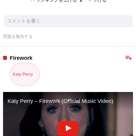
expand_less
expand_more
問題を報告する
playlist_add
Firework
Katy Perry
Katy Perry – Firework (Official Music Video)