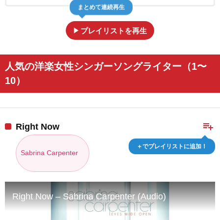
まとめて連続再生
play_arrow
プレイリストを再生
人気の洋楽女性シンガーソングライター（1〜
10）
playlist_add
Right Now
＋でプレイリストに追加！
Sabrina Carpenter
Right Now – Sabrina Carpenter (Audio)