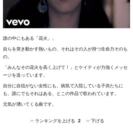
誰の中にもある「花火」。
自らを突き動かす熱いもの、それはその人が持つ生命力そのも
の。
「みんなその花火を高く上げて！」とケイティが力強くメッセ
ージを送っています。
自分に自信がない女性にも、病気で入院している子供たちに
も、誰にでもそれはある、とこの作品で歌われています。
元気が湧いてくる曲です。
expand_less
expand_more
ランキングを上げる
2
下げる