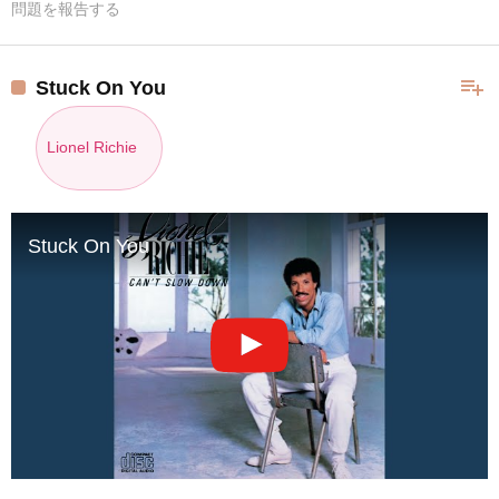
問題を報告する
playlist_add
Stuck On You
Lionel Richie
Stuck On You