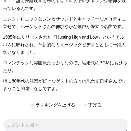
す……誰もが経験する恋のドキドキとそのチャレンジ精神を歌
っているんです。
エレクトロニックなシンセサウンドとキャッチーなメロディに
乗せて、ハーケットさんの伸びやかな歌声が際立つ名曲です。
1985年にリリースされた『Hunting High and Low』というアル
バムに収録され、革新的なミュージックビデオとともに一躍人
気となりました。
ロマンチックな雰囲気たっぷりなので、結婚式のBGMにもぴっ
たり。
特に80年代の洋楽が好きなゲストの方々は思わず口ずさんでし
まうこと間違いなしですよ。
expand_less
expand_more
ランキングを上げる
下げる