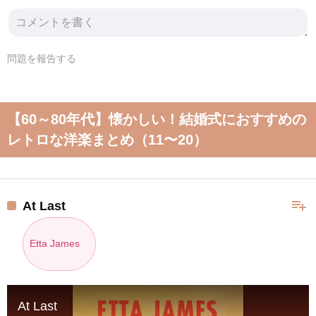
問題を報告する
【60～80年代】懐かしい！結婚式におすすめの
レトロな洋楽まとめ（11〜20）
playlist_add
At Last
Etta James
At Last