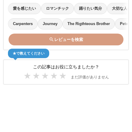
愛を感じたい
ロマンチック
踊りたい気分
大切な人へ
Carpenters
Journey
The Rigthteous Brother
Peter 
search
レビューを検索
★で教えてください
この記事はお役に立ちましたか？
★
★
★
★
★
まだ評価がありません