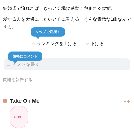
結婚式で流れれば、きっと会場は感動に包まれるはず。
愛する人を大切にしたいと心に誓える、そんな素敵な1曲なんで
すよ。
タップで応援！
expand_less
expand_more
ランキングを上げる
下げる
気軽にコメント
問題を報告する
playlist_add
Take On Me
a-ha