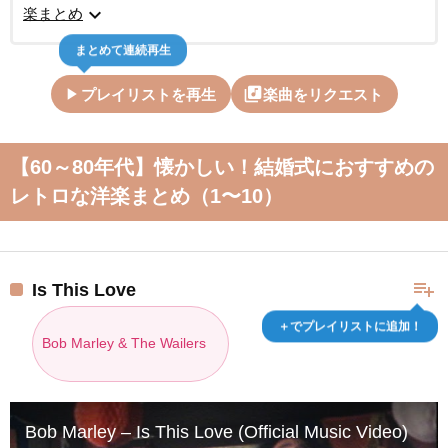
expand_more
楽まとめ
まとめて連続再生
play_arrow
library_music
プレイリストを再生
楽曲をリクエスト
【60～80年代】懐かしい！結婚式におすすめの
レトロな洋楽まとめ（1〜10）
playlist_add
Is This Love
＋でプレイリストに追加！
Bob Marley & The Wailers
Bob Marley – Is This Love (Official Music Video)