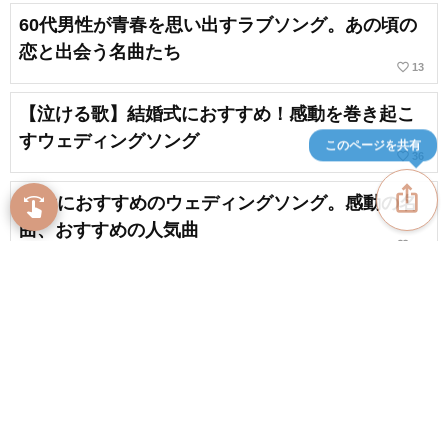
60代男性が青春を思い出すラブソング。あの頃の
恋と出会う名曲たち
favorite_border
13
【泣ける歌】結婚式におすすめ！感動を巻き起こ
すウェディングソング
このページを共有
favorite_border
36
ios_share
30代におすすめのウェディングソング。感動の名
swipe
指先で音楽をブラウズ
曲、おすすめの人気曲
favorite_border
15
結婚式のBGMにオススメのおしゃれな洋楽まとめ
favorite_border
2
content_copy
40代におすすめのウェディングソング。感動の名
曲、人気曲
play_arrow
favorite_border
2