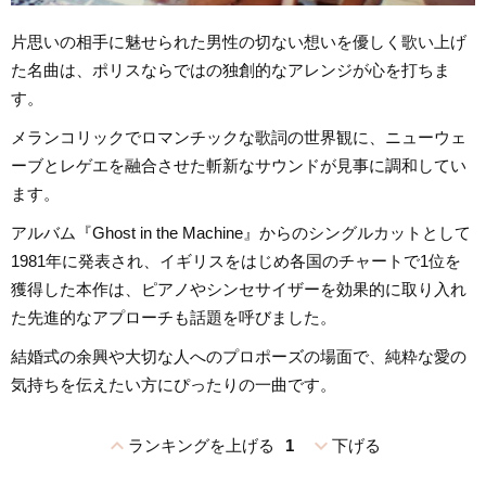
片思いの相手に魅せられた男性の切ない想いを優しく歌い上げ
た名曲は、ポリスならではの独創的なアレンジが心を打ちま
す。
メランコリックでロマンチックな歌詞の世界観に、ニューウェ
ーブとレゲエを融合させた斬新なサウンドが見事に調和してい
ます。
アルバム『Ghost in the Machine』からのシングルカットとして
1981年に発表され、イギリスをはじめ各国のチャートで1位を
獲得した本作は、ピアノやシンセサイザーを効果的に取り入れ
た先進的なアプローチも話題を呼びました。
結婚式の余興や大切な人へのプロポーズの場面で、純粋な愛の
気持ちを伝えたい方にぴったりの一曲です。
expand_less
expand_more
ランキングを上げる
1
下げる