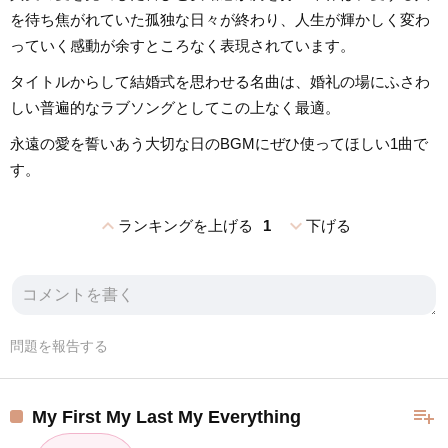
を待ち焦がれていた孤独な日々が終わり、人生が輝かしく変わ
っていく感動が余すところなく表現されています。
タイトルからして結婚式を思わせる名曲は、婚礼の場にふさわ
しい普遍的なラブソングとしてこの上なく最適。
永遠の愛を誓いあう大切な日のBGMにぜひ使ってほしい1曲で
す。
expand_less
expand_more
ランキングを上げる
1
下げる
問題を報告する
playlist_add
My First My Last My Everything