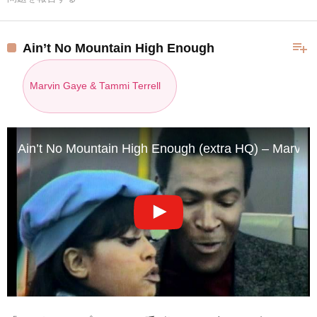
playlist_add
Ain’t No Mountain High Enough
Marvin Gaye & Tammi Terrell
Ain’t No Mountain High Enough (extra HQ) – Marvin 