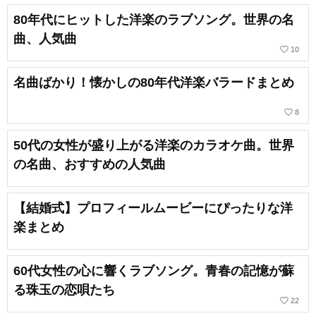
80年代にヒットした洋楽のラブソング。世界の名
曲、人気曲
favorite_border
10
名曲ばかり！懐かしの80年代洋楽バラードまとめ
favorite_border
8
50代の女性が盛り上がる洋楽のカラオケ曲。世界
の名曲、おすすめの人気曲
【結婚式】プロフィールムービーにぴったりな洋
楽まとめ
60代女性の心に響くラブソング。青春の記憶が蘇
る珠玉の恋唄たち
favorite_border
22