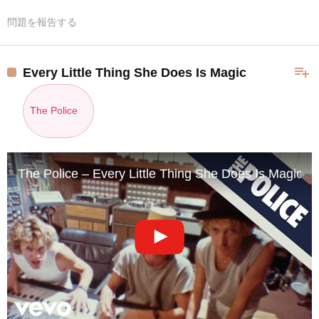
問題を報告する
playlist_add
Every Little Thing She Does Is Magic
The Police
The Police – Every Little Thing She Does Is Magic (O