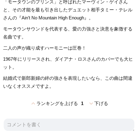
「モータウンのプリンス」と呼ばれたマーヴィン・ゲイさん
と、その才能を最も引き出したデュエット相手タミー・テレル
さんの『Ain’t No Mountain High Enough』。
モータウンサウンドを代表する、愛の力強さと決意を象徴する
名曲です。
二人の声が織り成すハーモニーは圧巻！
1967年にリリースされ、ダイアナ・ロスさんのカバーでも大ヒ
ット。
結婚式で新郎新婦の絆の強さを表現したいなら、この曲は間違
いなくオススメですよ。
expand_less
expand_more
ランキングを上げる
1
下げる