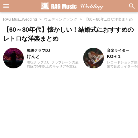
RAG Mus...Wedding
ウェディングソング
【60～80年...ロな洋楽まとめ
【60～80年代】懐かしい！結婚式におすすめの
レトロな洋楽まとめ
現役クラブDJ
音楽ライター
けんと
KOH-1
現役クラブDJ。クラブシーンの最
レコードショップ勤
前線で5年以上のキャリアを重ね、
業で音楽ライターを
ダンスミュージックを軸にUS HIP
誌やディスクガイド
HOPやJラップまで縦横無尽にクロ
にwebメディアなど
スオーバー。自作エディットを織
年以上担当。ライタ
り交ぜた確かなミックスワーク
楽が主戦場ですが、
で、独自のグルーヴを生み出しフ
としては35年以上
ロアを魅了しています。
好き」をモットーに
ないことを常に心が
バンド活動歴あり、
当するベーシストと
でした。演奏経験の
ース、ギター、ピア
から英語の勉強を開
続中です。