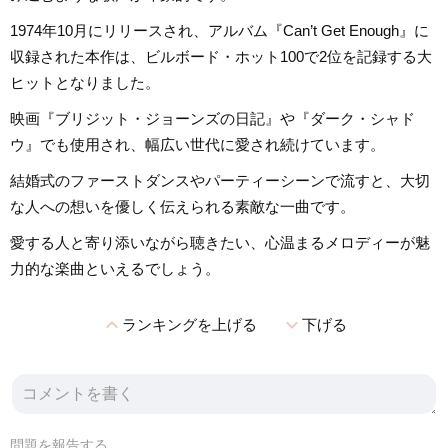
1974年10月にリリースされ、アルバム『Can’t Get Enough』に
収録された本作は、ビルボード・ホット100で2位を記録する大
ヒットとなりました。
映画『ブリジット・ジョーンズの日記』や『ダーク・シャド
ウ』でも使用され、幅広い世代に愛され続けています。
結婚式のファーストダンスやパーティーシーンで流すと、大切
な人への想いを優しく伝えられる素敵な一曲です。
愛する人と寄り添いながら聴きたい、心温まるメロディーが魅
力的な楽曲といえるでしょう。
expand_less
expand_more
ランキングを上げる
下げる
問題を報告する