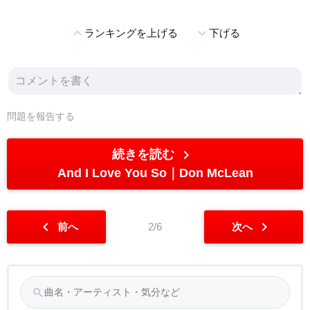
expand_less
expand_more
ランキングを上げる
下げる
問題を報告する
chevron_right
続きを読む
And I Love You So
Don McLean
chevron_left
chevron_right
前へ
2/6
次へ
search