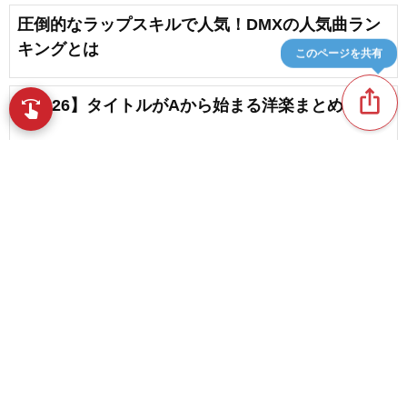
圧倒的なラップスキルで人気！DMXの人気曲ラン
キングとは
このページを共有
ios_share
【2026】タイトルがAから始まる洋楽まとめ
swipe
指先で音楽をブラウズ
【2026】タイトルがDから始まる洋楽まとめ
content_copy
「U」から始まるタイトルの洋楽まとめ
play_arrow
「T」から始まるタイトルの洋楽まとめ
favorite_border
favorite_border
2