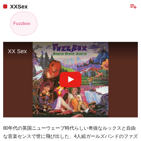
playlist_add
XXSex
Fuzzbox
XX Sex
80年代の英国ニューウェーブ時代らしい奇抜なルックスと自由
な音楽センスで世に飛び出した、4人組ガールズバンドのファズ