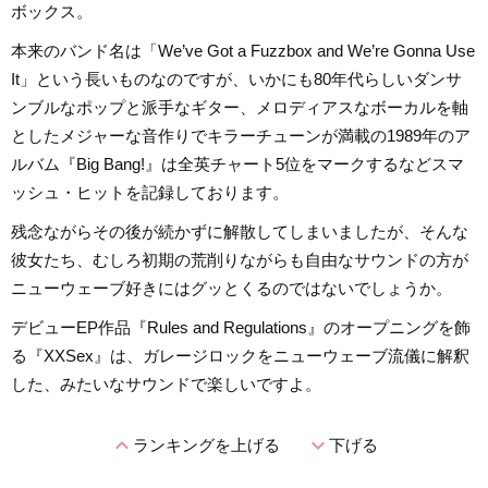
ボックス。
本来のバンド名は「We’ve Got a Fuzzbox and We’re Gonna Use
It」という長いものなのですが、いかにも80年代らしいダンサ
ンブルなポップと派手なギター、メロディアスなボーカルを軸
としたメジャーな音作りでキラーチューンが満載の1989年のア
ルバム『Big Bang!』は全英チャート5位をマークするなどスマ
ッシュ・ヒットを記録しております。
残念ながらその後が続かずに解散してしまいましたが、そんな
彼女たち、むしろ初期の荒削りながらも自由なサウンドの方が
ニューウェーブ好きにはグッとくるのではないでしょうか。
デビューEP作品『Rules and Regulations』のオープニングを飾
る『XXSex』は、ガレージロックをニューウェーブ流儀に解釈
した、みたいなサウンドで楽しいですよ。
expand_less
expand_more
ランキングを上げる
下げる