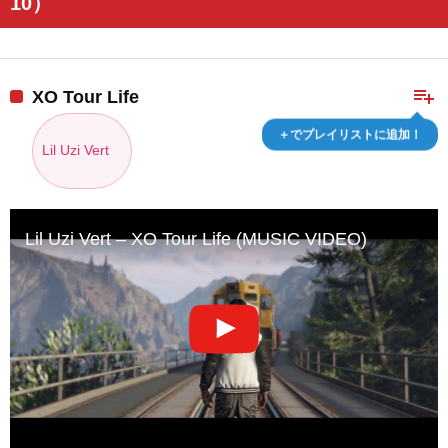
10）
playlist_add
XO Tour Life
＋でプレイリストに追加！
Lil Uzi Vert
Lil Uzi Vert – XO Tour Life (MUSIC VIDEO)