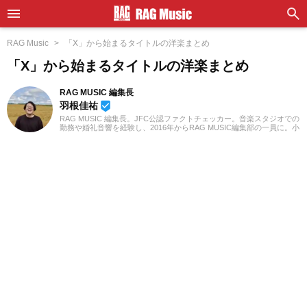
RAG Music
「X」から始まるタイトルの洋楽まとめ
「X」から始まるタイトルの洋楽まとめ
RAG MUSIC 編集長
羽根佳祐
beenhere
RAG MUSIC 編集長。JFC公認ファクトチェッカー。音楽スタジオでの
勤務や婚礼音響を経験し、2016年からRAG MUSIC編集部の一員に。小
学校ではマーチング、中学校では吹奏楽でクラリネット、高校以降は
バンドでドラムと、さまざまな楽器を経験。各種楽曲紹介記事をはじ
め、各地の音楽フェスの紹介記事やライブレポートなど、自身の音楽
活動やこれまでの業務で培った経験を元に日々記事を制作していま
す。音楽は国内外のロックはもちろん、最近ではJ-POPも広く好んで
聴いています。