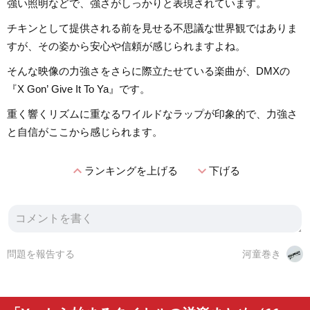
強い照明などで、強さがしっかりと表現されています。
チキンとして提供される前を見せる不思議な世界観ではありま
すが、その姿から安心や信頼が感じられますよね。
そんな映像の力強さをさらに際立たせている楽曲が、DMXの
『X Gon’ Give It To Ya』です。
重く響くリズムに重なるワイルドなラップが印象的で、力強さ
と自信がここから感じられます。
expand_less
expand_more
ランキングを上げる
下げる
問題を報告する
河童巻き