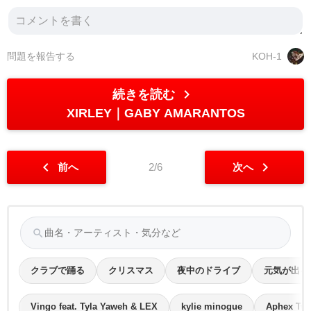
問題を報告する
KOH-1
chevron_right
続きを読む
XIRLEY
GABY AMARANTOS
chevron_left
chevron_right
前へ
2/6
次へ
search
クラブで踊る
クリスマス
夜中のドライブ
元気が出る
Vingo feat. Tyla Yaweh & LEX
kylie minogue
Aphex Twi