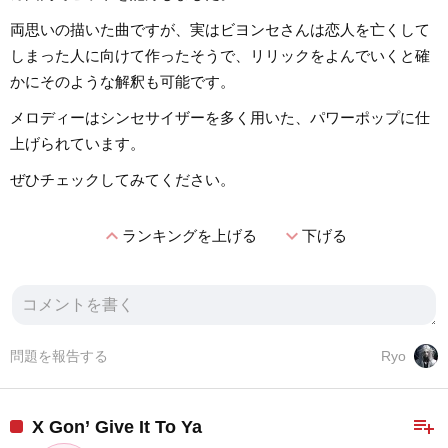
両思いの描いた曲ですが、実はビヨンセさんは恋人を亡くして
しまった人に向けて作ったそうで、リリックをよんでいくと確
かにそのような解釈も可能です。
メロディーはシンセサイザーを多く用いた、パワーポップに仕
上げられています。
ぜひチェックしてみてください。
expand_less
expand_more
ランキングを上げる
下げる
問題を報告する
Ryo
playlist_add
X Gon’ Give It To Ya