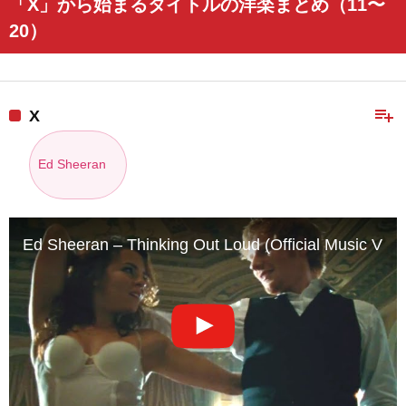
「X」から始まるタイトルの洋楽まとめ（11〜
20）
playlist_add
X
Ed Sheeran
Ed Sheeran – Thinking Out Loud (Official Music Vide