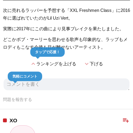
次に売れるラッパーを予想する「XXL Freshmen Class」に2016
年に選ばれていたのがLil Uzi Vert。
実際に2017年にこの曲により見事ブレイクを果たしました。
どこかボブ・マーリーを思わせる歌声も印象的な、ラップもメ
ロディもこなす今後も目が離せないアーティスト。
タップで応援！
expand_less
expand_more
ランキングを上げる
下げる
気軽にコメント
問題を報告する
playlist_add
XO