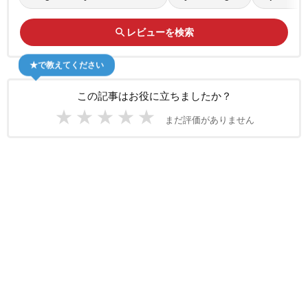
search
レビューを検索
★で教えてください
この記事はお役に立ちましたか？
★
★
★
★
★
まだ評価がありません