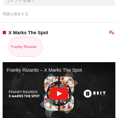
問題を報告する
playlist_add
X Marks The Spot
Franky Rizardo
Franky Rizardo – X Marks The Spot