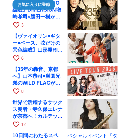
【35周年で初のDUO
お気に入りに登録
編成】DIMENSION増
崎孝司×勝田一樹が10
月11日に京都RAGへ
favorite_border
3
【ヴァイオリン×ギタ
ー×ベース、弦だけの
異色編成】山形発RIM
が初全国ツアーで8月
favorite_border
6
17日にRAGへ
【35年の轟音、京都
へ】山本恭司×満園兄
弟のWILD FLAGが8
月6日にRAGでライブ
favorite_border
8
世界で活躍するサック
ス奏者・寺久保エレナ
が京都へ！カルテッ
ト・ツアー京都公演を
favorite_border
12
10月28日に開催
10日間にわたるスペ