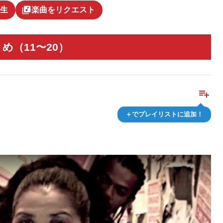
library_music
生
楽曲をリクエスト
（11〜20）
playlist_add
＋でプレイリストに追加！