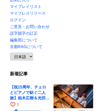
マイプレイリスト
マイプレスリリース
ログイン
ご意見・お問い合わせ
誤字脱字の訂正
編集部について
京都RAGについて
新着記事
【祝15周年、チェロ
とピアノで紡ぐ二人
旅】柏木広樹＆光田健
一が11月12日に京都
favorite_border
3
RAGへ