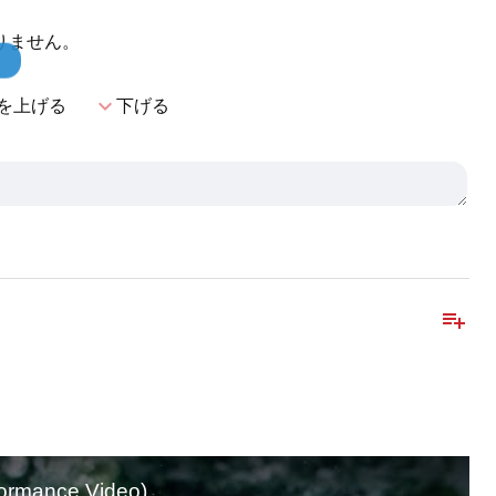
りません。
！
expand_more
を上げる
下げる
playlist_add
rformance Video)