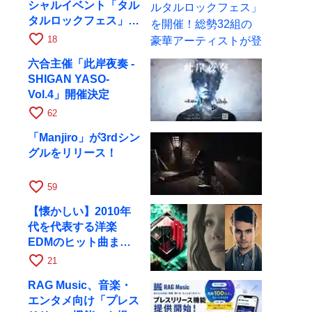
シャルイベント「タル
タルロックフェス」を
開催！総勢32組の豪
favorite_border
18
華アーティストが登場
六合主催「此岸夜奏 -
SHIGAN YASO-
Vol.4」開催決定
favorite_border
62
「Manjiro」が3rdシン
グルをリリース！
favorite_border
59
【懐かしい】2010年
代を代表する洋楽
EDMのヒット曲まと
め【平成】
favorite_border
21
RAG Music、音楽・
エンタメ向け「プレス