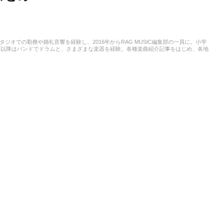
スタジオでの勤務や婚礼音響を経験し、2016年からRAG MUSIC編集部の一員に。小学
校以降はバンドでドラムと、さまざまな楽器を経験。各種楽曲紹介記事をはじめ、各地
楽活動やこれまでの業務で培った経験を元に日々記事を制作しています。音楽は国内外
います。