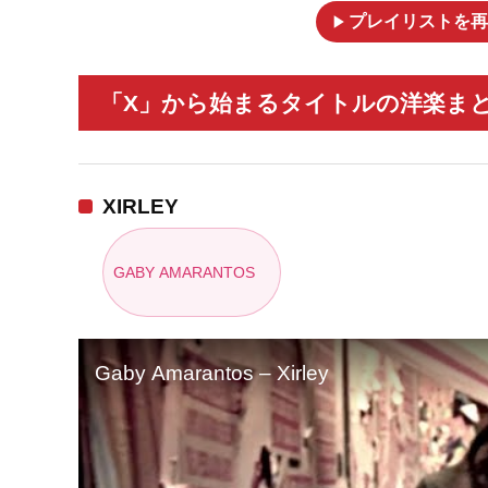
play_arrow
プレイリストを再
「X」から始まるタイトルの洋楽まとめ
XIRLEY
GABY AMARANTOS
Gaby Amarantos – Xirley