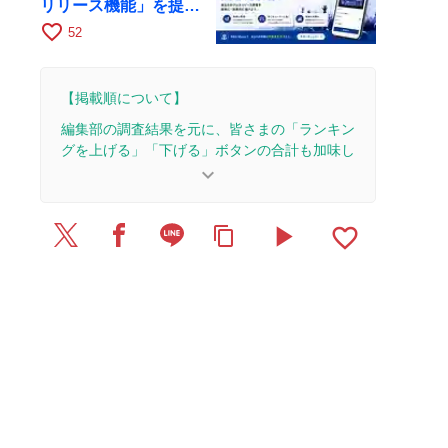
リリース機能」を提供
開始
favorite_border
52
【掲載順について】
編集部の調査結果を元に、皆さまの「ランキン
グを上げる」「下げる」ボタンの合計も加味し
て決まります。
keyboard_arrow_down
【更新履歴】
play_arrow
favorite_border
content_copy
2026/5/13：1本のレビューを追加・更新。
2025/12/24：1本のレビューを追加・更新。
2025/9/25：1本のレビューを追加・更新。
2025/9/16：1本のレビューを追加・更新。
2025/8/30：1本のレビューを追加・更新。
2025/8/2：1本のレビューを追加・更新。
2025/7/29：1本のレビューを追加・更新。
2025/6/14：1本のレビューを追加・更新。
2025/4/24：1本のレビューを追加・更新。
2025/1/19：1本のレビューを追加・更新。
2024/12/21：1本のレビューを追加・更新。