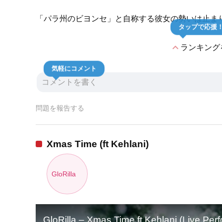
「パラ州のビヨンセ」と自称する彼女の勢いは止ま
タップで応援
expand_less
ランキング
気軽にコメント
問題を報告する
Xmas Time (ft Kehlani)
GloRilla
GloRilla – Xmas Time ft Kehlani (Live Pe