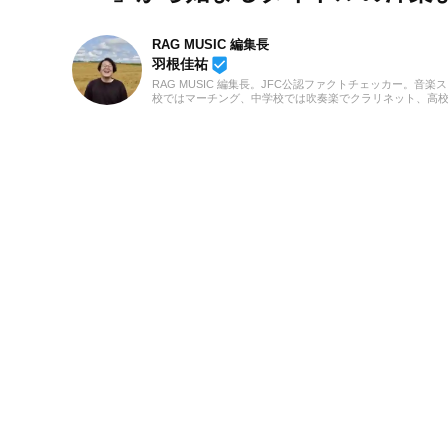
RAG MUSIC 編集長
beenhere
羽根佳祐
RAG MUSIC 編集長。JFC公認ファクトチェッカー。音楽
校ではマーチング、中学校では吹奏楽でクラリネット、高
の音楽フェスの紹介記事やライブレポートなど、自身の音
のロックはもちろん、最近ではJ-POPも広く好んで聴いて