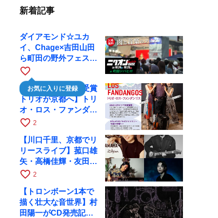
新着記事
ダイアモンド☆ユカ
イ、Chage×吉田山田
ら町田の野外フェスに
出演
favorite_border
【日本タンゴ大賞受賞
お気に入りに登録
トリオが京都へ】トリ
オ・ロス・ファンダン
ゴスが10月9日にRAG
favorite_border
2
で公演
【川口千里、京都でリ
リースライブ】菰口雄
矢・高橋佳輝・友田ジ
ュンと9月28日にRAG
favorite_border
2
へ
【トロンボーン1本で
描く壮大な音世界】村
田陽一がCD発売記念