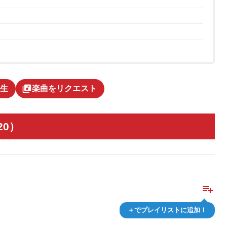
library_music
生
楽曲をリクエスト
20）
playlist_add
＋でプレイリストに追加！