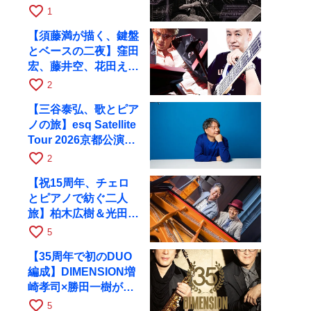
ツアーで9月4日に京
favorite_border
1
都へ
【須藤満が描く、鍵盤
とベースの二夜】窪田
宏、藤井空、花田えみ
と京都RAGで共演
favorite_border
2
【三谷泰弘、歌とピア
ノの旅】esq Satellite
Tour 2026京都公演を
10月に開催
favorite_border
2
【祝15周年、チェロ
とピアノで紡ぐ二人
旅】柏木広樹＆光田健
一が11月12日に京都
favorite_border
5
RAGへ
【35周年で初のDUO
編成】DIMENSION増
崎孝司×勝田一樹が10
月11日に京都RAGへ
favorite_border
5