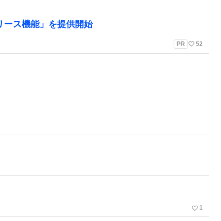
リリース機能」を提供開始
favorite_border
PR
52
favorite_border
1