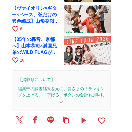
【ヴァイオリン×ギタ
ー×ベース、弦だけの
異色編成】山形発RIM
が初全国ツアーで8月
favorite_border
8
17日にRAGへ
【35年の轟音、京都
へ】山本恭司×満園兄
弟のWILD FLAGが8
月6日にRAGでライブ
favorite_border
10
【掲載順について】
編集部の調査結果を元に、皆さまの「ランキン
グを上げる」「下げる」ボタンの合計も加味し
て決まります。
keyboard_arrow_down
【更新履歴】
play_arrow
favorite_border
content_copy
2025/7/10：記事を公開しました。
2025/3/28：1本のレビューを追加・更新。
2025/3/27：15本のレビューを追加・更新。