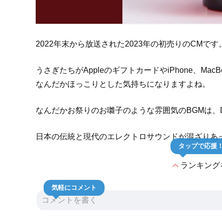
2022年末から放送された2023年の初売りのCMです
うさぎたちがAppleのギフトカードやiPhone、M
なんだかほっこりとした気持ちになりますよね。
なんだかお祭りのお囃子のような雰囲気のBGMは、DE DE 
日本の伝統と現代のエレクトロサウンドが混ざりあ
タップで応援
expand_less
ランキング
気軽にコメント