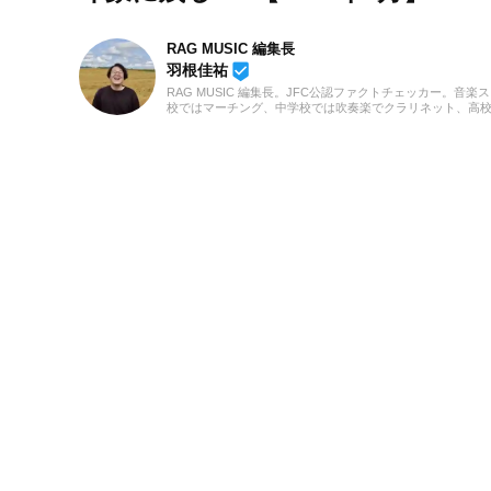
RAG MUSIC 編集長
beenhere
羽根佳祐
RAG MUSIC 編集長。JFC公認ファクトチェッカー。音楽
校ではマーチング、中学校では吹奏楽でクラリネット、高
の音楽フェスの紹介記事やライブレポートなど、自身の音
のロックはもちろん、最近ではJ-POPも広く好んで聴いて