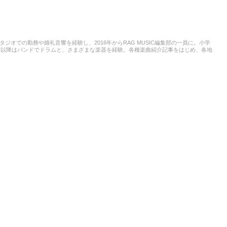
スタジオでの勤務や婚礼音響を経験し、2016年からRAG MUSIC編集部の一員に。小学
校以降はバンドでドラムと、さまざまな楽器を経験。各種楽曲紹介記事をはじめ、各地
楽活動やこれまでの業務で培った経験を元に日々記事を制作しています。音楽は国内外
います。