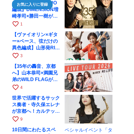
【35周年で初のDUO
お気に入りに登録
編成】DIMENSION増
崎孝司×勝田一樹が10
月11日に京都RAGへ
favorite_border
1
【ヴァイオリン×ギタ
ー×ベース、弦だけの
異色編成】山形発RIM
が初全国ツアーで8月
favorite_border
3
17日にRAGへ
【35年の轟音、京都
へ】山本恭司×満園兄
弟のWILD FLAGが8
月6日にRAGでライブ
favorite_border
4
世界で活躍するサック
ス奏者・寺久保エレナ
が京都へ！カルテッ
ト・ツアー京都公演を
favorite_border
9
10月28日に開催
10日間にわたるスペ