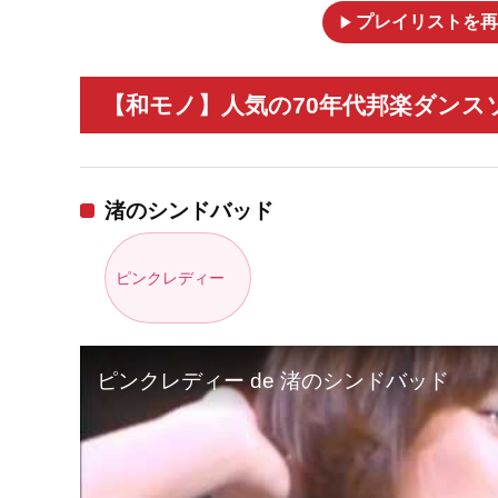
play_arrow
プレイリストを再
【和モノ】人気の70年代邦楽ダンス
渚のシンドバッド
ピンクレディー
ピンクレディー de 渚のシンドバッド