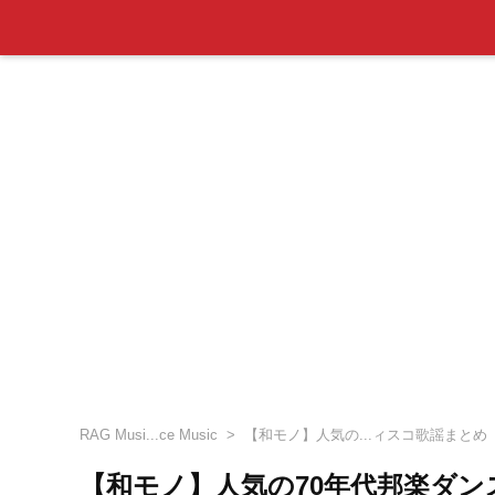
RAG Musi...ce Music
【和モノ】人気の...ィスコ歌謡まとめ
【和モノ】人気の70年代邦楽ダ