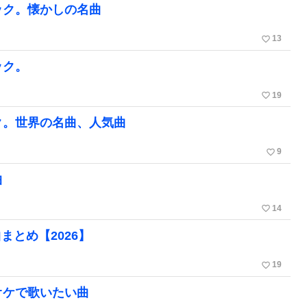
ック。懐かしの名曲
favorite_border
13
ック。
favorite_border
19
ク。世界の名曲、人気曲
favorite_border
9
曲
favorite_border
14
とめ【2026】
favorite_border
19
オケで歌いたい曲