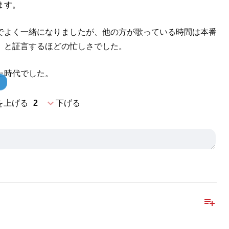
ます。
でよく一緒になりましたが、他の方が歌っている時間は本番
」と証言するほどの忙しさでした。
た時代でした。
expand_more
を上げる
2
下げる
playlist_add