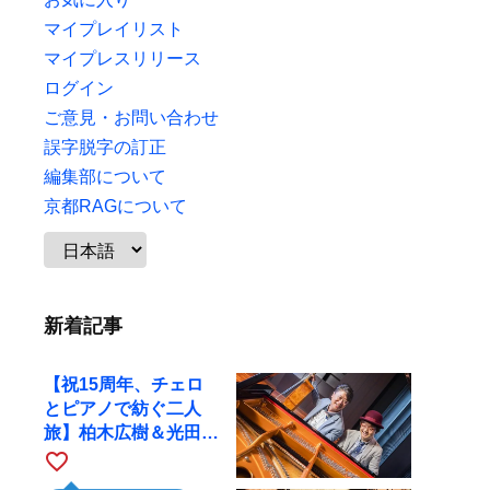
マイプレイリスト
マイプレスリリース
ログイン
ご意見・お問い合わせ
誤字脱字の訂正
編集部について
京都RAGについて
新着記事
【祝15周年、チェロ
とピアノで紡ぐ二人
旅】柏木広樹＆光田健
一が11月12日に京都
favorite_border
RAGへ