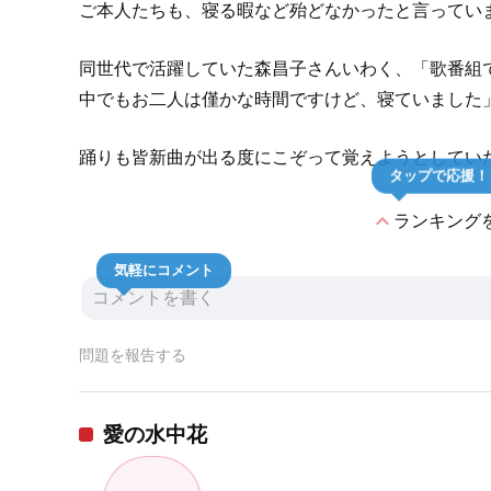
ご本人たちも、寝る暇など殆どなかったと言ってい
同世代で活躍していた森昌子さんいわく、「歌番組
中でもお二人は僅かな時間ですけど、寝ていました
踊りも皆新曲が出る度にこぞって覚えようとしてい
タップで応援！
expand_less
ランキング
気軽にコメント
問題を報告する
愛の水中花