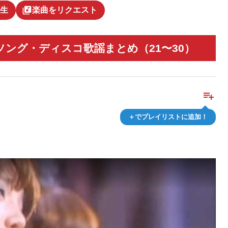
library_music
生
楽曲をリクエスト
ソング・ディスコ歌謡まとめ（21〜30）
playlist_add
＋でプレイリストに追加！