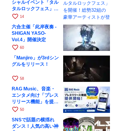
シャルイベント「タル
タルロックフェス」を
開催！総勢32組の豪
favorite_border
14
華アーティストが登場
六合主催「此岸夜奏 -
SHIGAN YASO-
Vol.4」開催決定
favorite_border
60
「Manjiro」が3rdシン
グルをリリース！
favorite_border
58
RAG Music、音楽・
エンタメ向け「プレス
リリース機能」を提供
開始
favorite_border
50
SNSで話題の横揺れ
ダンス！人気の高い神