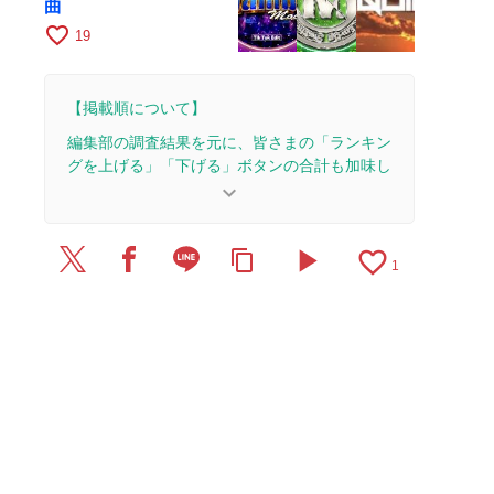
曲
favorite_border
19
【掲載順について】
編集部の調査結果を元に、皆さまの「ランキン
グを上げる」「下げる」ボタンの合計も加味し
て決まります。
keyboard_arrow_down
【更新履歴】
play_arrow
favorite_border
content_copy
2024/10/18：15本のレビューを追加・更新して、
1
記事全体をアップデートしました。
2023/4/14：1本のレビューを追加・更新。
2017/7/22：23本のレビューを追加・更新。
2017/7/1：記事を公開しました。