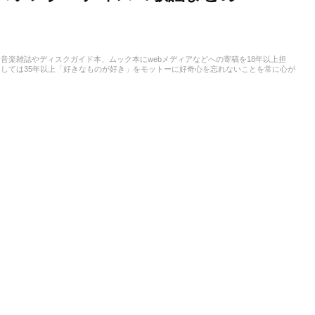
音楽雑誌やディスクガイド本、ムック本にwebメディアなどへの寄稿を18年以上担
しては35年以上「好きなものが好き」をモットーに好奇心を忘れないことを常に心が
ストという立ち位置でした。演奏経験のある楽器はベース、ギター、ピアノ。40代半