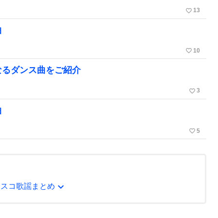
favorite_border
13
曲
favorite_border
10
なるダンス曲をご紹介
favorite_border
3
曲
favorite_border
5
expand_more
ィスコ歌謡まとめ