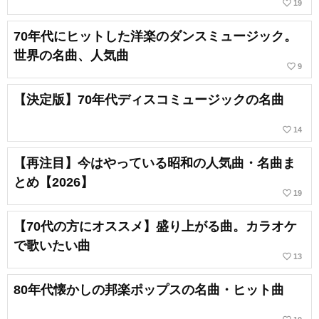
favorite_border
19
70年代にヒットした洋楽のダンスミュージック。
世界の名曲、人気曲
favorite_border
9
【決定版】70年代ディスコミュージックの名曲
favorite_border
14
【再注目】今はやっている昭和の人気曲・名曲ま
とめ【2026】
favorite_border
19
【70代の方にオススメ】盛り上がる曲。カラオケ
で歌いたい曲
favorite_border
13
80年代懐かしの邦楽ポップスの名曲・ヒット曲