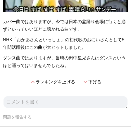
カバー曲ではありますが、今では日本の盆踊り会場に行くと必
ずといっていいほどに聴かれる曲です。
NHK「おかあさんといっしょ」の初代歌のおにいさんとして5
年間活躍後にこの曲が大ヒットしました。
ダンス曲ではありますが、当時の田中星児さんはダンスという
ほど踊ってはいませんでしたね。
expand_less
expand_more
ランキングを上げる
下げる
問題を報告する