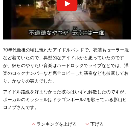
70年代最後の頃に現れたアイドルバンドで、衣装もセーラー服
など着ていたので、典型的なアイドルかと思っていたのです
が、彼らのやりたい音楽はハードロックでライブなどでは、洋
楽のロックナンバーなど完全コピーした演奏なども披露してお
り、かなりの実力でした。
アイドル路線を好まなかった彼らはいずれ解散したのですが、
ボーカルのミッシェルはドラゴンボールZを歌っている影山ヒ
ロノブさんです。
expand_less
expand_more
ランキングを上げる
下げる