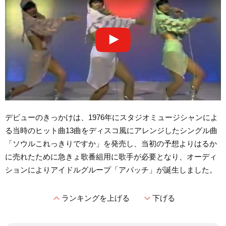
デビューのきっかけは、1976年にスタジオミュージシャンによ
る当時のヒット曲13曲をディスコ風にアレンジしたシングル曲
「ソウルこれっきりですか」を発売し、当初の予想よりはるか
に売れたために急きょ歌番組用に歌手が必要となり、オーディ
ションによりアイドルグループ「アパッチ」が誕生しました。
expand_less
expand_more
ランキングを上げる
下げる