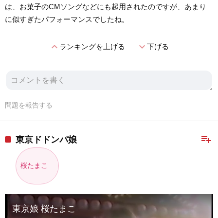
は、お菓子のCMソングなどにも起用されたのですが、あまり
に似すぎたパフォーマンスでしたね。
expand_less
expand_more
ランキングを上げる
下げる
問題を報告する
playlist_add
東京ドドンパ娘
桜たまこ
東京娘 桜たまこ