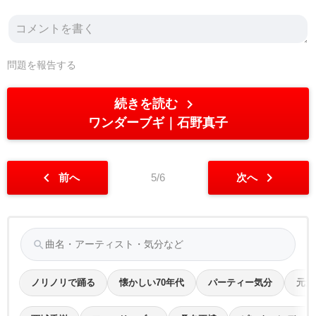
問題を報告する
chevron_right
続きを読む
ワンダーブギ
石野真子
chevron_left
chevron_right
前へ
5/6
次へ
search
ノリノリで踊る
懐かしい70年代
パーティー気分
元気