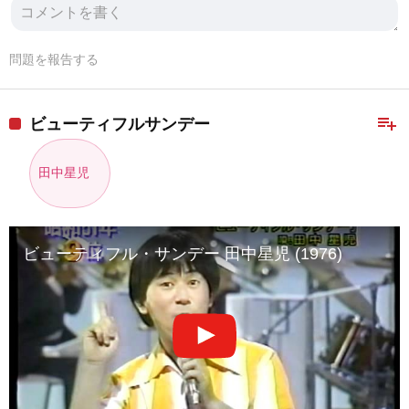
問題を報告する
playlist_add
ビューティフルサンデー
田中星児
ビューティフル・サンデー 田中星児 (1976)