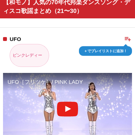
【和モノ】人気の70年代邦楽ダンスソング・デ
ィスコ歌謡まとめ（21〜30）
playlist_add
UFO
＋でプレイリストに追加！
ピンクレディー
UFO［フリツケ］/ PINK LADY