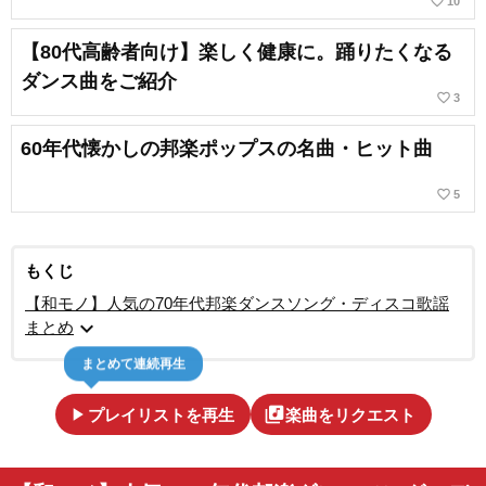
favorite_border
10
【80代高齢者向け】楽しく健康に。踊りたくなる
ダンス曲をご紹介
favorite_border
3
60年代懐かしの邦楽ポップスの名曲・ヒット曲
favorite_border
5
もくじ
【和モノ】人気の70年代邦楽ダンスソング・ディスコ歌謡
expand_more
まとめ
まとめて連続再生
play_arrow
library_music
プレイリストを再生
楽曲をリクエスト