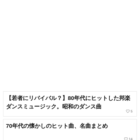
【若者にリバイバル？】80年代にヒットした邦楽
ダンスミュージック。昭和のダンス曲
favorite_border
5
70年代の懐かしのヒット曲、名曲まとめ
favorite_border
14