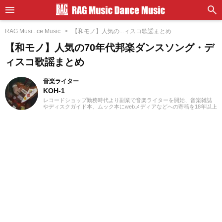
RAG Musi...ce Music
【和モノ】人気の...ィスコ歌謡まとめ
【和モノ】人気の70年代邦楽ダンスソング・デ
ィスコ歌謡まとめ
音楽ライター
KOH-1
レコードショップ勤務時代より副業で音楽ライターを開始、音楽雑誌
やディスクガイド本、ムック本にwebメディアなどへの寄稿を18年以上
担当。ライターとしては洋楽が主戦場ですが、音楽リスナーとしては
35年以上「好きなものが好き」をモットーに好奇心を忘れないことを
常に心がけています。バンド活動歴あり、作詞作曲を担当するベーシ
ストという立ち位置でした。演奏経験のある楽器はベース、ギター、
ピアノ。40代半ばから英語の勉強を開始、現在も継続中です。