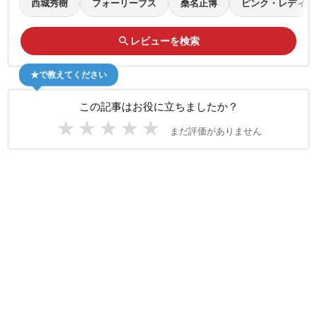
西城秀樹
フォーリーブス
桑名正博
ピンク・レディー
search
レビューを検索
★で教えてください
この記事はお役に立ちましたか？
★
★
★
★
★
まだ評価がありません