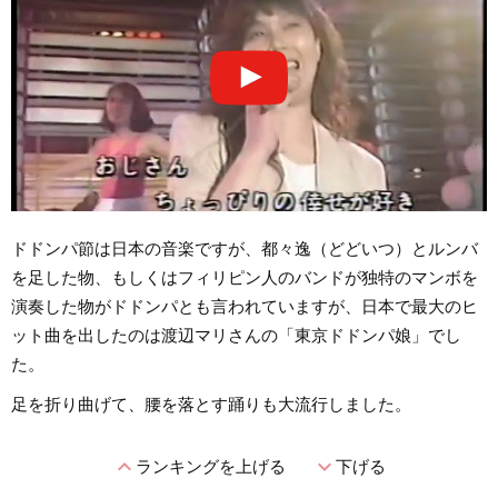
ドドンパ節は日本の音楽ですが、都々逸（どどいつ）とルンバ
を足した物、もしくはフィリピン人のバンドが独特のマンボを
演奏した物がドドンパとも言われていますが、日本で最大のヒ
ット曲を出したのは渡辺マリさんの「東京ドドンパ娘」でし
た。
足を折り曲げて、腰を落とす踊りも大流行しました。
expand_less
expand_more
ランキングを上げる
下げる