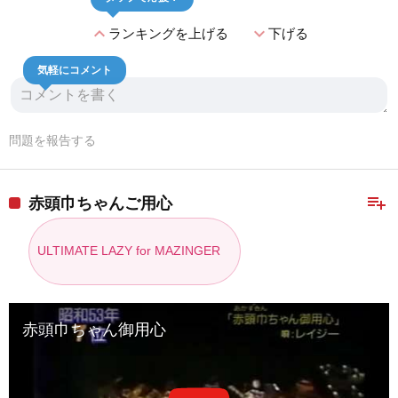
expand_less
expand_more
ランキングを上げる
下げる
気軽にコメント
問題を報告する
playlist_add
赤頭巾ちゃんご用心
ULTIMATE LAZY for MAZINGER
赤頭巾ちゃん御用心