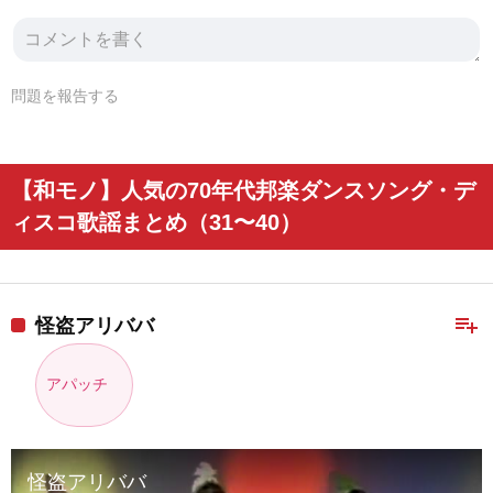
問題を報告する
【和モノ】人気の70年代邦楽ダンスソング・デ
ィスコ歌謡まとめ（31〜40）
playlist_add
怪盗アリババ
アパッチ
怪盗アリババ