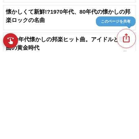
懐かしくて新鮮!?1970年代、80年代の懐かしの邦
楽ロックの名曲
このページを共有
favorite_border
5
ios_share
1970年代懐かしの邦楽ヒット曲。アイドルと歌謡
swipe
指先で音楽をブラウズ
曲の黄金時代
favorite_border
11
心に響く、昭和の泣ける名曲
favorite_border
28
content_copy
【昭和の名曲】懐かしの70年代アニメソングまと
め
play_arrow
favorite_border
6
【1970年代】邦楽ヒットソング集。懐かしの日本
favorite_border
の名曲
favorite_border
2