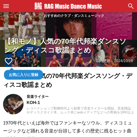
おすすめのクラブ・ダンスミュージック
【和モノ】人気の70年代邦楽ダンスソ
ング・ディスコ歌謡まとめ
favorite_border
最終更新：
2024/10/18
1
お気に入りに登録
【和モノ】人気の70年代邦楽ダンスソング・デ
ィスコ歌謡まとめ
音楽ライター
KOH-1
レコードショップ勤務時代より副業で音楽ライターを開始、音楽雑誌
やディスクガイド本、ムック本にwebメディアなどへの寄稿を18年以上
担当。ライターとしては洋楽が主戦場ですが、音楽リスナーとしては
35年以上「好きなものが好き」をモットーに好奇心を忘れないことを
1970年代といえば海外ではファンキーなソウル、ディスコミュ
常に心がけています。バンド活動歴あり、作詞作曲を担当するベーシ
ストという立ち位置でした。演奏経験のある楽器はベース、ギター、
ージックなど踊れる音楽が台頭して多くの歴史に残るヒット曲
ピアノ。40代半ばから英語の勉強を開始、現在も継続中です。