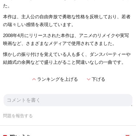
た。
本作は、主人公の自由奔放で勇敢な性格を反映しており、若者
の瑞々しい感情を表現しています。
2008年4月にリリースされた本作は、アニメのリメイクや実写
映画など、さまざまなメディアで使用されてきました。
懐かしの振り付けを覚えている人も多く、ダンスパーティーや
結婚式の余興などで盛り上がること間違いなしの一曲です。
expand_less
expand_more
ランキングを上げる
下げる
問題を報告する