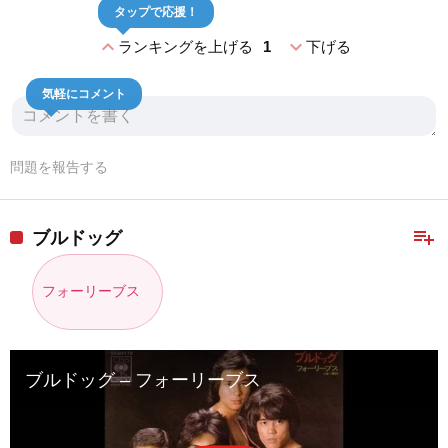
タップで応援！
expand_less
expand_more
ランキングを上げる
1
下げる
気軽にコメント
問題を報告する
playlist_add
ブルドッグ
フォーリーブス
ブルドッグ – フォーリーブス