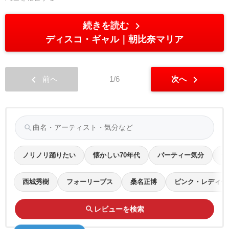
chevron_right
続きを読む
ディスコ・ギャル
朝比奈マリア
chevron_left
chevron_right
前へ
1/6
次へ
search
ノリノリ踊りたい
懐かしい70年代
パーティー気分
テ
西城秀樹
フォーリーブス
桑名正博
ピンク・レディー
search
レビューを検索