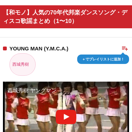
【和モノ】人気の70年代邦楽ダンスソング・デ
ィスコ歌謡まとめ（1〜10）
playlist_add
YOUNG MAN (Y.M.C.A.)
＋でプレイリストに追加！
西城秀樹
西城秀樹 ヤングマン