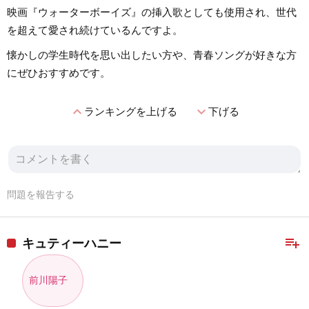
映画『ウォーターボーイズ』の挿入歌としても使用され、世代
を超えて愛され続けているんですよ。
懐かしの学生時代を思い出したい方や、青春ソングが好きな方
にぜひおすすめです。
expand_less
expand_more
ランキングを上げる
下げる
問題を報告する
playlist_add
キュティーハニー
前川陽子