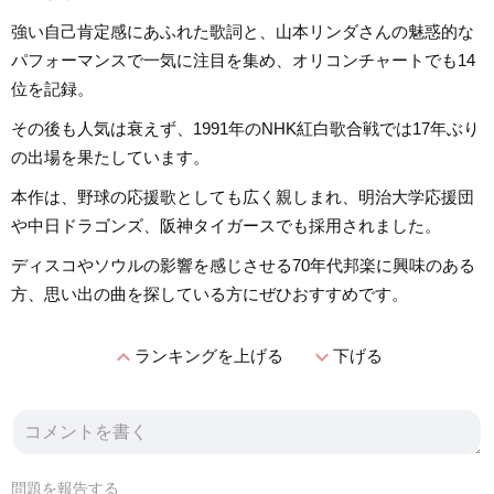
強い自己肯定感にあふれた歌詞と、山本リンダさんの魅惑的な
パフォーマンスで一気に注目を集め、オリコンチャートでも14
位を記録。
その後も人気は衰えず、1991年のNHK紅白歌合戦では17年ぶり
の出場を果たしています。
本作は、野球の応援歌としても広く親しまれ、明治大学応援団
や中日ドラゴンズ、阪神タイガースでも採用されました。
ディスコやソウルの影響を感じさせる70年代邦楽に興味のある
方、思い出の曲を探している方にぜひおすすめです。
expand_less
expand_more
ランキングを上げる
下げる
問題を報告する