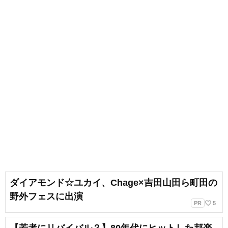
ダイアモンド☆ユカイ、Chage×吉田山田ら町田の
野外フェスに出演
favorite_border
PR
5