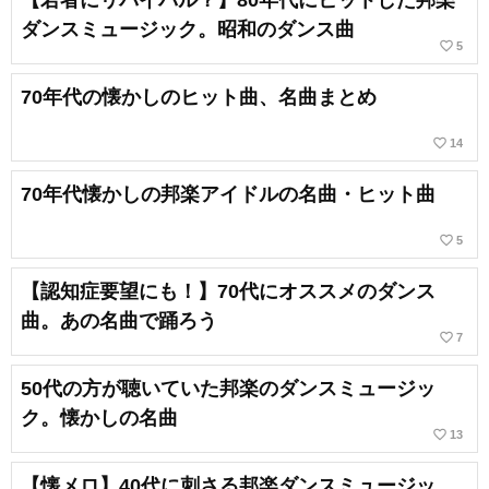
【若者にリバイバル？】80年代にヒットした邦楽
ダンスミュージック。昭和のダンス曲
favorite_border
5
70年代の懐かしのヒット曲、名曲まとめ
favorite_border
14
70年代懐かしの邦楽アイドルの名曲・ヒット曲
favorite_border
5
【認知症要望にも！】70代にオススメのダンス
曲。あの名曲で踊ろう
favorite_border
7
50代の方が聴いていた邦楽のダンスミュージッ
ク。懐かしの名曲
favorite_border
13
【懐メロ】40代に刺さる邦楽ダンスミュージッ