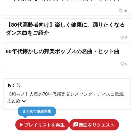
favorite_border
10
【80代高齢者向け】楽しく健康に。踊りたくなる
ダンス曲をご紹介
favorite_border
3
60年代懐かしの邦楽ポップスの名曲・ヒット曲
favorite_border
5
もくじ
【和モノ】人気の70年代邦楽ダンスソング・ディスコ歌謡
expand_more
まとめ
まとめて連続再生
play_arrow
library_music
プレイリストを再生
楽曲をリクエスト