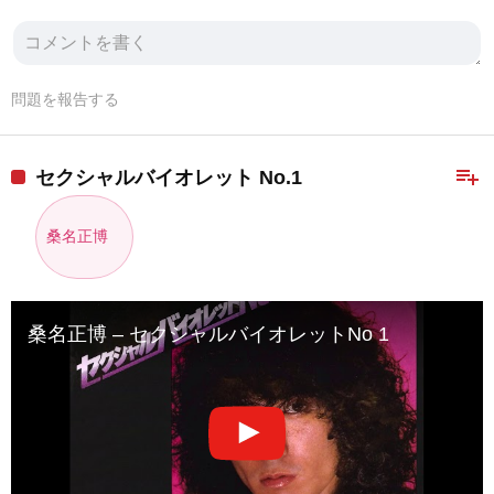
問題を報告する
playlist_add
セクシャルバイオレット No.1
桑名正博
桑名正博 – セクシャルバイオレットNo 1