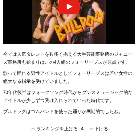
今では人気タレントを数多く抱える大手芸能事務所のジャニー
ズ事務所も始まりはこの4人組のフォーリーブスが原点です。
歌って踊れる男性アイドルとしてフォーリーブスは若い女性の
絶大なる指示を受けていました。
70年代後半はフォークソング時代からダンスミュージック的な
アイドルが少しずつ受け入れられていった時代です。
ブルドッグはゴムバンドを使った踊りが画期的でしたね。
expand_less
expand_more
ランキングを上げる
4
下げる