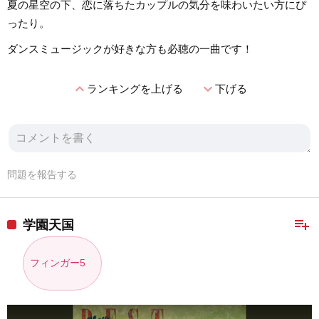
夏の星空の下、恋に落ちたカップルの気分を味わいたい方にぴ
ったり。
ダンスミュージックが好きな方も必聴の一曲です！
expand_less
expand_more
ランキングを上げる
下げる
問題を報告する
playlist_add
学園天国
フィンガー5