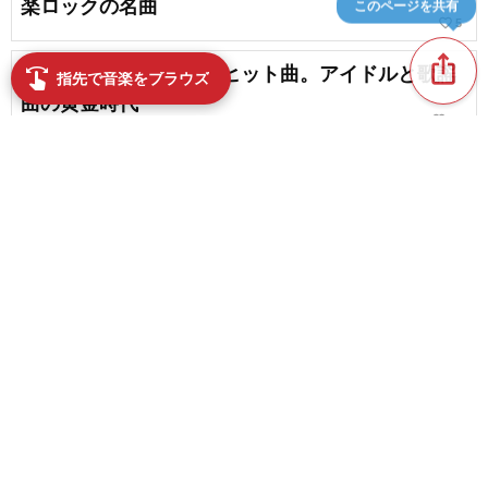
楽ロックの名曲
このページを共有
favorite_border
5
ios_share
1970年代懐かしの邦楽ヒット曲。アイドルと歌謡
swipe
指先で音楽をブラウズ
曲の黄金時代
favorite_border
12
心に響く、昭和の泣ける名曲
favorite_border
28
content_copy
【昭和の名曲】懐かしの70年代アニメソングまと
め
play_arrow
favorite_border
6
【1970年代】邦楽ヒットソング集。懐かしの日本
favorite_border
の名曲
favorite_border
2
70年代の邦楽女性アーティストのデビュー曲まと