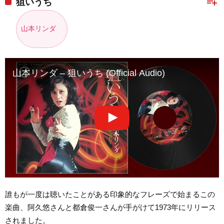
playlist_add
狙いうち
山本リンダ
山本リンダ – 狙いうち (Official Audio)
誰もが一度は聴いたことがある印象的なフレーズで始まるこの
楽曲、阿久悠さんと都倉俊一さんが手がけて1973年にリリース
されました。