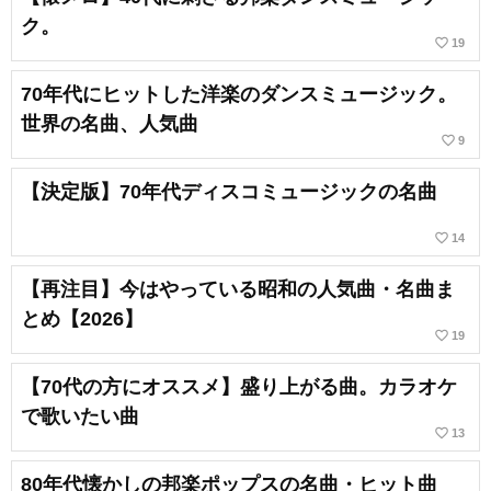
ク。
favorite_border
19
70年代にヒットした洋楽のダンスミュージック。
世界の名曲、人気曲
favorite_border
9
【決定版】70年代ディスコミュージックの名曲
favorite_border
14
【再注目】今はやっている昭和の人気曲・名曲ま
とめ【2026】
favorite_border
19
【70代の方にオススメ】盛り上がる曲。カラオケ
で歌いたい曲
favorite_border
13
80年代懐かしの邦楽ポップスの名曲・ヒット曲