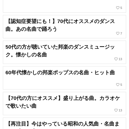
favorite_border
5
【認知症要望にも！】70代にオススメのダンス
曲。あの名曲で踊ろう
favorite_border
7
50代の方が聴いていた邦楽のダンスミュージッ
ク。懐かしの名曲
favorite_border
13
60年代懐かしの邦楽ポップスの名曲・ヒット曲
favorite_border
5
【70代の方にオススメ】盛り上がる曲。カラオケ
で歌いたい曲
favorite_border
13
【再注目】今はやっている昭和の人気曲・名曲ま