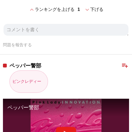
expand_less
expand_more
ランキングを上げる
1
下げる
問題を報告する
playlist_add
ペッパー警部
ピンクレディー
ペッパー警部