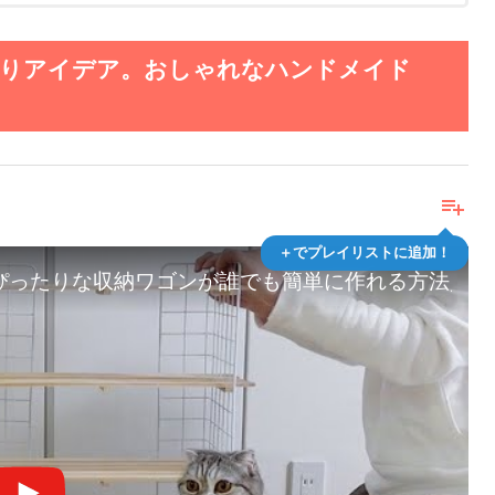
作りアイデア。おしゃれなハンドメイド
playlist_add
＋でプレイリストに追加！
にぴったりな収納ワゴンが誰でも簡単に作れる方法／ダ