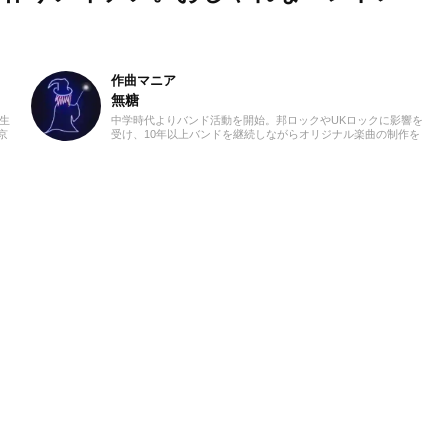
作曲マニア
無糖
学生
中学時代よりバンド活動を開始。邦ロックやUKロックに影響を
京
受け、10年以上バンドを継続しながらオリジナル楽曲の制作を
び、
おこなう。 その後、初音ミクを用いたボーカロイド楽曲の制作
身に
にも取り組み、公開楽曲の累計再生回数は1万回を突破。 音楽
現在
雑誌での執筆歴は5年。現在は音楽ライター / ディレクター / 作
様な
曲家として活動し、全国各地のライブにも足を運びながら、シ
て学
ーンの動向を現場目線で捉えている。 現在はアコースティック
とを
ギターを軸に、コード解析やギタースケールの知識を活かした
少し
ギタープレイを東京のライブハウスで披露。幅広いジャンルの
音楽知識を生かした執筆をおこなう。