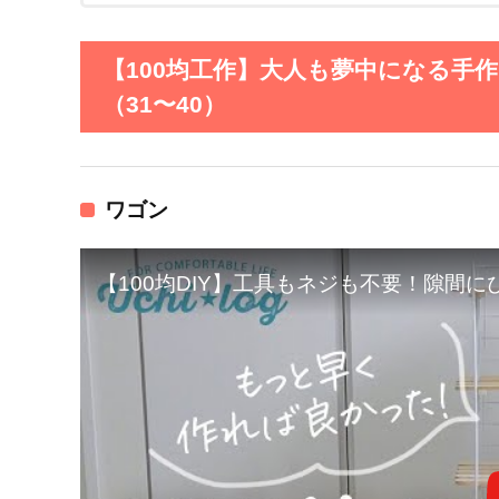
【100均工作】大人も夢中になる手
（31〜40）
ワゴン
【100均DIY】工具もネジも不要！隙間