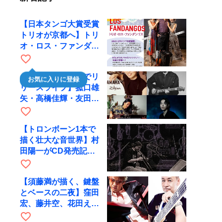
【日本タンゴ大賞受賞
トリオが京都へ】トリ
オ・ロス・ファンダン
ゴスが10月9日にRAG
favorite_border
で公演
【川口千里、京都でリ
お気に入りに登録
リースライブ】菰口雄
矢・高橋佳輝・友田ジ
ュンと9月28日にRAG
favorite_border
へ
【トロンボーン1本で
描く壮大な音世界】村
田陽一がCD発売記念
ツアーで9月4日に京
favorite_border
都へ
【須藤満が描く、鍵盤
とベースの二夜】窪田
宏、藤井空、花田えみ
と京都RAGで共演
favorite_border