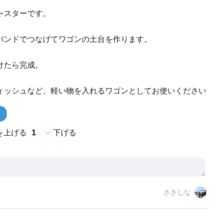
ャスターです。
バンドでつなげてワゴンの土台を作ります。
けたら完成。
ィッシュなど、軽い物を入れるワゴンとしてお使いください
expand_more
を上げる
1
下げる
ささしな