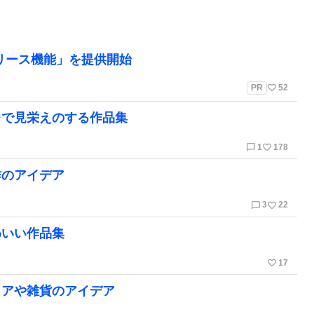
リリース機能」を提供開始
favorite_border
PR
52
レで見栄えのする作品集
chat_bubble_outline
favorite_border
1
178
作のアイデア
chat_bubble_outline
favorite_border
3
22
わいい作品集
favorite_border
17
リアや雑貨のアイデア