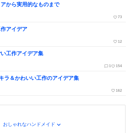
リアから実用的なものまで
favorite_border
73
工作アイデア
favorite_border
12
ごい工作アイデア集
chat_bubble_outline
favorite_border
1
154
ラキラ＆かわいい工作のアイデア集
favorite_border
162
expand_more
ア。おしゃれなハンドメイド