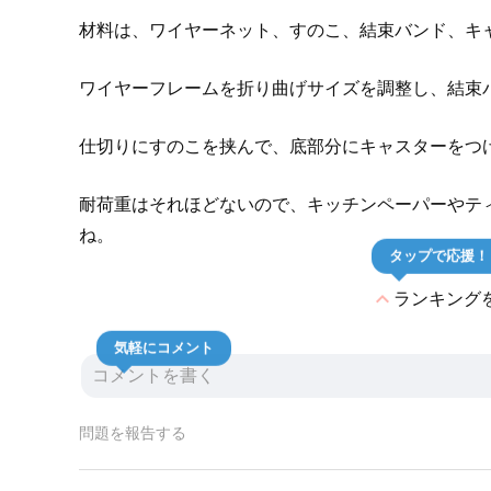
材料は、ワイヤーネット、すのこ、結束バンド、キ
ワイヤーフレームを折り曲げサイズを調整し、結束
仕切りにすのこを挟んで、底部分にキャスターをつ
耐荷重はそれほどないので、キッチンペーパーやテ
ね。
タップで応援！
expand_less
ランキング
気軽にコメント
問題を報告する