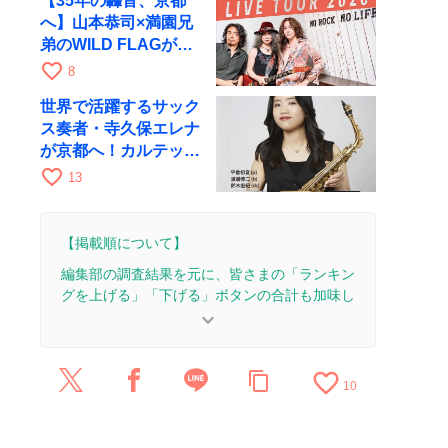
【35年の轟音、京都
へ】山本恭司×満園兄
弟のWILD FLAGが8
月6日にRAGでライブ
favorite_border
8
世界で活躍するサック
ス奏者・寺久保エレナ
が京都へ！カルテッ
ト・ツアー京都公演を
favorite_border
13
10月28日に開催
【掲載順について】
編集部の調査結果を元に、皆さまの「ランキン
グを上げる」「下げる」ボタンの合計も加味し
て決まります。
keyboard_arrow_down
【更新履歴】
favorite_border
content_copy
2026/7/22：1本のレビューを追加・更新。
10
2025/8/5：3本のレビューを追加・更新。
2025/8/4：14本のレビューを追加・更新して、記
事全体をアップデートしました。