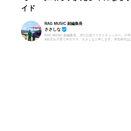
イド
RAG MUSIC 副編集長
beenhere
ささしな
RAG MUSIC 副編集長。JFC公認ファクトチェッカー。小
&幼児を子育て中のママ、ささしなと申します。学生時代は
都科学技術専門学校で音響・照明・映像技術など幅広く学
総合的な舞台演出からクリエイティブな表現力の基礎まで
つけました。卒業後は現職である音楽制作会社に入社し、
に至るまで一貫して制作畑にて経験を積み、音楽を軸に多
業務に取り組んでいます。現在は自分なりに子育てについ
んだこと、日々子供と向き合う中で感じたことや知ったこ
活かしながら、子供向けの記事を中心に担当しています。
でもみなさんのお役に立てれば幸いです！