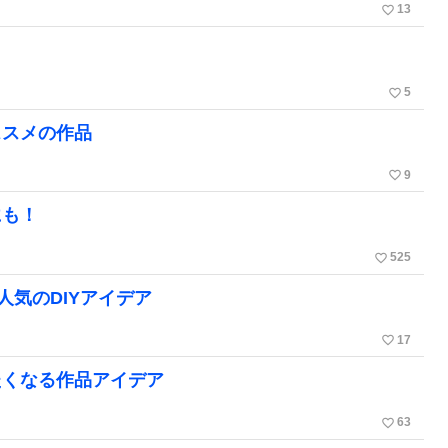
favorite_border
13
favorite_border
5
ススメの作品
favorite_border
9
にも！
favorite_border
525
人気のDIYアイデア
favorite_border
17
たくなる作品アイデア
favorite_border
63