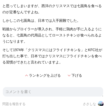
と思ってしまいますが、西洋のクリスマスでは七面鳥を食べる
のが定番なんですよね。
しかしこの七面鳥は、日本では入手困難でした。
戦後からブロイラーが導入され、手軽に鶏肉が手に入るように
なると、七面鳥の代用品としてローストチキンが食べられるよ
うになります。
そして1974年「クリスマスにはフライドチキンを」とKFC社が
打ち出した事で、日本ではクリスマスにフライドチキンを食べ
る習慣ができたと言われていますよ。
expand_less
expand_more
ランキングを上げる
下げる
問題を報告する
ささしな