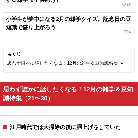
する雑学【子供向け】
favorite_border
65
小学生が夢中になる2月の雑学クイズ。記念日の豆
知識で盛り上がろう
favorite_border
4
もくじ
expand_more
思わず誰かに話したくなる！12月の雑学＆豆知識特集
思わず誰かに話したくなる！12月の雑学＆豆知
識特集（21〜30）
江戸時代では大掃除の後に胴上げをしていた