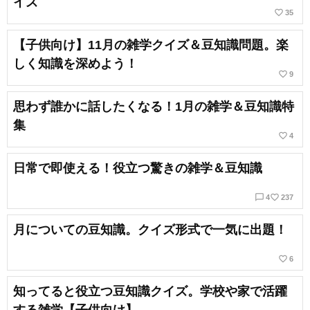
イズ
favorite_border
35
【子供向け】11月の雑学クイズ＆豆知識問題。楽
しく知識を深めよう！
favorite_border
9
思わず誰かに話したくなる！1月の雑学＆豆知識特
集
favorite_border
4
日常で即使える！役立つ驚きの雑学＆豆知識
chat_bubble_outline
favorite_border
4
237
月についての豆知識。クイズ形式で一気に出題！
favorite_border
6
知ってると役立つ豆知識クイズ。学校や家で活躍