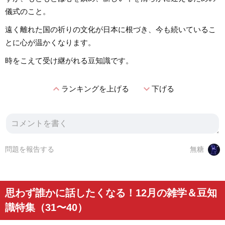
儀式のこと。
遠く離れた国の祈りの文化が日本に根づき、今も続いているこ
とに心が温かくなります。
時をこえて受け継がれる豆知識です。
expand_less
expand_more
ランキングを上げる
下げる
問題を報告する
無糖
思わず誰かに話したくなる！12月の雑学＆豆知
識特集（31〜40）