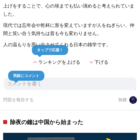
上げをすることで、心の埃までも払い清めると考えられていま
した。
現代では忘年会や乾杯に形を変えていますが人をねぎらい、仲
間と笑い合う気持ちは昔も今も変わりません。
人の温もりを思い出させてくれる日本の雑学です。
タップで応援！
expand_less
expand_more
ランキングを上げる
下げる
気軽にコメント
問題を報告する
無糖
除夜の鐘は中国から始まった