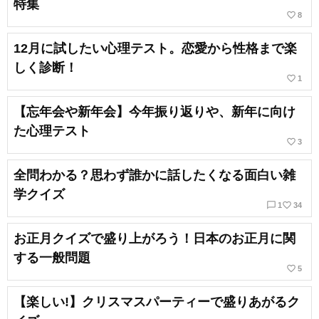
特集
favorite_border
8
12月に試したい心理テスト。恋愛から性格まで楽
しく診断！
favorite_border
1
【忘年会や新年会】今年振り返りや、新年に向け
た心理テスト
favorite_border
3
全問わかる？思わず誰かに話したくなる面白い雑
学クイズ
chat_bubble_outline
favorite_border
1
34
お正月クイズで盛り上がろう！日本のお正月に関
する一般問題
favorite_border
5
【楽しい!】クリスマスパーティーで盛りあがるク