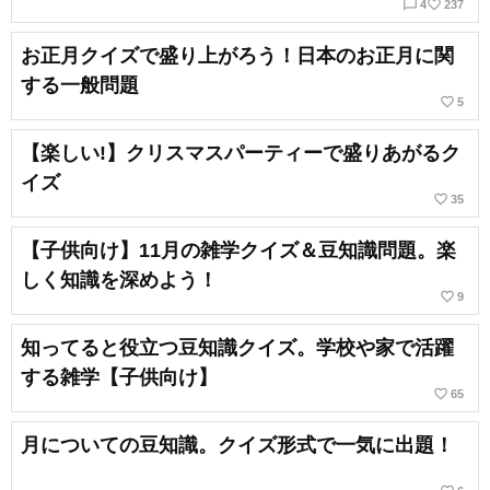
chat_bubble_outline
favorite_border
4
237
お正月クイズで盛り上がろう！日本のお正月に関
する一般問題
favorite_border
5
【楽しい!】クリスマスパーティーで盛りあがるク
イズ
favorite_border
35
【子供向け】11月の雑学クイズ＆豆知識問題。楽
しく知識を深めよう！
favorite_border
9
知ってると役立つ豆知識クイズ。学校や家で活躍
する雑学【子供向け】
favorite_border
65
月についての豆知識。クイズ形式で一気に出題！