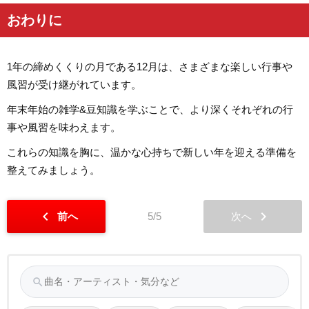
おわりに
1年の締めくくりの月である12月は、さまざまな楽しい行事や
風習が受け継がれています。
年末年始の雑学&豆知識を学ぶことで、より深くそれぞれの行
事や風習を味わえます。
これらの知識を胸に、温かな心持ちで新しい年を迎える準備を
整えてみましょう。
chevron_left
chevron_right
前へ
5/5
次へ
search