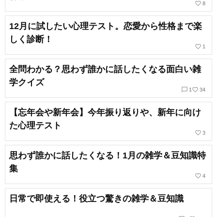
favorite_border
8
12月に試したい心理テスト。恋愛から性格まで楽
しく診断！
favorite_border
1
全問わかる？思わず誰かに話したくなる面白い雑
学クイズ
chat_bubble_outline
favorite_border
1
34
【忘年会や新年会】今年振り返りや、新年に向け
た心理テスト
favorite_border
3
思わず誰かに話したくなる！1月の雑学＆豆知識特
集
favorite_border
4
日常で即使える！役立つ驚きの雑学＆豆知識