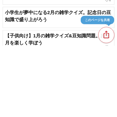
favorite_border
6
小学生が夢中になる2月の雑学クイズ。記念日の豆
知識で盛り上がろう
このページを共有
favorite_border
4
ios_share
【子供向け】1月の雑学クイズ&豆知識問題。お正
月を楽しく学ぼう
favorite_border
4
楽しい10月の雑学クイズ＆豆知識問題！子供向け
の盛り上がる問題
favorite_border
37
content_copy
【面白い】雑学クイズの問題まとめ
favorite_border
chat_bubble_outline
favorite_border
2
252
【第2弾】12月におすすめの室内で楽しめる遊び・
レクリエーションゲーム
favorite_border
12