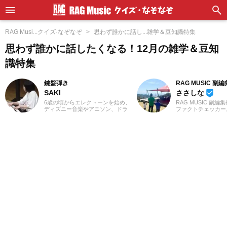
RAG Musi...クイズ·なぞなぞ
思わず誰かに話し...雑学＆豆知識特集
思わず誰かに話したくなる！12月の雑学＆豆知
識特集
鍵盤弾き
RAG MUSIC 副
SAKI
ささしな
beenhere
6歳の頃からエレクトーンを始め、
RAG MUSIC 副編
ディズニー音楽やアニソン、ドラ
ファクトチェッカー
マや映画音楽を主に演奏。
を子育て中のママ、
YouTubeやSNSに演奏動画を投稿
します。学生時代は
したり、コンサート活動をしたり
専門学校で音響・照
しています。エレクトーンの経験
など幅広く学び、総
を活かし、学生時代にはシンセサ
出からクリエイティ
イザーやピアノもはじめ、学校主
基礎まで身につけま
催のイベントにも出演。ライター
は現職である音楽制
としては、音楽関連記事だけでな
し、現在に至るまで
くさまざまなジャンルの記事に触
畑にて経験を積み、
れてきたので、これまでの経験を
様な業務に取り組ん
活かしながら「やってみたい！」
在は自分なりに子育
「聴いてみたい！」思えるような
んだこと、日々子供
記事を届けられたらと思っていま
で感じたことや知っ
す！
しながら、子供向け
に担当しています。
さんのお役に立てれ