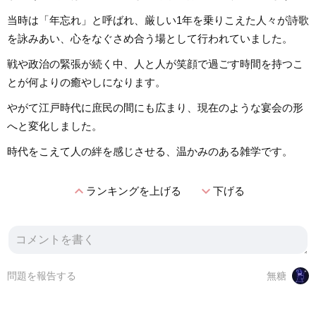
当時は「年忘れ」と呼ばれ、厳しい1年を乗りこえた人々が詩歌
を詠みあい、心をなぐさめ合う場として行われていました。
戦や政治の緊張が続く中、人と人が笑顔で過ごす時間を持つこ
とが何よりの癒やしになります。
やがて江戸時代に庶民の間にも広まり、現在のような宴会の形
へと変化しました。
時代をこえて人の絆を感じさせる、温かみのある雑学です。
expand_less
expand_more
ランキングを上げる
下げる
問題を報告する
無糖