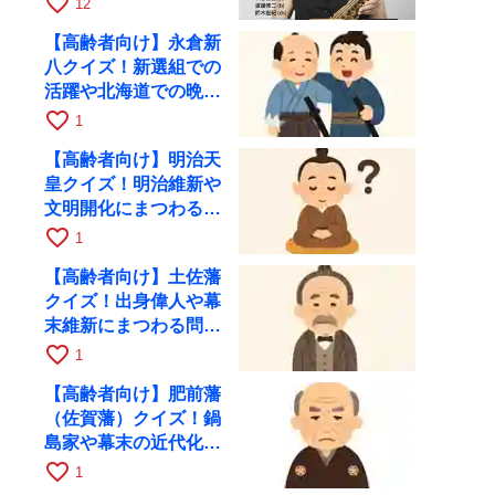
favorite_border
12
10月28日に開催
【高齢者向け】永倉新
八クイズ！新選組での
活躍や北海道での晩年
を出題
favorite_border
1
【高齢者向け】明治天
皇クイズ！明治維新や
文明開化にまつわる問
題を出題
favorite_border
1
【高齢者向け】土佐藩
クイズ！出身偉人や幕
末維新にまつわる問題
を出題
favorite_border
1
【高齢者向け】肥前藩
（佐賀藩）クイズ！鍋
島家や幕末の近代化に
まつわる問題
favorite_border
1