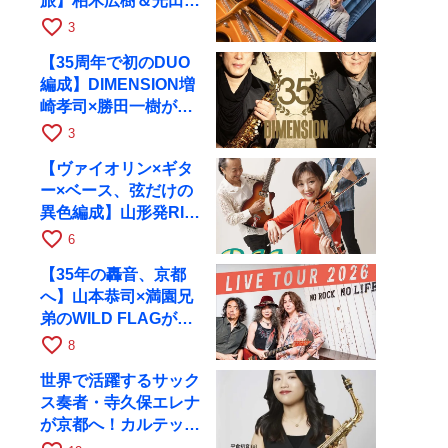
旅】柏木広樹＆光田健
一が11月12日に京都
favorite_border
3
RAGへ
【35周年で初のDUO
編成】DIMENSION増
崎孝司×勝田一樹が10
月11日に京都RAGへ
favorite_border
3
【ヴァイオリン×ギタ
ー×ベース、弦だけの
異色編成】山形発RIM
が初全国ツアーで8月
favorite_border
6
17日にRAGへ
【35年の轟音、京都
へ】山本恭司×満園兄
弟のWILD FLAGが8
月6日にRAGでライブ
favorite_border
8
世界で活躍するサック
ス奏者・寺久保エレナ
が京都へ！カルテッ
ト・ツアー京都公演を