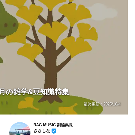
月の雑学&豆知識特集
最終更新：
2025/10/4
RAG MUSIC 副編集長
beenhere
ささしな