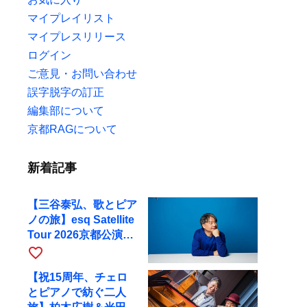
マイプレイリスト
マイプレスリリース
ログイン
ご意見・お問い合わせ
誤字脱字の訂正
編集部について
京都RAGについて
新着記事
【三谷泰弘、歌とピア
ノの旅】esq Satellite
Tour 2026京都公演を
10月に開催
favorite_border
【祝15周年、チェロ
とピアノで紡ぐ二人