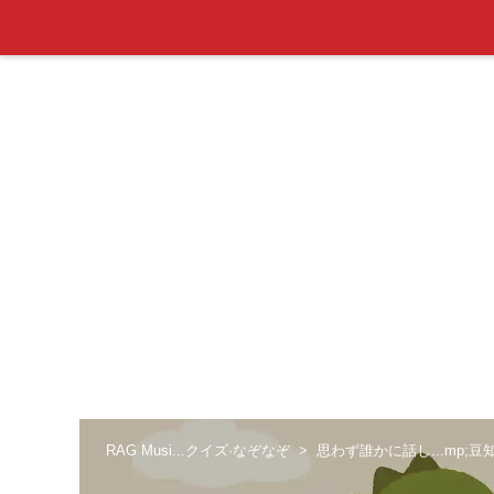
RAG Musi...クイズ·なぞなぞ
思わず誰かに話し...mp;豆