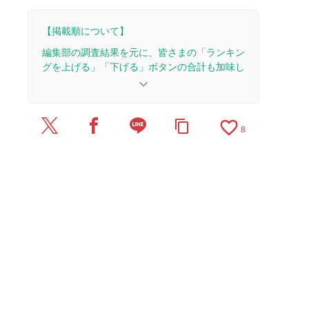
【掲載順について】
編集部の調査結果を元に、皆さまの「ランキン
グを上げる」「下げる」ボタンの合計も加味し
て決まります。
keyboard_arrow_down
【更新履歴】
favorite_border
content_copy
2025/10/4：15本のレビューを追加・更新して、記
8
事全体をアップデートしました。
2024/11/12：15本のレビューを追加・更新して、
記事全体をアップデートしました。