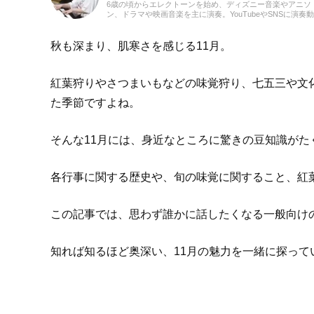
6歳の頃からエレクトーンを始め、ディズニー音楽やアニソ
ン、ドラマや映画音楽を主に演奏。YouTubeやSNSに演奏
を投稿したり、コンサート活動をしたりしています。エレ
ーンの経験を活かし、学生時代にはシンセサイザーやピア
はじめ、学校主催のイベントにも出演。ライターとしては
秋も深まり、肌寒さを感じる11月。
楽関連記事だけでなくさまざまなジャンルの記事に触れて
ので、これまでの経験を活かしながら「やってみたい！」
いてみたい！」思えるような記事を届けられたらと思って
紅葉狩りやさつまいもなどの味覚狩り、七五三や文
す！
た季節ですよね。
そんな11月には、身近なところに驚きの豆知識がた
各行事に関する歴史や、旬の味覚に関すること、紅
この記事では、思わず誰かに話したくなる一般向けの
知れば知るほど奥深い、11月の魅力を一緒に探って