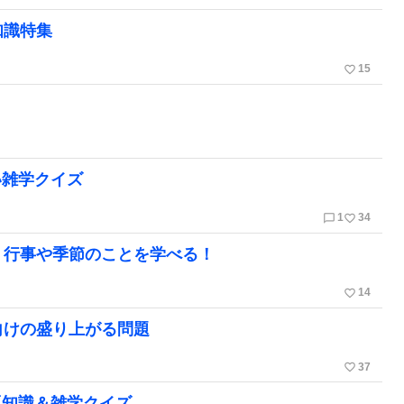
知識特集
favorite_border
15
い雑学クイズ
chat_bubble_outline
favorite_border
1
34
！行事や季節のことを学べる！
favorite_border
14
向けの盛り上がる問題
favorite_border
37
豆知識＆雑学クイズ