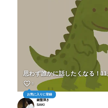
思わず誰かに話したくなる！11
favorite_border
8
お気に入りに登録
鍵盤弾き
SAKI