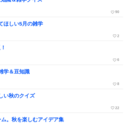
favorite_border
90
てほしい5月の雑学
favorite_border
2
題！
favorite_border
6
雑学＆豆知識
favorite_border
8
しい秋のクイズ
favorite_border
22
ーム。秋を楽しむアイデア集