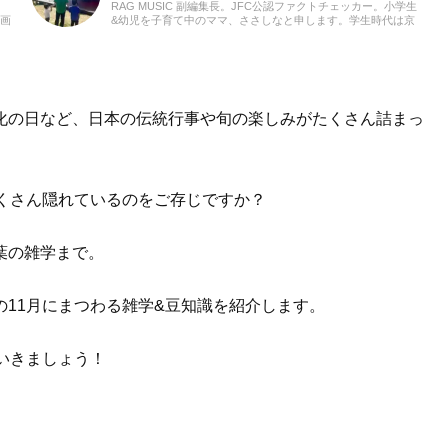
RAG MUSIC 副編集長。JFC公認ファクトチェッカー。小学生
動画
&幼児を子育て中のママ、ささしなと申します。学生時代は京
クト
都科学技術専門学校で音響・照明・映像技術など幅広く学び、
ノも
総合的な舞台演出からクリエイティブな表現力の基礎まで身に
、音
つけました。卒業後は現職である音楽制作会社に入社し、現在
きた
に至るまで一貫して制作畑にて経験を積み、音楽を軸に多様な
「聴
業務に取り組んでいます。現在は自分なりに子育てについて学
いま
んだこと、日々子供と向き合う中で感じたことや知ったことを
化の日など、日本の伝統行事や旬の楽しみがたくさん詰まっ
活かしながら、子供向けの記事を中心に担当しています。少し
でもみなさんのお役に立てれば幸いです！
くさん隠れているのをご存じですか？
葉の雑学まで。
11月にまつわる雑学&豆知識を紹介します。
いきましょう！