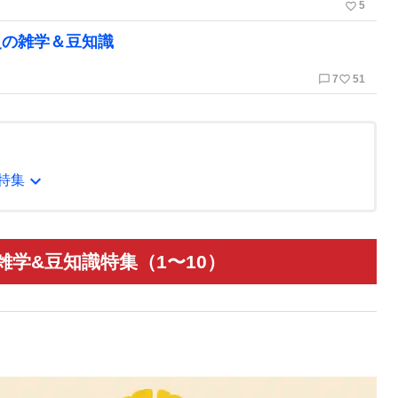
favorite_border
5
史の雑学＆豆知識
chat_bubble_outline
favorite_border
7
51
expand_more
特集
学&豆知識特集（1〜10）