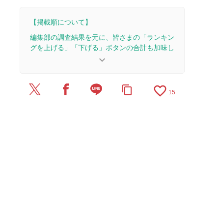
【掲載順について】
編集部の調査結果を元に、皆さまの「ランキン
グを上げる」「下げる」ボタンの合計も加味し
て決まります。
keyboard_arrow_down
【更新履歴】
favorite_border
content_copy
2026/7/8：2本のレビューを追加・更新。
15
2025/10/10：15本のレビューを追加・更新して、
記事全体をアップデートしました。
2024/11/14：15本のレビューを追加・更新して、
記事全体をアップデートしました。