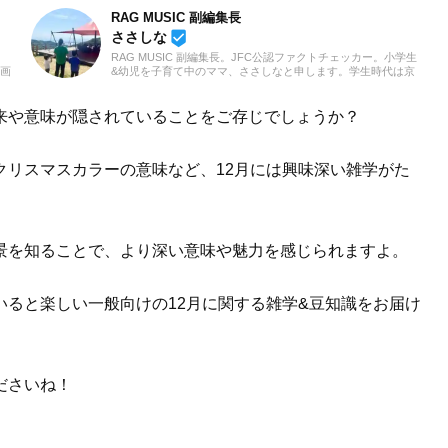
RAG MUSIC 副編集長
beenhere
ささしな
RAG MUSIC 副編集長。JFC公認ファクトチェッカー。小学生
動画
&幼児を子育て中のママ、ささしなと申します。学生時代は京
クト
都科学技術専門学校で音響・照明・映像技術など幅広く学び、
ノも
総合的な舞台演出からクリエイティブな表現力の基礎まで身に
、音
つけました。卒業後は現職である音楽制作会社に入社し、現在
来や意味が隠されていることをご存じでしょうか？
きた
に至るまで一貫して制作畑にて経験を積み、音楽を軸に多様な
「聴
業務に取り組んでいます。現在は自分なりに子育てについて学
いま
んだこと、日々子供と向き合う中で感じたことや知ったことを
クリスマスカラーの意味など、12月には興味深い雑学がた
活かしながら、子供向けの記事を中心に担当しています。少し
でもみなさんのお役に立てれば幸いです！
景を知ることで、より深い意味や魅力を感じられますよ。
ると楽しい一般向けの12月に関する雑学&豆知識をお届け
ださいね！