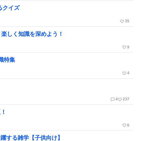
るクイズ
favorite_border
35
。楽しく知識を深めよう！
favorite_border
9
識特集
favorite_border
4
chat_bubble_outline
favorite_border
4
237
題！
favorite_border
6
活躍する雑学【子供向け】