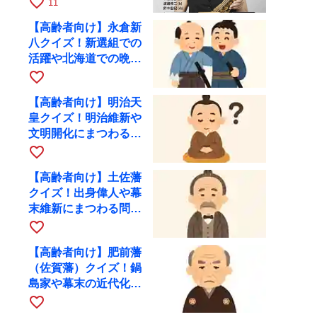
favorite_border
11
10月28日に開催
【高齢者向け】永倉新
八クイズ！新選組での
活躍や北海道での晩年
を出題
favorite_border
【高齢者向け】明治天
皇クイズ！明治維新や
文明開化にまつわる問
題を出題
favorite_border
【高齢者向け】土佐藩
クイズ！出身偉人や幕
末維新にまつわる問題
を出題
favorite_border
【高齢者向け】肥前藩
（佐賀藩）クイズ！鍋
島家や幕末の近代化に
まつわる問題
favorite_border