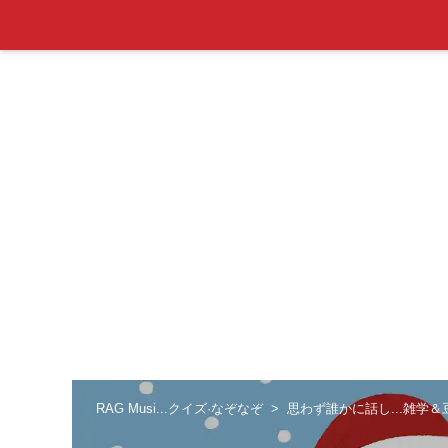
RAG Musi...クイズ·なぞなぞ
思わず誰かに話し...雑学