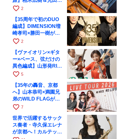
旅】柏木広樹＆光田健
一が11月12日に京都
favorite_border
2
RAGへ
【35周年で初のDUO
編成】DIMENSION増
崎孝司×勝田一樹が10
月11日に京都RAGへ
favorite_border
2
【ヴァイオリン×ギタ
ー×ベース、弦だけの
異色編成】山形発RIM
が初全国ツアーで8月
favorite_border
5
17日にRAGへ
【35年の轟音、京都
へ】山本恭司×満園兄
弟のWILD FLAGが8
月6日にRAGでライブ
favorite_border
7
世界で活躍するサック
ス奏者・寺久保エレナ
が京都へ！カルテッ
ト・ツアー京都公演を