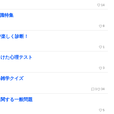
favorite_border
14
知識特集
favorite_border
8
で楽しく診断！
favorite_border
1
向けた心理テスト
favorite_border
3
い雑学クイズ
chat_bubble_outline
favorite_border
1
34
に関する一般問題
favorite_border
5