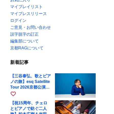
マイプレイリスト
マイプレスリリース
ログイン
ご意見・お問い合わせ
誤字脱字の訂正
編集部について
京都RAGについて
新着記事
【三谷泰弘、歌とピア
ノの旅】esq Satellite
Tour 2026京都公演を
10月に開催
favorite_border
【祝15周年、チェロ
とピアノで紡ぐ二人