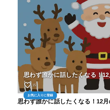
思わず誰かに話したくなる！1
favorite_border
15
お気に入りに登録
思わず誰かに話したくなる！12