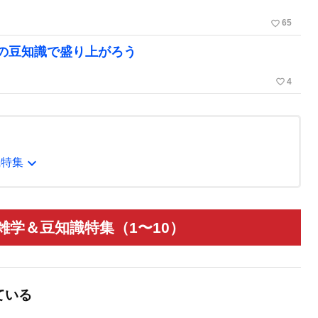
favorite_border
65
の豆知識で盛り上がろう
favorite_border
4
expand_more
識特集
雑学＆豆知識特集（1〜10）
ている