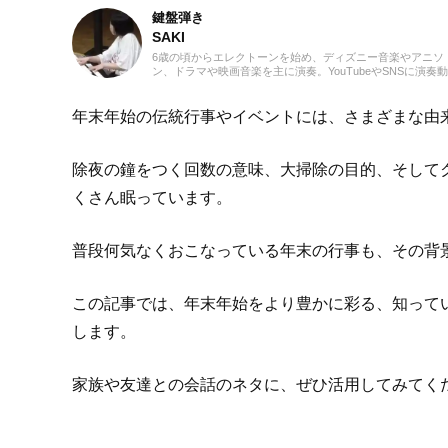
鍵盤弾き
SAKI
6歳の頃からエレクトーンを始め、ディズニー音楽やアニソ
ン、ドラマや映画音楽を主に演奏。YouTubeやSNSに演奏
を投稿したり、コンサート活動をしたりしています。エレ
ーンの経験を活かし、学生時代にはシンセサイザーやピア
はじめ、学校主催のイベントにも出演。ライターとしては
年末年始の伝統行事やイベントには、さまざまな由
楽関連記事だけでなくさまざまなジャンルの記事に触れて
ので、これまでの経験を活かしながら「やってみたい！」
いてみたい！」思えるような記事を届けられたらと思って
除夜の鐘をつく回数の意味、大掃除の目的、そして
す！
くさん眠っています。
普段何気なくおこなっている年末の行事も、その背
この記事では、年末年始をより豊かに彩る、知ってい
します。
家族や友達との会話のネタに、ぜひ活用してみてく