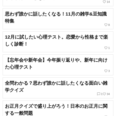
favorite_border
14
思わず誰かに話したくなる！11月の雑学&豆知識
特集
favorite_border
8
12月に試したい心理テスト。恋愛から性格まで楽
しく診断！
favorite_border
1
【忘年会や新年会】今年振り返りや、新年に向け
た心理テスト
favorite_border
3
全問わかる？思わず誰かに話したくなる面白い雑
学クイズ
chat_bubble_outline
favorite_border
1
34
お正月クイズで盛り上がろう！日本のお正月に関
する一般問題