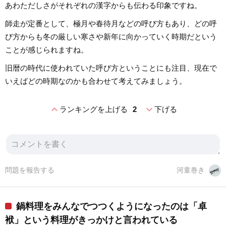
あわただしさがそれぞれの漢字からも伝わる印象ですね。
師走が定番として、極月や春待月などの呼び方もあり、どの呼
び方からも冬の厳しい寒さや新年に向かっていく時期だという
ことが感じられますね。
旧暦の時代に使われていた呼び方ということにも注目、現在で
いえばどの時期なのかも合わせて考えてみましょう。
expand_less
expand_more
ランキングを上げる
2
下げる
問題を報告する
河童巻き
鍋料理をみんなでつつくようになったのは「卓
袱」という料理がきっかけと言われている