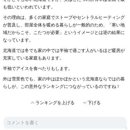
も低いといわれています。
その理由は、多くの家庭でストーブやセントラルヒーティング
が普及し、部屋全体を暖める暮らしが一般的のため、「寒い地
域だからこそ、こたつが必要」というイメージとは逆の結果に
なっています。
北海道では冬でも家の中では半袖で過ごす人がいるほど暖房が
充実している家庭もあります。
半袖でアイスを食べたりもします。
外は雪景色でも、家の中はぽかぽかという北海道ならではの暮
らしが、この意外なランキングにつながっているのですね！
expand_less
expand_more
ランキングを上げる
下げる