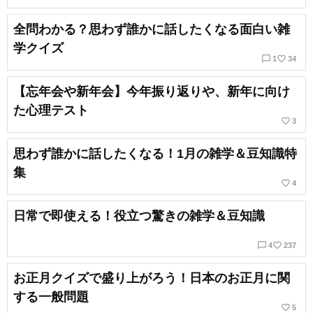
全問わかる？思わず誰かに話したくなる面白い雑
学クイズ
chat_bubble_outline
favorite_border
1
34
【忘年会や新年会】今年振り返りや、新年に向け
た心理テスト
favorite_border
3
思わず誰かに話したくなる！1月の雑学＆豆知識特
集
favorite_border
4
日常で即使える！役立つ驚きの雑学＆豆知識
chat_bubble_outline
favorite_border
4
237
お正月クイズで盛り上がろう！日本のお正月に関
する一般問題
favorite_border
5