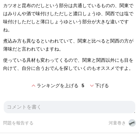
カツオと昆布のだしという部分は共通しているものの、関東で
はみりんや酒で味付けしただしと濃口しょうゆ、関西では塩で
味付けしただしと薄口しょうゆという部分が大きな違いです
ね。
煮込み方も異なるといわれていて、関東と比べると関西の方が
薄味だと言われていますね。
使っている具材も変わってくるので、関東と関西以外にも目を
向けて、自分に合うおでんを探していくのもオススメですよ。
expand_less
expand_more
ランキングを上げる
5
下げる
問題を報告する
河童巻き