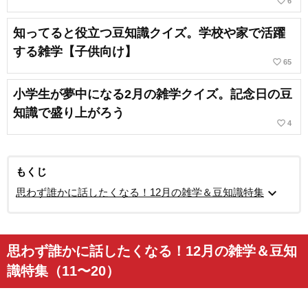
favorite_border
6
知ってると役立つ豆知識クイズ。学校や家で活躍
する雑学【子供向け】
favorite_border
65
小学生が夢中になる2月の雑学クイズ。記念日の豆
知識で盛り上がろう
favorite_border
4
もくじ
expand_more
思わず誰かに話したくなる！12月の雑学＆豆知識特集
思わず誰かに話したくなる！12月の雑学＆豆知
識特集（11〜20）