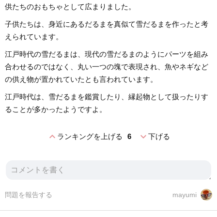
供たちのおもちゃとして広まりました。
子供たちは、身近にあるだるまを真似て雪だるまを作ったと考
えられています。
江戸時代の雪だるまは、現代の雪だるまのようにパーツを組み
合わせるのではなく、丸い一つの塊で表現され、魚やネギなど
の供え物が置かれていたとも言われています。
江戸時代は、雪だるまを鑑賞したり、縁起物として扱ったりす
ることが多かったようですよ。
expand_less
expand_more
ランキングを上げる
6
下げる
問題を報告する
mayumi