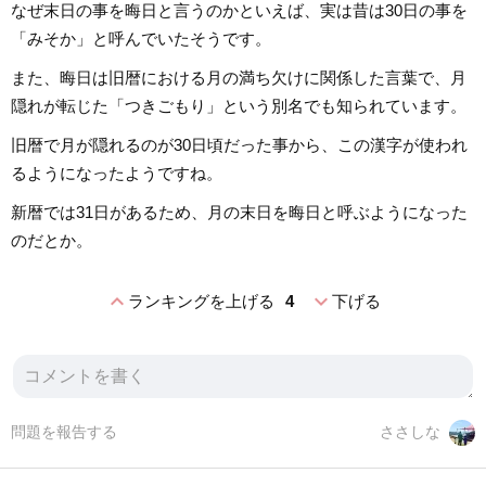
なぜ末日の事を晦日と言うのかといえば、実は昔は30日の事を
「みそか」と呼んでいたそうです。
また、晦日は旧暦における月の満ち欠けに関係した言葉で、月
隠れが転じた「つきごもり」という別名でも知られています。
旧暦で月が隠れるのが30日頃だった事から、この漢字が使われ
るようになったようですね。
新暦では31日があるため、月の末日を晦日と呼ぶようになった
のだとか。
expand_less
expand_more
ランキングを上げる
4
下げる
問題を報告する
ささしな