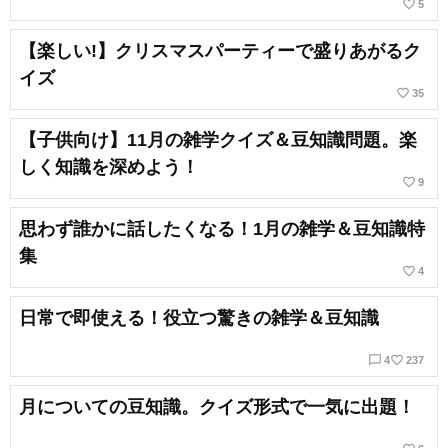
favorite_border
5
【楽しい!】クリスマスパーティーで盛りあがるク
イズ
favorite_border
35
【子供向け】11月の雑学クイズ＆豆知識問題。楽
しく知識を深めよう！
favorite_border
9
思わず誰かに話したくなる！1月の雑学＆豆知識特
集
favorite_border
4
日常で即使える！役立つ驚きの雑学＆豆知識
chat_bubble_outline
favorite_border
4
237
月についての豆知識。クイズ形式で一気に出題！