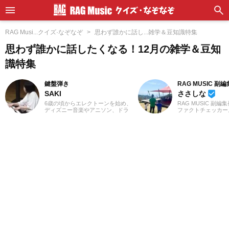
RAG Musi...クイズ·なぞなぞ
思わず誰かに話し...雑学＆豆知識特集
思わず誰かに話したくなる！12月の雑学＆豆知
識特集
鍵盤弾き
RAG MUSIC 副
SAKI
ささしな
beenhere
6歳の頃からエレクトーンを始め、
RAG MUSIC 副編
ディズニー音楽やアニソン、ドラ
ファクトチェッカー
マや映画音楽を主に演奏。
を子育て中のママ、
YouTubeやSNSに演奏動画を投稿
します。学生時代は
したり、コンサート活動をしたり
専門学校で音響・照
しています。エレクトーンの経験
など幅広く学び、総
を活かし、学生時代にはシンセサ
出からクリエイティ
イザーやピアノもはじめ、学校主
基礎まで身につけま
催のイベントにも出演。ライター
は現職である音楽制
としては、音楽関連記事だけでな
し、現在に至るまで
くさまざまなジャンルの記事に触
畑にて経験を積み、
れてきたので、これまでの経験を
様な業務に取り組ん
活かしながら「やってみたい！」
在は自分なりに子育
「聴いてみたい！」思えるような
んだこと、日々子供
記事を届けられたらと思っていま
で感じたことや知っ
す！
しながら、子供向け
に担当しています。
さんのお役に立てれ