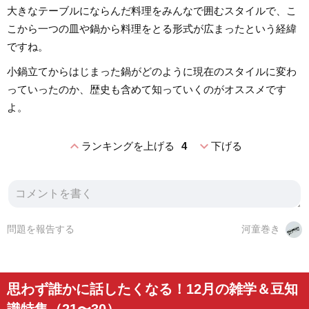
大きなテーブルにならんだ料理をみんなで囲むスタイルで、こ
こから一つの皿や鍋から料理をとる形式が広まったという経緯
ですね。
小鍋立てからはじまった鍋がどのように現在のスタイルに変わ
っていったのか、歴史も含めて知っていくのがオススメです
よ。
expand_less
expand_more
ランキングを上げる
4
下げる
問題を報告する
河童巻き
思わず誰かに話したくなる！12月の雑学＆豆知
識特集（21〜30）