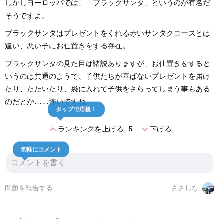
しかしヨーロッパでは、「ブラックサンタ」というのが有名だ
そうですよ。
ブラックサンタはプレゼントをくれる赤いサンタクロースとは
違い、悪い子にお仕置きをする存在。
ブラックサンタの見た目は諸説ありますが、お仕置きをすると
いうのは共通のようで、子供たちが喜ばないプレゼントを届け
たり、たたいたり、袋に入れて子供をさらってしまう事もある
のだとか……怖いですね。
タップで応援！
expand_less
expand_more
ランキングを上げる
5
下げる
気軽にコメント
問題を報告する
ささしな