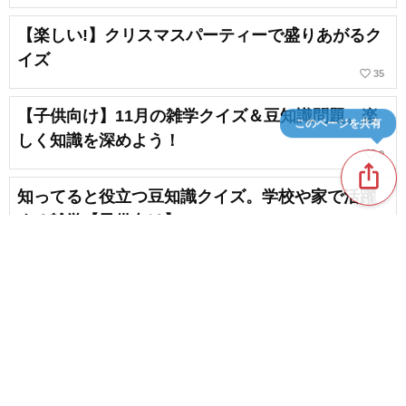
【楽しい!】クリスマスパーティーで盛りあがるク
イズ
favorite_border
35
【子供向け】11月の雑学クイズ＆豆知識問題。楽
このページを共有
しく知識を深めよう！
favorite_border
9
ios_share
知ってると役立つ豆知識クイズ。学校や家で活躍
する雑学【子供向け】
favorite_border
65
月についての豆知識。クイズ形式で一気に出題！
favorite_border
6
content_copy
小学生が夢中になる2月の雑学クイズ。記念日の豆
favorite_border
知識で盛り上がろう
favorite_border
4