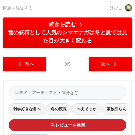
問題を報告する
けぴこ
chevron_right
続きを読む
雪の妖精として人気のシマエナガは冬と夏では見
た目が大きく変わる
chevron_left
chevron_right
前へ
3/5
次へ
search
雑学好きな君へ
冬の夜長
へえそっか
家族団らん
search
レビューを検索