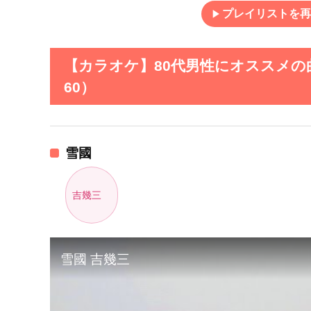
play_arrow
プレイリストを再
【カラオケ】80代男性にオススメの
60）
雪國
吉幾三
雪國 吉幾三