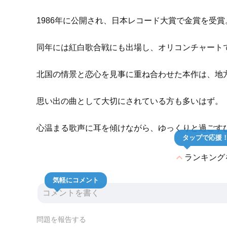
1986年に公開され、日本レコード大賞で金賞を受賞
同年には紅白歌合戦にも出場し、オリコンチャート
北国の情景と恋心を見事に重ね合わせた本作は、地
思い出の曲として大切にされている方も多いはず。
心温まる歌声に耳を傾けながら、ゆっくりと過ごす
タップで応援
expand_less
ランキング
気軽にコメント
問題を報告する