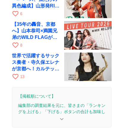
異色編成】山形発RIM
が初全国ツアーで8月
favorite_border
6
17日にRAGへ
【35年の轟音、京都
へ】山本恭司×満園兄
弟のWILD FLAGが8
月6日にRAGでライブ
favorite_border
8
世界で活躍するサック
ス奏者・寺久保エレナ
が京都へ！カルテッ
ト・ツアー京都公演を
favorite_border
13
10月28日に開催
【掲載順について】
編集部の調査結果を元に、皆さまの「ランキン
グを上げる」「下げる」ボタンの合計も加味し
て決まります。
keyboard_arrow_down
【更新履歴】