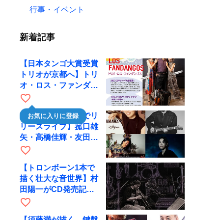
行事・イベント
新着記事
【日本タンゴ大賞受賞
トリオが京都へ】トリ
オ・ロス・ファンダン
ゴスが10月9日にRAG
favorite_border
で公演
【川口千里、京都でリ
お気に入りに登録
リースライブ】菰口雄
矢・高橋佳輝・友田ジ
ュンと9月28日にRAG
favorite_border
へ
【トロンボーン1本で
描く壮大な音世界】村
田陽一がCD発売記念
ツアーで9月4日に京
favorite_border
都へ
【須藤満が描く、鍵盤