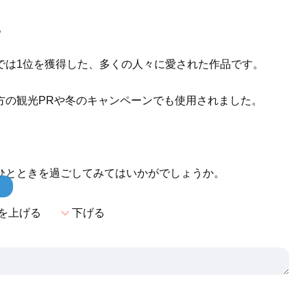
。
では1位を獲得した、多くの人々に愛された作品です。
方の観光PRや冬のキャンペーンでも使用されました。
ひとときを過ごしてみてはいかがでしょうか。
！
expand_more
を上げる
下げる