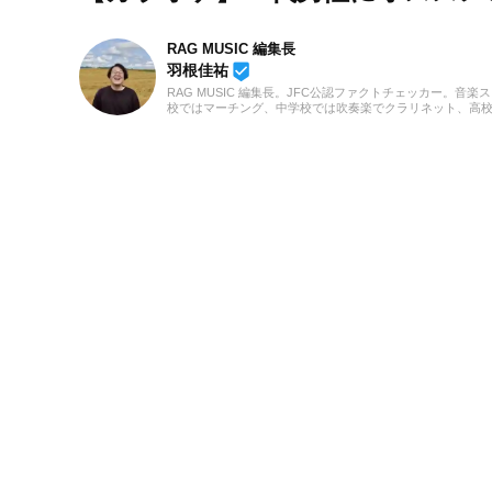
RAG MUSIC 編集長
beenhere
羽根佳祐
RAG MUSIC 編集長。JFC公認ファクトチェッカー。音楽
校ではマーチング、中学校では吹奏楽でクラリネット、高
の音楽フェスの紹介記事やライブレポートなど、自身の音
のロックはもちろん、最近ではJ-POPも広く好んで聴いて