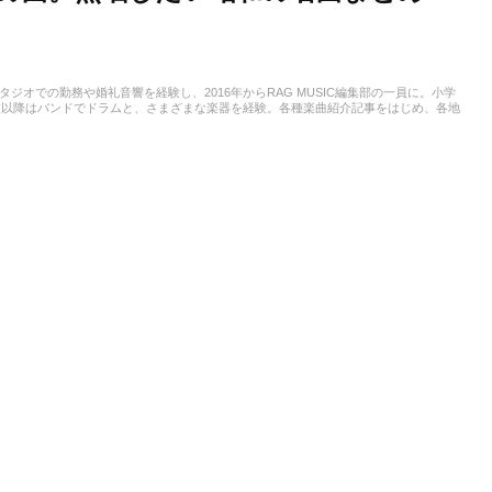
スタジオでの勤務や婚礼音響を経験し、2016年からRAG MUSIC編集部の一員に。小学
校以降はバンドでドラムと、さまざまな楽器を経験。各種楽曲紹介記事をはじめ、各地
楽活動やこれまでの業務で培った経験を元に日々記事を制作しています。音楽は国内外
います。