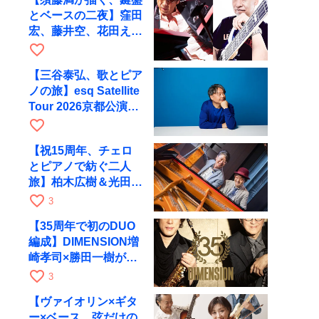
とベースの二夜】窪田
宏、藤井空、花田えみ
と京都RAGで共演
favorite_border
【三谷泰弘、歌とピア
ノの旅】esq Satellite
Tour 2026京都公演を
10月に開催
favorite_border
【祝15周年、チェロ
とピアノで紡ぐ二人
旅】柏木広樹＆光田健
一が11月12日に京都
favorite_border
3
RAGへ
【35周年で初のDUO
編成】DIMENSION増
崎孝司×勝田一樹が10
月11日に京都RAGへ
favorite_border
3
【ヴァイオリン×ギタ
ー×ベース、弦だけの