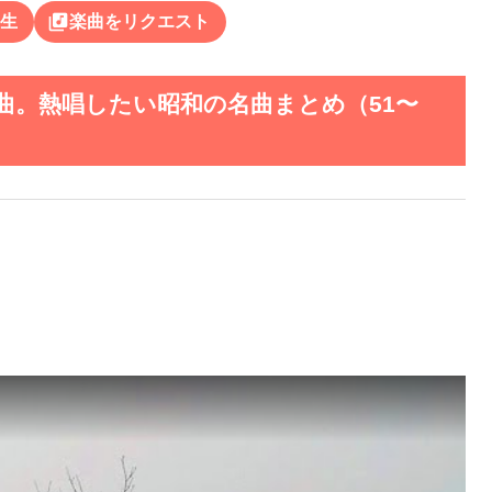
library_music
生
楽曲をリクエスト
曲。熱唱したい昭和の名曲まとめ（51〜