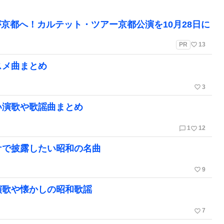
京都へ！カルテット・ツアー京都公演を10月28日に
favorite_border
PR
13
スメ曲まとめ
favorite_border
3
い演歌や歌謡曲まとめ
chat_bubble_outline
favorite_border
1
12
ケで披露したい昭和の名曲
favorite_border
9
演歌や懐かしの昭和歌謡
favorite_border
7