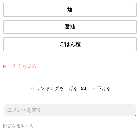
塩
醤油
ごはん粒
こたえを見る
expand_less
expand_more
ランキングを上げる
53
下げる
問題を報告する