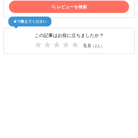
search
レビューを検索
★で教えてください
この記事はお役に立ちましたか？
★
★
★
★
★
5.0
（2人）