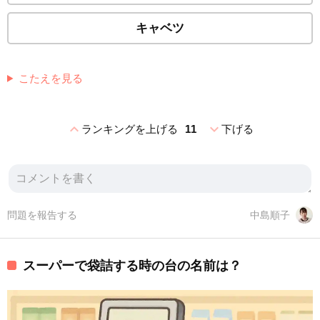
キャベツ
こたえを見る
expand_less
expand_more
ランキングを上げる
11
下げる
問題を報告する
中島順子
スーパーで袋詰する時の台の名前は？