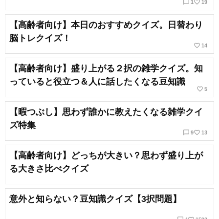
chat_bubble_outline
favorite_border
1
19
【高齢者向け】本日のおすすめクイズ。日替わり
脳トレクイズ！
favorite_border
14
【高齢者向け】盛り上がる２択の雑学クイズ。知
っていると役立つ＆人に話したくなる豆知識
favorite_border
5
【暇つぶし】思わず誰かに教えたくなる雑学クイ
ズ特集
chat_bubble_outline
favorite_border
9
13
【高齢者向け】どっちが大きい？思わず盛り上が
る大きさ比べクイズ
意外と知らない？豆知識クイズ【3択問題】