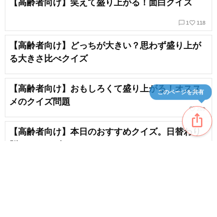
【高齢者向け】笑えて盛り上がる！面白クイズ
chat_bubble_outline
favorite_border
1
118
【高齢者向け】どっちが大きい？思わず盛り上が
る大きさ比べクイズ
【高齢者向け】おもしろくて盛り上がる！オスス
このページを共有
メのクイズ問題
favorite_border
209
ios_share
【高齢者向け】本日のおすすめクイズ。日替わり
脳トレクイズ！
favorite_border
14
【高齢者向け】スポーツ雑学クイズ＆豆知識。簡
単面白い
chat_bubble_outline
favorite_border
1
19
content_copy