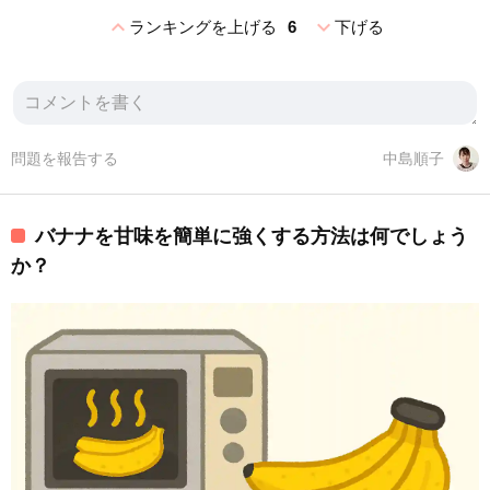
expand_less
expand_more
ランキングを上げる
6
下げる
問題を報告する
中島順子
バナナを甘味を簡単に強くする方法は何でしょう
か？