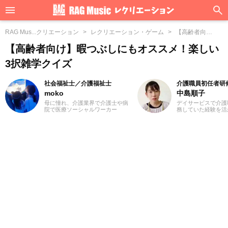
RAG Mus...クリエーション
レクリエーション・ゲーム
【高齢者向
け】...3択雑学クイズ
【高齢者向け】暇つぶしにもオススメ！楽しい
3択雑学クイズ
社会福祉士／介護福祉士
介護職員初任者研
moko
中島順子
母に憧れ、介護業界で介護士や病
デイサービスで介護
院で医療ソーシャルワーカー
務していた経験を活
（MSW）をしておりました3児の
福祉系ライターとし
ママ、mokoと申します。前職での
イティングにとどま
経験を活かして、主に介護に関す
ザイン、イラストの
る記事を執筆してまいります。ど
の場を広げたいと思
うぞよろしくお願いいたします。
社会福祉士を目指し
た3人子育てママで