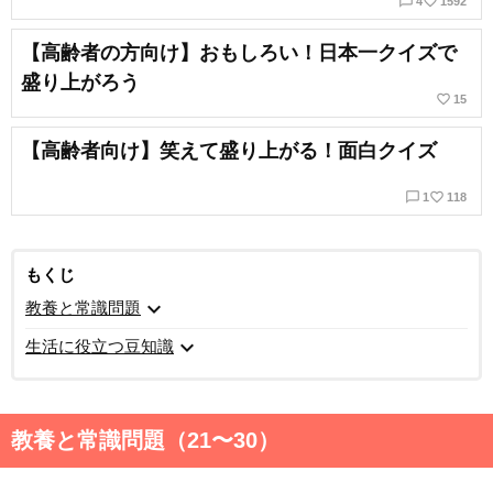
chat_bubble_outline
favorite_border
4
1592
【高齢者の方向け】おもしろい！日本一クイズで
盛り上がろう
favorite_border
15
【高齢者向け】笑えて盛り上がる！面白クイズ
chat_bubble_outline
favorite_border
1
118
もくじ
expand_more
教養と常識問題
expand_more
生活に役立つ豆知識
教養と常識問題（21〜30）