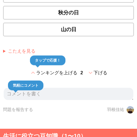
秋分の日
山の日
こたえを見る
タップで応援！
expand_less
expand_more
ランキングを上げる
2
下げる
気軽にコメント
問題を報告する
羽根佳祐
生活に役立つ豆知識（1〜10）