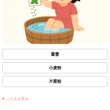
重曹
小麦粉
片栗粉
こたえを見る