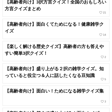
【高齢者向け】3択方言クイズ！全国のおもしろい
方言クイズまとめ
favorite_border
21
【高齢者向け】面白くてためになる！健康雑学ク
イズ
favorite_border
14
【楽しく解ける歴史クイズ】高齢者の方も答えや
すい簡単3択クイズ！
favorite_border
2
【高齢者向け】盛り上がる２択の雑学クイズ。知
っていると役立つ＆人に話したくなる豆知識
favorite_border
5
【高齢者向け】面白い！ためになる雑学クイズ集
favorite_border
3