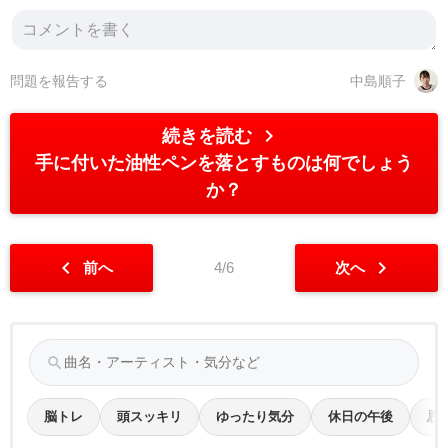
問題を報告する
中島順子
chevron_right
続きを読む
手に付いた油性ペンを落とすものは何でしょう
か？
chevron_left
chevron_right
前へ
4/6
次へ
search
脳トレ
頭スッキリ
ゆったり気分
休日の午後
思