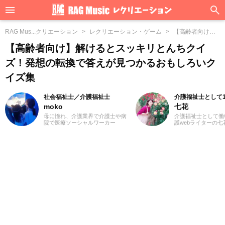
RAG Mus...クリエーション
レクリエーション・ゲーム
【高齢者向け】...
しろいクイズ集
【高齢者向け】解けるとスッキリとんちクイ
ズ！発想の転換で答えが見つかるおもしろいク
イズ集
社会福祉士／介護福祉士
介護福祉士として
moko
七花
母に憧れ、介護業界で介護士や病
介護福祉士として働
院で医療ソーシャルワーカー
護webライターの
（MSW）をしておりました3児の
福祉士を目指したき
ママ、mokoと申します。前職での
のために役立つ仕事
経験を活かして、主に介護に関す
から。デイケアで長
る記事を執筆してまいります。ど
ので、さまざまなレ
うぞよろしくお願いいたします。
ンを体験してきまし
楽に合わせた体操は
る雰囲気になりとて
た。これからも、た
介護関連の記事を通
く文章を届けられた
す。よろしくお願い