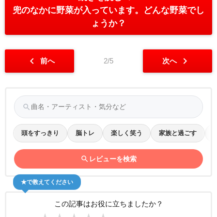
兜のなかに野菜が入っています。どんな野菜でし
ょうか？
chevron_left
chevron_right
前へ
2/5
次へ
search
頭をすっきり
脳トレ
楽しく笑う
家族と過ごす
search
レビューを検索
★で教えてください
この記事はお役に立ちましたか？