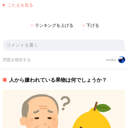
こたえを見る
expand_less
expand_more
ランキングを上げる
下げる
問題を報告する
moko
人から嫌われている果物は何でしょうか？