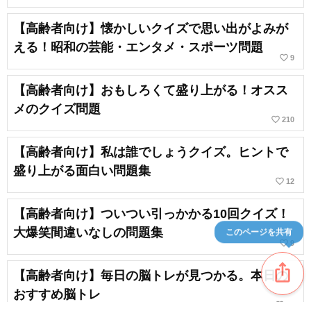
【高齢者向け】懐かしいクイズで思い出がよみが
える！昭和の芸能・エンタメ・スポーツ問題
favorite_border
9
【高齢者向け】おもしろくて盛り上がる！オスス
メのクイズ問題
favorite_border
210
【高齢者向け】私は誰でしょうクイズ。ヒントで
盛り上がる面白い問題集
favorite_border
12
【高齢者向け】ついつい引っかかる10回クイズ！
大爆笑間違いなしの問題集
このページを共有
favorite_border
9
ios_share
【高齢者向け】毎日の脳トレが見つかる。本日の
おすすめ脳トレ
favorite_border
26