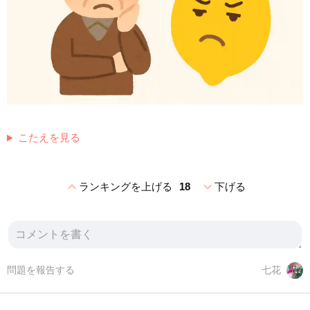
こたえを見る
expand_less
expand_more
ランキングを上げる
18
下げる
問題を報告する
七花