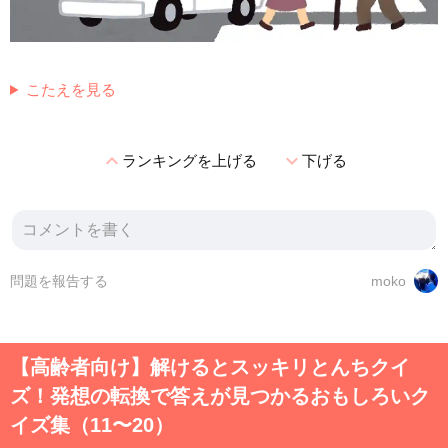
こたえを見る
expand_less
expand_more
ランキングを上げる
下げる
問題を報告する
moko
【高齢者向け】解けるとスッキリとんちクイ
ズ！発想の転換で答えが見つかるおもしろいク
イズ集（11〜20）