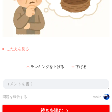
こたえを見る
expand_less
expand_more
ランキングを上げる
下げる
問題を報告する
moko
chevron_right
続きを読む