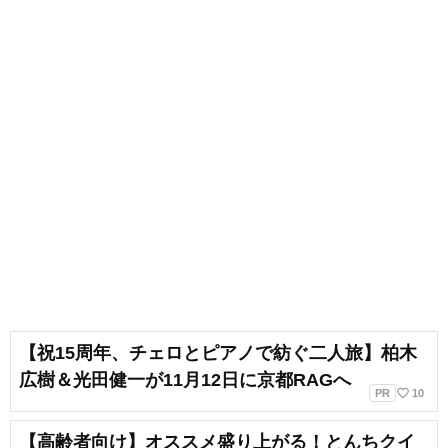
【祝15周年、チェロとピアノで紡ぐ二人旅】柏木
広樹＆光田健一が11月12日に京都RAGへ
favorite_border
PR
10
【高齢者向け】オススメ盛り上がる！とんちクイ