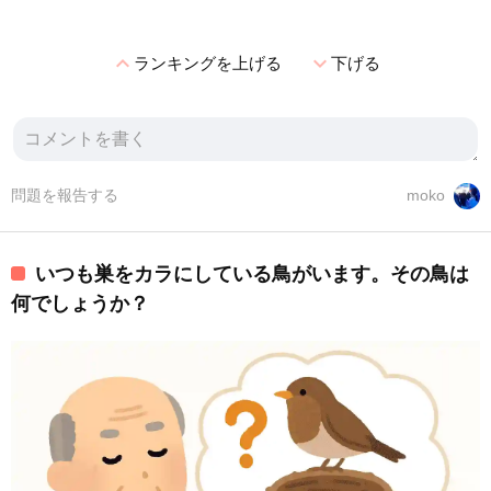
expand_less
expand_more
ランキングを上げる
下げる
問題を報告する
moko
いつも巣をカラにしている鳥がいます。その鳥は
何でしょうか？