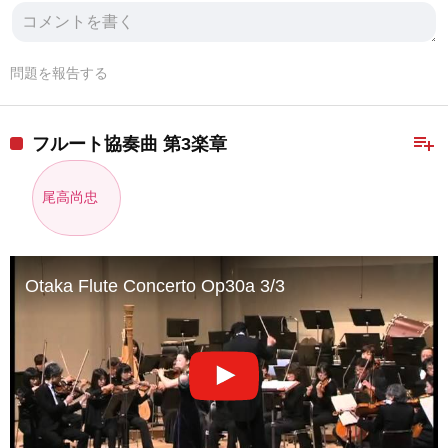
問題を報告する
playlist_add
フルート協奏曲 第3楽章
尾高尚忠
Otaka Flute Concerto Op30a 3/3