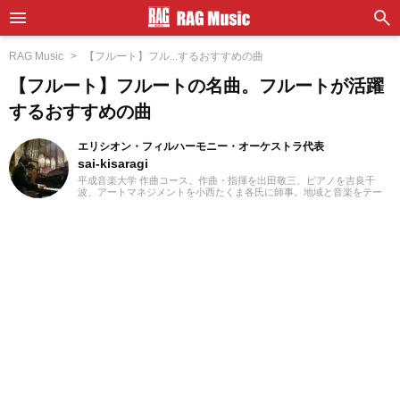
RAG Music
【フルート】フル...するおすすめの曲
【フルート】フルートの名曲。フルートが活躍
するおすすめの曲
エリシオン・フィルハーモニー・オーケストラ代表
sai-kisaragi
平成音楽大学 作曲コース。作曲・指揮を出田敬三、ピアノを吉良千
波、アートマネジメントを小西たくま各氏に師事。地域と音楽をテー
マに地元佐賀県で地域活性化に努めています。九州各地の吹奏楽、オ
ーケストラにコントラバス奏者として活動をおこないながら、2012年9
月に長野県松本市で行われたプロのゲーム・アニメ音楽のオーケスト
ラ「エミネンス・オーケストラ」のオーケストラキャンプ「国境なき
オーケストラ」にコントラバスで参加。2016年CAPCOM九州ツアーで
はオーケストラメンバーとして参加の他、公演スタッフも担当。現在
は佐賀県及び福岡県のゲーム・アニメ演奏楽団「エリシオン・フィル
ハーモニー・オーケストラ」、「福岡ゲームミュージック吹奏楽団」
運営代表、指揮・編曲、広報などを担当しています。