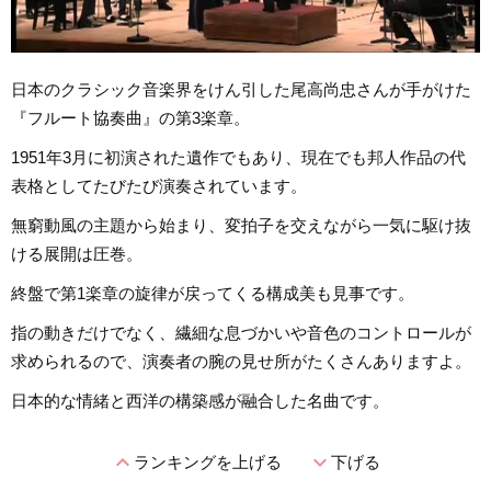
日本のクラシック音楽界をけん引した尾高尚忠さんが手がけた
『フルート協奏曲』の第3楽章。
1951年3月に初演された遺作でもあり、現在でも邦人作品の代
表格としてたびたび演奏されています。
無窮動風の主題から始まり、変拍子を交えながら一気に駆け抜
ける展開は圧巻。
終盤で第1楽章の旋律が戻ってくる構成美も見事です。
指の動きだけでなく、繊細な息づかいや音色のコントロールが
求められるので、演奏者の腕の見せ所がたくさんありますよ。
日本的な情緒と西洋の構築感が融合した名曲です。
expand_less
expand_more
ランキングを上げる
下げる