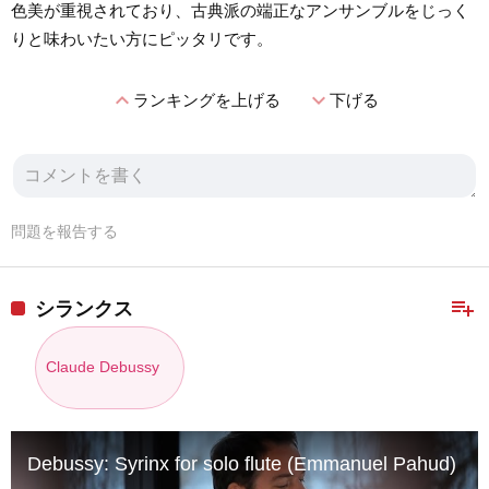
色美が重視されており、古典派の端正なアンサンブルをじっく
りと味わいたい方にピッタリです。
expand_less
expand_more
ランキングを上げる
下げる
問題を報告する
playlist_add
シランクス
Claude Debussy
Debussy: Syrinx for solo flute (Emmanuel Pahud)