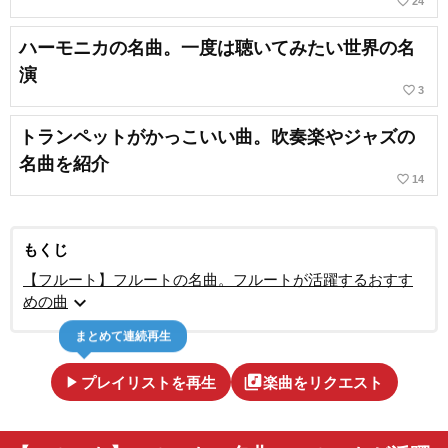
favorite_border
24
ハーモニカの名曲。一度は聴いてみたい世界の名
演
favorite_border
3
トランペットがかっこいい曲。吹奏楽やジャズの
名曲を紹介
favorite_border
14
もくじ
【フルート】フルートの名曲。フルートが活躍するおすす
expand_more
めの曲
まとめて連続再生
play_arrow
library_music
プレイリストを再生
楽曲をリクエスト