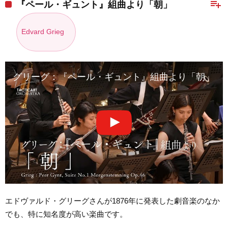
playlist_add
『ペール・ギュント』組曲より「朝」
Edvard Grieg
グリーグ：『ペール・ギュント』組曲より「朝」｜ Grieg : Peer 
エドヴァルド・グリーグさんが1876年に発表した劇音楽のなか
でも、特に知名度が高い楽曲です。