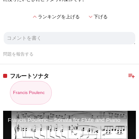
expand_less
expand_more
ランキングを上げる
下げる
問題を報告する
playlist_add
フルートソナタ
Francis Poulenc
Francis Poulenc – Sonata for Flute and Piano