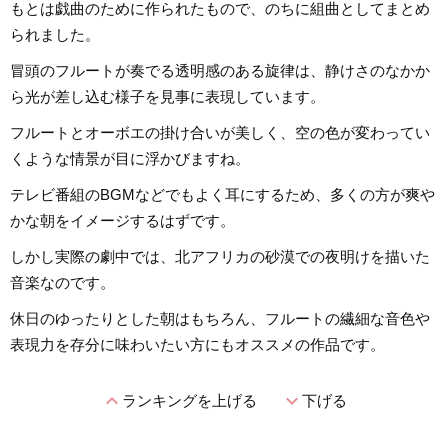
もとは戯曲のために作られたもので、のちに組曲としてまとめ
られました。
冒頭のフルートが奏でる透明感のある旋律は、静けさのなかか
ら光が差し込む様子を見事に表現しています。
フルートとオーボエの掛け合いが美しく、空の色が変わってい
くような情景が目に浮かびますね。
テレビ番組のBGMなどでもよく耳にするため、多くの方が爽や
かな朝をイメージするはずです。
しかし実際の劇中では、北アフリカの砂漠での夜明けを描いた
音楽なのです。
休日のゆったりとした朝はもちろん、フルートの繊細な音色や
表現力を存分に味わいたい方にもオススメの作品です。
expand_less
expand_more
ランキングを上げる
下げる