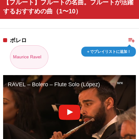
【フルート】フルートの名曲。フルートが活躍
するおすすめの曲（1〜10）
playlist_add
ボレロ
＋でプレイリストに追加！
Maurice Ravel
RAVEL – Bolero – Flute Solo (López)