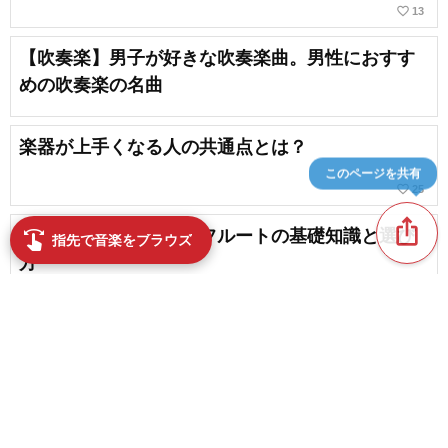
favorite_border
13
【吹奏楽】男子が好きな吹奏楽曲。男性におすす
めの吹奏楽の名曲
楽器が上手くなる人の共通点とは？
このページを共有
favorite_border
25
ios_share
フルートを始めたい！フルートの基礎知識と選び
swipe
指先で音楽をブラウズ
方
【サックスの奥深い魅力】サックスが使われてい
る名曲【2026】
favorite_border
31
content_copy
トランペットがかっこいい曲。吹奏楽やジャズの
名曲を紹介