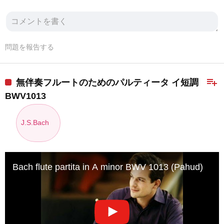
問題を報告する
playlist_add
無伴奏フルートのためのパルティータ イ短調
BWV1013
J.S.Bach
Bach flute partita in A minor BWV 1013 (Pahud)