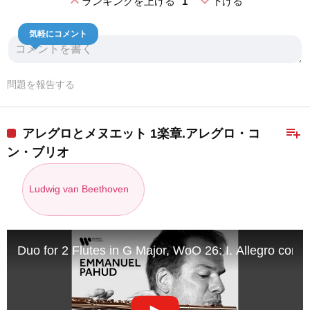
expand_less
expand_more
ランキングを上げる
1
下げる
気軽にコメント
問題を報告する
playlist_add
アレグロとメヌエット 1楽章.アレグロ・コ
ン・ブリオ
Ludwig van Beethoven
Duo for 2 Flutes in G Major, WoO 26: I. Allegro con b