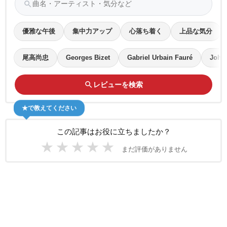
search
優雅な午後
集中力アップ
心落ち着く
上品な気分
尾高尚忠
Georges Bizet
Gabriel Urbain Fauré
Joha
search
レビューを検索
★で教えてください
この記事はお役に立ちましたか？
★
★
★
★
★
まだ評価がありません