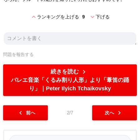
expand_less
expand_more
ランキングを上げる
9
下げる
問題を報告する
chevron_right
続きを読む
バレエ音楽「くるみ割り人形」より「葦笛の踊
り」
Peter Ilyich Tchaikovsky
chevron_left
chevron_right
前へ
2/7
次へ