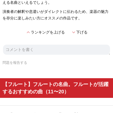
える名曲といえるでしょう。
演奏者の解釈や息遣いがダイレクトに伝わるため、楽器の魅力
を存分に楽しみたい方にオススメの作品です。
expand_less
expand_more
ランキングを上げる
下げる
問題を報告する
【フルート】フルートの名曲。フルートが活躍
するおすすめの曲（11〜20）