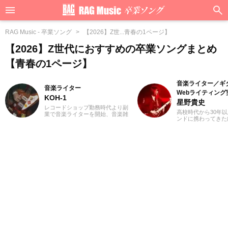
RAG Music - 卒業ソング
【2026】Z世...青春の1ページ】
【2026】Z世代におすすめの卒業ソングまとめ
【青春の1ページ】
音楽ライター／ギ
音楽ライター
Webライティング
KOH-1
星野貴史
レコードショップ勤務時代より副
高校時代から30年
業で音楽ライターを開始、音楽雑
ンドに携わってきた
誌やディスクガイド本、ムック本
楽関連の記事を得意
にwebメディアなどへの寄稿を18
これまでも多くの紹
年以上担当。ライターとしては洋
してきました。ギタ
楽が主戦場ですが、音楽リスナー
たころからハードロ
としては35年以上「好きなものが
メタルといったジャ
好き」をモットーに好奇心を忘れ
すが、邦楽洋楽問わ
ないことを常に心がけています。
まなジャンルに耳を
バンド活動歴あり、作詞作曲を担
しています。2018
当するベーシストという立ち位置
ンスライターとして
でした。演奏経験のある楽器はベ
Webライティング
ース、ギター、ピアノ。40代半ば
ており、またライテ
から英語の勉強を開始、現在も継
も動画編集を勉強し
続中です。
ライベートでは小学
ており、パルクール
習い事のフォローを
しています。