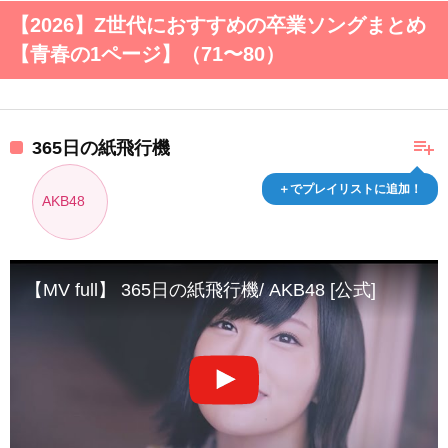
【2026】Z世代におすすめの卒業ソングまとめ
【青春の1ページ】（71〜80）
playlist_add
365日の紙飛行機
＋でプレイリストに追加！
AKB48
【MV full】 365日の紙飛行機/ AKB48 [公式]