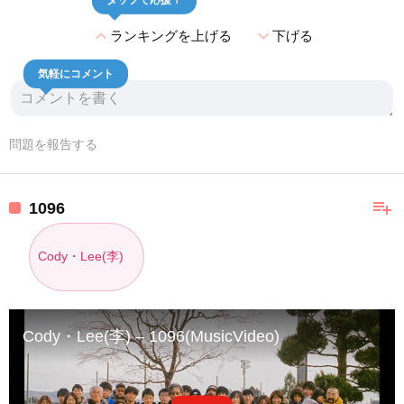
タップで応援！
expand_less
expand_more
ランキングを上げる
下げる
気軽にコメント
問題を報告する
playlist_add
1096
Cody・Lee(李)
Cody・Lee(李) – 1096(MusicVideo)