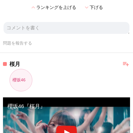
expand_less
expand_more
ランキングを上げる
下げる
問題を報告する
playlist_add
桜月
櫻坂46
櫻坂46『桜月』