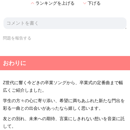
expand_less
expand_more
ランキングを上げる
下げる
問題を報告する
おわりに
Z世代に響く今どきの卒業ソングから、卒業式の定番曲まで幅
広くご紹介しました。
学生の方々の心に寄り添い、希望に満ちあふれた新たな門出を
彩る一曲との出会いがあったなら嬉しく思います。
友との別れ、未来への期待、言葉にしきれない想いを音楽に託
して。