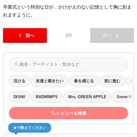
卒業式という特別な日が、かけがえのない記憶として胸に刻ま
れますように。
chevron_left
chevron_right
前へ
9/9
次へ
search
泣ける
友達と聴きたい
春を感じる
前に進む
夜
DISH//
RADWIMPS
Mrs. GREEN APPLE
Snow Man
search
レビューを検索
★で教えてください