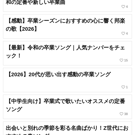
和の定番や新しい卒業曲
favorite_border
4
【感動】卒業シーズンにおすすめの心に響く邦楽
の歌【2026】
favorite_border
4
【最新】令和の卒業ソング｜人気ナンバーをチェ
ック！
favorite_border
15
【2026】20代が思い出す感動の卒業ソング
favorite_border
1
【中学生向け】卒業式で歌いたいオススメの定番
ソング
favorite_border
38
出会いと別れの季節を彩る名曲ばかり！Z世代にお