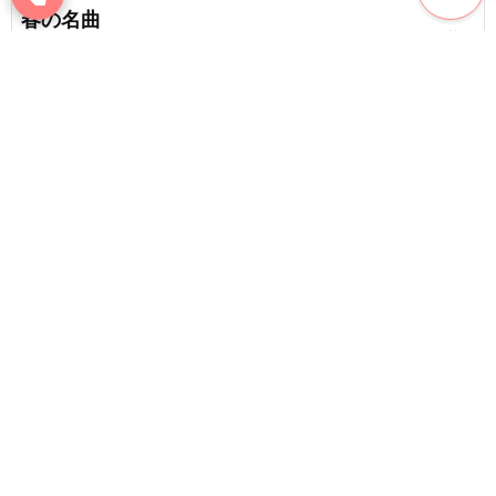
春の名曲
favorite_border
9
【2026】吹奏楽で演奏したい卒業ソング！感動の
J-POPまとめ
favorite_border
11
content_copy
【2026】笑顔で卒業！明るい雰囲気のオススメ卒
業ソング
play_arrow
favorite_border
50
思い出ムービーに使いたい曲。卒業前に思い出を
favorite_border
振り返ろう！
favorite_border
5
【青春】部活引退のときに聴きたい歌まとめ
chat_bubble_outline
favorite_border
1
74
【昭和の卒業ソング】懐かしい？エモい？時代を