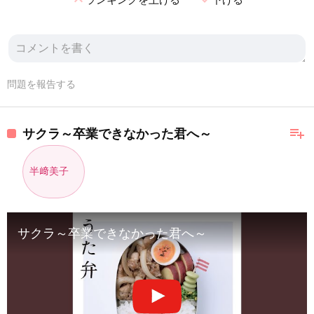
expand_less
expand_more
問題を報告する
playlist_add
サクラ～卒業できなかった君へ～
半﨑美子
サクラ～卒業できなかった君へ～