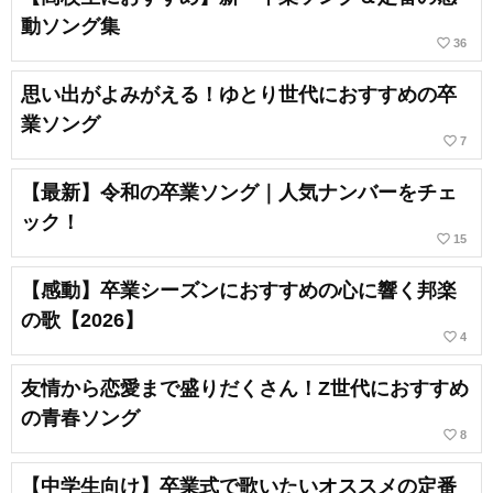
動ソング集
favorite_border
36
思い出がよみがえる！ゆとり世代におすすめの卒
業ソング
favorite_border
7
【最新】令和の卒業ソング｜人気ナンバーをチェ
ック！
favorite_border
15
【感動】卒業シーズンにおすすめの心に響く邦楽
の歌【2026】
favorite_border
4
友情から恋愛まで盛りだくさん！Z世代におすすめ
の青春ソング
favorite_border
8
【中学生向け】卒業式で歌いたいオススメの定番