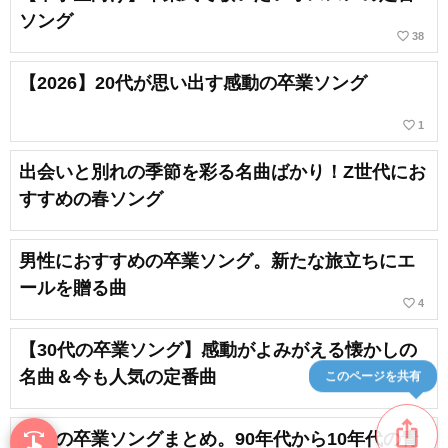
ソング
favorite_border
38
【2026】20代が思い出す感動の卒業ソング
favorite_border
1
出会いと別れの季節を彩る名曲ばかり！Z世代にお
すすめの春ソング
男性におすすめの卒業ソング。新たな旅立ちにエ
ールを贈る曲
favorite_border
4
【30代の卒業ソング】感動がよみがえる懐かしの
名曲＆今も人気の定番曲
このページを共有
ios_share
平成の卒業ソングまとめ。90年代から10年代の青
swipe
指先で音楽をブラウズ