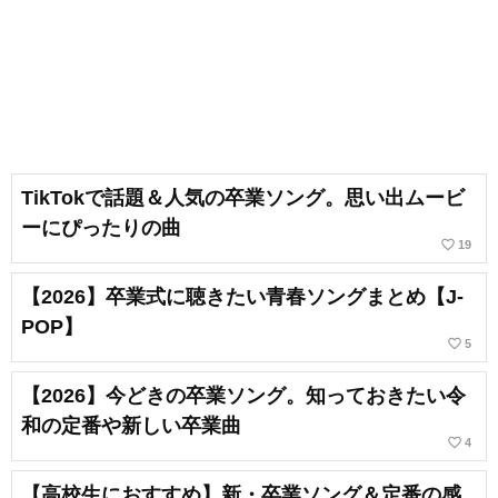
TikTokで話題＆人気の卒業ソング。思い出ムービ
ーにぴったりの曲
favorite_border
19
【2026】卒業式に聴きたい青春ソングまとめ【J-
POP】
favorite_border
5
【2026】今どきの卒業ソング。知っておきたい令
和の定番や新しい卒業曲
favorite_border
4
【高校生におすすめ】新・卒業ソング＆定番の感