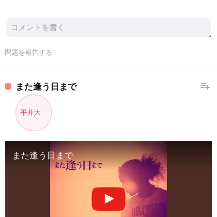
問題を報告する
playlist_add
また逢う日まで
平井大
また逢う日まで