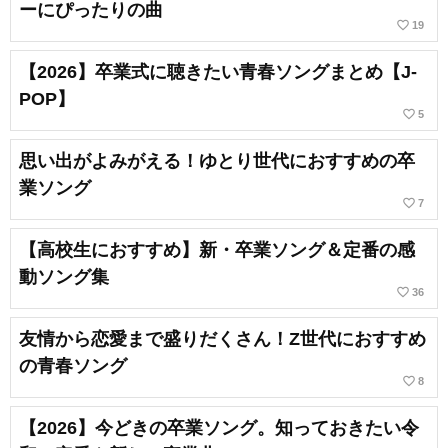
ーにぴったりの曲
favorite_border
19
【2026】卒業式に聴きたい青春ソングまとめ【J-
POP】
favorite_border
5
思い出がよみがえる！ゆとり世代におすすめの卒
業ソング
favorite_border
7
【高校生におすすめ】新・卒業ソング＆定番の感
動ソング集
favorite_border
36
友情から恋愛まで盛りだくさん！Z世代におすすめ
の青春ソング
favorite_border
8
【2026】今どきの卒業ソング。知っておきたい令