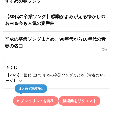
すすめの春ソング
【30代の卒業ソング】感動がよみがえる懐かしの
名曲＆今も人気の定番曲
平成の卒業ソングまとめ。90年代から10年代の青
春の名曲
favorite_border
9
もくじ
【2026】Z世代におすすめの卒業ソングまとめ【青春の1ペ
expand_more
ージ】
まとめて連続再生
play_arrow
library_music
プレイリストを再生
楽曲をリクエスト