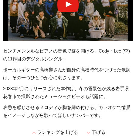
センチメンタルなピアノの音色で幕を開ける、Cody・Lee (李)
の11作目のデジタルシングル。
ボーカルギターの高橋響さんが自身の高校時代をつづった歌詞
は、その一つひとつが心に刺さります。
2023年2月にリリースされた本作は、冬の雪景色が残る岩手県
花巻市で撮影されたミュージックビデオも話題に。
哀愁を感じさせるメロディが胸を締め付ける、カラオケで情景
をイメージしながら歌ってほしいナンバーです。
expand_less
expand_more
ランキングを上げる
下げる