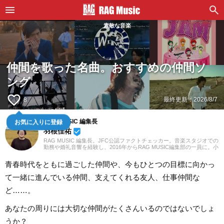
素敵な音楽
仲間を歌った名曲。おすすめの仲間ソ
ング
favorite_border
最終更新：
2026/8/7
8
RAG MUSIC 編集長
お気に入りに登録
羽根佳祐
beenhere
RAG MUSIC 編集長。JFC公認ファクトチェッカー。音楽スタジオでの
勤務や婚礼音響を経験し、2016年からRAG MUSIC編集部の一員に。小
学校ではマーチング、中学校では吹奏楽でクラリネット、高校以降は
バンドでドラムと、さまざまな楽器を経験。各種楽曲紹介記事をはじ
青春時代をともに過ごした仲間や、今もひとつの目標に向かっ
め、各地の音楽フェスの紹介記事やライブレポートなど、自身の音楽
活動やこれまでの業務で培った経験を元に日々記事を制作していま
て一緒に進んでいる仲間、支えてくれる友人、仕事仲間な
す。音楽は国内外のロックはもちろん、最近ではJ-POPも広く好んで
聴いています。
ど……。
あなたの周りには大切な仲間がたくさんいるのではないでしょ
うか？