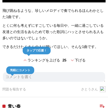
飛び跳ねるような、珍しいメロディで奏でられるほんわかとし
た1曲です。
とくに何も考えずにすごしている毎日や、一緒に過ごしている
友達との生活をあらためて歌った歌詞にハッとさせられる人も
多いのではないでしょうか。
できるだけたくさんの人に聴いてほしい、そんな1曲です。
タップで応援！
expand_less
expand_more
ランキングを上げる
25
下げる
気軽にコメント
問題を報告する
さとうさん
playlist_add
青い春