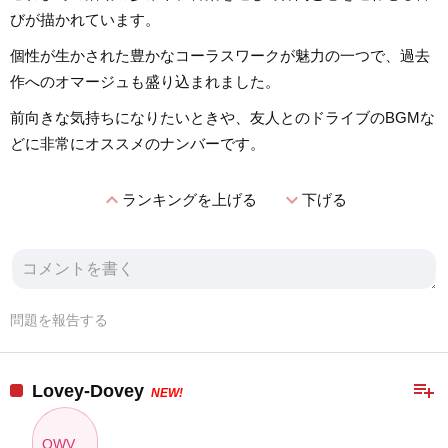
びが描かれています。
個性が生かされた豊かなコーラスワークが魅力の一つで、過去
作へのオマージュも盛り込まれました。
前向きな気持ちになりたいときや、友人とのドライブのBGMな
どに非常にオススメのナンバーです。
expand_less
expand_more
ランキングを上げる
下げる
問題を報告する
playlist_add
Lovey-Dovey
NEW!
OWV