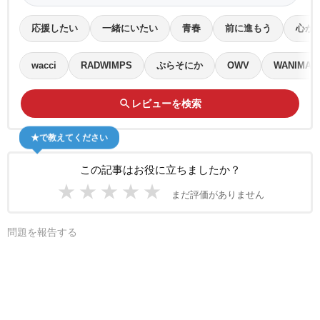
応援したい
一緒にいたい
青春
前に進もう
心が
wacci
RADWIMPS
ぷらそにか
OWV
WANIMA
search
レビューを検索
★で教えてください
この記事はお役に立ちましたか？
★
★
★
★
★
まだ評価がありません
問題を報告する