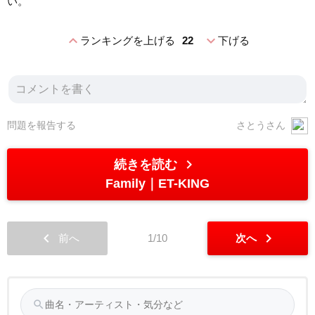
い。
expand_less
expand_more
ランキングを上げる
22
下げる
問題を報告する
さとうさん
chevron_right
続きを読む
Family
ET-KING
chevron_left
chevron_right
前へ
1/10
次へ
search