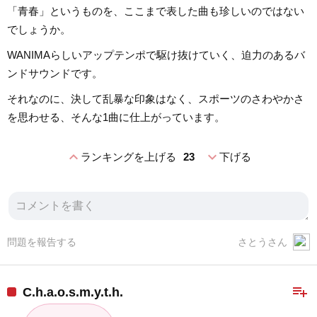
「青春」というものを、ここまで表した曲も珍しいのではない
でしょうか。
WANIMAらしいアップテンポで駆け抜けていく、迫力のあるバ
ンドサウンドです。
それなのに、決して乱暴な印象はなく、スポーツのさわやかさ
を思わせる、そんな1曲に仕上がっています。
expand_less
expand_more
ランキングを上げる
23
下げる
問題を報告する
さとうさん
playlist_add
C.h.a.o.s.m.y.t.h.