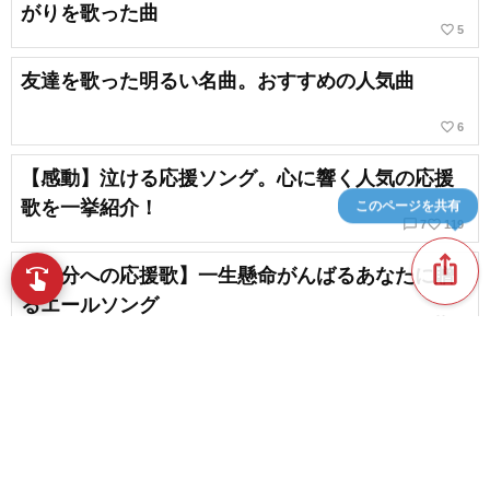
がりを歌った曲
favorite_border
5
友達を歌った明るい名曲。おすすめの人気曲
favorite_border
6
【感動】泣ける応援ソング。心に響く人気の応援
歌を一挙紹介！
このページを共有
chat_bubble_outline
favorite_border
7
119
ios_share
【自分への応援歌】一生懸命がんばるあなたに贈
swipe
指先で音楽をブラウズ
るエールソング
favorite_border
43
【高校生向け】感動する友情ソングまとめ
favorite_border
7
content_copy
夏に聴きたい＆歌いたい友情ソング｜心に響く夏