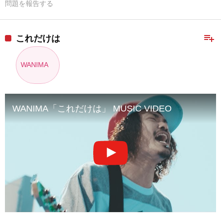
問題を報告する
playlist_add
これだけは
WANIMA
WANIMA「これだけは」 MUSIC VIDEO