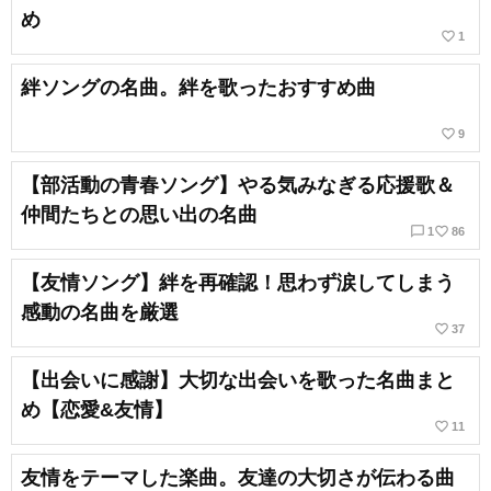
め
favorite_border
1
絆ソングの名曲。絆を歌ったおすすめ曲
favorite_border
9
【部活動の青春ソング】やる気みなぎる応援歌＆
仲間たちとの思い出の名曲
chat_bubble_outline
favorite_border
1
86
【友情ソング】絆を再確認！思わず涙してしまう
感動の名曲を厳選
favorite_border
37
【出会いに感謝】大切な出会いを歌った名曲まと
め【恋愛&友情】
favorite_border
11
友情をテーマした楽曲。友達の大切さが伝わる曲