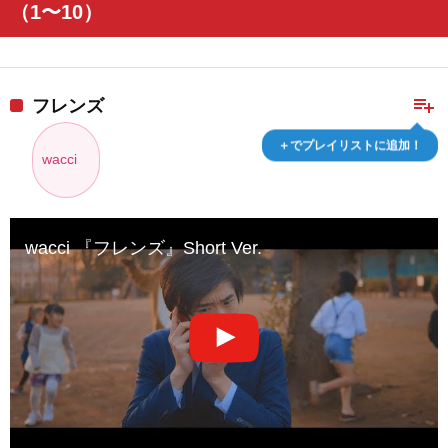
（1〜10）
playlist_add
フレンズ
＋でプレイリストに追加！
wacci
wacci 『フレンズ』Short Ver.