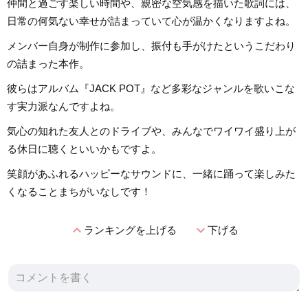
仲間と過ごす楽しい時間や、親密な空気感を描いた歌詞には、
日常の何気ない幸せが詰まっていて心が温かくなりますよね。
メンバー自身が制作に参加し、振付も手がけたというこだわり
の詰まった本作。
彼らはアルバム『JACK POT』など多彩なジャンルを歌いこな
す実力派なんですよね。
気心の知れた友人とのドライブや、みんなでワイワイ盛り上が
る休日に聴くといいかもですよ。
笑顔があふれるハッピーなサウンドに、一緒に踊って楽しみた
くなることまちがいなしです！
expand_less
expand_more
ランキングを上げる
下げる