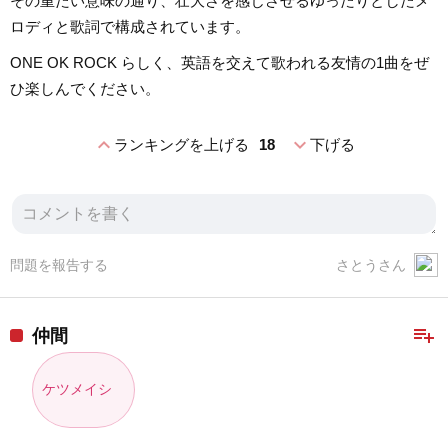
その重たい意味の通り、壮大さを感じさせるゆったりとしたメ
ロディと歌詞で構成されています。
ONE OK ROCK らしく、英語を交えて歌われる友情の1曲をぜ
ひ楽しんでください。
expand_less
expand_more
ランキングを上げる
18
下げる
問題を報告する
さとうさん
playlist_add
仲間
ケツメイシ