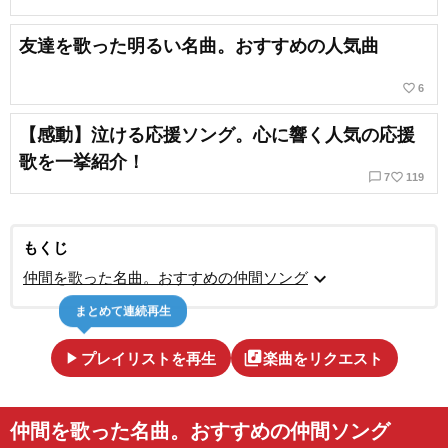
友達を歌った明るい名曲。おすすめの人気曲
favorite_border
6
【感動】泣ける応援ソング。心に響く人気の応援
歌を一挙紹介！
chat_bubble_outline
favorite_border
7
119
もくじ
expand_more
仲間を歌った名曲。おすすめの仲間ソング
まとめて連続再生
play_arrow
library_music
プレイリストを再生
楽曲をリクエスト
仲間を歌った名曲。おすすめの仲間ソング