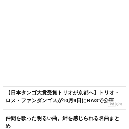
【日本タンゴ大賞受賞トリオが京都へ】トリオ・
ロス・ファンダンゴスが10月9日にRAGで公演
favorite_border
PR
8
仲間を歌った明るい曲。絆を感じられる名曲まと
め