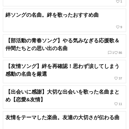
favorite_border
1
絆ソングの名曲。絆を歌ったおすすめ曲
favorite_border
9
【部活動の青春ソング】やる気みなぎる応援歌＆
仲間たちとの思い出の名曲
chat_bubble_outline
favorite_border
1
86
【友情ソング】絆を再確認！思わず涙してしまう
感動の名曲を厳選
favorite_border
37
【出会いに感謝】大切な出会いを歌った名曲まと
め【恋愛&友情】
favorite_border
11
友情をテーマした楽曲。友達の大切さが伝わる曲