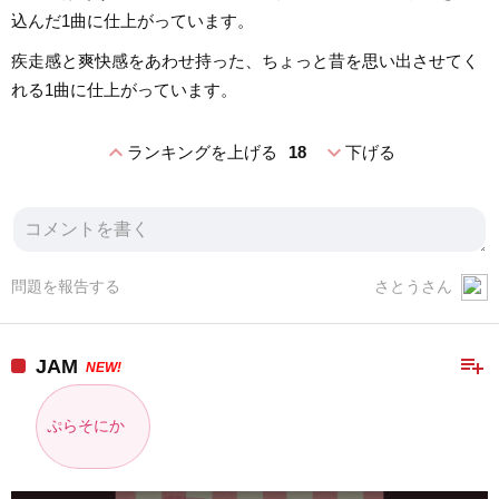
込んだ1曲に仕上がっています。
疾走感と爽快感をあわせ持った、ちょっと昔を思い出させてく
れる1曲に仕上がっています。
expand_less
expand_more
ランキングを上げる
18
下げる
問題を報告する
さとうさん
playlist_add
JAM
NEW!
ぷらそにか