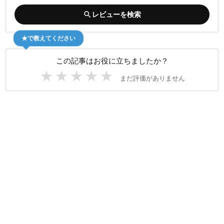
search
レビューを検索
★で教えてください
この記事はお役に立ちましたか？
★
★
★
★
★
まだ評価がありません