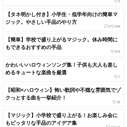
favorite_border
5
【タネ明かし付き】小学生・低学年向けの簡単マ
ジック。やさしい手品のやり方
chat_bubble_outline
favorite_border
2
544
【簡単】学校で盛り上がるマジック。休み時間に
もできるおすすめの手品
favorite_border
675
かわいいハロウィンソング集！子供も大人も楽し
めるキュートな楽曲を厳選
favorite_border
7
【昭和×ハロウィン】怖い歌詞や不穏な雰囲気でゾ
クっとする曲を一挙紹介！
favorite_border
29
【マジック】小学校で盛り上がる！お楽しみ会に
もピッタリな手品のアイデア集