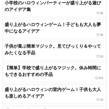
小学校のハロウィンパーティーが盛り上がる遊び
のアイデア集
favorite_border
99
盛り上がるハロウィンゲーム！子どもも大人も夢
中になるアイデア
favorite_border
40
子供が喜ぶ簡単マジック。見てびっくり＆やって
みたくなる手品
favorite_border
53
【簡単】学校で盛り上がるマジック。休み時間に
もできるおすすめの手品
favorite_border
675
盛り上がるハロウィンの室内ゲーム！子供も大人
も楽しめるアイデア
favorite_border
34