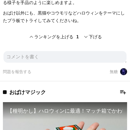
る様子を手品のように楽しめますよ。
おばけ以外にも、黒猫やコウモリなどハロウィンをテーマにし
たプラ板でトライしてみてくださいね。
expand_less
expand_more
ランキングを上げる
1
下げる
問題を報告する
無糖
playlist_add
おばけマジック
【種明かし】ハロウィンに最適！マッチ箱でかわい