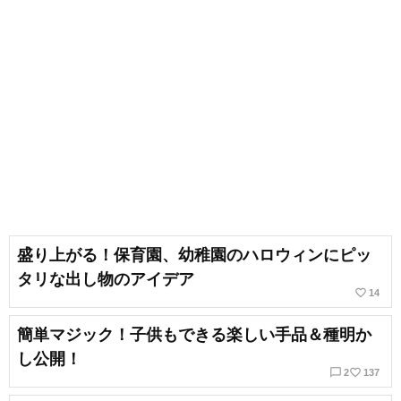
盛り上がる！保育園、幼稚園のハロウィンにピッ
タリな出し物のアイデア
favorite_border
14
簡単マジック！子供もできる楽しい手品＆種明か
し公開！
chat_bubble_outline
favorite_border
2
137