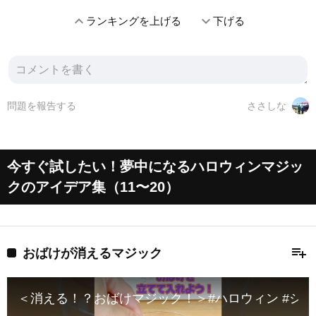
expand_less
expand_more
ランキングを上げる
下げる
問題を報告する
ささしな
今すぐ試したい！夢中になるハロウィンマジッ
クのアイデア集（11〜20）
playlist_add
おばけが消えるマジック
＜消える！？おばけマジック！＞#ハロウィン #シアター #