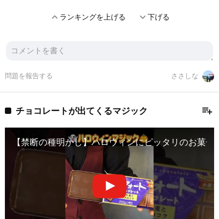
expand_less
expand_more
ランキングを上げる
下げる
問題を報告する
ささしな
playlist_add
チョコレートが出てくるマジック
【禁断の種明かし】ハロウィンにピッタリのお菓子