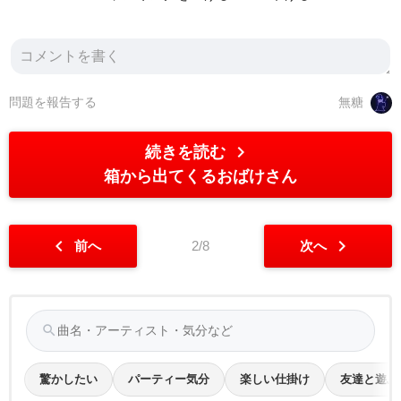
問題を報告する
無糖
chevron_right
続きを読む
箱から出てくるおばけさん
chevron_left
chevron_right
前へ
2/8
次へ
search
驚かしたい
パーティー気分
楽しい仕掛け
友達と遊ぶ