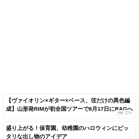
【ヴァイオリン×ギター×ベース、弦だけの異色編
成】山形発RIMが初全国ツアーで8月17日にRAGへ
favorite_border
PR
3
盛り上がる！保育園、幼稚園のハロウィンにピッ
タリな出し物のアイデア