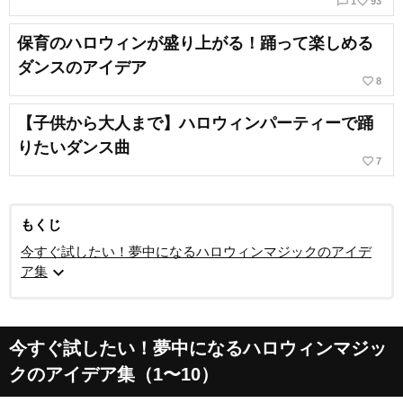
chat_bubble_outline
favorite_border
1
93
保育のハロウィンが盛り上がる！踊って楽しめる
ダンスのアイデア
favorite_border
8
【子供から大人まで】ハロウィンパーティーで踊
りたいダンス曲
favorite_border
7
もくじ
今すぐ試したい！夢中になるハロウィンマジックのアイデ
expand_more
ア集
今すぐ試したい！夢中になるハロウィンマジッ
クのアイデア集（1〜10）