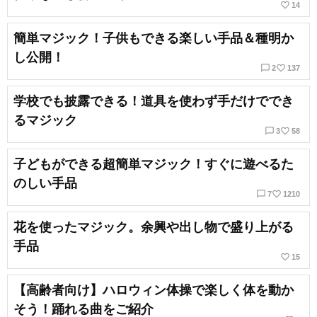
favorite_border
14
簡単マジック！子供もできる楽しい手品＆種明か
し公開！
chat_bubble_outline
favorite_border
2
137
学校でも披露できる！道具を使わず手だけででき
るマジック
chat_bubble_outline
favorite_border
3
58
子どもができる超簡単マジック！すぐに遊べるた
のしい手品
chat_bubble_outline
favorite_border
7
1210
花を使ったマジック。余興や出し物で盛り上がる
手品
favorite_border
15
【高齢者向け】ハロウィン体操で楽しく体を動か
そう！踊れる曲をご紹介