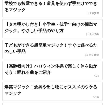
学校でも披露できる！道具を使わず手だけででき
るマジック
chat_bubble_outline
favorite_border
3
58
【タネ明かし付き】小学生・低学年向けの簡単マ
ジック。やさしい手品のやり方
chat_bubble_outline
favorite_border
2
544
子どもができる超簡単マジック！すぐに遊べるた
のしい手品
chat_bubble_outline
favorite_border
7
1210
【高齢者向け】ハロウィン体操で楽しく体を動か
そう！踊れる曲をご紹介
favorite_border
5
爆笑マジック！余興や出し物にオススメのウケる
マジック
favorite_border
89