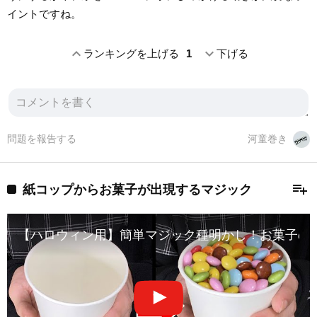
イントですね。
expand_less
expand_more
ランキングを上げる
1
下げる
問題を報告する
河童巻き
playlist_add
紙コップからお菓子が出現するマジック
【ハロウィン用】簡単マジック種明かし！お菓子の出現！| For Hall