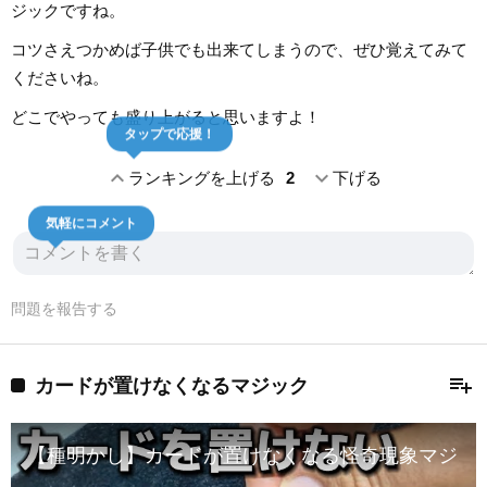
ジックですね。
コツさえつかめば子供でも出来てしまうので、ぜひ覚えてみて
くださいね。
どこでやっても盛り上がると思いますよ！
タップで応援！
expand_less
expand_more
ランキングを上げる
2
下げる
気軽にコメント
問題を報告する
playlist_add
カードが置けなくなるマジック
【種明かし】カードが置けなくなる怪奇現象マジッ