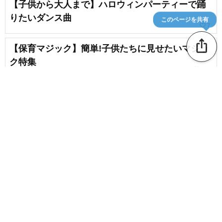
【子供から大人まで】ハロウィンパーティーで踊
りたいダンス曲
このページを共有
favorite_border
7
ios_share
【保育マジック】簡単!子供たちに見せたいマジッ
ク特集
favorite_border
206
指を使ったマジックまとめ。指先だけでできる手
品
favorite_border
727
content_copy
【マジック】小学校で盛り上がる！お楽しみ会に
もピッタリな手品のアイデア集
favorite_border
chat_bubble_outline
favorite_border
1
93
子供が夢中になるハロウィンレクリエーションの
アイデア
favorite_border
222