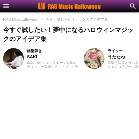
RAG Musi...alloween
今すぐ試したい！...ックのアイデア集
今すぐ試したい！夢中になるハロウィンマジッ
クのアイデア集
鍵盤弾き
ライター
SAKI
うたたね
6歳の頃からエレクトーンを始め、
音楽と写真と食べる
ディズニー音楽やアニソン、ドラ
なメロコアブーム世
マや映画音楽を主に演奏。
以上ライブハウスに
YouTubeやSNSに演奏動画を投稿
す。体力的に夏フェ
したり、コンサート活動をしたり
つらいお年頃。たま
しています。エレクトーンの経験
＆MV用の動画を撮
を活かし、学生時代にはシンセサ
英語が得意ではない
イザーやピアノもはじめ、学校主
トに入ってくる邦ロ
催のイベントにも出演。ライター
きますが、オススメ
としては、音楽関連記事だけでな
邦楽問わず浅く広く
くさまざまなジャンルの記事に触
ます。音楽を聴きな
れてきたので、これまでの経験を
るのが好きでいい感
活かしながら「やってみたい！」
発散でもあります。
「聴いてみたい！」思えるような
記事を届けられたらと思っていま
す！