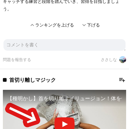
キャッチする練習と段階を踏んでいき、習得を目指しましょ
う。
expand_less
expand_more
ランキングを上げる
下げる
問題を報告する
ささしな
playlist_add
首切り離しマジック
【種明かし】首を切り離すイリュージョン！体を使うマジック