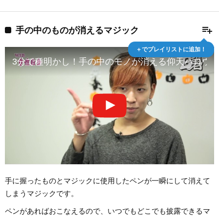
playlist_add
手の中のものが消えるマジック
＋でプレイリストに追加！
3分で種明かし！手の中のモノが消える仰天ハロウ
手に握ったものとマジックに使用したペンが一瞬にして消えて
しまうマジックです。
ペンがあればおこなえるので、いつでもどこでも披露できるマ