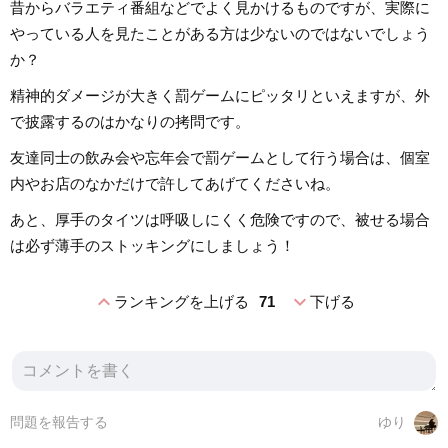
昔からバラエティ番組などでよく見かけるものですが、実際に
やっている人を見たことがある方は少ないのではないでしょう
か？
精神的ダメージが大きく罰ゲームにピッタリといえますが、外
で披露するのはかなりの拷問です。
友達同士の飲み会や忘年会で罰ゲームとして行う場合は、個室
内やお店のなかだけで許してあげてくださいね。
あと、厚手のタイツは呼吸しにくく危険ですので、被せる場合
は必ず薄手のストッキングにしましょう！
expand_less
expand_more
ランキングを上げる
71
下げる
問題を報告する
ゆり