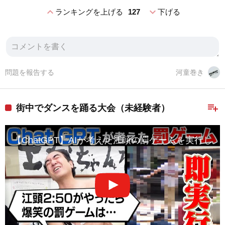
expand_less
expand_more
ランキングを上げる
127
下げる
問題を報告する
河童巻き
playlist_add
街中でダンスを踊る大会（未経験者）
【ChatGPT】AIが考えた江頭の罰ゲームを実行し