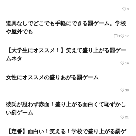
favorite_border
9
道具なしでどこでも手軽にできる罰ゲーム。学校
や屋外でも
chat_bubble_outline
favorite_border
1
17
【大学生にオススメ！】笑えて盛り上がる罰ゲー
ムネタ
favorite_border
14
女性にオススメの盛りあがる罰ゲーム
favorite_border
38
彼氏が思わず赤面！盛り上がる面白くて恥ずかし
い罰ゲーム
favorite_border
21
【定番】面白い！笑える！学校で盛り上がる罰ゲ