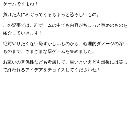
畑にて経験を積み、音楽を軸に多
げたかもしれません
ゲームですよね！
様な業務に取り組んでいます。現
MUSIC』ではK-PO
在は自分なりに子育てについて学
心に担当中。ポップ
負けた人にめぐってくるちょっと恐ろしいもの。
んだこと、日々子供と向き合う中
てきた肌感覚とヒッ
で感じたことや知ったことを活か
編集を心がけていま
しながら、子供向けの記事を中心
この記事では、罰ゲームの中でも内容がちょっと重めのものを
に担当しています。少しでもみな
さんのお役に立てれば幸いです！
紹介していきます！
絶対やりたくない恥ずかしいものから、心理的ダメージの深い
ものまで、さまざまな罰ゲームを集めました。
お互いの関係性なども考慮して、重いといえども最後には笑っ
て終われるアイデアをチョイスしてくださいね！