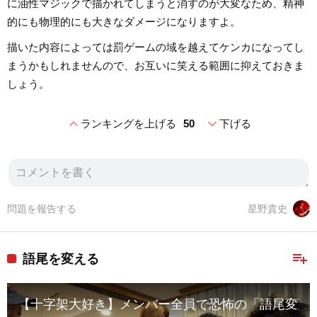
に油性マジックで描かれてしまうと消すのが大変なため、精神
的にも物理的にも大きなダメージになりますよ。
描いた内容によっては罰ゲームの域を越えてケンカになってし
まうかもしれませんので、お互いに笑える範囲に抑えておきま
しょう。
expand_less
expand_more
ランキングを上げる
50
下げる
問題を報告する
星野貴史
playlist_add
語尾を変える
【十字架大好き】メンバー全員で恐怖の「語尾変更