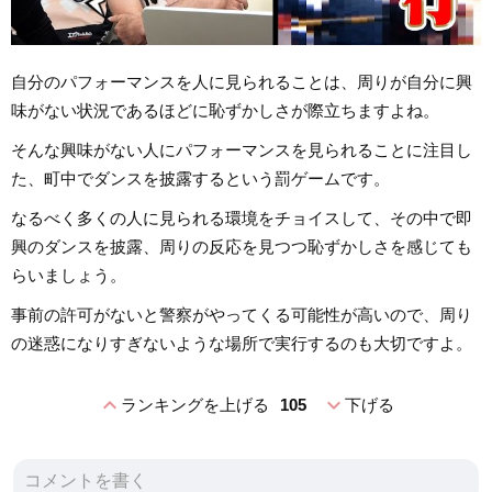
自分のパフォーマンスを人に見られることは、周りが自分に興
味がない状況であるほどに恥ずかしさが際立ちますよね。
そんな興味がない人にパフォーマンスを見られることに注目し
た、町中でダンスを披露するという罰ゲームです。
なるべく多くの人に見られる環境をチョイスして、その中で即
興のダンスを披露、周りの反応を見つつ恥ずかしさを感じても
らいましょう。
事前の許可がないと警察がやってくる可能性が高いので、周り
の迷惑になりすぎないような場所で実行するのも大切ですよ。
expand_less
expand_more
ランキングを上げる
105
下げる