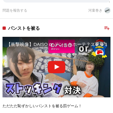
問題を報告する
河童巻き
playlist_add
パンストを被る
【衝撃映像】DAISO or ドン・キホーテ？ストッ
ただただ恥ずかしいパンストを被る罰ゲーム！