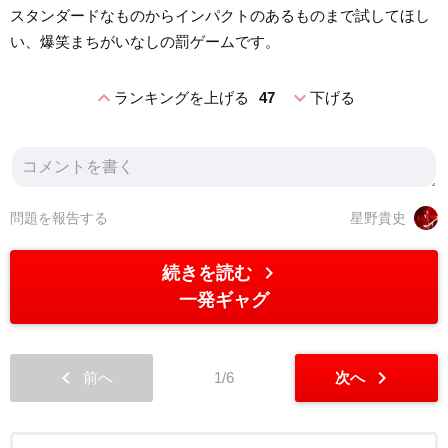
スタンダードなものからインパクトのあるものまで試してほし
い、爆笑まちがいなしの罰ゲームです。
expand_less
expand_more
ランキングを上げる
47
下げる
問題を報告する
星野貴史
chevron_right
続きを読む
一発ギャグ
chevron_left
chevron_right
前へ
1/6
次へ