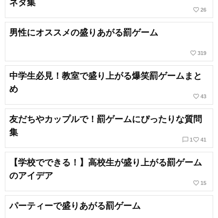
ネタ集
favorite_border
26
男性にオススメの盛りあがる罰ゲーム
favorite_border
319
中学生必見！教室で盛り上がる爆笑罰ゲームまと
め
favorite_border
43
友だちやカップルで！罰ゲームにぴったりな質問
集
chat_bubble_outline
favorite_border
1
41
【学校でできる！】高校生が盛り上がる罰ゲーム
のアイデア
favorite_border
15
パーティーで盛りあがる罰ゲーム