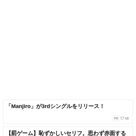
「Manjiro」が3rdシングルをリリース！
favorite_border
PR
58
【罰ゲーム】恥ずかしいセリフ。思わず赤面する