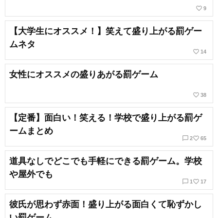
favorite_border
9
【大学生にオススメ！】笑えて盛り上がる罰ゲー
ムネタ
favorite_border
14
女性にオススメの盛りあがる罰ゲーム
favorite_border
38
【定番】面白い！笑える！学校で盛り上がる罰ゲ
ームまとめ
chat_bubble_outline
favorite_border
2
65
道具なしでどこでも手軽にできる罰ゲーム。学校
や屋外でも
chat_bubble_outline
favorite_border
1
17
彼氏が思わず赤面！盛り上がる面白くて恥ずかし
い罰ゲーム