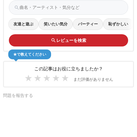
search
友達と遊ぶ
笑いたい気分
パーティー
恥ずかしい
search
レビューを検索
★で教えてください
この記事はお役に立ちましたか？
★
★
★
★
★
まだ評価がありません
問題を報告する