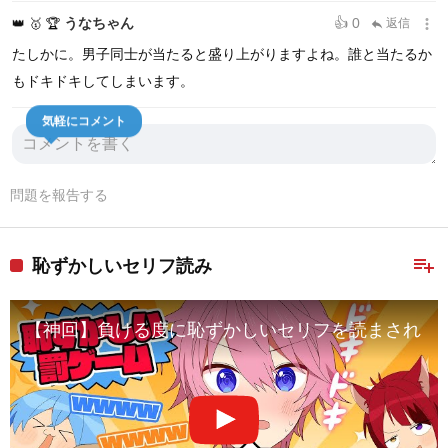
more_vert
うなちゃん
👍 0
👑
🥇
🏆
返信
reply
たしかに。男子同士が当たると盛り上がりますよね。誰と当たるか
もドキドキしてしまいます。
気軽にコメント
問題を報告する
playlist_add
恥ずかしいセリフ読み
【神回】負ける度に恥ずかしいセリフを読まされる