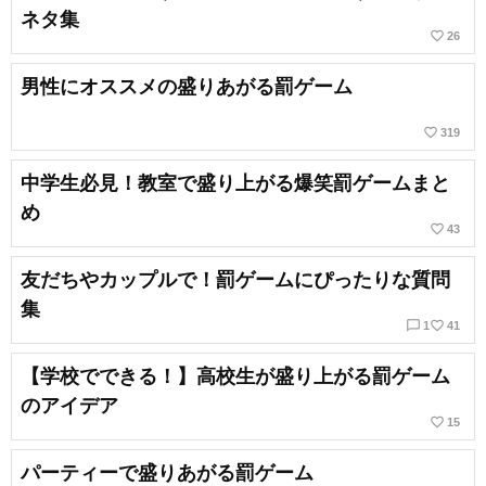
ネタ集
favorite_border
26
男性にオススメの盛りあがる罰ゲーム
favorite_border
319
中学生必見！教室で盛り上がる爆笑罰ゲームまと
め
favorite_border
43
友だちやカップルで！罰ゲームにぴったりな質問
集
chat_bubble_outline
favorite_border
1
41
【学校でできる！】高校生が盛り上がる罰ゲーム
のアイデア
favorite_border
15
パーティーで盛りあがる罰ゲーム