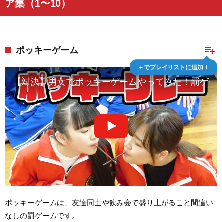
ア集（1〜10）
playlist_add
ポッキーゲーム
＋でプレイリストに追加！
【対決】男女でポッキーゲームやってみた！罰ゲー
ポッキーゲームは、友達同士や飲み会で盛り上がること間違い
なしの罰ゲームです。