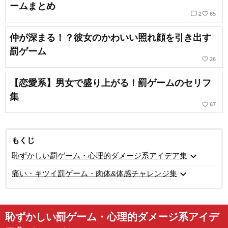
ームまとめ
chat_bubble_outline
favorite_border
2
65
仲が深まる！？彼女のかわいい照れ顔を引き出す
罰ゲーム
favorite_border
26
【恋愛系】男女で盛り上がる！罰ゲームのセリフ
集
favorite_border
67
もくじ
expand_more
恥ずかしい罰ゲーム・心理的ダメージ系アイデア集
expand_more
痛い・キツイ罰ゲーム・肉体&体感チャレンジ集
恥ずかしい罰ゲーム・心理的ダメージ系アイデ