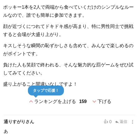
ポッキー1本を2人で両端から食べていくだけのシンプルなルー
ルなので、誰でも簡単に参加できます。
顔が近づくにつれてドキドキ感が高まり、特に男性同士で挑戦
すると会場が大盛り上がり。
キスしそうな瞬間の恥ずかしさも含めて、みんなで楽しめるの
がポイントです。
負けた人も笑顔で終われる、そんな魅力的な罰ゲームをぜひ試
してみてください。
盛り上がること間違いなしですよ！
タップで応援！
expand_less
expand_more
ランキングを上げる
159
下げる
more_vert
通りすがりさん
👍 0
返信
reply
あ