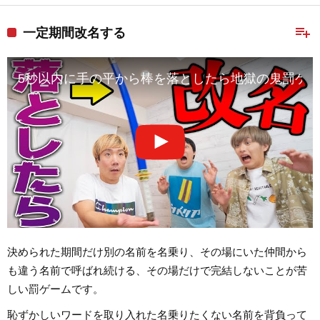
playlist_add
一定期間改名する
5秒以内に手の平から棒を落としたら地獄の鬼罰ゲ
決められた期間だけ別の名前を名乗り、その場にいた仲間から
も違う名前で呼ばれ続ける、その場だけで完結しないことが苦
しい罰ゲームです。
恥ずかしいワードを取り入れた名乗りたくない名前を背負って