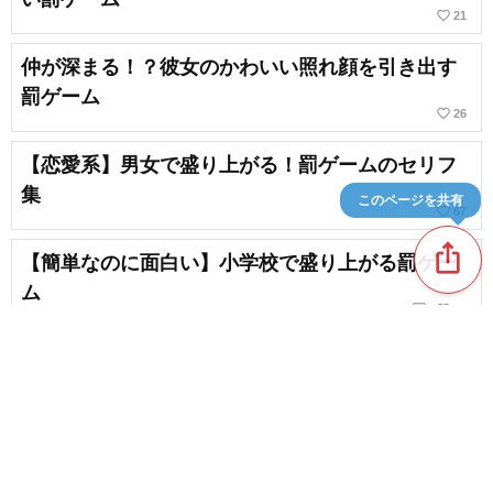
favorite_border
21
仲が深まる！？彼女のかわいい照れ顔を引き出す
罰ゲーム
favorite_border
26
【恋愛系】男女で盛り上がる！罰ゲームのセリフ
集
このページを共有
favorite_border
67
ios_share
【簡単なのに面白い】小学校で盛り上がる罰ゲー
ム
chat_bubble_outline
favorite_border
1
36
忘年会で盛り上がる罰ゲーム！激まずから恥ずか
しい系まで
favorite_border
2
content_copy
電話を使った罰ゲームのアイデア