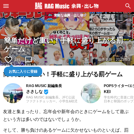
素敵な余興・出し物
簡単だけど重い！手軽に盛り上がる罰
ゲーム
favorite_border
chat_bubble_outline
最終更新：
2025/8/3
139
2
お気に入りに登録
簡単だけど重い！手軽に盛り上がる罰ゲーム
RAG MUSIC 副編集長
POPSライター/
ささしな
KEI
beenhere
RAG MUSIC 副編集長。JFC公認
学生時代に音楽に目
ファクトチェッカー。小学生&幼児
日本と韓国のポップ
を子育て中のママ、ささしなと申
いてきました。Utat
します。学生時代は京都科学技術
の執筆経験があります
友達と集まったり、忘年会や新年会のときにゲームをして遊ぶ
専門学校で音響・照明・映像技術
J-POPと2010年代
など幅広く学び、総合的な舞台演
春。「良いものは良
という方は多いのではないでしょうか。
出からクリエイティブな表現力の
ジャンル問わずに楽
基礎まで身につけました。卒業後
去のお仕事の環境と
は現職である音楽制作会社に入社
年のロックや歌謡曲
そして、勝ち負けのあるゲームに欠かせないものといえば、罰
し、現在に至るまで一貫して制作
にしたことが、「好