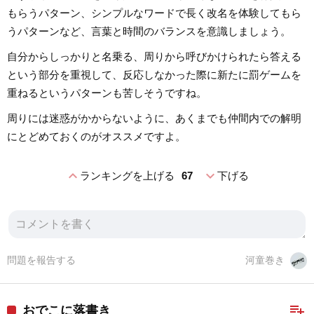
もらうパターン、シンプルなワードで長く改名を体験してもら
うパターンなど、言葉と時間のバランスを意識しましょう。
自分からしっかりと名乗る、周りから呼びかけられたら答える
という部分を重視して、反応しなかった際に新たに罰ゲームを
重ねるというパターンも苦しそうですね。
周りには迷惑がかからないように、あくまでも仲間内での解明
にとどめておくのがオススメですよ。
expand_less
expand_more
ランキングを上げる
67
下げる
問題を報告する
河童巻き
playlist_add
おでこに落書き