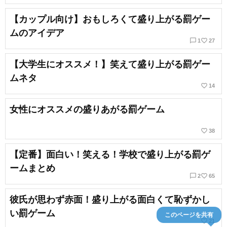
【カップル向け】おもしろくて盛り上がる罰ゲー
ムのアイデア
chat_bubble_outline
favorite_border
1
27
【大学生にオススメ！】笑えて盛り上がる罰ゲー
ムネタ
favorite_border
14
女性にオススメの盛りあがる罰ゲーム
favorite_border
38
【定番】面白い！笑える！学校で盛り上がる罰ゲ
ームまとめ
chat_bubble_outline
favorite_border
2
65
彼氏が思わず赤面！盛り上がる面白くて恥ずかし
い罰ゲーム
このページを共有
favorite_border
21