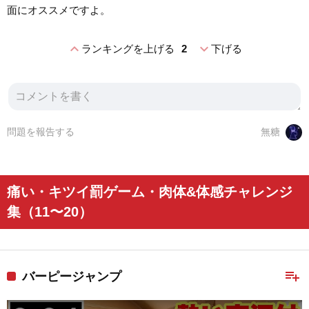
面にオススメですよ。
expand_less
expand_more
ランキングを上げる
2
下げる
問題を報告する
無糖
痛い・キツイ罰ゲーム・肉体&体感チャレンジ
集（11〜20）
playlist_add
バーピージャンプ