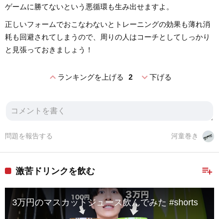
ゲームに勝てないという悪循環も生み出せますよ。
正しいフォームでおこなわないとトレーニングの効果も薄れ消
耗も回避されてしまうので、周りの人はコーチとしてしっかり
と見張っておきましょう！
expand_less
expand_more
ランキングを上げる
2
下げる
問題を報告する
河童巻き
playlist_add
激苦ドリンクを飲む
3万円のマスカットジュース飲んでみた #shorts