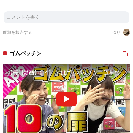
問題を報告する
ゆり
playlist_add
ゴムパッチン
【毎日動画】罰ゲームはゴムパッチン！道具なしでも遊