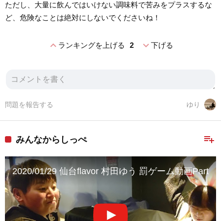
ただし、大量に飲んではいけない調味料で苦みをプラスするな
ど、危険なことは絶対にしないでくださいね！
expand_less
expand_more
ランキングを上げる
2
下げる
問題を報告する
ゆり
playlist_add
みんなからしっぺ
2020/01/29 仙台flavor 村田ゆう 罰ゲーム動画Par