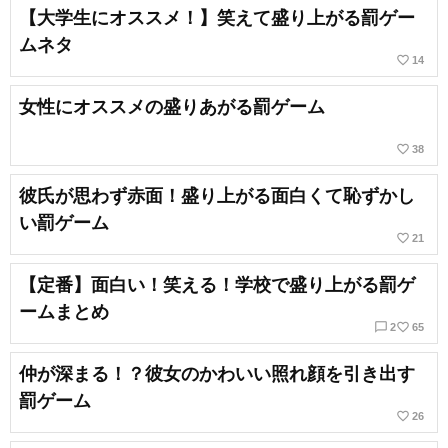
【大学生にオススメ！】笑えて盛り上がる罰ゲー
ムネタ
favorite_border
14
女性にオススメの盛りあがる罰ゲーム
favorite_border
38
彼氏が思わず赤面！盛り上がる面白くて恥ずかし
い罰ゲーム
favorite_border
21
【定番】面白い！笑える！学校で盛り上がる罰ゲ
ームまとめ
chat_bubble_outline
favorite_border
2
65
仲が深まる！？彼女のかわいい照れ顔を引き出す
罰ゲーム
favorite_border
26