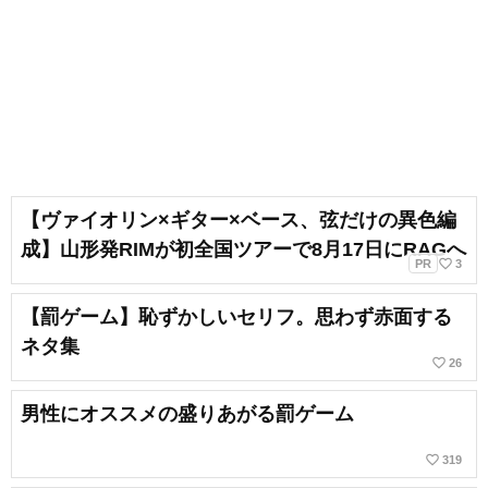
【ヴァイオリン×ギター×ベース、弦だけの異色編
成】山形発RIMが初全国ツアーで8月17日にRAGへ
favorite_border
PR
3
【罰ゲーム】恥ずかしいセリフ。思わず赤面する
ネタ集
favorite_border
26
男性にオススメの盛りあがる罰ゲーム
favorite_border
319