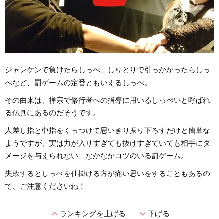
ジャンケンで負けたらしっぺ、しりとりで引っかかったらしっ
ぺなど、罰ゲームの定番ともいえるしっぺ。
その由来は、禅宗で修行者への指導に用いるしっぺいと呼ばれ
る仏具にあるのだそうです。
人差し指と中指をくっつけて思いきり振り下ろすだけと簡単な
ようですが、実は力が入りすぎても抜けすぎていても相手にダ
メージを与えられない、なかなかコツのいる罰ゲーム。
失敗するとしっぺを仕掛ける方が痛い思いをすることもあるの
で、ご注意くださいね！
expand_less
expand_more
ランキングを上げる
下げる