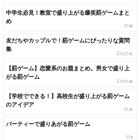
中学生必見！教室で盛り上がる爆笑罰ゲームまと
め
favorite_border
43
友だちやカップルで！罰ゲームにぴったりな質問
集
chat_bubble_outline
favorite_border
1
41
【罰ゲーム】恋愛系のお題まとめ。男女で盛り上
がる罰ゲーム
chat_bubble_outline
favorite_border
1
49
【学校でできる！】高校生が盛り上がる罰ゲーム
のアイデア
favorite_border
15
パーティーで盛りあがる罰ゲーム
favorite_border
9