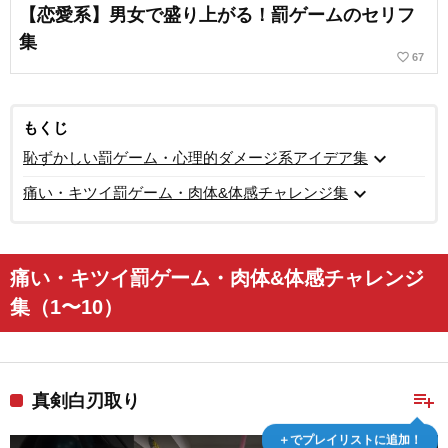
【恋愛系】男女で盛り上がる！罰ゲームのセリフ
集
favorite_border
67
もくじ
expand_more
恥ずかしい罰ゲーム・心理的ダメージ系アイデア集
expand_more
痛い・キツイ罰ゲーム・肉体&体感チャレンジ集
痛い・キツイ罰ゲーム・肉体&体感チャレンジ
集（1〜10）
playlist_add
真剣白刃取り
＋でプレイリストに追加！