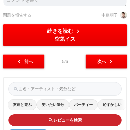
問題を報告する
中島順子
chevron_right
続きを読む
空気イス
chevron_left
chevron_right
前へ
5/6
次へ
search
友達と遊ぶ
笑いたい気分
パーティー
恥ずかしい
search
レビューを検索