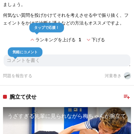
ましょう。
何気ない質問を投げかけてそれを考えさせる中で振り抜く、フ
ェイントをかけて油断を誘うなどの方法もオススメですよ。
タップで応援！
expand_less
expand_more
ランキングを上げる
1
下げる
気軽にコメント
問題を報告する
河童巻き
playlist_add
腕立て伏せ
うざすぎる先輩に見られながら梅ちゃんが腕立て10