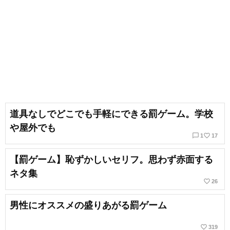
道具なしでどこでも手軽にできる罰ゲーム。学校
や屋外でも
chat_bubble_outline
favorite_border
1
17
【罰ゲーム】恥ずかしいセリフ。思わず赤面する
ネタ集
favorite_border
26
男性にオススメの盛りあがる罰ゲーム
favorite_border
319