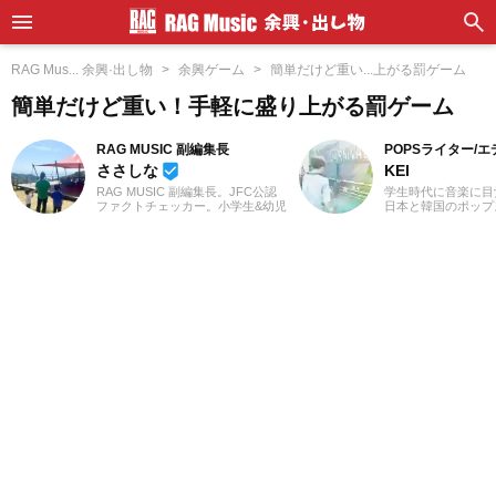
RAG Mus... 余興·出し物
余興ゲーム
簡単だけど重い...上がる罰ゲーム
簡単だけど重い！手軽に盛り上がる罰ゲーム
RAG MUSIC 副編集長
POPSライター/
ささしな
KEI
beenhere
RAG MUSIC 副編集長。JFC公認
学生時代に音楽に目
ファクトチェッカー。小学生&幼児
日本と韓国のポップ
を子育て中のママ、ささしなと申
いてきました。Utat
します。学生時代は京都科学技術
の執筆経験があります
専門学校で音響・照明・映像技術
J-POPと2010年代
など幅広く学び、総合的な舞台演
春。「良いものは良
出からクリエイティブな表現力の
ジャンル問わずに楽
基礎まで身につけました。卒業後
去のお仕事の環境と
は現職である音楽制作会社に入社
年のロックや歌謡曲
し、現在に至るまで一貫して制作
にしたことが、「好
畑にて経験を積み、音楽を軸に多
げたかもしれません
様な業務に取り組んでいます。現
MUSIC』ではK-PO
在は自分なりに子育てについて学
心に担当中。ポップ
んだこと、日々子供と向き合う中
てきた肌感覚とヒッ
で感じたことや知ったことを活か
編集を心がけていま
しながら、子供向けの記事を中心
に担当しています。少しでもみな
さんのお役に立てれば幸いです！