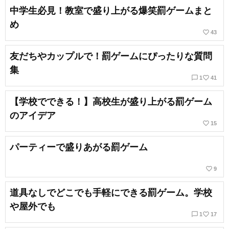
中学生必見！教室で盛り上がる爆笑罰ゲームまと
め
favorite_border
43
友だちやカップルで！罰ゲームにぴったりな質問
集
chat_bubble_outline
favorite_border
1
41
【学校でできる！】高校生が盛り上がる罰ゲーム
のアイデア
favorite_border
15
パーティーで盛りあがる罰ゲーム
favorite_border
9
道具なしでどこでも手軽にできる罰ゲーム。学校
や屋外でも
chat_bubble_outline
favorite_border
1
17