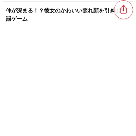
ios_share
仲が深まる！？彼女のかわいい照れ顔を引き出す
罰ゲーム
favorite_border
26
【恋愛系】男女で盛り上がる！罰ゲームのセリフ
集
favorite_border
67
content_copy
【簡単なのに面白い】小学校で盛り上がる罰ゲー
ム
favorite_border
chat_bubble_outline
favorite_border
1
36
忘年会で盛り上がる罰ゲーム！激まずから恥ずか
しい系まで
favorite_border
2
電話を使った罰ゲームのアイデア
favorite_border
10