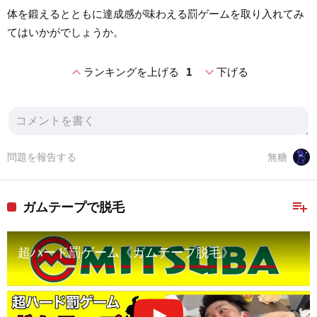
体を鍛えるとともに達成感が味わえる罰ゲームを取り入れてみ
てはいかがでしょうか。
expand_less
expand_more
ランキングを上げる
1
下げる
問題を報告する
無糖
playlist_add
ガムテープで脱毛
超ハード罰ゲーム《ガムテープ脱毛》