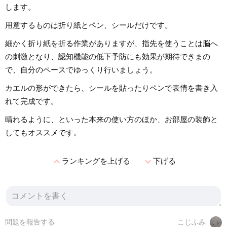
します。
用意するものは折り紙とペン、シールだけです。
細かく折り紙を折る作業がありますが、指先を使うことは脳へ
の刺激となり、認知機能の低下予防にも効果が期待できまの
で、自分のペースでゆっくり行いましょう。
カエルの形ができたら、シールを貼ったりペンで表情を書き入
れて完成です。
晴れるように、といった本来の使い方のほか、お部屋の装飾と
してもオススメです。
expand_less
expand_more
ランキングを上げる
下げる
問題を報告する
こじふみ