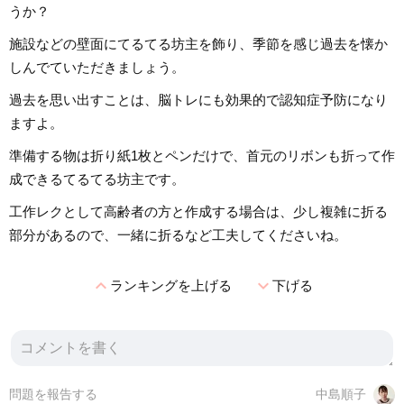
うか？
施設などの壁面にてるてる坊主を飾り、季節を感じ過去を懐か
しんでていただきましょう。
過去を思い出すことは、脳トレにも効果的で認知症予防になり
ますよ。
準備する物は折り紙1枚とペンだけで、首元のリボンも折って作
成できるてるてる坊主です。
工作レクとして高齢者の方と作成する場合は、少し複雑に折る
部分があるので、一緒に折るなど工夫してくださいね。
expand_less
expand_more
ランキングを上げる
下げる
問題を報告する
中島順子