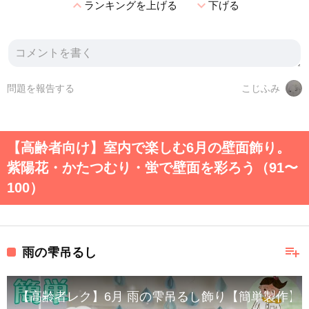
expand_less
expand_more
ランキングを上げる
下げる
問題を報告する
こじふみ
【高齢者向け】室内で楽しむ6月の壁面飾り。
紫陽花・かたつむり・蛍で壁面を彩ろう（91〜
100）
playlist_add
雨の雫吊るし
【高齢者レク】6月 雨の雫吊るし飾り【簡単製作】Rain