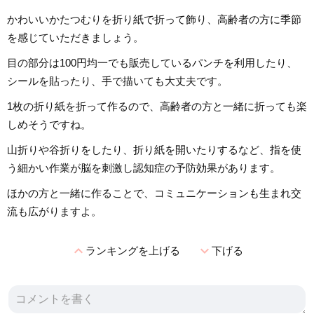
かわいいかたつむりを折り紙で折って飾り、高齢者の方に季節
を感じていただきましょう。
目の部分は100円均一でも販売しているパンチを利用したり、
シールを貼ったり、手で描いても大丈夫です。
1枚の折り紙を折って作るので、高齢者の方と一緒に折っても楽
しめそうですね。
山折りや谷折りをしたり、折り紙を開いたりするなど、指を使
う細かい作業が脳を刺激し認知症の予防効果があります。
ほかの方と一緒に作ることで、コミュニケーションも生まれ交
流も広がりますよ。
expand_less
expand_more
ランキングを上げる
下げる