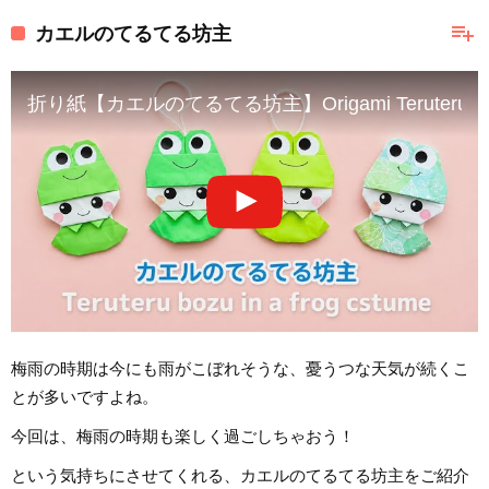
playlist_add
カエルのてるてる坊主
折り紙【カエルのてるてる坊主】Origami Teruteru bozu 
梅雨の時期は今にも雨がこぼれそうな、憂うつな天気が続くこ
とが多いですよね。
今回は、梅雨の時期も楽しく過ごしちゃおう！
という気持ちにさせてくれる、カエルのてるてる坊主をご紹介