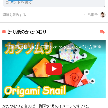
問題を報告する
中島順子
playlist_add
折り紙のかたつむり
【梅雨の折り紙】平面のカタツムリの折り方音声解説付☆Origa
かたつむりと言えば、梅雨や6月のイメージですよね。