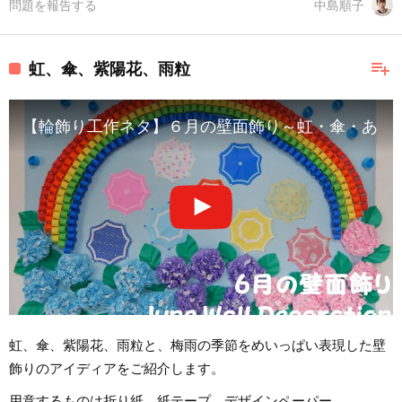
問題を報告する
中島順子
playlist_add
虹、傘、紫陽花、雨粒
【輪飾り工作ネタ】６月の壁面飾り～虹・傘・あじさい・雨粒～R
虹、傘、紫陽花、雨粒と、梅雨の季節をめいっぱい表現した壁
飾りのアイディアをご紹介します。
用意するものは折り紙、紙テープ、デザインペーパー。