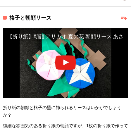
playlist_add
格子と朝顔リース
【折り紙】朝顔 アサガオ 夏の花 朝顔リース あさが
折り紙の朝顔と格子の壁に飾られるリースはいかがでしょう
か？
繊細な雰囲気のある折り紙の朝顔ですが、1枚の折り紙で作って