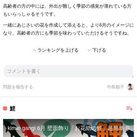
高齢者の方の中には、外出が難しく季節の感覚が薄れている方
もいらっしゃるそうです。
一緒にあじさいの花を作成して添えると、より6月のイメージに
なり、高齢者の方にも季節を味わっていただけるそうですね。
expand_less
expand_more
ランキングを上げる
下げる
問題を報告する
中島順子
playlist_add
鯉
kimie gangi 6月 壁面飾り「お花紙の鯉」超簡単 切