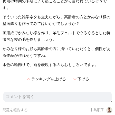
梅雨の時期の末期によく起こることから言われているそうで
す。
そういった雑学ネタも交えながら、高齢者の方とかみなり様の
壁面飾りを作ってみてはいかがでしょうか？
画用紙でかみなり様を作り、羊毛フェルトでぐるぐるとした特
徴的な髪の毛を作りましょう。
かみなり様のお顔も高齢者の方に描いていただくと、個性があ
る作品が作れそうですね。
水色の輪飾りで、雨を表現するのもおもしろいですよ。
expand_less
expand_more
ランキングを上げる
下げる
問題を報告する
中島順子