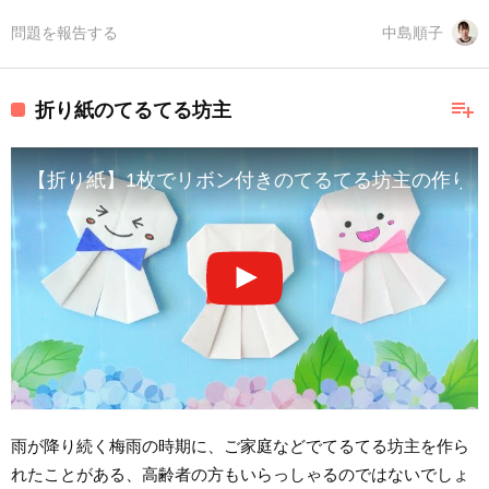
問題を報告する
中島順子
playlist_add
折り紙のてるてる坊主
【折り紙】1枚でリボン付きのてるてる坊主の作り方 [Origami] Te
雨が降り続く梅雨の時期に、ご家庭などでてるてる坊主を作ら
れたことがある、高齢者の方もいらっしゃるのではないでしょ