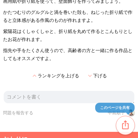
画用紙や折り紙を使って、壁面飾りを作ってみましょう。
かたつむりのグルグルと渦を巻いた殻も、ねじった折り紙で作
ると立体感がある作風のものが作れますよ。
紫陽花はくしゃくしゃと、折り紙を丸めて作るとこんもりとし
たお花が作れます。
指先や手をたくさん使うので、高齢者の方と一緒に作る作品と
してもオススメですよ。
expand_less
expand_more
ランキングを上げる
下げる
このページを共有
問題を報告する
中島順子
ios_share