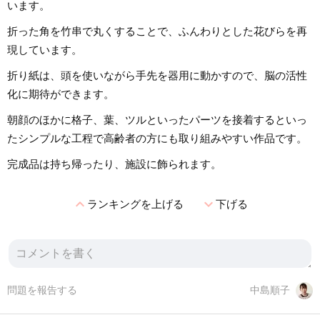
います。
折った角を竹串で丸くすることで、ふんわりとした花びらを再
現しています。
折り紙は、頭を使いながら手先を器用に動かすので、脳の活性
化に期待ができます。
朝顔のほかに格子、葉、ツルといったパーツを接着するといっ
たシンプルな工程で高齢者の方にも取り組みやすい作品です。
完成品は持ち帰ったり、施設に飾られます。
expand_less
expand_more
ランキングを上げる
下げる
問題を報告する
中島順子