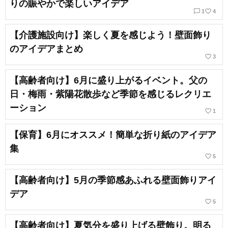
りの賑やかで楽しいアイデア
chat_bubble_outline
favorite_border
1
4
【介護施設向け】楽しく夏を感じよう！壁面飾り
のアイデアまとめ
favorite_border
3
【高齢者向け】6月に盛り上がるイベント。父の
日・梅雨・紫陽花散歩など季節を感じるレクリエ
ーション
favorite_border
1
【保育】6月にオススメ！簡単な折り紙のアイデア
集
favorite_border
5
【高齢者向け】5月の季節感あふれる壁面飾りアイ
デア
favorite_border
5
【高齢者向け】夏気分を盛り上げる壁飾り。明る