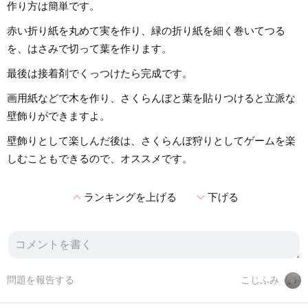
作り方は簡単です。
赤い折り紙を丸めて実を作り、緑の折り紙を細く巻いてつる
を、はさみで切って葉を作ります。
最後は接着剤でくっつけたら完成です。
画用紙などで木を作り、さくらんぼと葉を貼りつけると立派な
壁飾りができますよ。
壁飾りとして楽しんだ後は、さくらんぼ狩りとしてゲームを楽
しむこともできるので、オススメです。
expand_less
expand_more
ランキングを上げる
下げる
問題を報告する
こじふみ