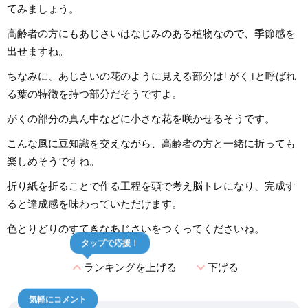
てみましょう。
高齢者の方にもあじさいはなじみのある植物なので、季節感を
出せますね。
ちなみに、あじさいの花のように見える部分は｢がく｣と呼ばれ
る葉の特徴を持つ部分だそうですよ。
がくの部分の真ん中などに小さな花を咲かせるそうです。
こんな風に豆知識を交えながら、高齢者の方と一緒に折っても
楽しめそうですね。
折り紙を折ることで作る工程を頭で考え脳トレになり、完成す
ると達成感を味わっていただけます。
色とりどりのすてきなあじさいをつくってくださいね。
タップで応援！
expand_less
expand_more
ランキングを上げる
下げる
気軽にコメント