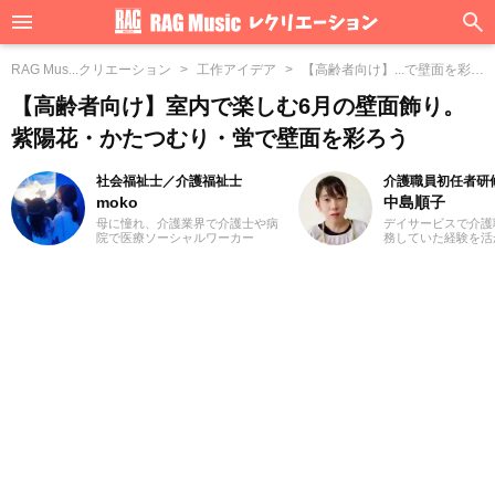
RAG Mus...クリエーション
工作アイデア
【高齢者向け】...で壁面を彩ろ
う
【高齢者向け】室内で楽しむ6月の壁面飾り。
紫陽花・かたつむり・蛍で壁面を彩ろう
社会福祉士／介護福祉士
介護職員初任者研
moko
中島順子
母に憧れ、介護業界で介護士や病
デイサービスで介護
院で医療ソーシャルワーカー
務していた経験を活
（MSW）をしておりました3児の
福祉系ライターとし
ママ、mokoと申します。前職での
イティングにとどま
経験を活かして、主に介護に関す
ザイン、イラストの
る記事を執筆してまいります。ど
の場を広げたいと思
うぞよろしくお願いいたします。
社会福祉士を目指し
た3人子育てママで