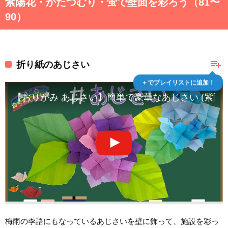
紫陽花・かたつむり・蛍で壁面を彩ろう（81〜
90）
playlist_add
折り紙のあじさい
＋でプレイリストに追加！
【おりがみ あじさい】簡単で豪華なあじさい (紫陽花) の折り
梅雨の季語にもなっているあじさいを壁に飾って、施設を彩っ