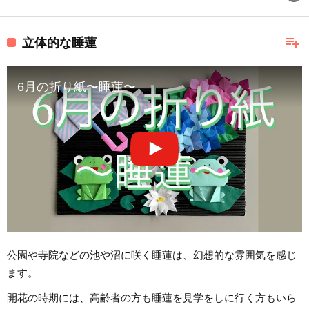
playlist_add
立体的な睡蓮
6月の折り紙〜睡蓮〜
公園や寺院などの池や沼に咲く睡蓮は、幻想的な雰囲気を感じ
ます。
開花の時期には、高齢者の方も睡蓮を見学をしに行く方もいら