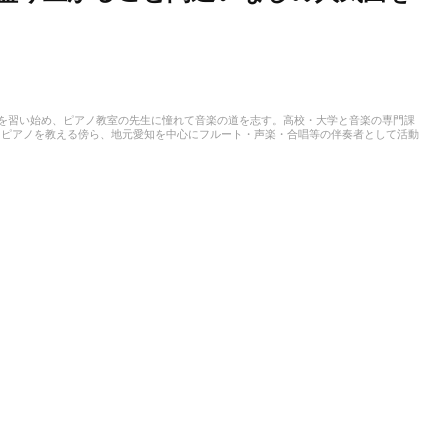
アノを習い始め、ピアノ教室の先生に憧れて音楽の道を志す。高校・大学と音楽の専門課
、ピアノを教える傍ら、地元愛知を中心にフルート・声楽・合唱等の伴奏者として活動
ことも多く、邦楽・洋楽・CM曲など、ジャンルを問わずなんでもピアノで弾いてみ
スタート。音楽をはじめさまざまなジャンルの執筆にあたっている。