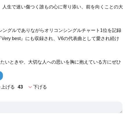
、人生で迷い傷つく誰もの心に寄り添い、前を向くことの大
。
プシングルでありながらオリコンシングルチャート1位を記録
Very best』にも収録され、V6の代表曲として愛され続け
したいときや、大切な人への思いを胸に抱えている方にぜひ
expand_more
を上げる
43
下げる