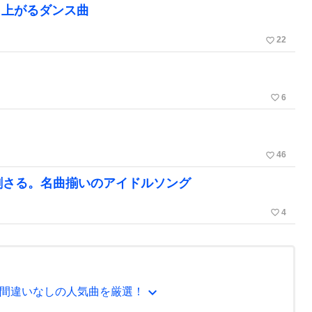
り上がるダンス曲
favorite_border
22
favorite_border
6
favorite_border
46
刺さる。名曲揃いのアイドルソング
favorite_border
4
expand_more
間違いなしの人気曲を厳選！