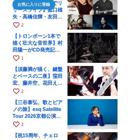
【川口千里、京都でリ
お気に入りに登録
リースライブ】菰口雄
矢・高橋佳輝・友田ジ
ュンと9月28日にRAG
favorite_border
2
へ
【トロンボーン1本で
描く壮大な音世界】村
田陽一がCD発売記念
ツアーで9月4日に京
favorite_border
1
都へ
【須藤満が描く、鍵盤
とベースの二夜】窪田
宏、藤井空、花田えみ
と京都RAGで共演
favorite_border
2
【三谷泰弘、歌とピア
ノの旅】esq Satellite
Tour 2026京都公演を
10月に開催
favorite_border
2
【祝15周年、チェロ