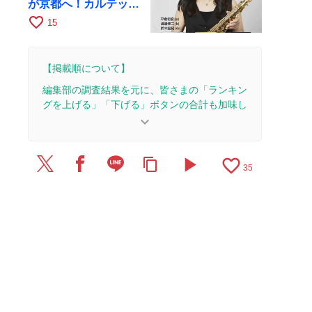
が京都へ！カルテッ
ト・ツアー京都公演を
favorite_border
15
10月28日に開催
【掲載順について】
編集部の調査結果を元に、皆さまの「ランキン
グを上げる」「下げる」ボタンの合計も加味し
て決まります。
keyboard_arrow_down
【更新履歴】
play_arrow
favorite_border
content_copy
2026/8/6：3本のレビューを追加・更新。
35
2026/5/28：1本のレビューを追加・更新。
2026/5/27：1本のレビューを追加・更新。
2026/4/24：3本のレビューを追加・更新。
2026/3/28：1本のレビューを追加・更新。
2026/3/27：10本のレビューを追加・更新して、記
事全体をアップデートしました。
2026/3/20：5本のレビューを追加・更新。
2026/2/11：1本のレビューを追加・更新。
2026/1/26：1本のレビューを追加・更新。
2026/1/17：4本のレビューを追加・更新。