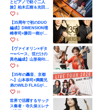
とピアノで紡ぐ二人
旅】柏木広樹＆光田健
一が11月12日に京都
favorite_border
5
RAGへ
【35周年で初のDUO
編成】DIMENSION増
崎孝司×勝田一樹が10
月11日に京都RAGへ
favorite_border
5
【ヴァイオリン×ギタ
ー×ベース、弦だけの
異色編成】山形発RIM
が初全国ツアーで8月
favorite_border
8
17日にRAGへ
【35年の轟音、京都
へ】山本恭司×満園兄
弟のWILD FLAGが8
月6日にRAGでライブ
favorite_border
10
世界で活躍するサック
ス奏者・寺久保エレナ