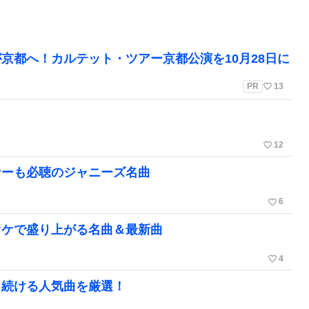
京都へ！カルテット・ツアー京都公演を10月28日に
favorite_border
PR
13
favorite_border
12
ナーも必聴のジャニーズ名曲
favorite_border
6
オケで盛り上がる名曲＆最新曲
favorite_border
4
し続ける人気曲を厳選！