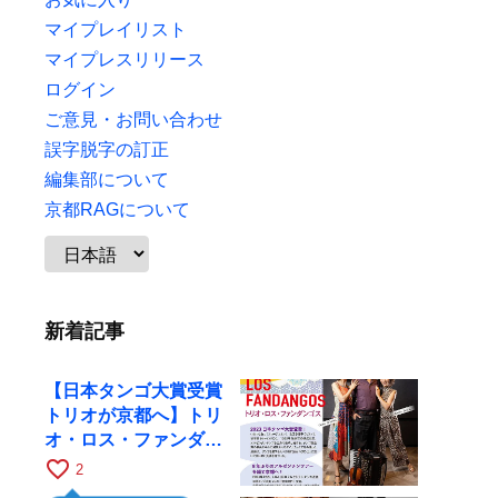
マイプレイリスト
マイプレスリリース
ログイン
ご意見・お問い合わせ
誤字脱字の訂正
編集部について
京都RAGについて
新着記事
【日本タンゴ大賞受賞
トリオが京都へ】トリ
オ・ロス・ファンダン
ゴスが10月9日にRAG
favorite_border
2
で公演