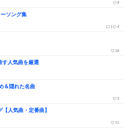
favorite_border
8
マーソング集
chat_bubble_outline
favorite_border
1
4
favorite_border
18
が推す人気曲を厳選
すすめ＆隠れた名曲
favorite_border
5
ング【人気曲・定番曲】
favorite_border
11