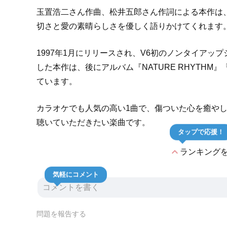
玉置浩二さん作曲、松井五郎さん作詞による本作は
切さと愛の素晴らしさを優しく語りかけてくれます
1997年1月にリリースされ、V6初のノンタイアッ
した本作は、後にアルバム『NATURE RHYTHM』『
ています。
カラオケでも人気の高い1曲で、傷ついた心を癒や
聴いていただきたい楽曲です。
タップで応援！
expand_less
ランキング
気軽にコメント
問題を報告する