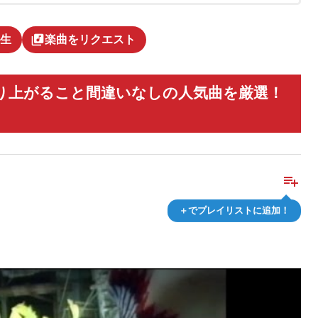
library_music
生
楽曲をリクエスト
り上がること間違いなしの人気曲を厳選！
playlist_add
＋でプレイリストに追加！