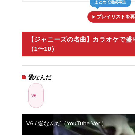
まとめて連続再生
play_arrow
プレイリストを再
【ジャニーズの名曲】カラオケで盛
（1〜10）
愛なんだ
V6
V6 / 愛なんだ（YouTube Ver.）