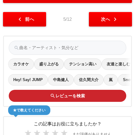
chevron_left
chevron_right
前へ
5/12
次へ
search
カラオケ
盛り上がる
テンション高い
友達と楽しむ
Hey! Say! JUMP
中島健人
佐久間大介
嵐
Snow
search
レビューを検索
★で教えてください
この記事はお役に立ちましたか？
★
★
★
★
★
まだ評価がありません