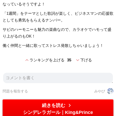
なっているそうですよ！
「1週間」をテーマとした歌詞が楽しく、ビジネスマンの応援歌
としても勇気をもらえるナンバー。
サビのハーモニーも魅力の楽曲なので、カラオケでハモって盛
り上がるのもOK！
働く仲間と一緒に歌ってストレス発散しちゃいましょう！
expand_less
expand_more
ランキングを上げる
35
下げる
問題を報告する
みやび
chevron_right
続きを読む
シンデレラガール
King&Prince