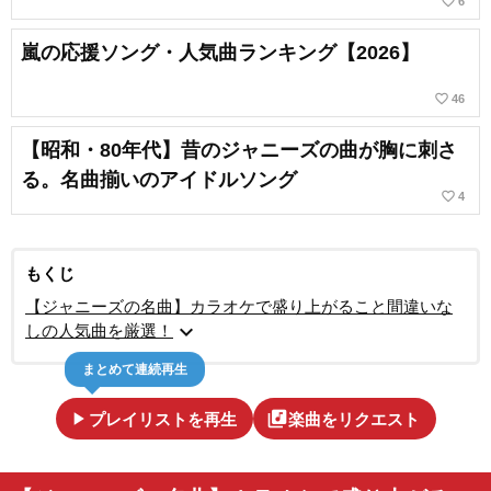
favorite_border
6
嵐の応援ソング・人気曲ランキング【2026】
favorite_border
46
【昭和・80年代】昔のジャニーズの曲が胸に刺さ
る。名曲揃いのアイドルソング
favorite_border
4
もくじ
【ジャニーズの名曲】カラオケで盛り上がること間違いな
expand_more
しの人気曲を厳選！
まとめて連続再生
play_arrow
library_music
プレイリストを再生
楽曲をリクエスト