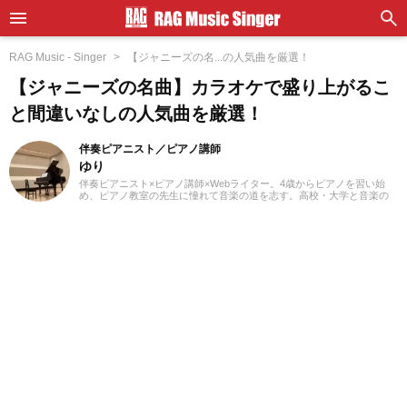
RAG Music - Singer
【ジャニーズの名...の人気曲を厳選！
【ジャニーズの名曲】カラオケで盛り上がるこ
と間違いなしの人気曲を厳選！
伴奏ピアニスト／ピアノ講師
ゆり
伴奏ピアニスト×ピアノ講師×Webライター。4歳からピアノを習い始
め、ピアノ教室の先生に憧れて音楽の道を志す。高校・大学と音楽の
専門課程に進み、器楽や歌の伴奏のおもしろさに目覚める。現在、ピ
アノを教える傍ら、地元愛知を中心にフルート・声楽・合唱等の伴奏
者として活動している。レッスンを通して生徒たちから流行の曲を教
わることも多く、邦楽・洋楽・CM曲など、ジャンルを問わずなんでも
ピアノで弾いてみるのが趣味。2021年より、Webライターとしての活
動もスタート。音楽をはじめさまざまなジャンルの執筆にあたってい
る。