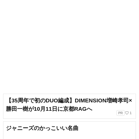
【35周年で初のDUO編成】DIMENSION増崎孝司×
勝田一樹が10月11日に京都RAGへ
favorite_border
PR
1
ジャニーズのかっこいい名曲