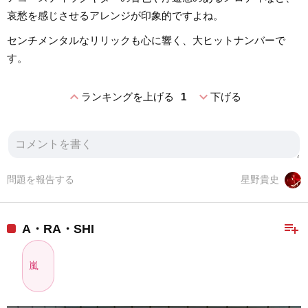
哀愁を感じさせるアレンジが印象的ですよね。
センチメンタルなリリックも心に響く、大ヒットナンバーで
す。
expand_less
expand_more
ランキングを上げる
1
下げる
問題を報告する
星野貴史
playlist_add
A・RA・SHI
嵐