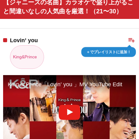
【ジャニーズの名曲】カラオケで盛り上がるこ
と間違いなしの人気曲を厳選！（21〜30）
playlist_add
Lovin’ you
＋でプレイリストに追加！
King&Prince
King & Prince「Lovin’ you 」MV YouTube Edit