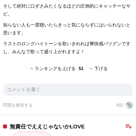
そして絶対に口ずさみたくなるほどの圧倒的にキャッチーなサ
ビ。
知らない人も一度聴いたらきっと気にならずにはいられないと
思います。
ラストのロングハイトーンを歌いきれれば爽快感バツグンです
し、みんなで歌って盛り上がれますよ！
expand_less
expand_more
ランキングを上げる
51
下げる
問題を報告する
KEI
playlist_add
無責任でええじゃないかLOVE