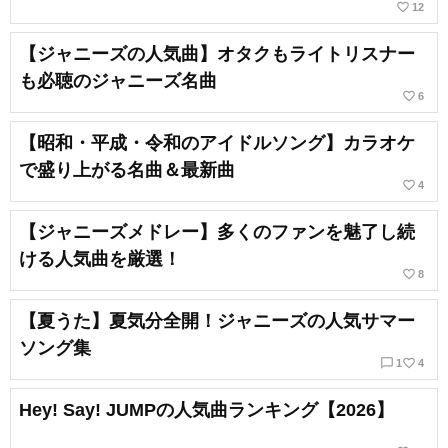
favorite_border
12
【ジャニーズの人気曲】オタクもライトリスナー
も必聴のジャニーズ名曲
favorite_border
6
【昭和・平成・令和のアイドルソング】カラオケ
で盛り上がる名曲＆最新曲
favorite_border
4
【ジャニーズメドレー】多くのファンを魅了し続
ける人気曲を厳選！
favorite_border
8
【夏うた】夏気分全開！ジャニーズの人気サマー
ソング集
chat_bubble_outline
favorite_border
1
4
Hey! Say! JUMPの人気曲ランキング【2026】