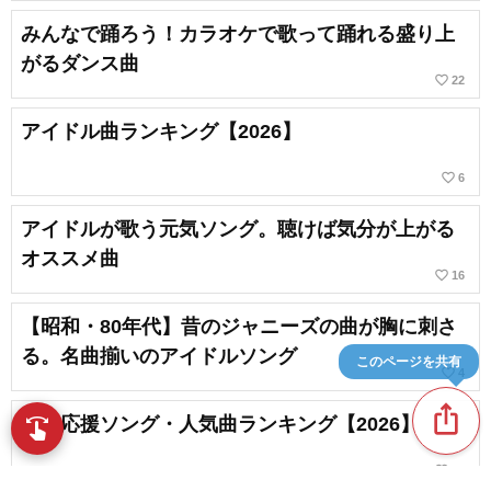
みんなで踊ろう！カラオケで歌って踊れる盛り上
がるダンス曲
favorite_border
22
アイドル曲ランキング【2026】
favorite_border
6
アイドルが歌う元気ソング。聴けば気分が上がる
オススメ曲
favorite_border
16
【昭和・80年代】昔のジャニーズの曲が胸に刺さ
る。名曲揃いのアイドルソング
このページを共有
favorite_border
4
ios_share
嵐の応援ソング・人気曲ランキング【2026】
swipe
指先で音楽をブラウズ
favorite_border
46