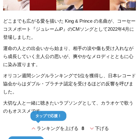
どこまでも広がる愛を描いた King & Prince の名曲が、コーセー
コスメポート『ジュレームiP』のCMソングとして2022年4月に
登場しました。
運命の人との出会いから始まり、相手の涙や傷も受け入れなが
ら成長していく主人公の思いが、爽やかなメロディとともに心
に染み渡ります。
オリコン週間シングルランキングで1位を獲得し、日本レコード
協会からはダブル・プラチナ認定を受けるほどの反響を呼びま
した。
大切な人と一緒に聴きたいラブソングとして、カラオケで歌う
のもオススメです。
タップで応援！
expand_less
expand_more
ランキングを上げる
8
下げる