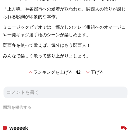
「上方魂」や各都市への愛着が歌われた、関西人の誇りが感じ
られる歌詞が印象的な本作。
ミュージックビデオでは、懐かしのテレビ番組へのオマージュ
や一発ギャグ選手権のシーンが楽しめます。
関西弁を使って歌えば、気分はもう関西人！
みんなで楽しく歌って盛り上がりましょう。
expand_less
expand_more
ランキングを上げる
42
下げる
問題を報告する
playlist_add
weeeek