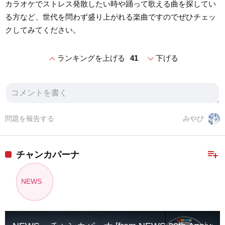
カラオケでストレス発散したい時や踊って歌える曲を探してい
る方など、世代を問わず盛り上がれる楽曲ですのでぜひチェッ
クしてみてください。
expand_less
expand_more
ランキングを上げる
41
下げる
問題を報告する
みやび
playlist_add
チャンカパーナ
NEWS