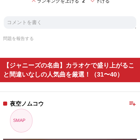
expand_less
expand_more
ランキングを上げる
2
下げる
問題を報告する
【ジャニーズの名曲】カラオケで盛り上がるこ
と間違いなしの人気曲を厳選！（31〜40）
playlist_add
夜空ノムコウ
SMAP