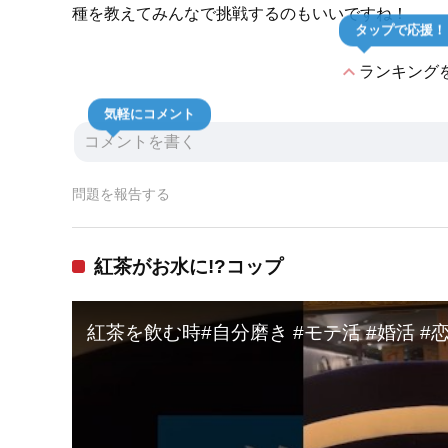
種を教えてみんなで挑戦するのもいいですね！
タップで応援！
expand_less
ランキング
気軽にコメント
問題を報告する
紅茶がお水に!?コップ
紅茶を飲む時#自分磨き #モテ活 #婚活 #