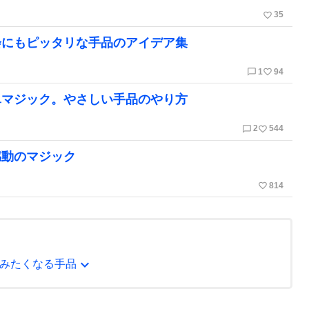
favorite_border
35
会にもピッタリな手品のアイデア集
chat_bubble_outline
favorite_border
1
94
単マジック。やさしい手品のやり方
chat_bubble_outline
favorite_border
2
544
感動のマジック
favorite_border
814
expand_more
みたくなる手品