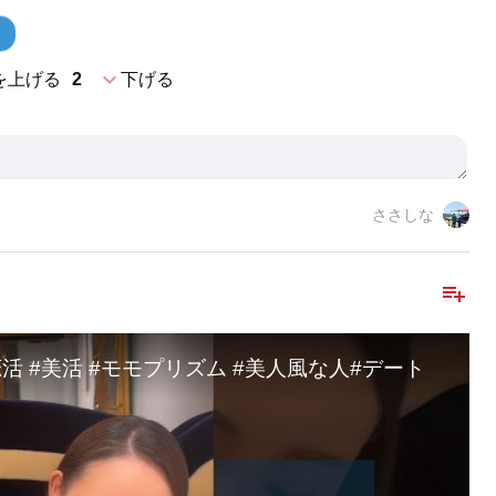
expand_more
を上げる
2
下げる
ささしな
playlist_add
恋活 #美活 #モモプリズム #美人風な人#デート