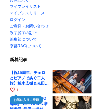
マイプレイリスト
マイプレスリリース
ログイン
ご意見・お問い合わせ
誤字脱字の訂正
編集部について
京都RAGについて
新着記事
【祝15周年、チェロ
とピアノで紡ぐ二人
旅】柏木広樹＆光田健
一が11月12日に京都
favorite_border
1
RAGへ
【35周年で初のDUO
お気に入りに登録
編成】DIMENSION増