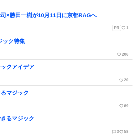
孝司×勝田一樹が10月11日に京都RAGへ
favorite_border
PR
1
ジック特集
favorite_border
206
ジックアイデア
favorite_border
20
ケるマジック
favorite_border
89
できるマジック
chat_bubble_outline
favorite_border
3
58