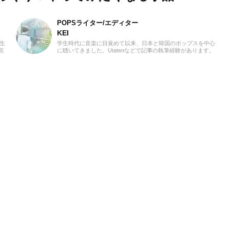
POPSライター/エディター
KEI
学生
学生時代に音楽に目覚めて以来、日本と韓国のポップスを中心
京
に聴いてきました。Utatenなどで記事の執筆経験があります。
び、
2000年代J-POPと2010年代K-POPが特に青春。「良いものは
身に
良い」の精神でジャンル問わずに楽しみます。過去のお仕事の
現在
環境とその影響で往年のロックや歌謡曲をたくさん耳にしたこ
様な
とが、「好き」の幅を広げたかもしれません。『RAG
て学
MUSIC』ではK-POPとJ-POPを中心に担当中。ポップスシーン
とを
を見てきた肌感覚とヒット性に即した編集を心がけています。
少し