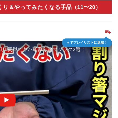
り＆やってみたくなる手品（11〜20）
playlist_add
＋でプレイリストに追加！
り‼️簡単でヤバイ割り箸マジック2選！