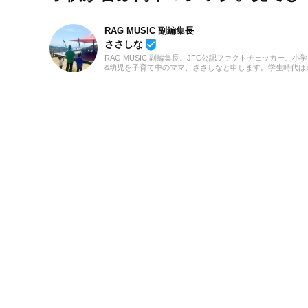
RAG MUSIC 副編集長
beenhere
ささしな
RAG MUSIC 副編集長。JFC公認ファクトチェッカー。小
&幼児を子育て中のママ、ささしなと申します。学生時代は
都科学技術専門学校で音響・照明・映像技術など幅広く学
総合的な舞台演出からクリエイティブな表現力の基礎まで
つけました。卒業後は現職である音楽制作会社に入社し、
に至るまで一貫して制作畑にて経験を積み、音楽を軸に多
業務に取り組んでいます。現在は自分なりに子育てについ
んだこと、日々子供と向き合う中で感じたことや知ったこ
活かしながら、子供向けの記事を中心に担当しています。
でもみなさんのお役に立てれば幸いです！