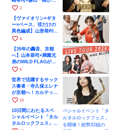
崎孝司×勝田一樹が10
月11日に京都RAGへ
favorite_border
2
【ヴァイオリン×ギタ
ー×ベース、弦だけの
異色編成】山形発RIM
が初全国ツアーで8月
favorite_border
4
17日にRAGへ
【35年の轟音、京都
へ】山本恭司×満園兄
弟のWILD FLAGが8
月6日にRAGでライブ
favorite_border
6
世界で活躍するサック
ス奏者・寺久保エレナ
が京都へ！カルテッ
ト・ツアー京都公演を
favorite_border
10
10月28日に開催
10日間にわたるスペ
シャルイベント「タル
タルロックフェス」を
開催！総勢32組の豪