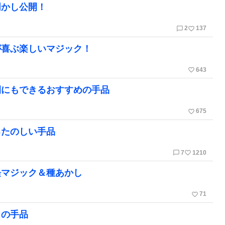
明かし公開！
chat_bubble_outline
favorite_border
2
137
が喜ぶ楽しいマジック！
favorite_border
643
間にもできるおすすめの手品
favorite_border
675
るたのしい手品
chat_bubble_outline
favorite_border
7
1210
軽マジック＆種あかし
favorite_border
71
メの手品