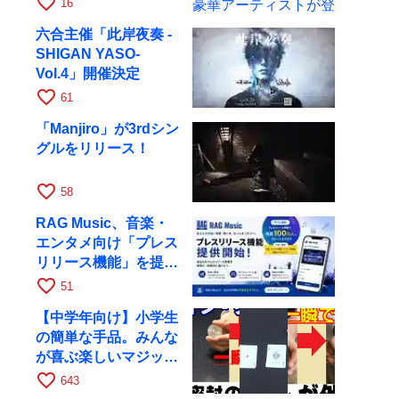
favorite_border
16
華アーティストが登場
六合主催「此岸夜奏 -
SHIGAN YASO-
Vol.4」開催決定
favorite_border
61
「Manjiro」が3rdシン
グルをリリース！
favorite_border
58
RAG Music、音楽・
エンタメ向け「プレス
リリース機能」を提供
開始
favorite_border
51
【中学年向け】小学生
の簡単な手品。みんな
が喜ぶ楽しいマジッ
ク！
favorite_border
643