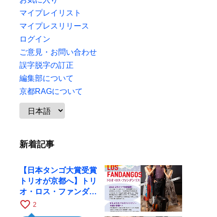
マイプレイリスト
マイプレスリリース
ログイン
ご意見・お問い合わせ
誤字脱字の訂正
編集部について
京都RAGについて
新着記事
【日本タンゴ大賞受賞
トリオが京都へ】トリ
オ・ロス・ファンダン
ゴスが10月9日にRAG
favorite_border
2
で公演