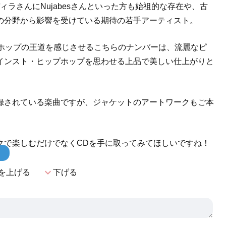
ラさんにNujabesさんといった方も始祖的な存在や、古
の分野から影響を受けている期待の若手アーティスト。
プホップの王道を感じさせるこちらのナンバーは、流麗なピ
インスト・ヒップホップを思わせる上品で美しい仕上がりと
に収録されている楽曲ですが、ジャケットのアートワークもご本
クで楽しむだけでなくCDを手に取ってみてほしいですね！
！
expand_more
を上げる
下げる