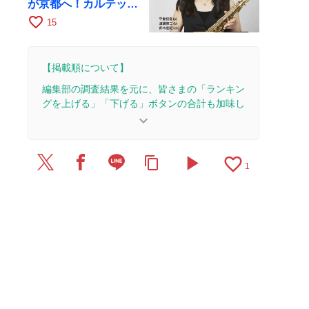
が京都へ！カルテッ
ト・ツアー京都公演を
favorite_border
15
10月28日に開催
【掲載順について】
編集部の調査結果を元に、皆さまの「ランキン
グを上げる」「下げる」ボタンの合計も加味し
て決まります。
keyboard_arrow_down
【更新履歴】
play_arrow
favorite_border
content_copy
2021/9/12：15本のレビューを追加・更新。
1
2021/9/8：5本のレビューを追加・更新。
2021/9/1：記事を公開しました。