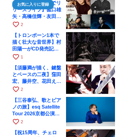
【川口千里、京都でリ
お気に入りに登録
リースライブ】菰口雄
矢・高橋佳輝・友田ジ
ュンと9月28日にRAG
favorite_border
2
へ
【トロンボーン1本で
描く壮大な音世界】村
田陽一がCD発売記念
ツアーで9月4日に京
favorite_border
1
都へ
【須藤満が描く、鍵盤
とベースの二夜】窪田
宏、藤井空、花田えみ
と京都RAGで共演
favorite_border
2
【三谷泰弘、歌とピア
ノの旅】esq Satellite
Tour 2026京都公演を
10月に開催
favorite_border
2
【祝15周年、チェロ