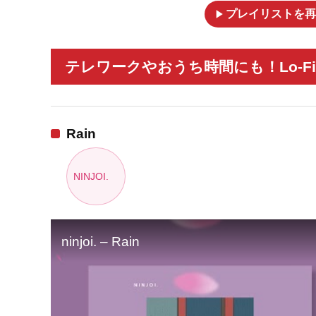
play_arrow
プレイリストを再
テレワークやおうち時間にも！Lo-Fi 
Rain
NINJOI.
ninjoi. – Rain