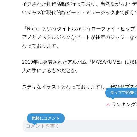
イアされた創作活動を行っており、当然ながらJ・ディ
いジャズに現代的なビート・ミュージックまで多く
『Rain』というタイトルがもうローファイ・ヒッ
アノとノスタルジックなビートが往年のジャジーな
なっております。
2019年に発表されたアルバム『MASAYUME』
人の手によるものだとか。
ステキなイラストとなっておりますし、ぜひサブス
タップで応援
expand_less
ランキング
気軽にコメント