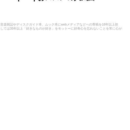
音楽雑誌やディスクガイド本、ムック本にwebメディアなどへの寄稿を18年以上担
しては35年以上「好きなものが好き」をモットーに好奇心を忘れないことを常に心が
ストという立ち位置でした。演奏経験のある楽器はベース、ギター、ピアノ。40代半