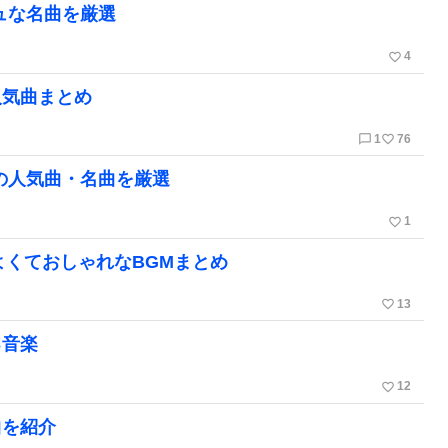
ュな名曲を厳選
favorite_border
4
人気曲まとめ
chat_bubble_outline
favorite_border
1
76
の人気曲・名曲を厳選
favorite_border
1
よくておしゃれなBGMまとめ
favorite_border
13
る音楽
favorite_border
12
曲を紹介