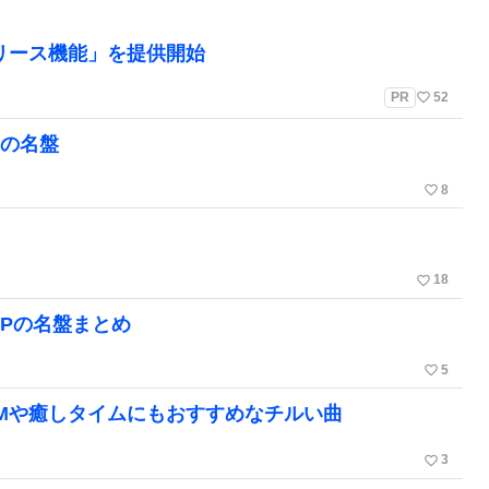
リリース機能」を提供開始
favorite_border
PR
52
メの名盤
favorite_border
8
】
favorite_border
18
OPの名盤まとめ
favorite_border
5
Mや癒しタイムにもおすすめなチルい曲
favorite_border
3