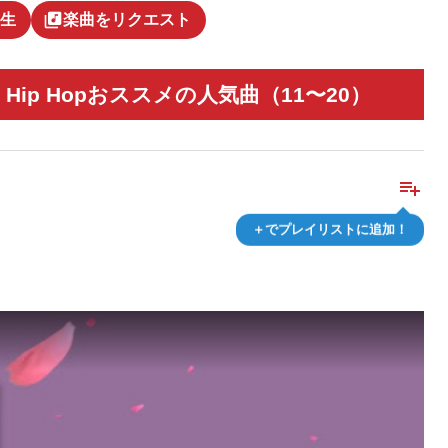
library_music
生
楽曲をリクエスト
Hip Hopおススメの人気曲（11〜20）
playlist_add
＋でプレイリストに追加！