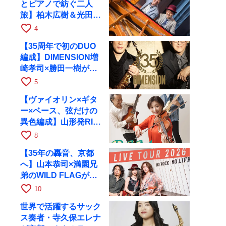
とピアノで紡ぐ二人
旅】柏木広樹＆光田健
一が11月12日に京都
favorite_border
4
RAGへ
【35周年で初のDUO
編成】DIMENSION増
崎孝司×勝田一樹が10
月11日に京都RAGへ
favorite_border
5
【ヴァイオリン×ギタ
ー×ベース、弦だけの
異色編成】山形発RIM
が初全国ツアーで8月
favorite_border
8
17日にRAGへ
【35年の轟音、京都
へ】山本恭司×満園兄
弟のWILD FLAGが8
月6日にRAGでライブ
favorite_border
10
世界で活躍するサック
ス奏者・寺久保エレナ