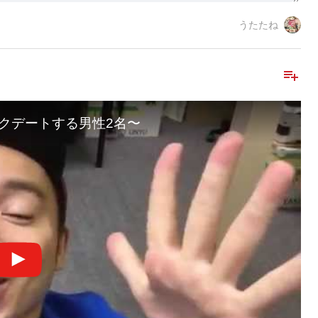
うたたね
playlist_add
クデートする男性2名〜