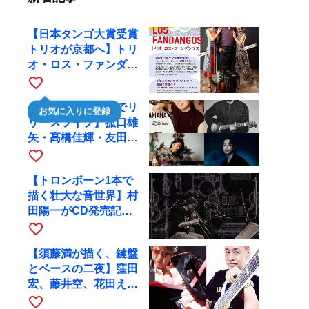
【日本タンゴ大賞受賞
トリオが京都へ】トリ
オ・ロス・ファンダン
ゴスが10月9日にRAG
favorite_border
で公演
【川口千里、京都でリ
お気に入りに登録
リースライブ】菰口雄
矢・高橋佳輝・友田ジ
ュンと9月28日にRAG
favorite_border
へ
【トロンボーン1本で
描く壮大な音世界】村
田陽一がCD発売記念
ツアーで9月4日に京
favorite_border
都へ
【須藤満が描く、鍵盤
とベースの二夜】窪田
宏、藤井空、花田えみ
と京都RAGで共演
favorite_border