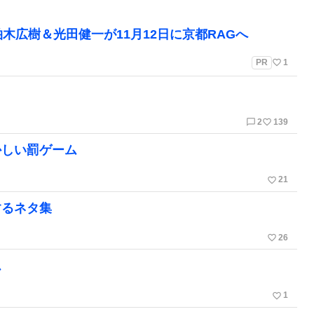
木広樹＆光田健一が11月12日に京都RAGへ
favorite_border
PR
1
chat_bubble_outline
favorite_border
2
139
かしい罰ゲーム
favorite_border
21
するネタ集
favorite_border
26
ム
favorite_border
1