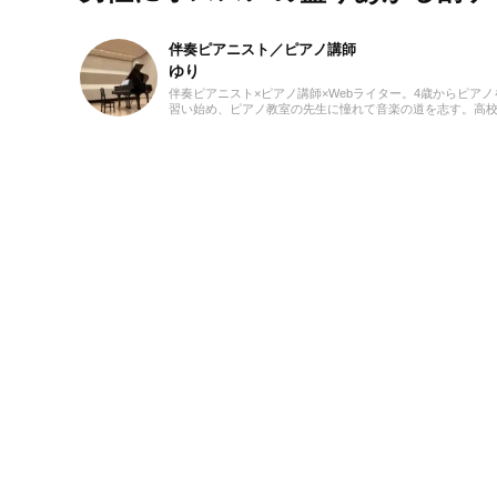
伴奏ピアニスト／ピアノ講師
ゆり
伴奏ピアニスト×ピアノ講師×Webライター。4歳からピアノ
習い始め、ピアノ教室の先生に憧れて音楽の道を志す。高
大学と音楽の専門課程に進み、器楽や歌の伴奏のおもしろ
目覚める。現在、ピアノを教える傍ら、地元愛知を中心に
ート・声楽・合唱等の伴奏者として活動している。レッス
通して生徒たちから流行の曲を教わることも多く、邦楽・
楽・CM曲など、ジャンルを問わずなんでもピアノで弾いて
るのが趣味。2021年より、Webライターとしての活動もス
ト。音楽をはじめさまざまなジャンルの執筆にあたってい