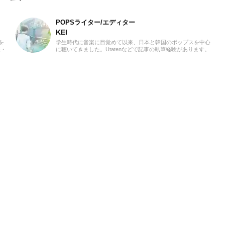
POPSライター/エディター
KEI
を
学生時代に音楽に目覚めて以来、日本と韓国のポップスを中心
校・
に聴いてきました。Utatenなどで記事の執筆経験があります。
さに
2000年代J-POPと2010年代K-POPが特に青春。「良いものは
フル
良い」の精神でジャンル問わずに楽しみます。過去のお仕事の
ンを
環境とその影響で往年のロックや歌謡曲をたくさん耳にしたこ
洋
とが、「好き」の幅を広げたかもしれません。『RAG
み
MUSIC』ではK-POPとJ-POPを中心に担当中。ポップスシーン
ター
を見てきた肌感覚とヒット性に即した編集を心がけています。
る。