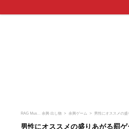
RAG Mus... 余興·出し物
余興ゲーム
男性にオススメの盛
男性にオススメの盛りあがる罰ゲ