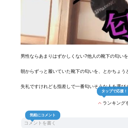
男性ならあまりはずかしくない?他人の靴下の匂い
朝からずっと履いていた靴下の匂いを、とかちょう
失礼ですけれども指差しで一番匂いそうな人を選び
タップで応援！
expand_less
ランキング
気軽にコメント