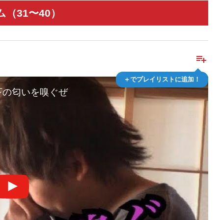
（31〜40）
playlist_add
＋でプレイリストに追加！
下の匂いを嗅ぐぜ