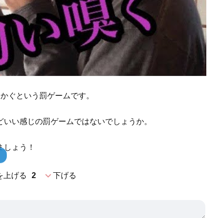
をかぐという罰ゲームです。
どいい感じの罰ゲームではないでしょうか。
ましょう！
expand_more
を上げる
2
下げる