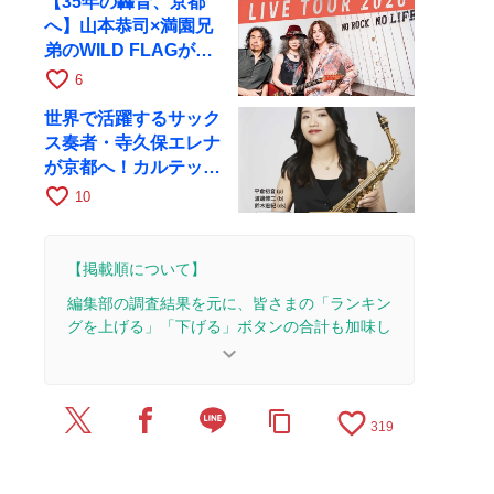
【35年の轟音、京都
へ】山本恭司×満園兄
弟のWILD FLAGが8
月6日にRAGでライブ
favorite_border
6
世界で活躍するサック
ス奏者・寺久保エレナ
が京都へ！カルテッ
ト・ツアー京都公演を
favorite_border
10
10月28日に開催
【掲載順について】
編集部の調査結果を元に、皆さまの「ランキン
グを上げる」「下げる」ボタンの合計も加味し
て決まります。
keyboard_arrow_down
【更新履歴】
favorite_border
content_copy
2025/6/28：1本のレビューを追加・更新。
319
2025/6/27：3本のレビューを追加・更新。
2025/4/7：1本のレビューを追加・更新。
2025/3/26：記事全体をアップデートしました。