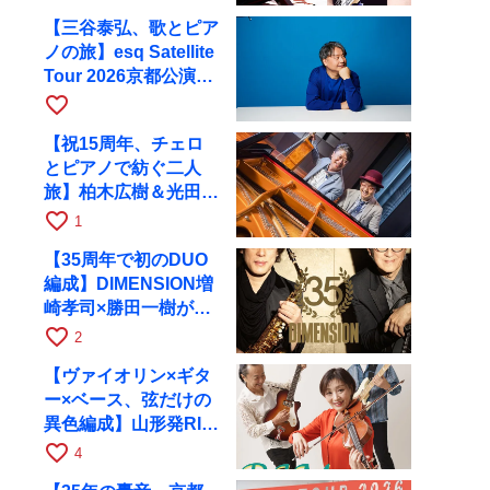
【三谷泰弘、歌とピア
ノの旅】esq Satellite
Tour 2026京都公演を
10月に開催
favorite_border
【祝15周年、チェロ
とピアノで紡ぐ二人
旅】柏木広樹＆光田健
一が11月12日に京都
favorite_border
1
RAGへ
【35周年で初のDUO
編成】DIMENSION増
崎孝司×勝田一樹が10
月11日に京都RAGへ
favorite_border
2
【ヴァイオリン×ギタ
ー×ベース、弦だけの
異色編成】山形発RIM
が初全国ツアーで8月
favorite_border
4
17日にRAGへ