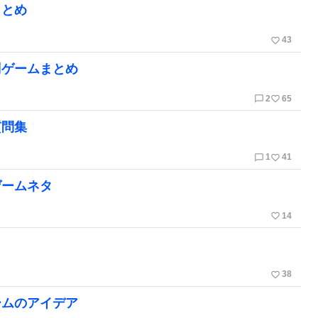
まとめ
favorite_border
43
罰ゲームまとめ
chat_bubble_outline
favorite_border
2
65
質問集
chat_bubble_outline
favorite_border
1
41
ゲームネタ
favorite_border
14
favorite_border
38
ームのアイデア