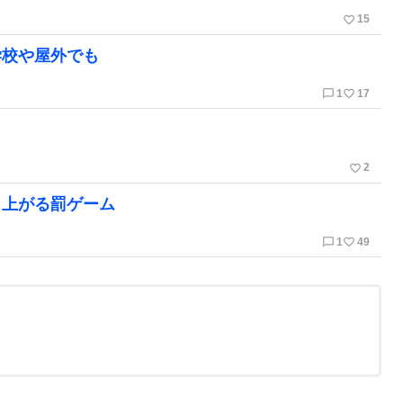
favorite_border
15
学校や屋外でも
chat_bubble_outline
favorite_border
1
17
favorite_border
2
り上がる罰ゲーム
chat_bubble_outline
favorite_border
1
49