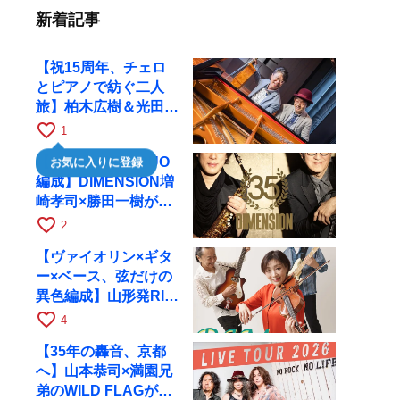
新着記事
【祝15周年、チェロ
とピアノで紡ぐ二人
旅】柏木広樹＆光田健
一が11月12日に京都
favorite_border
1
RAGへ
【35周年で初のDUO
お気に入りに登録
編成】DIMENSION増
崎孝司×勝田一樹が10
月11日に京都RAGへ
favorite_border
2
【ヴァイオリン×ギタ
ー×ベース、弦だけの
異色編成】山形発RIM
が初全国ツアーで8月
favorite_border
4
17日にRAGへ
【35年の轟音、京都
へ】山本恭司×満園兄
弟のWILD FLAGが8