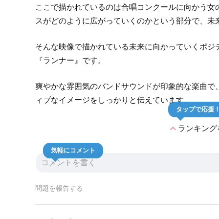
ここで描かれているのは合唱コンクールに向かう女
スがどのように広がっていくのかという部分で、未
そんな映像で描かれている未来に向かっていくポジ
『ランナー』です。
爽やかな雰囲気のバンドサウンドが印象的な楽曲で
ィブなイメージをしっかりと伝えています。
タップで応援
expand_less
ランキング
気軽にコメント
問題を報告する