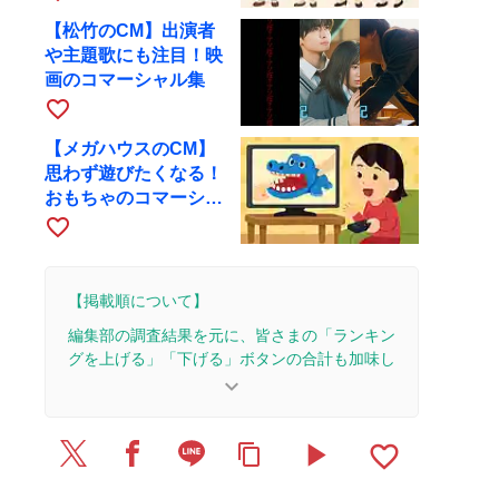
【松竹のCM】出演者
や主題歌にも注目！映
画のコマーシャル集
favorite_border
【メガハウスのCM】
思わず遊びたくなる！
おもちゃのコマーシャ
ル集
favorite_border
【掲載順について】
編集部の調査結果を元に、皆さまの「ランキン
グを上げる」「下げる」ボタンの合計も加味し
て決まります。
keyboard_arrow_down
【更新履歴】
play_arrow
favorite_border
content_copy
2026/7/27：1本のレビューを追加・更新。
2026/5/12：1本のレビューを追加・更新。
2026/3/31：1本のレビューを追加・更新。