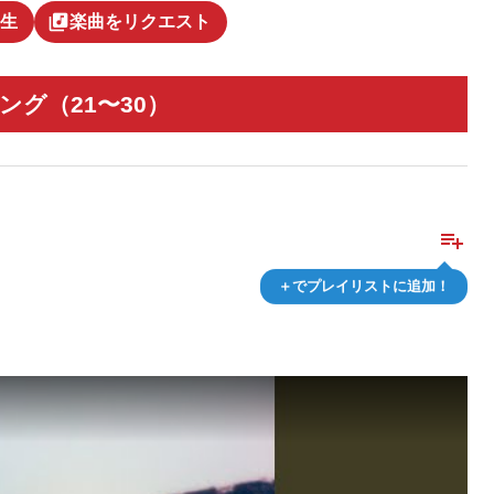
library_music
生
楽曲をリクエスト
ング（21〜30）
playlist_add
＋でプレイリストに追加！