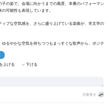
の子の姿で、会場に向かうまでの風景、本番のパフォーマン
来の可能性も表現しています。
ティブな空気感を、さらに盛り上げている楽曲が、羊文学の
、ゆるやかな空気を持ちつつもまっすぐな歌声から、ポジテ
！
expand_more
を上げる
下げる
河童巻き