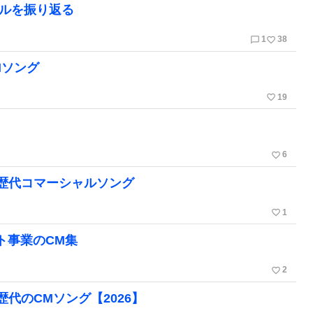
ャルを振り返る
chat_bubble_outline
favorite_border
1
38
Mソング
favorite_border
19
favorite_border
6
歴代コマーシャルソング
favorite_border
1
ト事業のCM集
favorite_border
2
代のCMソング【2026】