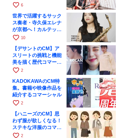
月6日にRAGでライブ
favorite_border
6
世界で活躍するサック
ス奏者・寺久保エレナ
が京都へ！カルテッ
ト・ツアー京都公演を
favorite_border
10
10月28日に開催
【デサントのCM】ア
スリートの挑戦と機能
美を描く歴代コマーシ
ャル集
favorite_border
2
KADOKAWAのCM特
集。書籍や映像作品を
紹介するコマーシャル
favorite_border
2
【ハニーズのCM】思
わず服が欲しくなる！
ステキな洋服のコマー
シャル
favorite_border
2