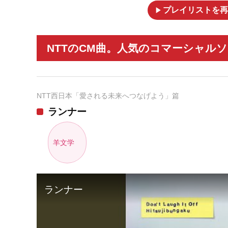
play_arrow
プレイリストを再
NTTのCM曲。人気のコマーシャルソ
NTT西日本「愛される未来へつなげよう」篇
ランナー
羊文学
ランナー