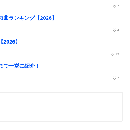
favorite_border
7
曲ランキング【2026】
favorite_border
4
2026】
favorite_border
15
まで一挙に紹介！
favorite_border
2