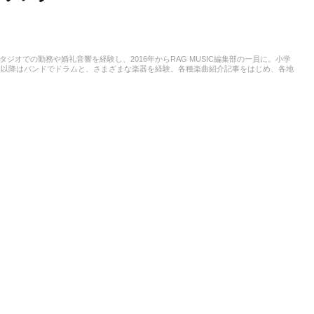
スタジオでの勤務や婚礼音響を経験し、2016年からRAG MUSIC編集部の一員に。小学
校以降はバンドでドラムと、さまざまな楽器を経験。各種楽曲紹介記事をはじめ、各地
楽活動やこれまでの業務で培った経験を元に日々記事を制作しています。音楽は国内外
います。