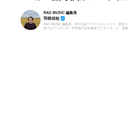
RAG MUSIC 編集長
beenhere
羽根佳祐
RAG MUSIC 編集長。JFC公認ファクトチェッカー。音楽
校ではマーチング、中学校では吹奏楽でクラリネット、高
の音楽フェスの紹介記事やライブレポートなど、自身の音
のロックはもちろん、最近ではJ-POPも広く好んで聴いて