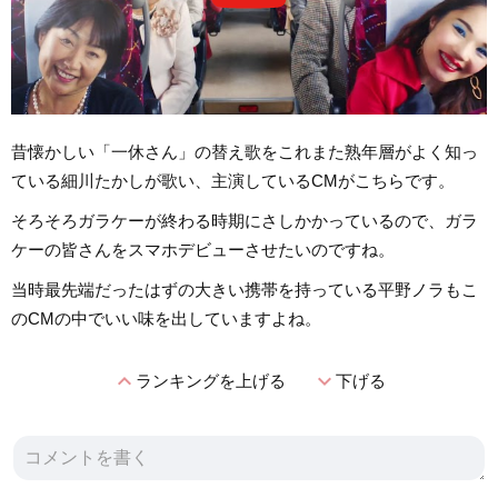
昔懐かしい「一休さん」の替え歌をこれまた熟年層がよく知っ
ている細川たかしが歌い、主演しているCMがこちらです。
そろそろガラケーが終わる時期にさしかかっているので、ガラ
ケーの皆さんをスマホデビューさせたいのですね。
当時最先端だったはずの大きい携帯を持っている平野ノラもこ
のCMの中でいい味を出していますよね。
expand_less
expand_more
ランキングを上げる
下げる