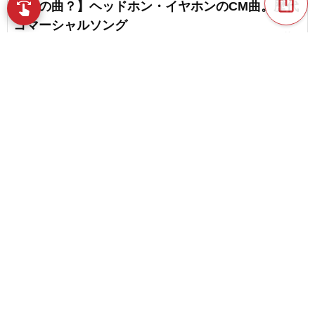
ios_share
【誰の曲？】ヘッドホン・イヤホンのCM曲。歴代
swipe
指先で音楽をブラウズ
コマーシャルソング
favorite_border
1
【auのCM】CMで歌われた曲。歴代のCMソング
【2026】
favorite_border
10
content_copy
邦楽女性歌手のCMソング・コマーシャル・人気曲
ランキング【2026】
play_arrow
favorite_border
4
人気のCM曲・コマーシャルソングランキング
favorite_border
【2026】
favorite_border
15
ソフトバンクのCMソング。定番曲から話題曲まで
一挙に紹介！
favorite_border
2