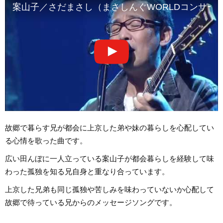
案山子／さだまさし（まさしんぐWORLDコンサー
故郷で暮らす兄が都会に上京した弟や妹の暮らしを心配してい
る心情を歌った曲です。
広い田んぼに一人立っている案山子が都会暮らしを経験して味
わった孤独を知る兄自身と重なり合っています。
上京した兄弟も同じ孤独や苦しみを味わっていないか心配して
故郷で待っている兄からのメッセージソングです。