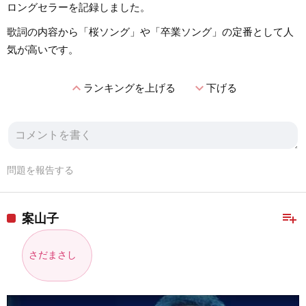
ロングセラーを記録しました。
歌詞の内容から「桜ソング」や「卒業ソング」の定番として人
気が高いです。
expand_less
expand_more
ランキングを上げる
下げる
問題を報告する
playlist_add
案山子
さだまさし