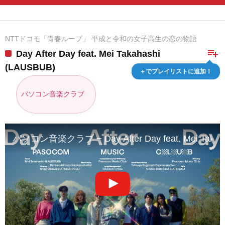
NTTドコモ「青春ループ」 平成と令和の女子高生の恋の物語
playlist_add
Day After Day feat. Mei Takahashi
(LAUSBUB)
＋でプレイリストに追加！
パソコン音楽クラブ
パソコン音楽クラブ − Day After Day feat. Mei Tak