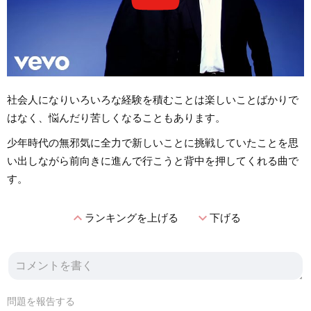
社会人になりいろいろな経験を積むことは楽しいことばかりで
はなく、悩んだり苦しくなることもあります。
少年時代の無邪気に全力で新しいことに挑戦していたことを思
い出しながら前向きに進んで行こうと背中を押してくれる曲で
す。
expand_less
expand_more
ランキングを上げる
下げる
問題を報告する