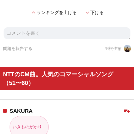
expand_less
expand_more
ランキングを上げる
下げる
問題を報告する
羽根佳祐
NTTのCM曲。人気のコマーシャルソング
（51〜60）
playlist_add
SAKURA
いきものがかり