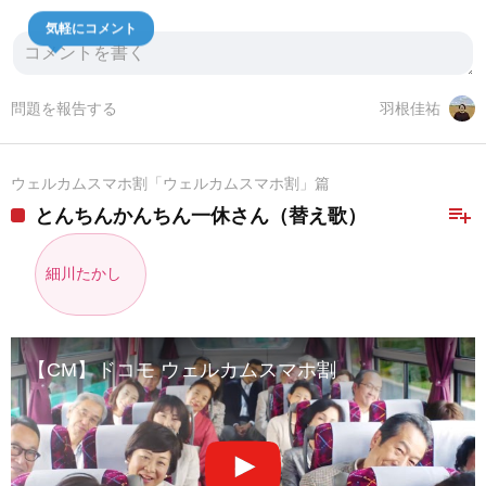
気軽にコメント
問題を報告する
羽根佳祐
ウェルカムスマホ割「ウェルカムスマホ割」篇
playlist_add
とんちんかんちん一休さん（替え歌）
細川たかし
【CM】ドコモ ウェルカムスマホ割