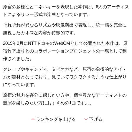
原宿の多様性とエネルギーを表現した本作は、6人のアーティス
トによるリレー形式の楽曲となっています。
それぞれが異なるリズムや映像演出で表現し、統一感を完全に
無視したカオスな内容が特徴的です。
2019年2月にNTTドコモのWebCMとして公開された本作は、原
宿竹下通りとのコラボレーションプロジェクトの一環として制
作されました。
クレープやキャンディ、タピオカなど、原宿の象徴的なアイテ
ムが題材となっており、見ていてワクワクするような仕上がり
になっています。
原宿の魅力を存分に感じたい方や、個性豊かなアーティストの
競演を楽しみたい方におすすめの1曲ですよ。
expand_less
expand_more
ランキングを上げる
下げる