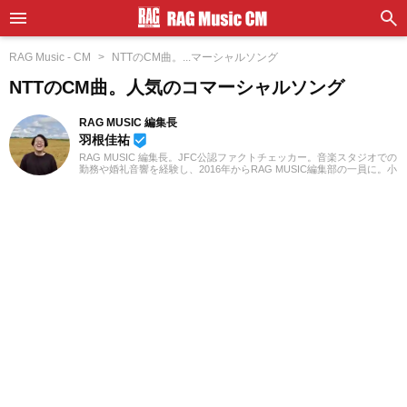
RAG Music - CM
NTTのCM曲。...マーシャルソング
NTTのCM曲。人気のコマーシャルソング
RAG MUSIC 編集長
羽根佳祐
beenhere
RAG MUSIC 編集長。JFC公認ファクトチェッカー。音楽スタジオでの
勤務や婚礼音響を経験し、2016年からRAG MUSIC編集部の一員に。小
学校ではマーチング、中学校では吹奏楽でクラリネット、高校以降は
バンドでドラムと、さまざまな楽器を経験。各種楽曲紹介記事をはじ
め、各地の音楽フェスの紹介記事やライブレポートなど、自身の音楽
活動やこれまでの業務で培った経験を元に日々記事を制作していま
す。音楽は国内外のロックはもちろん、最近ではJ-POPも広く好んで
聴いています。