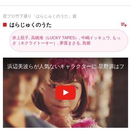
星プロ竹下通り「はらじゅくのうた」篇
playlist_add
はらじゅくのうた
井上苑子, 高橋海（LUCKY TAPES）, 中嶋イッキュウ, もっ
さ（ネクライトーキー）, 夢屋まさる, 島爺
浜辺美波らが人気ないキャラクターに 星野源はプロ