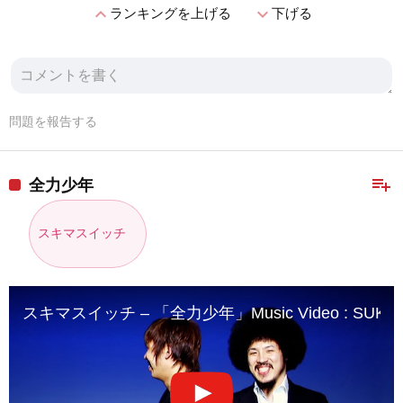
expand_less
expand_more
ランキングを上げる
下げる
問題を報告する
playlist_add
全力少年
スキマスイッチ
スキマスイッチ – 「全力少年」Music Video : SUKIMAS