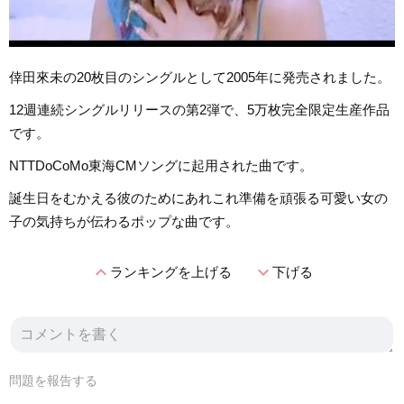
倖田來未の20枚目のシングルとして2005年に発売されました。
12週連続シングルリリースの第2弾で、5万枚完全限定生産作品
です。
NTTDoCoMo東海CMソングに起用された曲です。
誕生日をむかえる彼のためにあれこれ準備を頑張る可愛い女の
子の気持ちが伝わるポップな曲です。
expand_less
expand_more
ランキングを上げる
下げる
問題を報告する