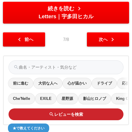
chevron_right
続きを読む
Letters
宇多田ヒカル
chevron_left
chevron_right
前へ
7/8
次へ
search
前に進む
大切な人へ
心が温かい
ドライブ
応援
Che'Nelle
EXILE
星野源
影山ヒロノブ
King Gn
search
レビューを検索
★で教えてください