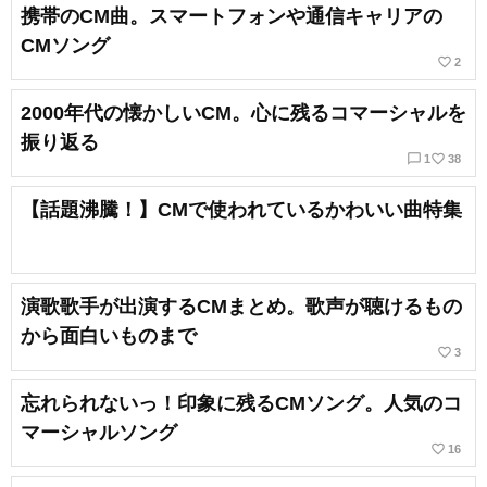
携帯のCM曲。スマートフォンや通信キャリアの
CMソング
favorite_border
2
2000年代の懐かしいCM。心に残るコマーシャルを
振り返る
chat_bubble_outline
favorite_border
1
38
【話題沸騰！】CMで使われているかわいい曲特集
演歌歌手が出演するCMまとめ。歌声が聴けるもの
から面白いものまで
favorite_border
3
忘れられないっ！印象に残るCMソング。人気のコ
マーシャルソング
favorite_border
16