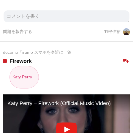
問題を報告する
羽根佳祐
docomo「irumo スマホを身近に」篇
playlist_add
Firework
Katy Perry
Katy Perry – Firework (Official Music Video)