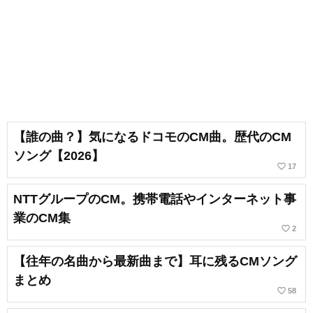
【誰の曲？】気になるドコモのCM曲。歴代のCM
ソング【2026】
favorite_border
17
NTTグループのCM。携帯電話やインターネット事
業のCM集
favorite_border
2
【往年の名曲から最新曲まで】耳に残るCMソング
まとめ
favorite_border
58