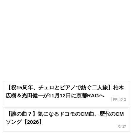
【祝15周年、チェロとピアノで紡ぐ二人旅】柏木
広樹＆光田健一が11月12日に京都RAGへ
favorite_border
PR
2
【誰の曲？】気になるドコモのCM曲。歴代のCM
ソング【2026】
favorite_border
17