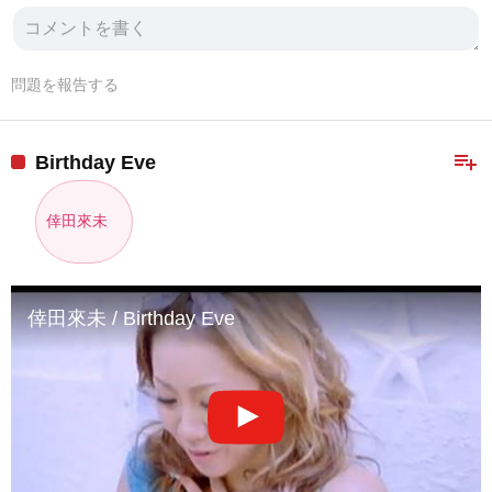
問題を報告する
playlist_add
Birthday Eve
倖田來未
倖田來未 / Birthday Eve