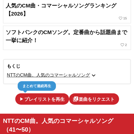
人気のCM曲・コマーシャルソングランキング
【2026】
favorite_border
15
ソフトバンクのCMソング。定番曲から話題曲まで
一挙に紹介！
favorite_border
2
もくじ
expand_more
NTTのCM曲。人気のコマーシャルソング
まとめて連続再生
play_arrow
library_music
プレイリストを再生
楽曲をリクエスト
NTTのCM曲。人気のコマーシャルソング
（41〜50）