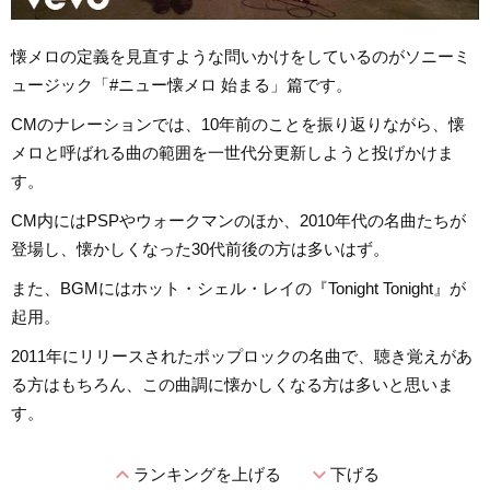
懐メロの定義を見直すような問いかけをしているのがソニーミ
ュージック「#ニュー懐メロ 始まる」篇です。
CMのナレーションでは、10年前のことを振り返りながら、懐
メロと呼ばれる曲の範囲を一世代分更新しようと投げかけま
す。
CM内にはPSPやウォークマンのほか、2010年代の名曲たちが
登場し、懐かしくなった30代前後の方は多いはず。
また、BGMにはホット・シェル・レイの『Tonight Tonight』が
起用。
2011年にリリースされたポップロックの名曲で、聴き覚えがあ
る方はもちろん、この曲調に懐かしくなる方は多いと思いま
す。
expand_less
expand_more
ランキングを上げる
下げる