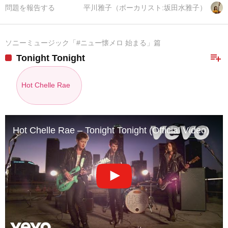
問題を報告する
平川雅子（ボーカリスト:坂田水雅子）
ソニーミュージック「#ニュー懐メロ 始まる」篇
playlist_add
Tonight Tonight
Hot Chelle Rae
Hot Chelle Rae – Tonight Tonight (Official Video)