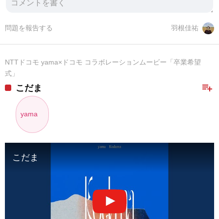
問題を報告する
羽根佳祐
NTTドコモ yama×ドコモ コラボレーションムービー「卒業希望
式」
playlist_add
こだま
yama
こだま