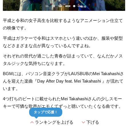
平成と令和の女子高生を比較するようなアニメーション仕立て
の映像です。
平成はガラケーで令和はスマホという違いのほか、服装や髪型
などさまざまな点が異なっているんですよね。
それぞれの世代が過ごした青春が詰まっていて、なんだかノス
タルジックな気持ちになります。
BGMには、パソコン音楽クラブがLAUSBUBのMei Takahashiさ
んを迎えた楽曲『Day After Day feat. Mei Takahashi 』が流れて
います。
4つ打ちのビートに載せられたMei Takahashiさんの少しスモー
キーで可憐な歌声がエモくてずっと聴いていたくなる曲です。
タップで応援！
expand_less
expand_more
ランキングを上げる
下げる