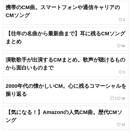
携帯のCM曲。スマートフォンや通信キャリアの
CMソング
favorite_border
2
【往年の名曲から最新曲まで】耳に残るCMソング
まとめ
favorite_border
58
演歌歌手が出演するCMまとめ。歌声が聴けるもの
から面白いものまで
favorite_border
3
2000年代の懐かしいCM。心に残るコマーシャルを
振り返る
chat_bubble_outline
favorite_border
1
38
【気になる！】Amazonの人気CM曲。歴代CMソ
ング
favorite_border
19