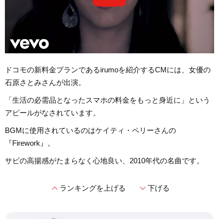
ドコモの新料金プランであるirumoを紹介するCMには、女優の
石原さとみさんが出演。
「生活の必需品となったスマホの料金をもっと身近に」という
アピールがなされています。
BGMに使用されているのはケイティ・ペリーさんの
『Firework』。
サビの高揚感がたまらなく心地良い、2010年代の名曲です。
expand_less
expand_more
ランキングを上げる
下げる