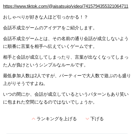
https://www.tiktok.com/@aisatsujo/video/7415794355321064711
おしゃべりが好きな人ほど引っかかる！？
会話不成立ゲームのアイデアをご紹介します。
会話不成立ゲームとは、その名前の通り会話が成立しないよう
に順番に言葉を相手へ伝えていくゲームです。
相手と会話が成立してしまったり、言葉が出なくなってしまっ
た人が負けというシンプルなルールです。
最低参加人数は2人ですが、パーティーで大人数で遊ぶのも盛り
上がりそうですよね。
いつの間にか、会話が成立しているというパターンもあり笑い
に包まれた空間になるのではないでしょうか。
expand_less
expand_more
ランキングを上げる
下げる