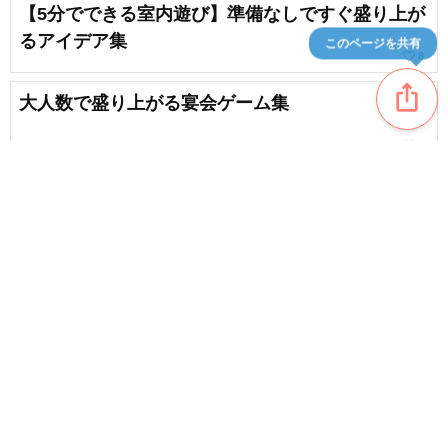
【5分でできる室内遊び】準備なしですぐ盛り上が
るアイデア集
このページを共有
favorite_border
8
ios_share
大人数で盛り上がる宴会ゲーム集
favorite_border
7
盛り上がる5人でできるゲーム！道具なしで今すぐ
楽しめるアイデア
favorite_border
1127
content_copy
学童保育で大活躍！道具なしでできる集団遊び＆
ゲームのアイデア特集
favorite_border
favorite_border
18
体を動かして盛り上がる！安全な遊びのアイデア
集
favorite_border
101