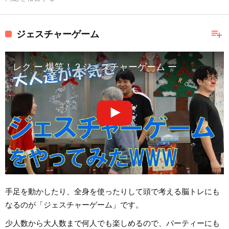
playlist_add
ジェスチャーゲーム
レク ー 爆笑！？ジェスチャーゲーム ー
手足を動かしたり、全身を使ったりして頭で考える脳トレにも
なるのが「ジェスチャーゲーム」です。
少人数から大人数まで何人でも楽しめるので、パーティーにも