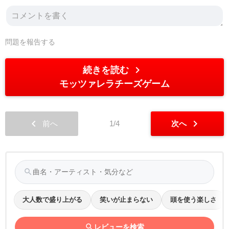
問題を報告する
chevron_right
続きを読む
モッツァレラチーズゲーム
chevron_left
chevron_right
前へ
1/4
次へ
search
大人数で盛り上がる
笑いが止まらない
頭を使う楽しさ
search
レビューを検索