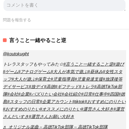
問題を報告する
言うこと一緒やること逆
@koutokugiht
トレラスタッフもやってみた☆
#言うこと一緒すること逆
#遊び
#ゲーム
#アナログゲーム
#大人が本気で遊ぶ
#昼休み
#女性スタ
ッフ
#大人が遊ぶ
#保育士
#児童指導員
#児童発達支援
#放課後等
デイサービス
#放デイ
#高徳
#ギフテッド
#トレラ
#高徳TikTok部
隊
#会社
#企業
#バズりたい会社
#会社紹介
#日常
#仕事中
#四国
#徳
島
#スタッフの日常
#企業アカウント
#tiktok
#おすすめにのりたい
#おすすめのりたい
#オススメにのりたい
#運営さん大好き
#運営
さんだいすき
#運営さんお願い大好き
♬ オリジナル楽曲 – 高徳TikTok部隊 – 高徳TikTok部隊