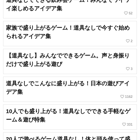
道具なしでできる飲み会ゲーム！みんなでワイワ
イ楽しめるアイデア集
favorite_border
52
家族で盛り上がるゲーム！道具なしで今すぐ始め
られるアイデア集
favorite_border
2
【道具なし】みんなでできるゲーム。声と身振り
だけで盛り上がる遊び
favorite_border
3
道具なしでこんなに盛り上がる！日本の遊びアイ
デア集
favorite_border
1162
10人でも盛り上がる！道具なしでできる手軽なゲ
ーム＆遊び特集
favorite_border
331
20人で遊べるゲーム道具なし！体と頭を使って盛