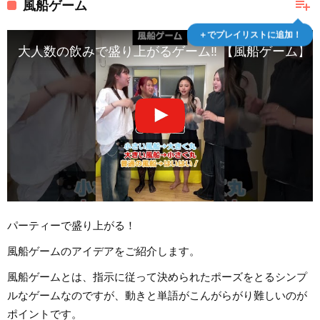
playlist_add
風船ゲーム
＋でプレイリストに追加！
大人数の飲みで盛り上がるゲーム‼️ 【風船ゲーム】 
パーティーで盛り上がる！
風船ゲームのアイデアをご紹介します。
風船ゲームとは、指示に従って決められたポーズをとるシンプ
ルなゲームなのですが、動きと単語がこんがらがり難しいのが
ポイントです。