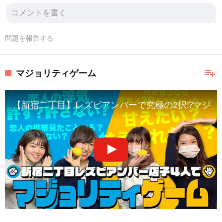
問題を報告する
playlist_add
マジョリティゲーム
【新宿二丁目】レズビアンバーで究極の2択⁉︎マジョリ