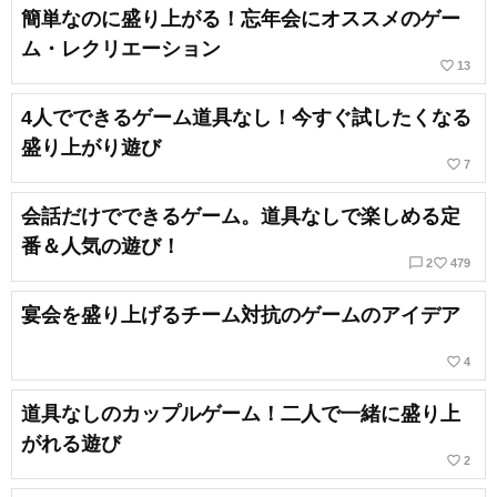
簡単なのに盛り上がる！忘年会にオススメのゲー
ム・レクリエーション
favorite_border
13
4人でできるゲーム道具なし！今すぐ試したくなる
盛り上がり遊び
favorite_border
7
会話だけでできるゲーム。道具なしで楽しめる定
番＆人気の遊び！
chat_bubble_outline
favorite_border
2
479
宴会を盛り上げるチーム対抗のゲームのアイデア
favorite_border
4
道具なしのカップルゲーム！二人で一緒に盛り上
がれる遊び
favorite_border
2