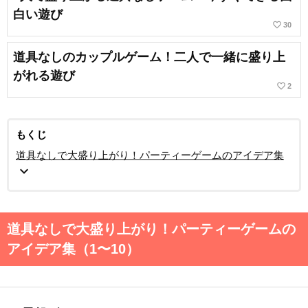
白い遊び
favorite_border
30
道具なしのカップルゲーム！二人で一緒に盛り上
がれる遊び
favorite_border
2
もくじ
道具なしで大盛り上がり！パーティーゲームのアイデア集
expand_more
道具なしで大盛り上がり！パーティーゲームの
アイデア集（1〜10）