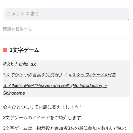
問題を報告する
3文字ゲーム
@lck_f_unite_d.c
3人でひとつの言葉を完成せよ！
#スタッフ
#ゲーム
#日常
♬ Athletic Meet “Heaven and Hell” (No Introduction) –
Shinonome
心をひとつにしてお題に答えましょう！
3文字ゲームのアイデアをご紹介します。
3文字ゲームは、指示役と参加者3名の最低参加人数4人で遊ぶ