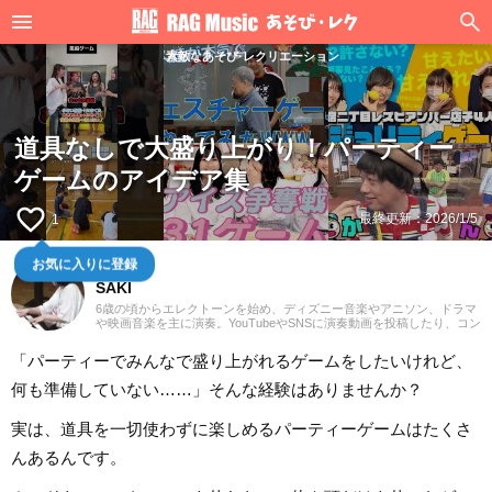
素敵なあそび·レクリエーション
道具なしで大盛り上がり！パーティー
ゲームのアイデア集
favorite_border
最終更新：
2026/1/5
1
鍵盤弾き
お気に入りに登録
SAKI
6歳の頃からエレクトーンを始め、ディズニー音楽やアニソン、ドラマ
や映画音楽を主に演奏。YouTubeやSNSに演奏動画を投稿したり、コン
サート活動をしたりしています。エレクトーンの経験を活かし、学生
時代にはシンセサイザーやピアノもはじめ、学校主催のイベントにも
「パーティーでみんなで盛り上がれるゲームをしたいけれど、
出演。ライターとしては、音楽関連記事だけでなくさまざまなジャン
ルの記事に触れてきたので、これまでの経験を活かしながら「やって
何も準備していない……」そんな経験はありませんか？
みたい！」「聴いてみたい！」思えるような記事を届けられたらと思
っています！
実は、道具を一切使わずに楽しめるパーティーゲームはたくさ
んあるんです。