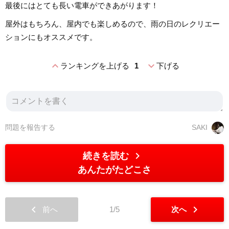
最後にはとても長い電車ができあがります！
屋外はもちろん、屋内でも楽しめるので、雨の日のレクリエー
ションにもオススメです。
expand_less
expand_more
ランキングを上げる
1
下げる
問題を報告する
SAKI
chevron_right
続きを読む
あんたがたどこさ
chevron_left
chevron_right
前へ
1/5
次へ