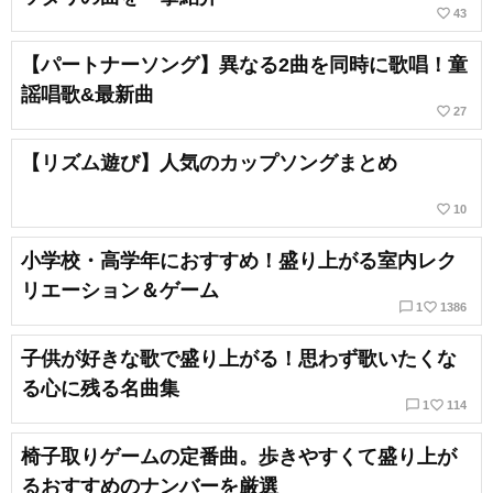
favorite_border
43
【パートナーソング】異なる2曲を同時に歌唱！童
謡唱歌&最新曲
favorite_border
27
【リズム遊び】人気のカップソングまとめ
favorite_border
10
小学校・高学年におすすめ！盛り上がる室内レク
リエーション＆ゲーム
chat_bubble_outline
favorite_border
1
1386
子供が好きな歌で盛り上がる！思わず歌いたくな
る心に残る名曲集
chat_bubble_outline
favorite_border
1
114
椅子取りゲームの定番曲。歩きやすくて盛り上が
るおすすめのナンバーを厳選