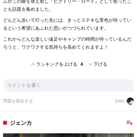
ムがこの曲を替え歌し『ビクトリー・ロード』として歌ったこ
とも話題を集めました。
どんどん歩いて行った先には、きっとステキな景色が待ってい
るという希望にあふれた思いがつづられています。
これからどんな楽しい遠足やキャンプの時間が待っているんだ
ろうと、ワクワクする気持ちを高めてくれますよ！
expand_less
expand_more
ランキングを上げる
4
下げる
問題を報告する
SAKI
playlist_add
ジェンカ