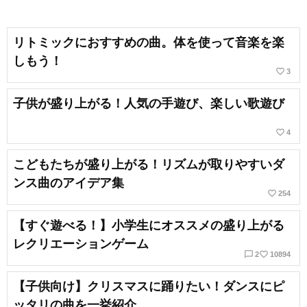
リトミックにおすすめの曲。体を使って音楽を楽
しもう！
favorite_border
3
子供が盛り上がる！人気の手遊び、楽しい歌遊び
favorite_border
4
こどもたちが盛り上がる！リズムが取りやすいダ
ンス曲のアイデア集
favorite_border
254
【すぐ遊べる！】小学生にオススメの盛り上がる
レクリエーションゲーム
chat_bubble_outline
favorite_border
2
10894
【子供向け】クリスマスに踊りたい！ダンスにピ
ッタリの曲を一挙紹介