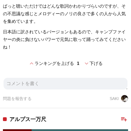
ぱっと聴いただけではどんな歌詞かわかりづらいのですが、そ
の不思議な感じとメロディーのノリの良さで多くの人から人気
を集めています。
日本語に訳されているバージョンもあるので、キャンプファイ
ヤーの炎に負けないパワーで元気に歌って踊ってみてください
ね！
expand_less
expand_more
ランキングを上げる
1
下げる
問題を報告する
SAKI
playlist_add
アルプス一万尺