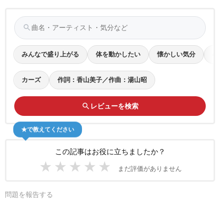
search
みんなで盛り上がる
体を動かしたい
懐かしい気分
キ
カーズ
作詞：香山美子／作曲：湯山昭
search
レビューを検索
★で教えてください
この記事はお役に立ちましたか？
★
★
★
★
★
まだ評価がありません
問題を報告する