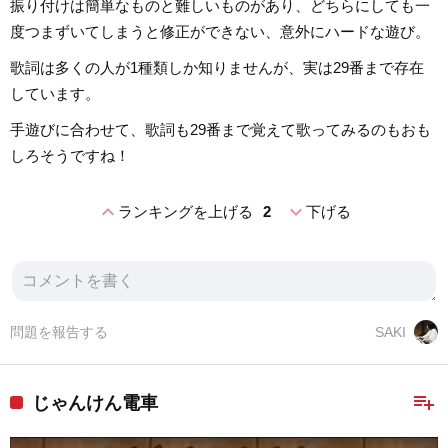
振り付けは簡単なものと難しいものがあり、どちらにしても一
度つまずいてしまうと修正ができない、意外にハードな遊び。
歌詞は多くの人が1種類しか知りませんが、実は29番まで存在
しています。
手遊びに合わせて、歌詞も29番まで覚えて歌ってみるのもおも
しろそうですね！
expand_less
expand_more
ランキングを上げる
2
下げる
問題を報告する
SAKI
playlist_add
じゃんけん電車