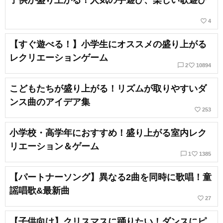
子供が盛り上がる！人気の手遊び、楽しい歌遊び
favorite_border
4
【すぐ遊べる！】小学生にオススメの盛り上がる
レクリエーションゲーム
chat_bubble_outline
favorite_border
2
10894
こどもたちが盛り上がる！リズムが取りやすいダ
ンス曲のアイデア集
favorite_border
253
小学校・高学年におすすめ！盛り上がる室内レク
リエーション＆ゲーム
chat_bubble_outline
favorite_border
1
1385
【パートナーソング】異なる2曲を同時に歌唱！童
謡唱歌&最新曲
favorite_border
27
【子供向け】クリスマスに踊りたい！ダンスにピ