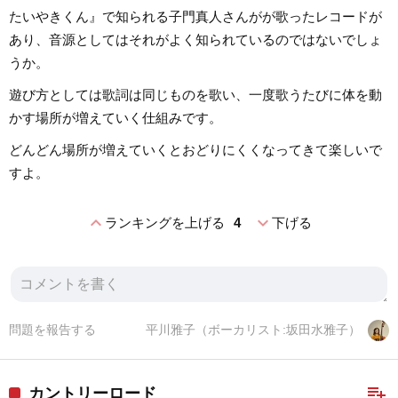
たいやきくん』で知られる子門真人さんがが歌ったレコードが
あり、音源としてはそれがよく知られているのではないでしょ
うか。
遊び方としては歌詞は同じものを歌い、一度歌うたびに体を動
かす場所が増えていく仕組みです。
どんどん場所が増えていくとおどりにくくなってきて楽しいで
すよ。
expand_less
expand_more
ランキングを上げる
4
下げる
問題を報告する
平川雅子（ボーカリスト:坂田水雅子）
playlist_add
カントリーロード