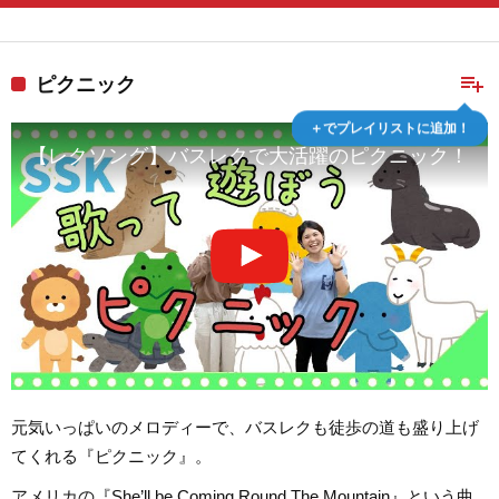
playlist_add
ピクニック
＋でプレイリストに追加！
【レクソング】バスレクで大活躍のピクニック！！
元気いっぱいのメロディーで、バスレクも徒歩の道も盛り上げ
てくれる『ピクニック』。
アメリカの『She’ll be Coming Round The Mountain』という曲