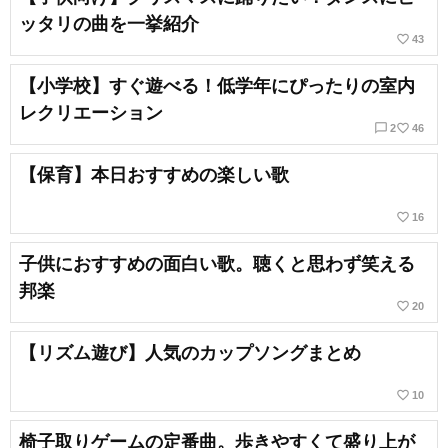
ッタリの曲を一挙紹介
favorite_border
43
【小学校】すぐ遊べる！低学年にぴったりの室内
レクリエーション
chat_bubble_outline
favorite_border
2
46
【保育】本日おすすめの楽しい歌
favorite_border
16
子供におすすめの面白い歌。聴くと思わず笑える
邦楽
favorite_border
20
【リズム遊び】人気のカップソングまとめ
favorite_border
10
椅子取りゲームの定番曲。歩きやすくて盛り上が