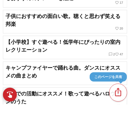
favorite_border
17
子供におすすめの面白い歌。聴くと思わず笑える
邦楽
favorite_border
20
【小学校】すぐ遊べる！低学年にぴったりの室内
レクリエーション
chat_bubble_outline
favorite_border
2
47
キャンプファイヤーで踊れる曲。ダンスにオスス
メの曲まとめ
このページを共有
favorite_border
77
ios_share
保育での活動にオススメ！歌って遊べるハロウィ
swipe
指先で音楽をブラウズ
ンのうた
favorite_border
1
老人ホームのレクリエーションにおすすめの歌
【楽しい運動、癒やしの歌】