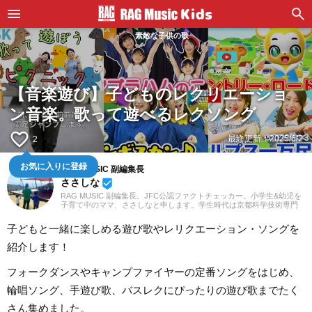
素敵な子供の歌
【音楽遊び】子どものレクリエーショ
ン音楽。歌って遊べるレクソング
favorite_border
最終更新：
2025/6/2
2
お気に入りに登録
RAG MUSIC 副編集長
ささしな
beenhere
RAG MUSIC 副編集長。JFC公認ファクトチェッカー。小学生&幼児を
子育て中のママ、ささしなと申します。学生時代は京都科学技術専門
学校で音響・照明・映像技術など幅広く学び、総合的な舞台演出から
クリエイティブな表現力の基礎まで身につけました。卒業後は現職で
子どもと一緒に楽しめる遊び歌やレリクエーション・ソングを
ある音楽制作会社に入社し、現在に至るまで一貫して制作畑にて経験
を積み、音楽を軸に多様な業務に取り組んでいます。現在は自分なり
紹介します！
に子育てについて学んだこと、日々子供と向き合う中で感じたことや
知ったことを活かしながら、子供向けの記事を中心に担当していま
す。少しでもみなさんのお役に立てれば幸いです！
フォークダンスやキャンプファイヤーの定番ソングをはじめ、
輪唱ソング、手遊び歌、バスレクにぴったりの遊び歌までたく
さん集めました。