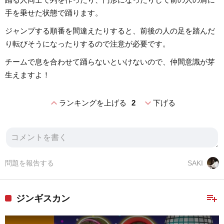
手を乗せた状態で踊ります。
ジャンプする順番を間違えたりすると、前後の人の足を踏んだ
り転びそうになったりするので注意が必要です。
チームで息を合わせて踊らないといけないので、仲間意識が芽
生えますよ！
expand_less
expand_more
ランキングを上げる
2
下げる
問題を報告する
SAKI
playlist_add
ジンギスカン