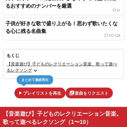
るおすすめのナンバーを厳選
favorite_border
17
子供が好きな歌で盛り上がる！思わず歌いたくな
る心に残る名曲集
chat_bubble_outline
favorite_border
1
114
もくじ
【音楽遊び】子どものレクリエーション音楽。歌って遊べ
expand_more
るレクソング
まとめて連続再生
play_arrow
library_music
プレイリストを再生
楽曲をリクエスト
【音楽遊び】子どものレクリエーション音楽。
歌って遊べるレクソング（1〜10）