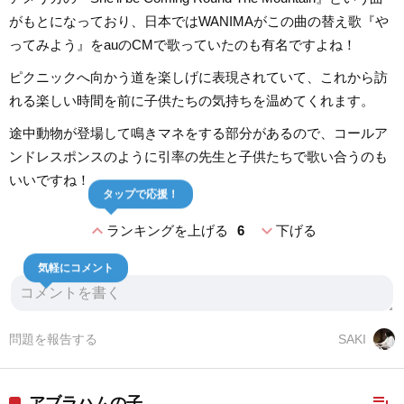
がもとになっており、日本ではWANIMAがこの曲の替え歌『や
ってみよう』をauのCMで歌っていたのも有名ですよね！
ピクニックへ向かう道を楽しげに表現されていて、これから訪
れる楽しい時間を前に子供たちの気持ちを温めてくれます。
途中動物が登場して鳴きマネをする部分があるので、コールア
ンドレスポンスのように引率の先生と子供たちで歌い合うのも
いいですね！
タップで応援！
expand_less
expand_more
ランキングを上げる
6
下げる
気軽にコメント
問題を報告する
SAKI
playlist_add
アブラハムの子