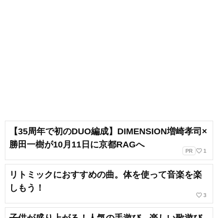
【35周年で初のDUO編成】DIMENSION増崎孝司×
勝田一樹が10月11日に京都RAGへ
favorite_border
PR
1
リトミックにおすすめの曲。体を使って音楽を楽
しもう！
favorite_border
3