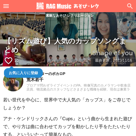
素敵なあそび·レクリエーション
【リズム遊び】人気のカップソングま
とめ
favorite_border
最終更新：
2023/11/16
10
お気に入りに登録
音楽ライターのボカロP
荒木若干
プロアマ問わずライブイベントのPA、映像写真のカメラマンや飲食店
店員、物流拠点のスタッフなどさまざまな職種を経験、現在は兼業ラ
イターとして日々を過ごしています。これまでに音楽、漫画系サイト
での作品紹介記事や、1st PLACE株式会社様の「IA SUPER BEST」特
若い世代を中心に、世界中で大人気の「カップス」をご存じで
典ライナーノーツの執筆等に携わらせていただきました。音楽経験と
しては、中学からギターを始め、学生時代はバンド活動に注力。その
しょうか？
後15年以上、現在に至るまで、いちボカロPとしてオリジナル楽曲を発
表し続けています。邦楽ロック、ボカロ、漫画が得意ジャンルです。
アナ・ケンドリックさんの『Cups』という曲から生まれた遊び
で、やり方は曲に合わせてカップを動かしたり手をたたいたり
する、といういたって簡単なもの。