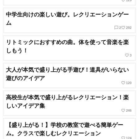
favorite_border
129
中学生向けの楽しい遊び。レクリエーションゲー
ム
chat_bubble_outline
favorite_border
2
292
リトミックにおすすめの曲。体を使って音楽を楽
しもう！
favorite_border
3
大人が本気で盛り上がる手遊び！道具がいらない
遊びのアイデア
favorite_border
120
高校生が本気で盛り上がるレクリエーション！楽
しいアイデア集
favorite_border
246
【盛り上がる！】学校の教室で遊べる簡単ゲー
ム。クラスで楽しむレクリエーション
favorite_border
124