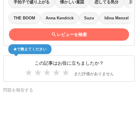
手拍子で盛り上がる
懐かしい童謡
恋してる気分
夏の
THE BOOM
Anna Kendrick
Suzu
Idina Menzel
search
レビューを検索
★で教えてください
この記事はお役に立ちましたか？
★
★
★
★
★
まだ評価がありません
問題を報告する