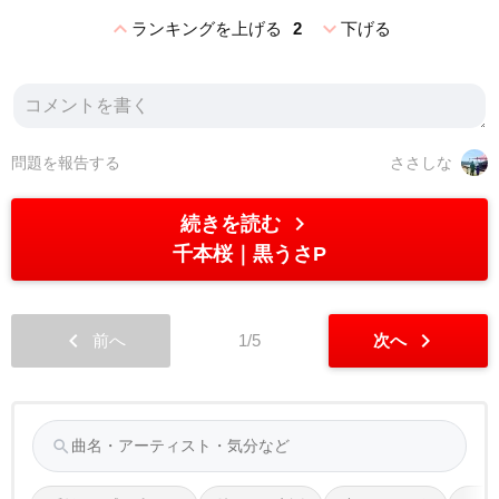
expand_less
expand_more
ランキングを上げる
2
下げる
問題を報告する
ささしな
chevron_right
続きを読む
千本桜
黒うさP
chevron_left
chevron_right
前へ
1/5
次へ
search