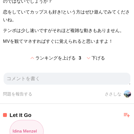
のではないでしょうか？
恋をしていてカップスも好き!という方はぜひ遊んでみてくださ
いね。
テンポは少し速いですがそれほど複雑な動きもありません。
MVを観てマネすればすぐに覚えられると思いますよ！
expand_less
expand_more
ランキングを上げる
3
下げる
問題を報告する
ささしな
playlist_add
Let It Go
Idina Menzel