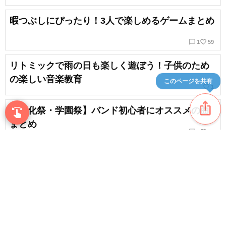
暇つぶしにぴったり！3人で楽しめるゲームまとめ
chat_bubble_outline
favorite_border
1
59
リトミックで雨の日も楽しく遊ぼう！子供のため
の楽しい音楽教育
このページを共有
favorite_border
1
ios_share
【文化祭・学園祭】バンド初心者にオススメの曲
swipe
指先で音楽をブラウズ
まとめ
chat_bubble_outline
favorite_border
3
49
椅子取りゲームの定番曲。歩きやすくて盛り上が
るおすすめのナンバーを厳選
favorite_border
17
content_copy
踊りたくなる流行りのダンス曲＆TikTokで話題を
集める人気曲
play_arrow
chat_bubble_outline
favorite_border
7
418