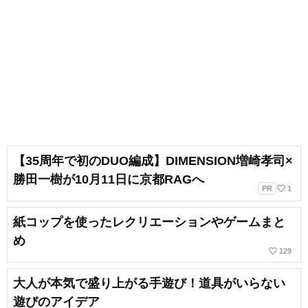
【35周年で初のDUO編成】DIMENSION増崎孝司×
勝田一樹が10月11日に京都RAGへ
favorite_border
PR
1
紙コップを使ったレクリエーションやゲームまと
め
favorite_border
129
大人が本気で盛り上がる手遊び！道具がいらない
遊びのアイデア