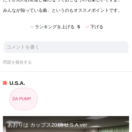
みんなが知っている曲、というのもオススメポイントです。
expand_less
expand_more
ランキングを上げる
5
下げる
問題を報告する
U.S.A.
DA PUMP
あおりは カップス2018 U.S.A.ver