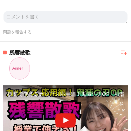
問題を報告する
playlist_add
残響散歌
Aimer
授業で使えるカップス応用編！鬼滅の刃OP「残響