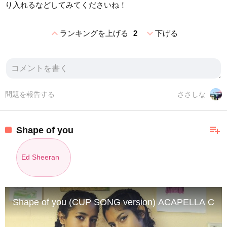
り入れるなどしてみてくださいね！
expand_less
expand_more
ランキングを上げる
2
下げる
問題を報告する
ささしな
playlist_add
Shape of you
Ed Sheeran
Shape of you (CUP SONG version) ACAPELLA COV