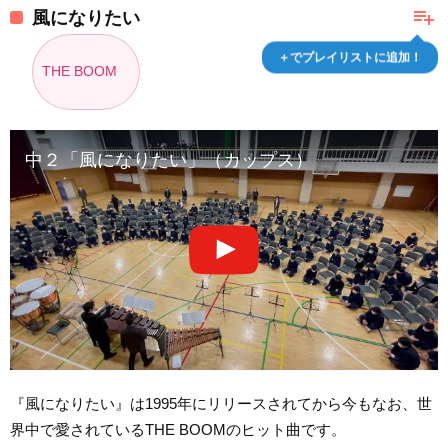
playlist_add
風になりたい
＋でプレイリストに追加！
THE BOOM
中２「風になりたい」（カップス）
『風になりたい』は1995年にリリースされてから今もなお、世
界中で愛されているTHE BOOMのヒット曲です。