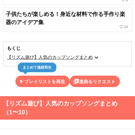
favorite_border
8
子供たちが楽しめる！身近な材料で作る手作り楽
器のアイデア集
favorite_border
13
もくじ
expand_more
【リズム遊び】人気のカップソングまとめ
まとめて連続再生
play_arrow
library_music
プレイリストを再生
楽曲をリクエスト
【リズム遊び】人気のカップソングまとめ
（1〜10）