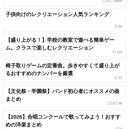
chat_bubble_outline
favorite_border
2
10894
子供向けのレクリエーション人気ランキング
favorite_border
55
【盛り上がる！】学校の教室で遊べる簡単ゲー
ム。クラスで楽しむレクリエーション
favorite_border
124
椅子取りゲームの定番曲。歩きやすくて盛り上が
るおすすめのナンバーを厳選
favorite_border
17
【文化祭・学園祭】バンド初心者にオススメの曲
まとめ
chat_bubble_outline
favorite_border
3
49
【2026】合唱コンクールで歌ってみよう！おすす
めの洋楽まとめ