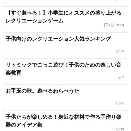
【すぐ遊べる！】小学生にオススメの盛り上がる
レクリエーションゲーム
chat_bubble_outline
favorite_border
2
10894
子供向けのレクリエーション人気ランキング
favorite_border
55
リトミックでごっこ遊び！子供のための楽しい音
楽教育
favorite_border
2
お手玉の歌。遊べるわらべうた
favorite_border
21
子供たちが楽しめる！身近な材料で作る手作り楽
器のアイデア集
favorite_border
13