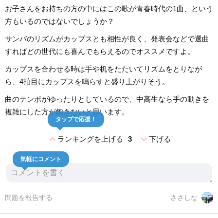
お子さんをお持ちの方の中にはこの歌が青春時代の1曲、という
方もいるのではないでしょうか？
サンバのリズムがカップスとも相性が良く、発表会などで選曲
すればどの世代にも喜んでもらえるのでオススメですよ。
カップスを合わせる時は手や机をたたいてリズムをとりなが
ら、4拍目にカップスを鳴らすと盛り上がりそう。
曲のテンポがゆったりとしているので、中高生なら手の動きを
複雑にした方が飽きないと思います。
タップで応援！
expand_less
expand_more
ランキングを上げる
3
下げる
気軽にコメント
問題を報告する
ささしな