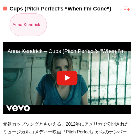
playlist_add
Cups (Pitch Perfect’s “When I’m Gone”)
Anna Kendrick
Anna Kendrick – Cups (Pitch Perfect’s “When I’m Gon
元祖カップソングともいえる、2012年にアメリカで公開された
ミュージカルコメディー映画『Pitch Perfect』からのナンバー