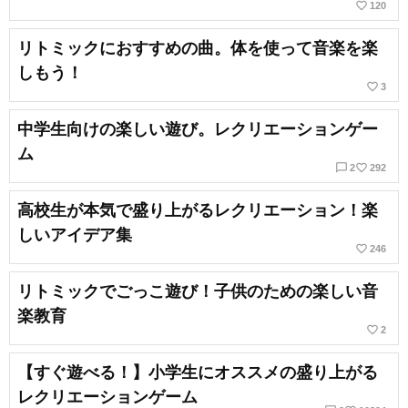
favorite_border
120
リトミックにおすすめの曲。体を使って音楽を楽
しもう！
favorite_border
3
中学生向けの楽しい遊び。レクリエーションゲー
ム
chat_bubble_outline
favorite_border
2
292
高校生が本気で盛り上がるレクリエーション！楽
しいアイデア集
favorite_border
246
リトミックでごっこ遊び！子供のための楽しい音
楽教育
favorite_border
2
【すぐ遊べる！】小学生にオススメの盛り上がる
レクリエーションゲーム